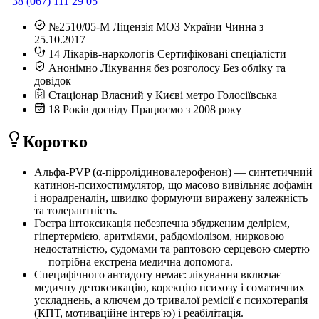
+38 (067) 111 29 05
№2510/05-М
Ліцензія МОЗ України
Чинна з
25.10.2017
14
Лікарів-наркологів
Сертифіковані спеціалісти
Анонімно
Лікування без розголосу
Без обліку та
довідок
Стаціонар
Власний у Києві
метро Голосіївська
18
Років досвіду
Працюємо з 2008 року
Коротко
Альфа-PVP (α-пірролідиновалерофенон) — синтетичний
катинон-психостимулятор, що масово вивільняє дофамін
і норадреналін, швидко формуючи виражену залежність
та толерантність.
Гостра інтоксикація небезпечна збудженим делірієм,
гіпертермією, аритміями, рабдоміолізом, нирковою
недостатністю, судомами та раптовою серцевою смертю
— потрібна екстрена медична допомога.
Специфічного антидоту немає: лікування включає
медичну детоксикацію, корекцію психозу і соматичних
ускладнень, а ключем до тривалої ремісії є психотерапія
(КПТ, мотиваційне інтерв'ю) і реабілітація.