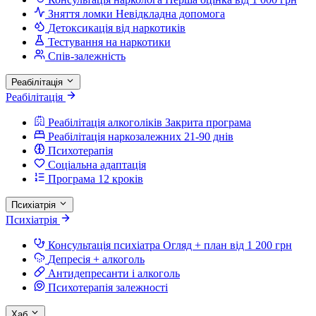
Зняття ломки
Невідкладна допомога
Детоксикація від наркотиків
Тестування на наркотики
Спів-залежність
Реабілітація
Реабілітація
Реабілітація алкоголіків
Закрита програма
Реабілітація наркозалежних
21-90 днів
Психотерапія
Соціальна адаптація
Програма 12 кроків
Психіатрія
Психіатрія
Консультація психіатра
Огляд + план від 1 200 грн
Депресія + алкоголь
Антидепресанти і алкоголь
Психотерапія залежності
Хаб