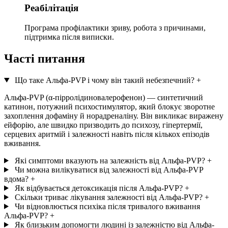
Реабілітація
Програма профілактики зриву, робота з причинами,
підтримка після виписки.
Часті питання
Що таке Альфа-PVP і чому він такий небезпечний?
+
Альфа-PVP (α-пірролідиновалерофенон) — синтетичний
катинон, потужний психостимулятор, який блокує зворотне
захоплення дофаміну й норадреналіну. Він викликає виражену
ейфорію, але швидко призводить до психозу, гіпертермії,
серцевих аритмій і залежності навіть після кількох епізодів
вживання.
Які симптоми вказують на залежність від Альфа-PVP?
+
Чи можна вилікуватися від залежності від Альфа-PVP
вдома?
+
Як відбувається детоксикація після Альфа-PVP?
+
Скільки триває лікування залежності від Альфа-PVP?
+
Чи відновлюється психіка після тривалого вживання
Альфа-PVP?
+
Як близьким допомогти людині із залежністю від Альфа-