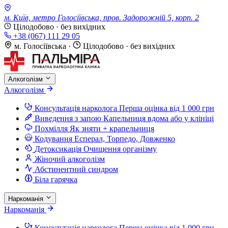
м. Київ, метро Голосіївська, пров. Задорожній 5, корп. 2
Цілодобово · без вихідних
+38 (067) 111 29 05
м. Голосіївська
·
Цілодобово · без вихідних
Алкоголізм
Алкоголізм
Консультація нарколога
Перша оцінка від 1 000 грн
Виведення з запою
Капельниця вдома або у клініці
Похмілля
Як зняти + крапельниця
Кодування
Есперал, Торпедо, Довженко
Детоксикація
Очищення організму
Жіночий алкоголізм
Абстинентний синдром
Біла гарячка
Наркоманія
Наркоманія
Консультація нарколога
Перша оцінка від 1 000 грн