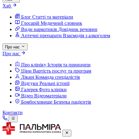
Хаб
Блог
Статті та матеріали
Глосарій
Медичний словник
Види наркотиків
Довідник речовин
Аптечні препарати
Взаємодія з алкоголем
Про нас
Про нас
Про клініку
Історія та принципи
Ціни
Вартість послуг та програм
Лікарі
Команда спеціалістів
Відгуки
Реальні історії
Галерея
Фото клініки
Відео
Відеоматеріали
Бомбосховище
Безпека пацієнтів
Контакти