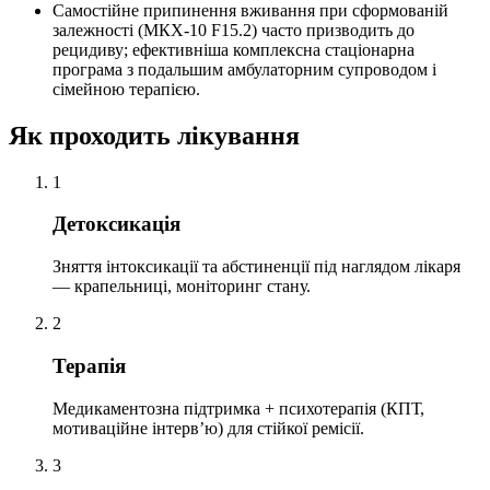
Самостійне припинення вживання при сформованій
залежності (МКХ-10 F15.2) часто призводить до
рецидиву; ефективніша комплексна стаціонарна
програма з подальшим амбулаторним супроводом і
сімейною терапією.
Як проходить лікування
1
Детоксикація
Зняття інтоксикації та абстиненції під наглядом лікаря
— крапельниці, моніторинг стану.
2
Терапія
Медикаментозна підтримка + психотерапія (КПТ,
мотиваційне інтервʼю) для стійкої ремісії.
3