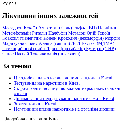
PVP?
+
Лікування інших залежностей
Мефедрон
Кокаїн
Амфетамін
Сіль (альфа-ПВП)
Первітин
Метамфетамін
Риталін
Налбуфін
Метадон
Опій
Героїн
Коаксил (тіанептин)
Кодеїн
Крокодил (дезоморфін)
Морфін
Марихуана
Спайс
Анаша (гашиш)
ЛСД
Екстазі (МДМА)
Псилоцибінові гриби
Лірика (прегабалін)
Бутират (GHB)
Снюс
Насвай
Токсикоманія (інгалянти)
За темою
Цілодобова наркологічна допомога вдома в Києві
Тестування на наркотики в Києві
Як розпізнати людину, що вживає наркотики: основні
ознаки
Допомога при передозуванні наркотиками в Києві
Зняття ломки в Києві
Негативний вплив наркотиків на організм людини
Цілодобова лінія · анонімно