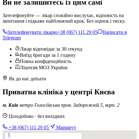
Ви не залишитесь із цим самі
Зателефонуйте — лікар спокійно вислухає, відповість на
запитання і підкаже найближчий крок. Без оцінок і тиску.
Зателефонувати лікарю
+38 (067) 111 29 05
Написати в
Telegram
Лікар відповідає за 30 секунд
Виїзд бригади за 1 годину
Повна конфіденційність
Ліцензія МОЗ України
Як до нас доїхати
Приватна клініка у центрі Києва
м. Київ
метро Голосіївська
пров. Задорожній 5, корп. 2
Цілодобово · без вихідних
+38 (067) 111 29 05
Маршрут