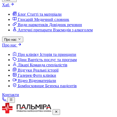
Хаб
Блог
Статті та матеріали
Глосарій
Медичний словник
Види наркотиків
Довідник речовин
Аптечні препарати
Взаємодія з алкоголем
Про нас
Про нас
Про клініку
Історія та принципи
Ціни
Вартість послуг та програм
Лікарі
Команда спеціалістів
Відгуки
Реальні історії
Галерея
Фото клініки
Відео
Відеоматеріали
Бомбосховище
Безпека пацієнтів
Контакти