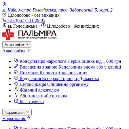
м. Київ, метро Голосіївська, пров. Задорожній 5, корп. 2
Цілодобово · без вихідних
+38 (067) 111 29 05
м. Голосіївська
·
Цілодобово · без вихідних
Алкоголізм
Алкоголізм
Консультація нарколога
Перша оцінка від 1 000 грн
Виведення з запою
Капельниця вдома або у клініці
Похмілля
Як зняти + крапельниця
Кодування
Есперал, Торпедо, Довженко
Детоксикація
Очищення організму
Жіночий алкоголізм
Абстинентний синдром
Біла гарячка
Наркоманія
Наркоманія
Консультація нарколога
Перша оцінка від 1 000 грн