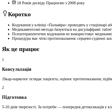
18
Років досвіду
Працюємо з 2008 року
Коротко
Кодування у клініці «Пальміра» проводять у стаціонарі а
Медикаментозні методи базуються на дисульфірамі: таблет
Психотерапевтичне кодування не використовує медикаменти
Процедура має чіткі протипоказання: серцево-судинні захво
Як це працює
1
Консультація
Лікар-нарколог оглядає пацієнта, оцінює протипоказання, підб
2
Підготовка
5-10 днів тверезості. За потреби — попередня детоксикація у клі