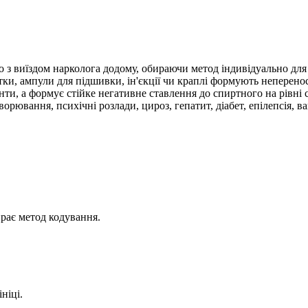
бо з виїздом нарколога додому, обираючи метод індивідуально для
ки, ампули для підшивки, ін'єкції чи краплі формують неперенос
, а формує стійке негативне ставлення до спиртного на рівні св
рювання, психічні розлади, цироз, гепатит, діабет, епілепсія, ва
ирає метод кодування.
ніці.