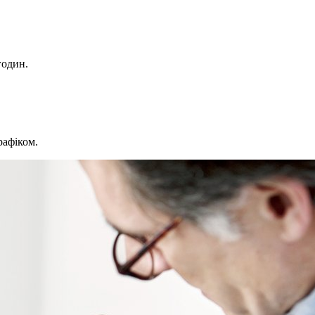
годин.
рафіком.