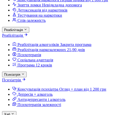
Зняття ломки
Невідкладна допомога
Детоксикація від наркотиків
Тестування на наркотики
Спів-залежність
Реабілітація
Реабілітація
Реабілітація алкоголіків
Закрита програма
Реабілітація наркозалежних
21-90 днів
Психотерапія
Соціальна адаптація
Програма 12 кроків
Психіатрія
Психіатрія
Консультація психіатра
Огляд + план від 1 200 грн
Депресія + алкоголь
Антидепресанти і алкоголь
Психотерапія залежності
Хаб