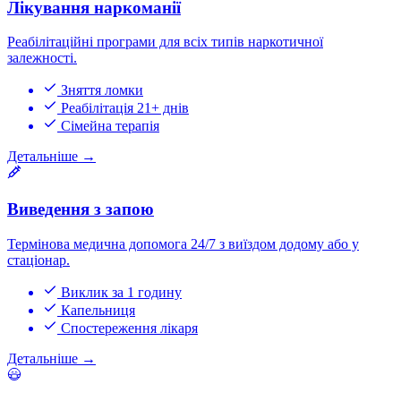
Лікування наркоманії
Реабілітаційні програми для всіх типів наркотичної
залежності.
Зняття ломки
Реабілітація 21+ днів
Сімейна терапія
Детальніше
→
Виведення з запою
Термінова медична допомога 24/7 з виїздом додому або у
стаціонар.
Виклик за 1 годину
Капельниця
Спостереження лікаря
Детальніше
→