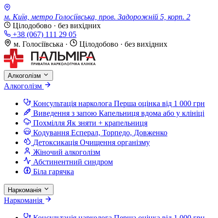
м. Київ, метро Голосіївська, пров. Задорожній 5, корп. 2
Цілодобово · без вихідних
+38 (067) 111 29 05
м. Голосіївська
·
Цілодобово · без вихідних
Алкоголізм
Алкоголізм
Консультація нарколога
Перша оцінка від 1 000 грн
Виведення з запою
Капельниця вдома або у клініці
Похмілля
Як зняти + крапельниця
Кодування
Есперал, Торпедо, Довженко
Детоксикація
Очищення організму
Жіночий алкоголізм
Абстинентний синдром
Біла гарячка
Наркоманія
Наркоманія
Консультація нарколога
Перша оцінка від 1 000 грн