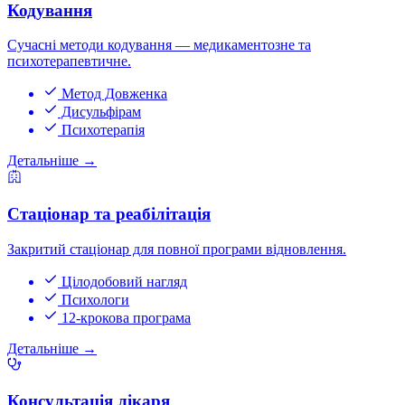
Кодування
Сучасні методи кодування — медикаментозне та
психотерапевтичне.
Метод Довженка
Дисульфірам
Психотерапія
Детальніше
→
Стаціонар та реабілітація
Закритий стаціонар для повної програми відновлення.
Цілодобовий нагляд
Психологи
12-крокова програма
Детальніше
→
Консультація лікаря