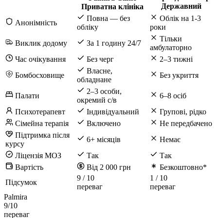
Державний
Приватна клініка
Повна — без
Облік на 1-3
Анонімність
обліку
роки
Тільки
Виклик додому
За 1 годину 24/7
амбулаторно
Час очікування
Без черг
2–3 тижні
Власне,
Бомбосховище
Без укриття
обладнане
2–3 особи,
Палати
6–8 осіб
окремий с/в
Психотерапевт
Індивідуальний
Групові, рідко
Сімейна терапія
Включено
Не передбачено
Підтримка після
6+ місяців
Немає
курсу
Ліцензія МОЗ
Так
Так
Вартість
Від 2 000 грн
Безкоштовно*
9
/ 10
1
/ 10
Підсумок
переваг
переваг
Palmira
9
/10
переваг