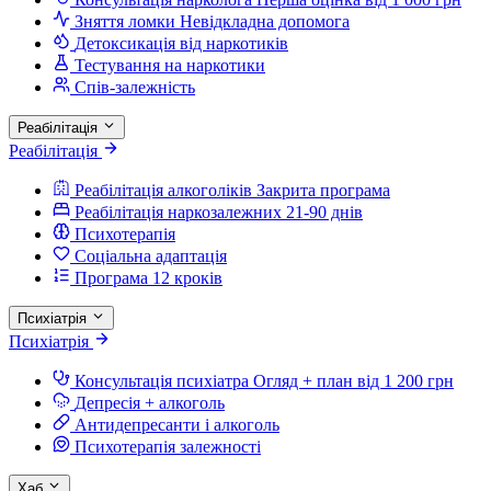
Зняття ломки
Невідкладна допомога
Детоксикація від наркотиків
Тестування на наркотики
Спів-залежність
Реабілітація
Реабілітація
Реабілітація алкоголіків
Закрита програма
Реабілітація наркозалежних
21-90 днів
Психотерапія
Соціальна адаптація
Програма 12 кроків
Психіатрія
Психіатрія
Консультація психіатра
Огляд + план від 1 200 грн
Депресія + алкоголь
Антидепресанти і алкоголь
Психотерапія залежності
Хаб