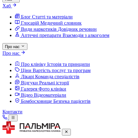
Хаб
Блог
Статті та матеріали
Глосарій
Медичний словник
Види наркотиків
Довідник речовин
Аптечні препарати
Взаємодія з алкоголем
Про нас
Про нас
Про клініку
Історія та принципи
Ціни
Вартість послуг та програм
Лікарі
Команда спеціалістів
Відгуки
Реальні історії
Галерея
Фото клініки
Відео
Відеоматеріали
Бомбосховище
Безпека пацієнтів
Контакти