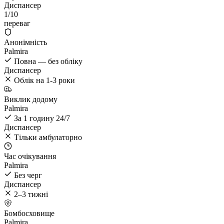
Диспансер
1
/10
переваг
Анонімність
Palmira
Повна — без обліку
Диспансер
Облік на 1-3 роки
Виклик додому
Palmira
За 1 годину 24/7
Диспансер
Тільки амбулаторно
Час очікування
Palmira
Без черг
Диспансер
2–3 тижні
Бомбосховище
Palmira