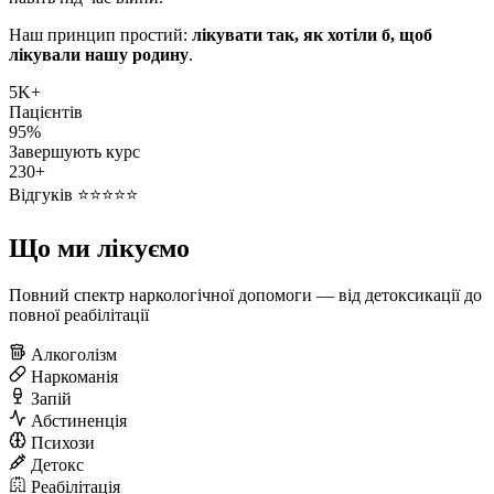
Наш принцип простий:
лікувати так, як хотіли б, щоб
лікували нашу родину
.
5K+
Пацієнтів
95%
Завершують курс
230+
Відгуків ⭐⭐⭐⭐⭐
Що ми лікуємо
Повний спектр наркологічної допомоги — від детоксикації до
повної реабілітації
Алкоголізм
Наркоманія
Запій
Абстиненція
Психози
Детокс
Реабілітація