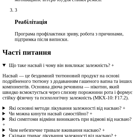
3
Реабілітація
Програма профілактики зриву, робота з причинами,
підтримка після виписки.
Часті питання
Що таке насвай і чому він викликає залежність?
+
Насвай — це бездимний тютюновий продукт на основі
подрібненого тютюну з додаванням гашеного вапна та інших
компонентів. Основна діюча речовина — нікотин, який
швидко всмоктується через слизову порожнини рота і формує
стійку фізичну та психологічну залежність (МКХ-10: F17.2).
Які основні методи лікування залежності від насваю?
+
Чи можна кинути насвай самостійно?
+
Які симптоми відміни виникають при відмові від насваю?
+
Чим небезпечне тривале вживання насваю?
+
Скільки триває лікування залежності від насваю?
+