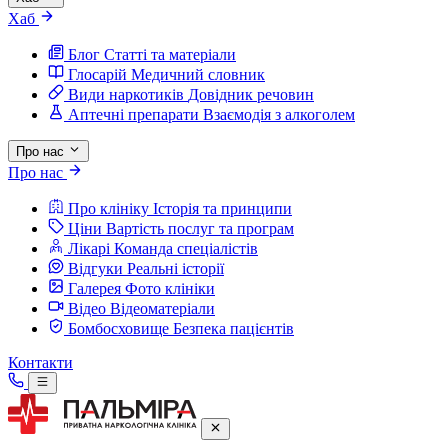
Хаб
Блог
Статті та матеріали
Глосарій
Медичний словник
Види наркотиків
Довідник речовин
Аптечні препарати
Взаємодія з алкоголем
Про нас
Про нас
Про клініку
Історія та принципи
Ціни
Вартість послуг та програм
Лікарі
Команда спеціалістів
Відгуки
Реальні історії
Галерея
Фото клініки
Відео
Відеоматеріали
Бомбосховище
Безпека пацієнтів
Контакти