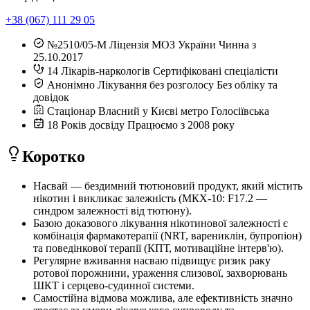
+38 (067) 111 29 05
№2510/05-М
Ліцензія МОЗ України
Чинна з
25.10.2017
14
Лікарів-наркологів
Сертифіковані спеціалісти
Анонімно
Лікування без розголосу
Без обліку та
довідок
Стаціонар
Власний у Києві
метро Голосіївська
18
Років досвіду
Працюємо з 2008 року
Коротко
Насвай — бездимний тютюновий продукт, який містить
нікотин і викликає залежність (МКХ-10: F17.2 —
синдром залежності від тютюну).
Базою доказового лікування нікотинової залежності є
комбінація фармакотерапії (NRT, варениклін, бупропіон)
та поведінкової терапії (КПТ, мотиваційне інтерв'ю).
Регулярне вживання насваю підвищує ризик раку
ротової порожнини, ураження слизової, захворювань
ШКТ і серцево-судинної системи.
Самостійна відмова можлива, але ефективність значно