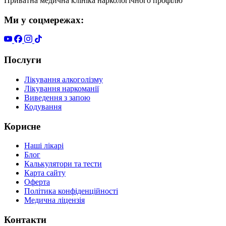
Приватна медична клініка наркологічного профілю
Ми у соцмережах:
Послуги
Лікування алкоголізму
Лікування наркоманії
Виведення з запою
Кодування
Корисне
Наші лікарі
Блог
Калькулятори та тести
Карта сайту
Оферта
Політика конфіденційності
Медична ліцензія
Контакти