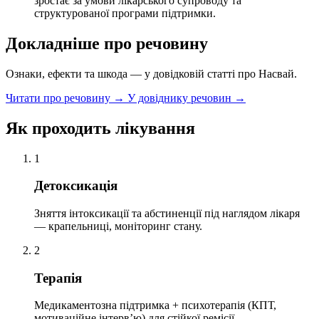
зростає за умови лікарського супроводу та
структурованої програми підтримки.
Докладніше про речовину
Ознаки, ефекти та шкода — у довідковій статті про Насвай.
Читати про речовину →
У довіднику речовин →
Як проходить лікування
1
Детоксикація
Зняття інтоксикації та абстиненції під наглядом лікаря
— крапельниці, моніторинг стану.
2
Терапія
Медикаментозна підтримка + психотерапія (КПТ,
мотиваційне інтервʼю) для стійкої ремісії.