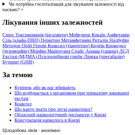
Чи потрібна госпіталізація для лікування залежності від
насваю?
+
Лікування інших залежностей
Снюс
Токсикоманія (інгалянти)
Мефедрон
Кокаїн
Амфетамін
Сіль (альфа-ПВП)
Первітин
Метамфетамін
Риталін
Налбуфін
Метадон
Опій
Героїн
Коаксил (тіанептин)
Кодеїн
Крокодил
(дезоморфін)
Морфін
Марихуана
Спайс
Анаша (гашиш)
ЛСД
Екстазі (МДМА)
Псилоцибінові гриби
Лірика (прегабалін)
Бутират (GHB)
За темою
Куріння, або як нас вбивають
Що відбувається з організмом при тривалому вживанні
екстазі
Коаксил
Що варто знати про легкі наркотики?
Обласний наркологічний диспансер у Києві
Консультація нарколога в Києві
Цілодобова лінія · анонімно