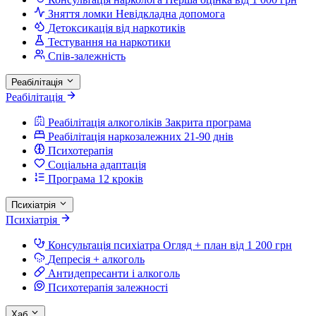
Зняття ломки
Невідкладна допомога
Детоксикація від наркотиків
Тестування на наркотики
Спів-залежність
Реабілітація
Реабілітація
Реабілітація алкоголіків
Закрита програма
Реабілітація наркозалежних
21-90 днів
Психотерапія
Соціальна адаптація
Програма 12 кроків
Психіатрія
Психіатрія
Консультація психіатра
Огляд + план від 1 200 грн
Депресія + алкоголь
Антидепресанти і алкоголь
Психотерапія залежності
Хаб