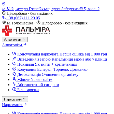
м. Київ, метро Голосіївська, пров. Задорожній 5, корп. 2
Цілодобово · без вихідних
+38 (067) 111 29 05
м. Голосіївська
·
Цілодобово · без вихідних
Алкоголізм
Алкоголізм
Консультація нарколога
Перша оцінка від 1 000 грн
Виведення з запою
Капельниця вдома або у клініці
Похмілля
Як зняти + крапельниця
Кодування
Есперал, Торпедо, Довженко
Детоксикація
Очищення організму
Жіночий алкоголізм
Абстинентний синдром
Біла гарячка
Наркоманія
Наркоманія
Консультація нарколога
Перша оцінка від 1 000 грн