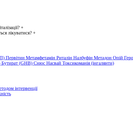
талізації?
+
ься лікуватися?
+
ВП)
Первітин
Метамфетамін
Риталін
Налбуфін
Метадон
Опій
Гер
)
Бутират (GHB)
Снюс
Насвай
Токсикоманія (інгалянти)
етодом інтервенції
ність