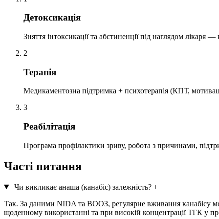
Детоксикація
Зняття інтоксикації та абстиненції під наглядом лікаря —
2
Терапія
Медикаментозна підтримка + психотерапія (КПТ, мотивацій
3
Реабілітація
Програма профілактики зриву, робота з причинами, підтр
Часті питання
Чи викликає анаша (канабіс) залежність?
+
Так. За даними NIDA та ВООЗ, регулярне вживання канабісу мож
щоденному використанні та при високій концентрації ТГК у пр