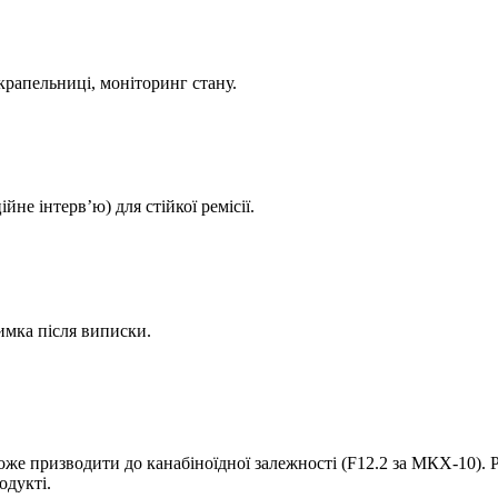
 крапельниці, моніторинг стану.
не інтервʼю) для стійкої ремісії.
имка після виписки.
е призводити до канабіноїдної залежності (F12.2 за МКХ-10). Р
одукті.