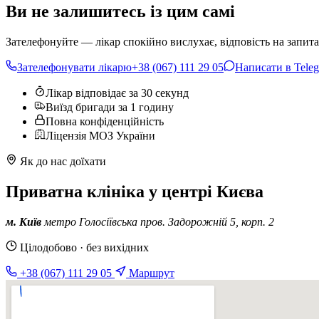
Ви не залишитесь із цим самі
Зателефонуйте — лікар спокійно вислухає, відповість на запита
Зателефонувати лікарю
+38 (067) 111 29 05
Написати в Tele
Лікар відповідає за 30 секунд
Виїзд бригади за 1 годину
Повна конфіденційність
Ліцензія МОЗ України
Як до нас доїхати
Приватна клініка у центрі Києва
м. Київ
метро Голосіївська
пров. Задорожній 5, корп. 2
Цілодобово · без вихідних
+38 (067) 111 29 05
Маршрут