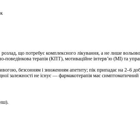
ок
 розлад, що потребує комплексного лікування, а не лише вольово
о-поведінкова терапія (КПТ), мотиваційне інтервʼю (МІ) та упр
ивогою, безсонням і зниженням апетиту; пік припадає на 2–6 добу
ної залежності не існує — фармакотерапія має симптоматичний х
иш).