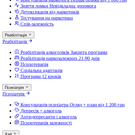
Зняття ломки
Невідкладна допомога
Детоксикація від наркотиків
Тестування на наркотики
Спів-залежність
Реабілітація
Реабілітація
Реабілітація алкоголіків
Закрита програма
Реабілітація наркозалежних
21-90 днів
Психотерапія
Соціальна адаптація
Програма 12 кроків
Психіатрія
Психіатрія
Консультація психіатра
Огляд + план від 1 200 грн
Депресія + алкоголь
Антидепресанти і алкоголь
Психотерапія залежності
Хаб