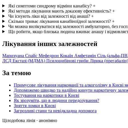
Які симптоми синдрому відміни канабісу?
+
Які методи лікування мають доказову ефективність?
+
Чи існують ліки від залежності від анаші?
+
Скільки триває лікування канабіноїдної залежності?
+
Чи можна вилікуватися від залежності амбулаторно, без госпі
Що робити, якщо близька людина вживає анашу і відмовляєт
Лікування інших залежностей
Марихуана
Спайс
Мефедрон
Кокаїн
Амфетамін
Сіль (альфа-П
ЛСД
Екстазі (МДМА)
Псилоцибінові гриби
Лірика (прегабалін
За темою
Примусове лікування наркоманії та алкоголізму в Києві м
Допоможемо швидко та надійно кинути наркотичну залеж
Тестування на наркотики в Києві
Як зрозуміти, що в людини передозування?
Зняття ломки в Києві
Загрозливі стани та невідкладна допомога
Цілодобова лінія · анонімно