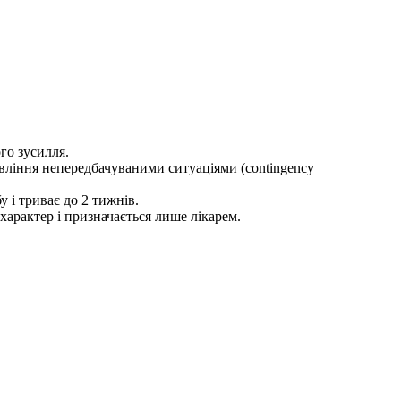
го зусилля.
авління непередбачуваними ситуаціями (contingency
 і триває до 2 тижнів.
арактер і призначається лише лікарем.