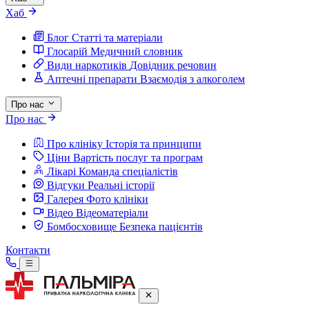
Хаб
Блог
Статті та матеріали
Глосарій
Медичний словник
Види наркотиків
Довідник речовин
Аптечні препарати
Взаємодія з алкоголем
Про нас
Про нас
Про клініку
Історія та принципи
Ціни
Вартість послуг та програм
Лікарі
Команда спеціалістів
Відгуки
Реальні історії
Галерея
Фото клініки
Відео
Відеоматеріали
Бомбосховище
Безпека пацієнтів
Контакти