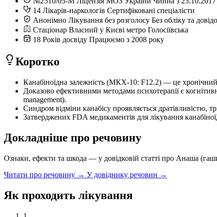
№2510/05-М
Ліцензія МОЗ України
Чинна з 25.10.2017
14
Лікарів-наркологів
Сертифіковані спеціалісти
Анонімно
Лікування без розголосу
Без обліку та довід
Стаціонар
Власний у Києві
метро Голосіївська
18
Років досвіду
Працюємо з 2008 року
Коротко
Канабіноїдна залежність (МКХ-10: F12.2) — це хронічний
Доказово ефективними методами психотерапії є когнітивн
management).
Синдром відміни канабісу проявляється дратівливістю, тр
Затверджених FDA медикаментів для лікування канабіноїд
Докладніше про речовину
Ознаки, ефекти та шкода — у довідковій статті про Анаша (гаш
Читати про речовину →
У довіднику речовин →
Як проходить лікування
1