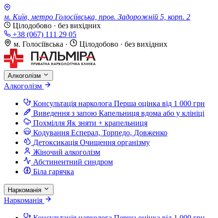
м. Київ, метро Голосіївська, пров. Задорожній 5, корп. 2
Цілодобово · без вихідних
+38 (067) 111 29 05
м. Голосіївська
·
Цілодобово · без вихідних
Алкоголізм
Алкоголізм
Консультація нарколога
Перша оцінка від 1 000 грн
Виведення з запою
Капельниця вдома або у клініці
Похмілля
Як зняти + крапельниця
Кодування
Есперал, Торпедо, Довженко
Детоксикація
Очищення організму
Жіночий алкоголізм
Абстинентний синдром
Біла гарячка
Наркоманія
Наркоманія
Консультація нарколога
Перша оцінка від 1 000 грн