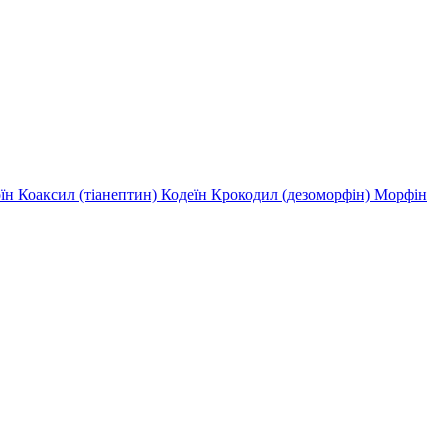
оїн
Коаксил (тіанептин)
Кодеїн
Крокодил (дезоморфін)
Морфін