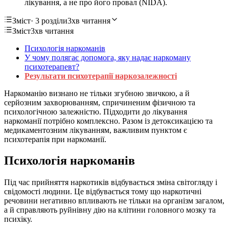
лікування, а не про його провал (NIDA).
Зміст
· 3 розділи
3хв читання
Зміст
3хв читання
Психологія наркоманів
У чому полягає допомога, яку надає наркоману
психотерапевт?
Результати психотерапії наркозалежності
Наркоманію визнано не тільки згубною звичкою, а й
серйозним захворюванням, спричиненим фізичною та
психологічною залежністю. Підходити до лікування
наркоманії потрібно комплексно. Разом із детоксикацією та
медикаментозним лікуванням, важливим пунктом є
психотерапія при наркоманії.
Психологія наркоманів
Під час прийняття наркотиків відбувається зміна світогляду і
свідомості людини. Це відбувається тому що наркотичні
речовини негативно впливають не тільки на організм загалом,
а й справляють руйнівну дію на клітини головного мозку та
психіку.