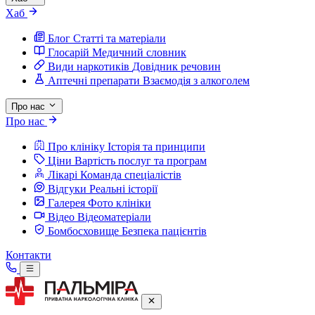
Хаб
Блог
Статті та матеріали
Глосарій
Медичний словник
Види наркотиків
Довідник речовин
Аптечні препарати
Взаємодія з алкоголем
Про нас
Про нас
Про клініку
Історія та принципи
Ціни
Вартість послуг та програм
Лікарі
Команда спеціалістів
Відгуки
Реальні історії
Галерея
Фото клініки
Відео
Відеоматеріали
Бомбосховище
Безпека пацієнтів
Контакти