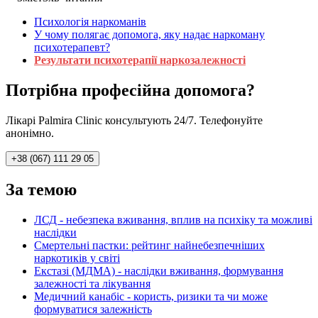
Психологія наркоманів
У чому полягає допомога, яку надає наркоману
психотерапевт?
Результати психотерапії наркозалежності
Потрібна професійна допомога?
Лікарі Palmira Clinic консультують 24/7. Телефонуйте
анонімно.
+38 (067) 111 29 05
За темою
ЛСД - небезпека вживання, вплив на психіку та можливі
наслідки
Смертельні пастки: рейтинг найнебезпечніших
наркотиків у світі
Екстазі (МДМА) - наслідки вживання, формування
залежності та лікування
Медичний канабіс - користь, ризики та чи може
формуватися залежність