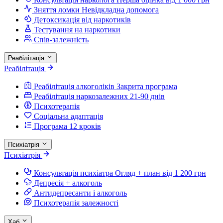
Зняття ломки
Невідкладна допомога
Детоксикація від наркотиків
Тестування на наркотики
Спів-залежність
Реабілітація
Реабілітація
Реабілітація алкоголіків
Закрита програма
Реабілітація наркозалежних
21-90 днів
Психотерапія
Соціальна адаптація
Програма 12 кроків
Психіатрія
Психіатрія
Консультація психіатра
Огляд + план від 1 200 грн
Депресія + алкоголь
Антидепресанти і алкоголь
Психотерапія залежності
Хаб