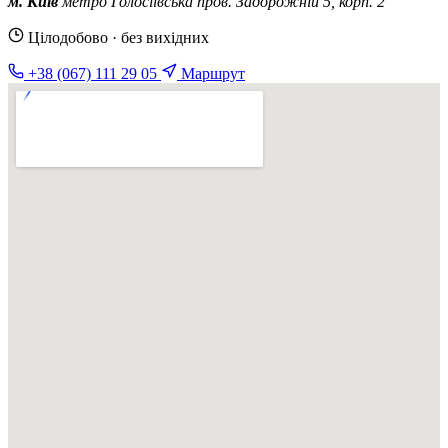
м. Київ
метро Голосіївська
пров. Задорожній 5, корп. 2
Цілодобово · без вихідних
+38 (067) 111 29 05
Маршрут