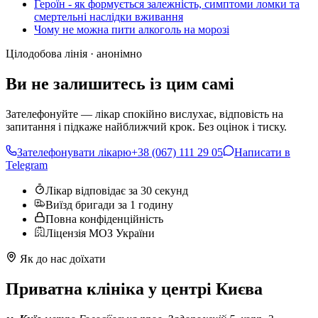
Героїн - як формується залежність, симптоми ломки та
смертельні наслідки вживання
Чому не можна пити алкоголь на морозі
Цілодобова лінія · анонімно
Ви не залишитесь із цим самі
Зателефонуйте — лікар спокійно вислухає, відповість на
запитання і підкаже найближчий крок. Без оцінок і тиску.
Зателефонувати лікарю
+38 (067) 111 29 05
Написати в
Telegram
Лікар відповідає за 30 секунд
Виїзд бригади за 1 годину
Повна конфіденційність
Ліцензія МОЗ України
Як до нас доїхати
Приватна клініка у центрі Києва