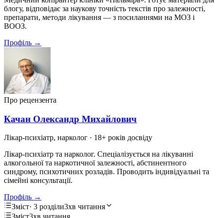
блогу, відповідає за наукову точність текстів про залежності,
препарати, методи лікування — з посиланнями на МОЗ і
ВООЗ.
Профіль →
Про рецензента
Качан Олександр Михайлович
Лікар-психіатр, нарколог
· 18+ років досвіду
Лікар-психіатр та нарколог. Спеціалізується на лікуванні
алкогольної та наркотичної залежності, абстинентного
синдрому, психотичних розладів. Проводить індивідуальні та
сімейні консультації.
Профіль →
Зміст
· 3 розділи
3хв читання
Зміст
3хв читання