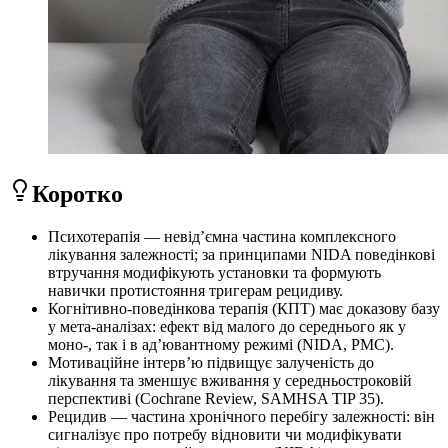
Коротко
Психотерапія — невідʼємна частина комплексного
лікування залежності; за принципами NIDA поведінкові
втручання модифікують установки та формують
навички протистояння тригерам рецидиву.
Когнітивно-поведінкова терапія (КПТ) має доказову базу
у мета-аналізах: ефект від малого до середнього як у
моно-, так і в адʼювантному режимі (NIDA, PMC).
Мотиваційне інтервʼю підвищує залученість до
лікування та зменшує вживання у середньостроковій
перспективі (Cochrane Review, SAMHSA TIP 35).
Рецидив — частина хронічного перебігу залежності: він
сигналізує про потребу відновити чи модифікувати