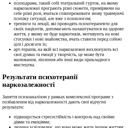
психодрама, такий собі театральний гурток, на якому
наркозалежні програють різні сюжети, приміряючи на
себе різні ролі, вчаться співпереживати знову травмуючі
психіку ситуації, але вже з психологом;
тренінги та лекції, які проводять психотерапевти для
своїх пацієнтів, допомагають налаштуватися на здорове
життя, у якому не буде наркотиків, мотивують на нові
стосунки і нові знайомства, вчать ставити перед собою
цілі і досягати їх;
арт-терапія, на якій всі наркозалежні вихлюпують всі
свої думки та емоції у творчість, це може бути
малювання, ліплення або інші види прикладного
мистецтва.
Результати психотерапії
наркозалежності
Заняття психоаналізом у рамках комплексної програми з
позбавлення від наркозалежності дають свої відчутні
результати:
підвищується стресостійкість і контроль над своїми
діями та емоціями;
людина усвідомлює, що вона може жити іншим життям;