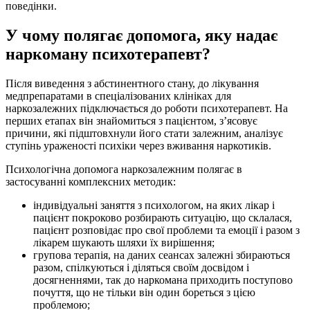
поведінки.
У чому полягає допомога, яку надає
наркоману психотерапевт?
Після виведення з абстинентного стану, до лікування
медпрепаратами в спеціалізованих клініках для
наркозалежних підключається до роботи психотерапевт. На
перших етапах він знайомиться з пацієнтом, з’ясовує
причини, які підштовхнули його стати залежним, аналізує
ступінь ураженості психіки через вживання наркотиків.
Психологічна допомога наркозалежним полягає в
застосуванні комплексних методик:
індивідуальні заняття з психологом, на яких лікар і
пацієнт покроково розбирають ситуацію, що склалася,
пацієнт розповідає про свої проблеми та емоції і разом з
лікарем шукають шляхи їх вирішення;
групова терапія, на даних сеансах залежні збираються
разом, спілкуються і діляться своїм досвідом і
досягненнями, так до наркомана приходить поступово
почуття, що не тільки він один бореться з цією
проблемою;