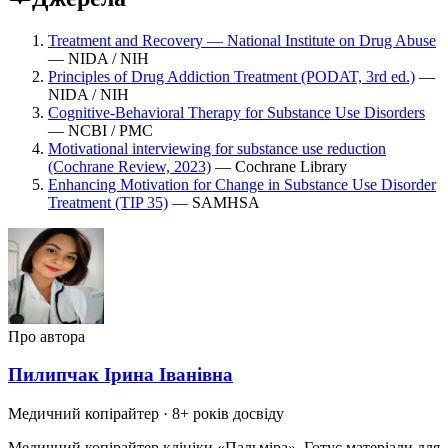
Treatment and Recovery — National Institute on Drug Abuse
— NIDA / NIH
Principles of Drug Addiction Treatment (PODAT, 3rd ed.)
—
NIDA / NIH
Cognitive-Behavioral Therapy for Substance Use Disorders
— NCBI / PMC
Motivational interviewing for substance use reduction
(Cochrane Review, 2023)
— Cochrane Library
Enhancing Motivation for Change in Substance Use Disorder
Treatment (TIP 35)
— SAMHSA
Про автора
Пилипчак Ірина Іванівна
Медичний копірайтер
· 8+ років досвіду
Медичний копірайтер клініки «Пальміра». Готує матеріали для