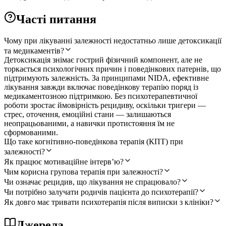
Часті питання
Чому при лікуванні залежності недостатньо лише детоксикації
та медикаментів?
Детоксикація знімає гострий фізичний компонент, але не
торкається психологічних причин і поведінкових патернів, що
підтримують залежність. За принципами NIDA, ефективне
лікування завжди включає поведінкову терапію поряд із
медикаментозною підтримкою. Без психотерапевтичної
роботи зростає ймовірність рецидиву, оскільки тригери —
стрес, оточення, емоційні стани — залишаються
неопрацьованими, а навички протистояння їм не
сформованими.
Що таке когнітивно-поведінкова терапія (КПТ) при
залежності?
Як працює мотиваційне інтервʼю?
Чим корисна групова терапія при залежності?
Чи означає рецидив, що лікування не спрацювало?
Чи потрібно залучати родичів пацієнта до психотерапії?
Як довго має тривати психотерапія після виписки з клініки?
Джерела