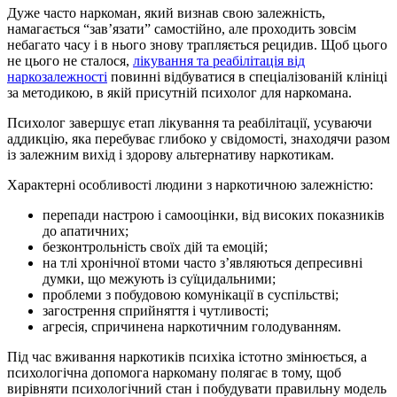
Дуже часто наркоман, який визнав свою залежність,
намагається “зав’язати” самостійно, але проходить зовсім
небагато часу і в нього знову трапляється рецидив. Щоб цього
не цього не сталося,
лікування та реабілітація від
наркозалежності
повинні відбуватися в спеціалізованій клініці
за методикою, в якій присутній психолог для наркомана.
Психолог завершує етап лікування та реабілітації, усуваючи
аддикцію, яка перебуває глибоко у свідомості, знаходячи разом
із залежним вихід і здорову альтернативу наркотикам.
Характерні особливості людини з наркотичною залежністю:
перепади настрою і самооцінки, від високих показників
до апатичних;
безконтрольність своїх дій та емоцій;
на тлі хронічної втоми часто з’являються депресивні
думки, що межують із суїцидальними;
проблеми з побудовою комунікації в суспільстві;
загострення сприйняття і чутливості;
агресія, спричинена наркотичним голодуванням.
Під час вживання наркотиків психіка істотно змінюється, а
психологічна допомога наркоману полягає в тому, щоб
вирівняти психологічний стан і побудувати правильну модель