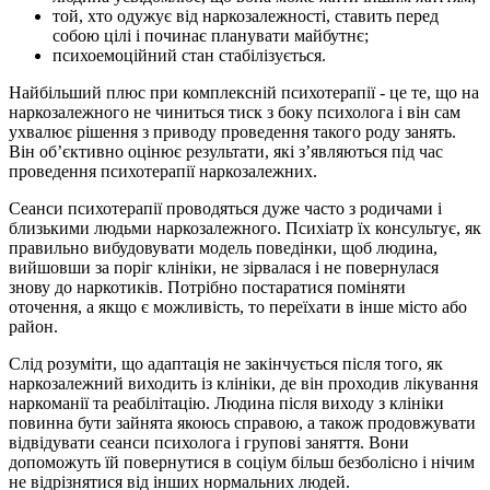
той, хто одужує від наркозалежності, ставить перед
собою цілі і починає планувати майбутнє;
психоемоційний стан стабілізується.
Найбільший плюс при комплексній психотерапії - це те, що на
наркозалежного не чиниться тиск з боку психолога і він сам
ухвалює рішення з приводу проведення такого роду занять.
Він об’єктивно оцінює результати, які з’являються під час
проведення психотерапії наркозалежних.
Сеанси психотерапії проводяться дуже часто з родичами і
близькими людьми наркозалежного. Психіатр їх консультує, як
правильно вибудовувати модель поведінки, щоб людина,
вийшовши за поріг клініки, не зірвалася і не повернулася
знову до наркотиків. Потрібно постаратися поміняти
оточення, а якщо є можливість, то переїхати в інше місто або
район.
Слід розуміти, що адаптація не закінчується після того, як
наркозалежний виходить із клініки, де він проходив лікування
наркоманії та реабілітацію. Людина після виходу з клініки
повинна бути зайнята якоюсь справою, а також продовжувати
відвідувати сеанси психолога і групові заняття. Вони
допоможуть їй повернутися в соціум більш безболісно і нічим
не відрізнятися від інших нормальних людей.