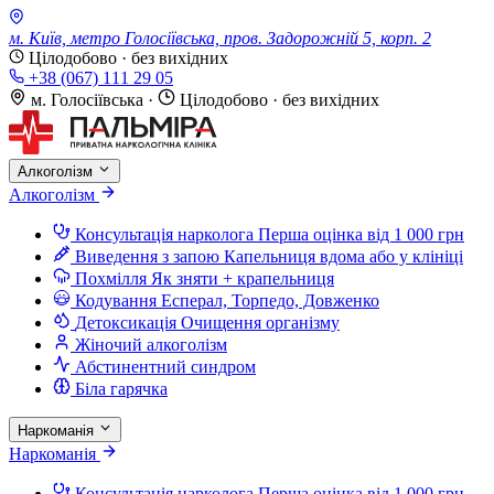
м. Київ, метро Голосіївська, пров. Задорожній 5, корп. 2
Цілодобово · без вихідних
+38 (067) 111 29 05
м. Голосіївська
·
Цілодобово · без вихідних
Алкоголізм
Алкоголізм
Консультація нарколога
Перша оцінка від 1 000 грн
Виведення з запою
Капельниця вдома або у клініці
Похмілля
Як зняти + крапельниця
Кодування
Есперал, Торпедо, Довженко
Детоксикація
Очищення організму
Жіночий алкоголізм
Абстинентний синдром
Біла гарячка
Наркоманія
Наркоманія
Консультація нарколога
Перша оцінка від 1 000 грн