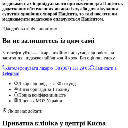
медикаментах індивідуального призначення для Пацієнта,
додаткових обстеженнях чи аналізах, або для лікування
супутніх хронічних хвороб Пацієнта, то такі послуги чи
медикаменти додатково оплачуються Пацієнтом.
Цілодобова лінія · анонімно
Ви не залишитесь із цим самі
Зателефонуйте — лікар спокійно вислухає, відповість на
запитання і підкаже найближчий крок. Без оцінок і тиску.
Зателефонувати лікарю
+38 (067) 111 29 05
Написати в
Telegram
Лікар відповідає за 30 секунд
Виїзд бригади за 1 годину
Повна конфіденційність
Ліцензія МОЗ України
Як до нас доїхати
Приватна клініка у центрі Києва