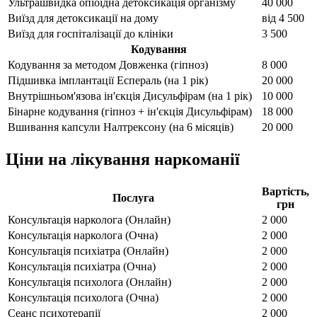
Ультрашвидка опіоїдна детоксикація організму
40 000
Виїзд для детоксикації на дому
від
4 500
Виїзд для госпіталізації до клініки
3 500
Кодування
Кодування за методом Довженка (гіпноз)
8 000
Підшивка імплантації Еспераль (на 1 рік)
20 000
Внутрішньом'язова ін'єкція Дисульфірам (на 1 рік)
10 000
Бінарне кодування (гіпноз + ін'єкція Дисульфірам)
18 000
Вшивання капсули Налтрексону (на 6 місяців)
20 000
Ціни на лікування наркоманії
Вартість,
Послуга
грн
Консультація нарколога (Онлайн)
2 000
Консультація нарколога (Очна)
2 000
Консультація психіатра (Онлайн)
2 000
Консультація психіатра (Очна)
2 000
Консультація психолога (Онлайн)
2 000
Консультація психолога (Очна)
2 000
Сеанс психотерапії
2 000