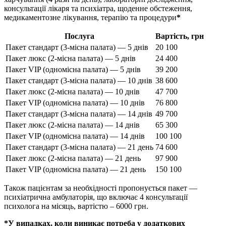
консультації лікаря та психіатра, щоденне обстеження,
медикаментозне лікування, терапію та процедури
*
Послуга
Вартість, грн
Пакет стандарт (3-місна палата) — 5 днів
20 100
Пакет люкс (2-місна палата) — 5 днів
24 400
Пакет VIP (одномісна палата) — 5 днів
39 200
Пакет стандарт (3-місна палата) — 10 днів
38 600
Пакет люкс (2-місна палата) — 10 днів
47 700
Пакет VIP (одномісна палата) — 10 днів
76 800
Пакет стандарт (3-місна палата) — 14 днів
49 700
Пакет люкс (2-місна палата) — 14 днів
65 300
Пакет VIP (одномісна палата) — 14 днів
100 100
Пакет стандарт (3-місна палата) — 21 день
74 600
Пакет люкс (2-місна палата) — 21 день
97 900
Пакет VIP (одномісна палата) — 21 день
150 100
Також пацієнтам за необхідності пропонується пакет —
психіатрична амбулаторія, що включає 4 консультації
психолога на місяць, вартістю – 6000 грн.
*У випадках, коли виникає потреба у додаткових