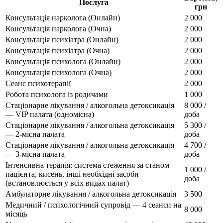
Послуга
грн
Консультація нарколога (Онлайн)
2 000
Консультація нарколога (Очна)
2 000
Консультація психіатра (Онлайн)
2 000
Консультація психіатра (Очна)
2 000
Консультація психолога (Онлайн)
2 000
Консультація психолога (Очна)
2 000
Сеанс психотерапії
2 000
Робота психолога із родичами
1 000
Стаціонарне лікування / алкогольна детоксикація
8 000
/
— VIP палата (одномісна)
доба
Стаціонарне лікування / алкогольна детоксикація
5 300
/
— 2-місна палата
доба
Стаціонарне лікування / алкогольна детоксикація
4 700
/
— 3-місна палата
доба
Інтенсивна терапія: система стеження за станом
1 000
/
пацієнта, кисень, інші необхідні засоби
доба
(встановлюється у всіх видах палат)
Амбулаторне лікування / алкогольна детоксикація
3 500
Медичний / психологічний супровід — 4 сеанси на
8 000
місяць