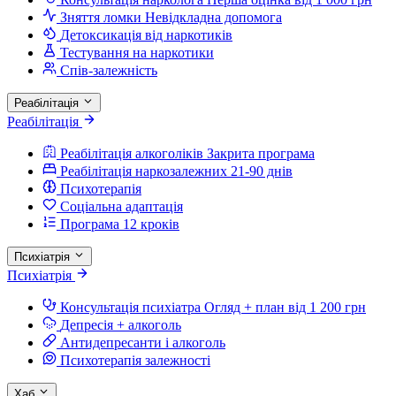
Зняття ломки
Невідкладна допомога
Детоксикація від наркотиків
Тестування на наркотики
Спів-залежність
Реабілітація
Реабілітація
Реабілітація алкоголіків
Закрита програма
Реабілітація наркозалежних
21-90 днів
Психотерапія
Соціальна адаптація
Програма 12 кроків
Психіатрія
Психіатрія
Консультація психіатра
Огляд + план від 1 200 грн
Депресія + алкоголь
Антидепресанти і алкоголь
Психотерапія залежності
Хаб