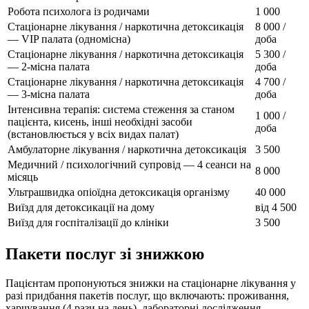
Робота психолога із родичами
1 000
Стаціонарне лікування / наркотична детоксикація
8 000
/
— VIP палата (одномісна)
доба
Стаціонарне лікування / наркотична детоксикація
5 300
/
— 2-місна палата
доба
Стаціонарне лікування / наркотична детоксикація
4 700
/
— 3-місна палата
доба
Інтенсивна терапія: система стеження за станом
1 000
/
пацієнта, кисень, інші необхідні засоби
доба
(встановлюється у всіх видах палат)
Амбулаторне лікування / наркотична детоксикація
3 500
Медичний / психологічний супровід — 4 сеанси на
8 000
місяць
Ультрашвидка опіоїдна детоксикація організму
40 000
Виїзд для детоксикації на дому
від
4 500
Виїзд для госпіталізації до клініки
3 500
Пакети послуг зі знижкою
Пацієнтам пропонуються знижки на стаціонарне лікування у
разі придбання пакетів послуг, що включають: проживання,
харчування (4 рази на день), лабораторні дослідження,