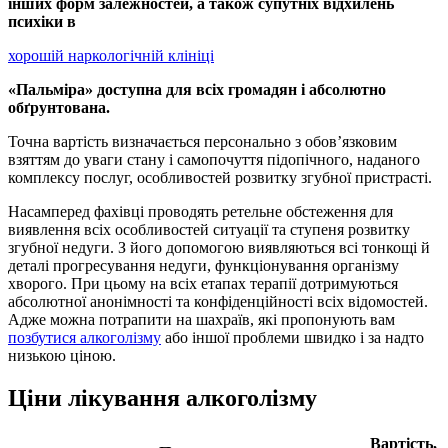
інших форм залежностей, а також супутніх відхилень
психіки в
хорошій наркологічній клініці
«Пальміра» доступна для всіх громадян і абсолютно
обґрунтована.
Точна вартість визначається персонально з обов’язковим
взяттям до уваги стану і самопочуття підопічного, наданого
комплексу послуг, особливостей розвитку згубної пристрасті.
Насамперед фахівці проводять ретельне обстеження для
виявлення всіх особливостей ситуації та ступеня розвитку
згубної недуги. З його допомогою виявляються всі тонкощі й
деталі прогресування недуги, функціонування організму
хворого. При цьому на всіх етапах терапії дотримуються
абсолютної анонімності та конфіденційності всіх відомостей.
Адже можна потрапити на шахраїв, які пропонують вам
позбутися алкоголізму
або іншої проблеми швидко і за надто
низькою ціною.
Ціни лікування алкоголізму
Вартість,