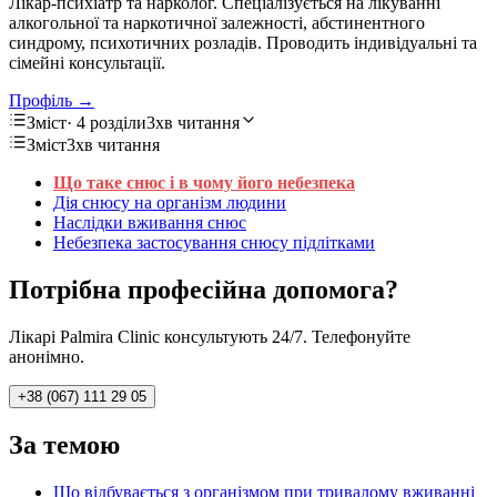
Лікар-психіатр та нарколог. Спеціалізується на лікуванні
алкогольної та наркотичної залежності, абстинентного
синдрому, психотичних розладів. Проводить індивідуальні та
сімейні консультації.
Профіль →
Зміст
· 4 розділи
3хв читання
Зміст
3хв читання
Що таке снюс і в чому його небезпека
Дія снюсу на організм людини
Наслідки вживання снюс
Небезпека застосування снюсу підлітками
Потрібна професійна допомога?
Лікарі Palmira Clinic консультують 24/7. Телефонуйте
анонімно.
+38 (067) 111 29 05
За темою
Що відбувається з організмом при тривалому вживанні