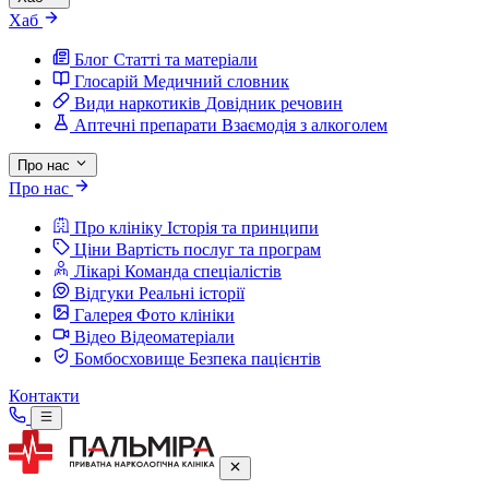
Хаб
Блог
Статті та матеріали
Глосарій
Медичний словник
Види наркотиків
Довідник речовин
Аптечні препарати
Взаємодія з алкоголем
Про нас
Про нас
Про клініку
Історія та принципи
Ціни
Вартість послуг та програм
Лікарі
Команда спеціалістів
Відгуки
Реальні історії
Галерея
Фото клініки
Відео
Відеоматеріали
Бомбосховище
Безпека пацієнтів
Контакти