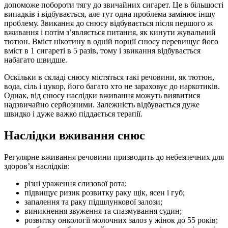
допоможе побороти тягу до звичайних сигарет. Це в більшості
випадків і відбувається, але тут одна проблема замінює іншу
проблему. Звикання до снюсу відбувається після першого ж
вживання і потім з’являється питання, як кинути жувальний
тютюн. Вміст нікотину в одній порції снюсу перевищує його
вміст в 1 сигареті в 5 разів, тому і звикання відбувається
набагато швидше.
Оскільки в складі снюсу містяться такі речовини, як тютюн,
вода, сіль і цукор, його багато хто не зараховує до наркотиків.
Однак, від снюсу наслідки вживання можуть виявитися
надзвичайно серйозними. Залежність відбувається дуже
швидко і дуже важко піддається терапії.
Наслідки вживання снюс
Регулярне вживання речовини призводить до небезпечних для
здоров’я наслідків:
різні ураження слизової рота;
підвищує ризик розвитку раку щік, ясен і губ;
запалення та раку підшлункової залози;
виникнення звуження та спазмування судин;
розвитку онкології молочних залоз у жінок до 55 років;