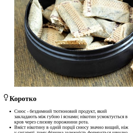
Коротко
Снюс - бездимний тютюновий продукт, який
закладають між губою і яснами; нікотин усмоктується в
кров через слизову порожнини рота.
Вміст нікотину в одній порції снюсу значно вищий, ніж
у сигареті, тому фізична залежність формується швидко