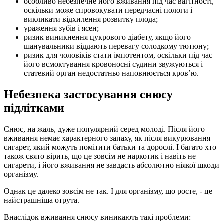
особливо небезпечне його вживання під час вагітності,
оскільки може спровокувати передчасні пологи і
викликати відхилення розвитку плода;
ураження зубів і ясен;
ризик виникнення цукрового діабету, якщо його
шанувальники віддають перевагу солодкому тютюну;
ризик для чоловіків стати імпотентом, оскільки під час
його всмоктування кровоносні судини звужуються і
статевий орган недостатньо наповнюється кров’ю.
Небезпека застосування снюсу
підлітками
Снюс, на жаль, дуже популярний серед молоді. Після його
вживання немає характерного запаху, як після викурювання
сигарет, який можуть помітити батьки та дорослі. І багато хто
також свято вірить, що це зовсім не наркотик і навіть не
сигарети, і його вживання не завдасть абсолютно ніякої шкоди
організму.
Однак це далеко зовсім не так. І для організму, що росте, - це
найстрашніша отрута.
Внаслідок вживання снюсу виникають такі проблеми: