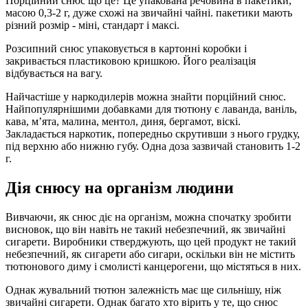
Порційний снюс що це? Це упакована речовина в пакетики,
масою 0,3-2 г, дуже схожі на звичайні чайні. пакетики мають
різний розмір - міні, стандарт і максі.
Розсипний снюс упаковується в картонні коробки і
закривається пластиковою кришкою. Його реалізація
відбувається на вагу.
Найчастіше у наркодилерів можна знайти порційний снюс.
Найпопулярнішими добавками для тютюну є лаванда, ваніль,
кава, м’ята, малина, ментол, диня, бергамот, віскі.
Закладається наркотик, попередньо скрутивши з нього грудку,
під верхню або нижню губу. Одна доза зазвичай становить 1-2
г.
Дія снюсу на організм людини
Вивчаючи, як снюс діє на організм, можна спочатку зробити
висновок, що він навіть не такий небезпечний, як звичайні
сигарети. Виробники стверджують, що цей продукт не такий
небезпечний, як сигарети або сигари, оскільки він не містить
тютюнового диму і смолисті канцерогени, що містяться в них.
Однак жувальний тютюн залежність має ще сильнішу, ніж
звичайні сигарети. Однак багато хто вірить у те, що снюс