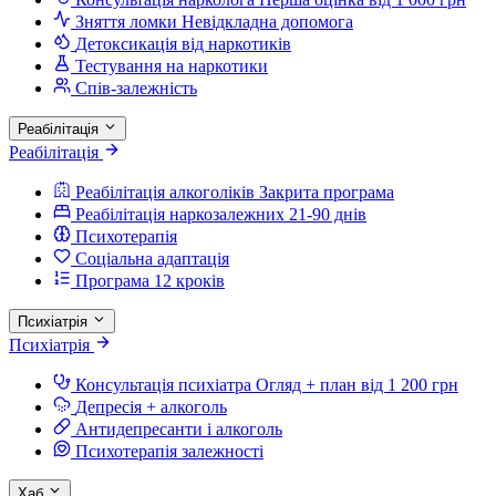
Зняття ломки
Невідкладна допомога
Детоксикація від наркотиків
Тестування на наркотики
Спів-залежність
Реабілітація
Реабілітація
Реабілітація алкоголіків
Закрита програма
Реабілітація наркозалежних
21-90 днів
Психотерапія
Соціальна адаптація
Програма 12 кроків
Психіатрія
Психіатрія
Консультація психіатра
Огляд + план від 1 200 грн
Депресія + алкоголь
Антидепресанти і алкоголь
Психотерапія залежності
Хаб