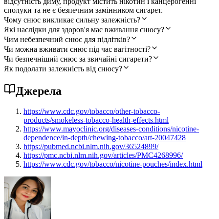
відсутність диму, продукт містить нікотин і канцерогенні
сполуки та не є безпечним замінником сигарет.
Чому снюс викликає сильну залежність?
Які наслідки для здоров'я має вживання снюсу?
Чим небезпечний снюс для підлітків?
Чи можна вживати снюс під час вагітності?
Чи безпечніший снюс за звичайні сигарети?
Як подолати залежність від снюсу?
Джерела
https://www.cdc.gov/tobacco/other-tobacco-
products/smokeless-tobacco-health-effects.html
https://www.mayoclinic.org/diseases-conditions/nicotine-
dependence/in-depth/chewing-tobacco/art-20047428
https://pubmed.ncbi.nlm.nih.gov/36524899/
https://pmc.ncbi.nlm.nih.gov/articles/PMC4268996/
https://www.cdc.gov/tobacco/nicotine-pouches/index.html