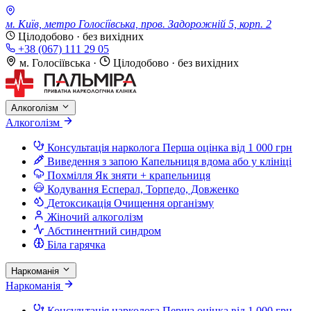
м. Київ, метро Голосіївська, пров. Задорожній 5, корп. 2
Цілодобово · без вихідних
+38 (067) 111 29 05
м. Голосіївська
·
Цілодобово · без вихідних
Алкоголізм
Алкоголізм
Консультація нарколога
Перша оцінка від 1 000 грн
Виведення з запою
Капельниця вдома або у клініці
Похмілля
Як зняти + крапельниця
Кодування
Есперал, Торпедо, Довженко
Детоксикація
Очищення організму
Жіночий алкоголізм
Абстинентний синдром
Біла гарячка
Наркоманія
Наркоманія
Консультація нарколога
Перша оцінка від 1 000 грн