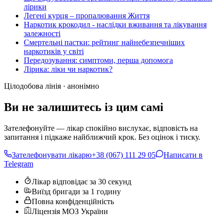
лірики
Легені курця – пропалювання Життя
Наркотик крокодил - наслідки вживання та лікування
залежності
Смертельні пастки: рейтинг найнебезпечніших
наркотиків у світі
Передозування: симптоми, перша допомога
Лірика: ліки чи наркотик?
Цілодобова лінія · анонімно
Ви не залишитесь із цим самі
Зателефонуйте — лікар спокійно вислухає, відповість на
запитання і підкаже найближчий крок. Без оцінок і тиску.
Зателефонувати лікарю
+38 (067) 111 29 05
Написати в
Telegram
Лікар відповідає за 30 секунд
Виїзд бригади за 1 годину
Повна конфіденційність
Ліцензія МОЗ України