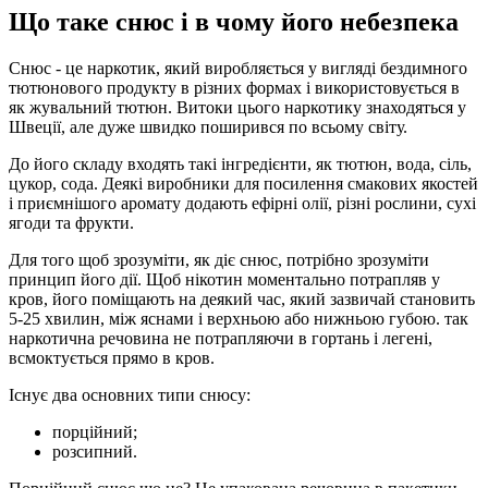
Що таке снюс і в чому його небезпека
Снюс - це наркотик, який виробляється у вигляді бездимного
тютюнового продукту в різних формах і використовується в
як жувальний тютюн. Витоки цього наркотику знаходяться у
Швеції, але дуже швидко поширився по всьому світу.
До його складу входять такі інгредієнти, як тютюн, вода, сіль,
цукор, сода. Деякі виробники для посилення смакових якостей
і приємнішого аромату додають ефірні олії, різні рослини, сухі
ягоди та фрукти.
Для того щоб зрозуміти, як діє снюс, потрібно зрозуміти
принцип його дії. Щоб нікотин моментально потрапляв у
кров, його поміщають на деякий час, який зазвичай становить
5-25 хвилин, між яснами і верхньою або нижньою губою. так
наркотична речовина не потрапляючи в гортань і легені,
всмоктується прямо в кров.
Існує два основних типи снюсу:
порційний;
розсипний.