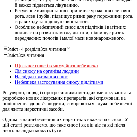
й важко піддається лікуванню.
Регулярне використання спричиняє ураження слизової
рота, ясен і зубів, підвищує ризик раку порожнини рота,
стравоходу та підшлункової залози.
Особливо небезпечний снюс для підлітків і вагітних:
впливає на розвиток мозку дитини, підвищує ризик
передчасних пологів і малої маси новонародженого.
Зміст
· 4 розділи
3хв читання
Зміст
3хв читання
Що таке снюс і в чому його небезпека
Дія снюсу на організм людини
Наслідки вживання снюс
Небезпека застосування снюсу підлітками
Регулярно, поряд із прогресивними методиками лікування та
розробкою нових лікарських препаратів, які спрямовані на
поліпшення здоров’я людини, створюються і дуже небезпечні
для життя наркотичні засоби.
Одним із найнебезпечніших наркотиків вважається снюс. У
цій статті розглянемо, що таке снюс і як він діє та які після
нього наслідки можуть бути.