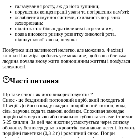
гальмування росту, аж до його зупинки;
порушення концентрації уваги та погіршення пам’яті;
ослаблення імунної системи, схильність до різних
захворювань;
підліток стає більш дратівливим і агресивним;
поява високого ризику розвитку онкології рота,
підшлункової залози, шлунка.
Позбутися цієї залежності нелегко, але можливо. Фахівці
клініки Пальміра зроблять усе можливе, щоб ваша близька
людина почала знову жити повноцінним життям і позбулася
залежності.
Часті питання
Що таке снюс і як його використовують?
Снюс - це бездимний тютюновий виріб, який походить зі
Швеції. До його складу входять подрібнений тютюн, вода,
сіль, харчова сода та смакові добавки. Споживач закладає
порцію між верхньою або нижньою губою та яснами і тримає
5-25 хвилин. За цей час нікотин усмоктується через слизову
оболонку безпосередньо в кровотік, оминаючи легені. Існують
порційні пакетики (0,3-2 г) і розсипний снюс. Попри