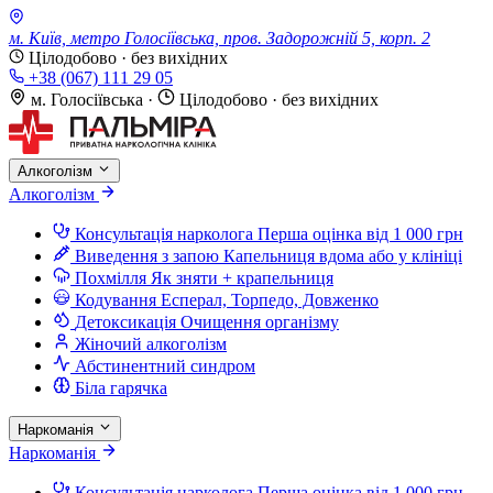
м. Київ, метро Голосіївська, пров. Задорожній 5, корп. 2
Цілодобово · без вихідних
+38 (067) 111 29 05
м. Голосіївська
·
Цілодобово · без вихідних
Алкоголізм
Алкоголізм
Консультація нарколога
Перша оцінка від 1 000 грн
Виведення з запою
Капельниця вдома або у клініці
Похмілля
Як зняти + крапельниця
Кодування
Есперал, Торпедо, Довженко
Детоксикація
Очищення організму
Жіночий алкоголізм
Абстинентний синдром
Біла гарячка
Наркоманія
Наркоманія
Консультація нарколога
Перша оцінка від 1 000 грн