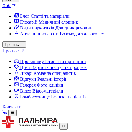
Хаб
Блог
Статті та матеріали
Глосарій
Медичний словник
Види наркотиків
Довідник речовин
Аптечні препарати
Взаємодія з алкоголем
Про нас
Про нас
Про клініку
Історія та принципи
Ціни
Вартість послуг та програм
Лікарі
Команда спеціалістів
Відгуки
Реальні історії
Галерея
Фото клініки
Відео
Відеоматеріали
Бомбосховище
Безпека пацієнтів
Контакти