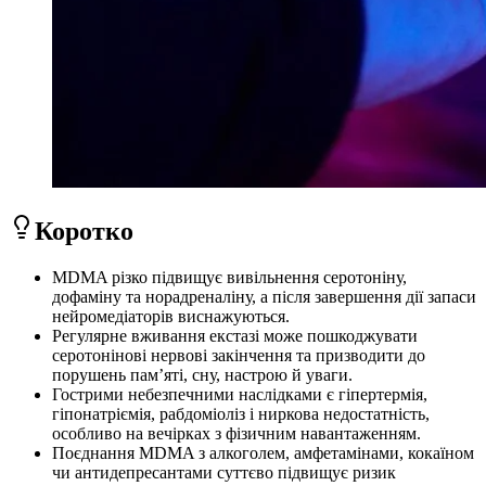
Коротко
MDMA різко підвищує вивільнення серотоніну,
дофаміну та норадреналіну, а після завершення дії запаси
нейромедіаторів виснажуються.
Регулярне вживання екстазі може пошкоджувати
серотонінові нервові закінчення та призводити до
порушень пам’яті, сну, настрою й уваги.
Гострими небезпечними наслідками є гіпертермія,
гіпонатріємія, рабдоміоліз і ниркова недостатність,
особливо на вечірках з фізичним навантаженням.
Поєднання MDMA з алкоголем, амфетамінами, кокаїном
чи антидепресантами суттєво підвищує ризик