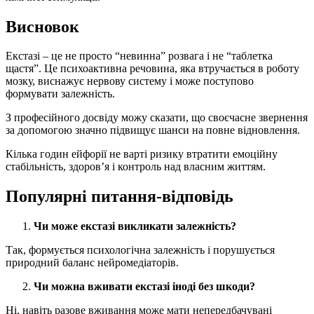
Висновок
Екстазі – це не просто “невинна” розвага і не “таблетка
щастя”. Це психоактивна речовина, яка втручається в роботу
мозку, виснажує нервову систему і може поступово
формувати залежність.
З професійного досвіду можу сказати, що своєчасне звернення
за допомогою значно підвищує шанси на повне відновлення.
Кілька годин ейфорії не варті ризику втратити емоційну
стабільність, здоров’я і контроль над власним життям.
Популярні питання-відповідь
Чи може екстазі викликати залежність?
Так, формується психологічна залежність і порушується
природний баланс нейромедіаторів.
Чи можна вживати екстазі іноді без шкоди?
Ні, навіть разове вживання може мати непередбачувані