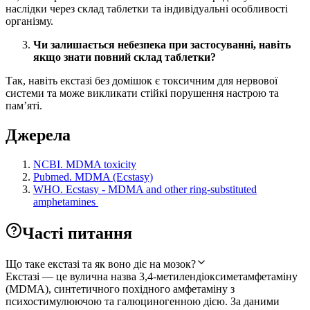
наслідки через склад таблетки та індивідуальні особливості
організму.
Чи залишається небезпека при застосуванні, навіть
якщо знати повний склад таблетки?
Так, навіть екстазі без домішок є токсичним для нервової
системи та може викликати стійкі порушення настрою та
пам’яті.
Джерела
NCBI. MDMA toxicity
Pubmed. MDMA (Ecstasy)
WHO. Ecstasy - MDMA and other ring-substituted
amphetamines
Часті питання
Що таке екстазі та як воно діє на мозок?
Екстазі — це вулична назва 3,4-метилендіоксиметамфетаміну
(MDMA), синтетичного похідного амфетаміну з
психостимулюючою та галюциногенною дією. За даними