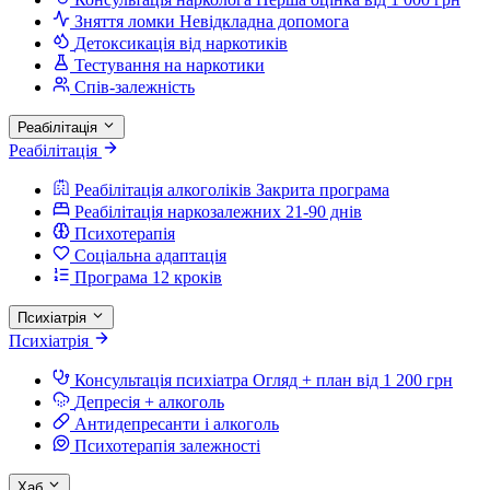
Зняття ломки
Невідкладна допомога
Детоксикація від наркотиків
Тестування на наркотики
Спів-залежність
Реабілітація
Реабілітація
Реабілітація алкоголіків
Закрита програма
Реабілітація наркозалежних
21-90 днів
Психотерапія
Соціальна адаптація
Програма 12 кроків
Психіатрія
Психіатрія
Консультація психіатра
Огляд + план від 1 200 грн
Депресія + алкоголь
Антидепресанти і алкоголь
Психотерапія залежності
Хаб