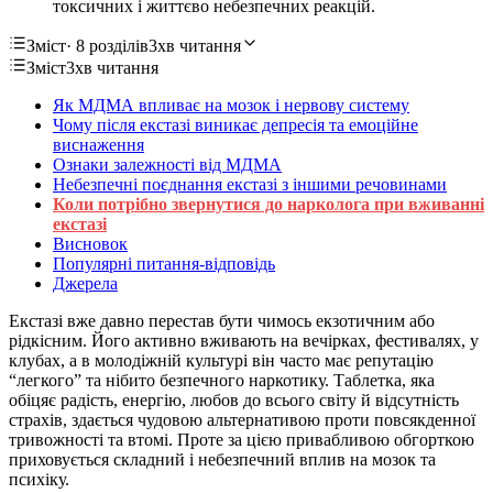
токсичних і життєво небезпечних реакцій.
Зміст
· 8 розділів
3хв читання
Зміст
3хв читання
Як МДМА впливає на мозок і нервову систему
Чому після екстазі виникає депресія та емоційне
виснаження
Ознаки залежності від МДМА
Небезпечні поєднання екстазі з іншими речовинами
Коли потрібно звернутися до нарколога при вживанні
екстазі
Висновок
Популярні питання-відповідь
Джерела
Екстазі вже давно перестав бути чимось екзотичним або
рідкісним. Його активно вживають на вечірках, фестивалях, у
клубах, а в молодіжній культурі він часто має репутацію
“легкого” та нібито безпечного наркотику. Таблетка, яка
обіцяє радість, енергію, любов до всього світу й відсутність
страхів, здається чудовою альтернативою проти повсякденної
тривожності та втомі. Проте за цією привабливою обгорткою
приховується складний і небезпечний вплив на мозок та
психіку.