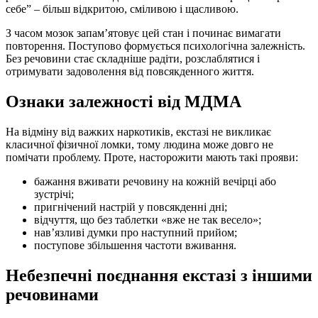
себе” – більш відкритою, сміливою і щасливою.
З часом мозок запам’ятовує цей стан і починає вимагати
повторення. Поступово формується психологічна залежність.
Без речовини стає складніше радіти, розслаблятися і
отримувати задоволення від повсякденного життя.
Ознаки залежності від МДМА
На відміну від важких наркотиків, екстазі не викликає
класичної фізичної ломки, тому людина може довго не
помічати проблему. Проте, насторожити мають такі прояви:
бажання вживати речовину на кожній вечірці або
зустрічі;
пригнічений настрій у повсякденні дні;
відчуття, що без таблетки «вже не так весело»;
нав’язливі думки про наступний прийом;
поступове збільшення частоти вживання.
Небезпечні поєднання екстазі з іншими
речовинами