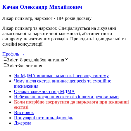
Качан Олександр Михайлович
Лікар-психіатр, нарколог
· 18+ років досвіду
Лікар-психіатр та нарколог. Спеціалізується на лікуванні
алкогольної та наркотичної залежності, абстинентного
синдрому, психотичних розладів. Проводить індивідуальні та
сімейні консультації.
Профіль →
Зміст
· 8 розділів
3хв читання
Зміст
3хв читання
Як МДМА впливає на мозок і нервову систему
Чому після екстазі виникає депресія та емоційне
виснаження
Ознаки залежності від МДМА
Небезпечні поєднання екстазі з іншими речовинами
Коли потрібно звернутися до нарколога при вживанні
екстазі
Висновок
Популярні питання-відповідь
Джерела