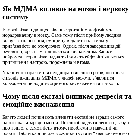
Як МДМА впливає на мозок і нервову
систему
Екстазі різко підвищує рівень серотоніну, дофаміну та
норадреналіну в мозку. Саме тому після прийому людина
відчуває піднесення, емоційну відкритість і сильну
прив’язаність до оточуючих. Однак, після завершення дії
речовини, організм залишається виснаженим. Запаси
нейромедіаторів різко падають і замість ейфорії з’являється
пригнічення настрою, порожнеча й втома.
У клінічній практиці я неодноразово спостерігав, що після
епізодів вживання МДМА у людей можуть з’являтися
кількаденні періоди емоційного виснаження та тривоги.
Чому після екстазі виникає депресія та
емоційне виснаження
Багато людей починають вживати екстазі не заради самого
наркотика, а заради емоцій. Це спосіб відчути легкість, забути
про тривогу, самотність, втому, проблеми в навчанні чи
роботі. Таблетка ніби дає можливість стати “кращою версією