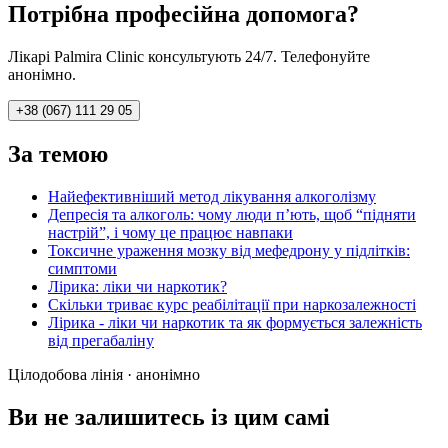
Потрібна професійна допомога?
Лікарі Palmira Clinic консультують 24/7. Телефонуйте
анонімно.
+38 (067) 111 29 05
За темою
Найефективніший метод лікування алкоголізму
Депресія та алкоголь: чому люди п’ють, щоб “підняти
настрій”, і чому це працює навпаки
Токсичне ураження мозку від мефедрону у підлітків:
симптоми
Лірика: ліки чи наркотик?
Скільки триває курс реабілітації при наркозалежності
Лірика - ліки чи наркотик та як формується залежність
від прегабаліну
Цілодобова лінія · анонімно
Ви не залишитесь із цим самі