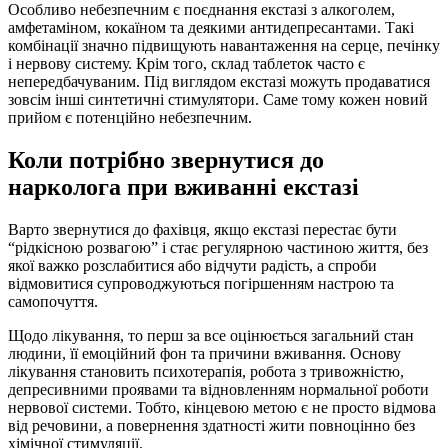
Особливо небезпечним є поєднання екстазі з алкоголем,
амфетаміном, кокаїном та деякими антидепресантами. Такі
комбінації значно підвищують навантаження на серце, печінку
і нервову систему. Крім того, склад таблеток часто є
непередбачуваним. Під виглядом екстазі можуть продаватися
зовсім інші синтетичні стимулятори. Саме тому кожен новий
прийом є потенційно небезпечним.
Коли потрібно звернутися до
нарколога при вживанні екстазі
Варто звернутися до фахівця, якщо екстазі перестає бути
“рідкісною розвагою” і стає регулярною частиною життя, без
якої важко розслабитися або відчути радість, а спроби
відмовитися супроводжуються погіршенням настрою та
самопочуття.
Щодо лікування, то перш за все оцінюється загальний стан
людини, її емоційний фон та причини вживання. Основу
лікування становить психотерапія, робота з тривожністю,
депресивними проявами та відновленням нормальної роботи
нервової системи. Тобто, кінцевою метою є не просто відмова
від речовини, а повернення здатності жити повноцінно без
хімічної стимуляції.