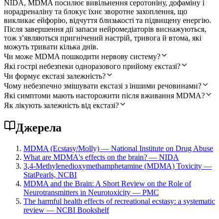
NIDA, MDMA посилює вивільнення серотоніну, дофаміну і
норадреналіну та блокує їхнє зворотне захоплення, що
викликає ейфорію, відчуття близькості та підвищену енергію.
Після завершення дії запаси нейромедіаторів виснажуються,
тож з’являються пригнічений настрій, тривога й втома, які
можуть тривати кілька днів.
Чи може MDMA пошкодити нервову систему?
Які гострі небезпеки одноразового прийому екстазі?
Чи формує екстазі залежність?
Чому небезпечно змішувати екстазі з іншими речовинами?
Які симптоми мають насторожити після вживання MDMA?
Як лікують залежність від екстазі?
Джерела
MDMA (Ecstasy/Molly) — National Institute on Drug Abuse
What are MDMA's effects on the brain? — NIDA
3,4-Methylenedioxymethamphetamine (MDMA) Toxicity —
StatPearls, NCBI
MDMA and the Brain: A Short Review on the Role of
Neurotransmitters in Neurotoxicity — PMC
The harmful health effects of recreational ecstasy: a systematic
review — NCBI Bookshelf