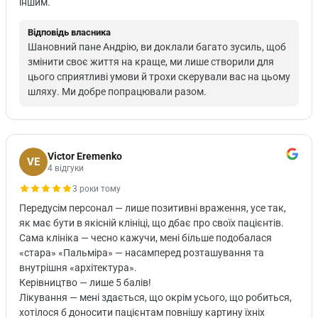
іншим.
Відповідь власника
Шановний пане Андрію, ви доклали багато зусиль, щоб
змінити своє життя на краще, ми лише створили для
цього сприятливі умови й трохи скерували вас на цьому
шляху. Ми добре попрацювали разом.
Victor Eremenko
VE
4 відгуки
3 роки тому
Передусім персонал — лише позитивні враження, усе так,
як має бути в якісній клініці, що дбає про своїх пацієнтів.
Сама клініка — чесно кажучи, мені більше подобалася
«стара» «Пальміра» — насамперед розташування та
внутрішня «архітектура».
Керівництво — лише 5 балів!
Лікування — мені здається, що окрім усього, що робиться,
хотілося б доносити пацієнтам повнішу картину їхніх