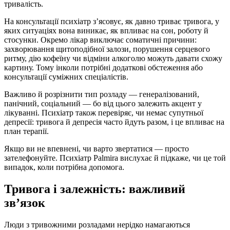
тривалість.
На консультації психіатр з’ясовує, як давно триває тривога, у
яких ситуаціях вона виникає, як впливає на сон, роботу й
стосунки. Окремо лікар виключає соматичні причини:
захворювання щитоподібної залози, порушення серцевого
ритму, дію кофеїну чи відміни алкоголю можуть давати схожу
картину. Тому інколи потрібні додаткові обстеження або
консультації суміжних спеціалістів.
Важливо й розрізнити тип розладу — генералізований,
панічний, соціальний — бо від цього залежить акцент у
лікуванні. Психіатр також перевіряє, чи немає супутньої
депресії: тривога й депресія часто йдуть разом, і це впливає на
план терапії.
Якщо ви не впевнені, чи варто звертатися — просто
зателефонуйте. Психіатр Palmira вислухає й підкаже, чи це той
випадок, коли потрібна допомога.
Тривога і залежність: важливий
зв’язок
Люди з тривожними розладами нерідко намагаються