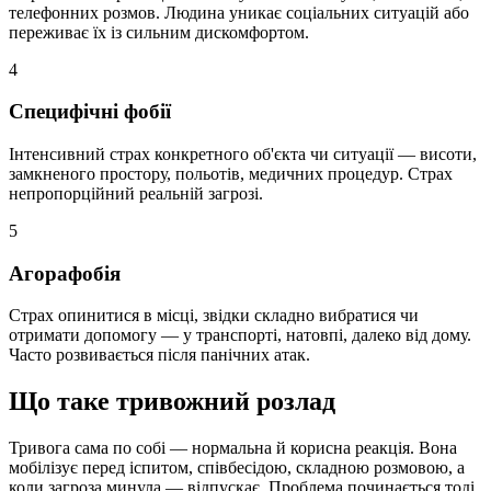
телефонних розмов. Людина уникає соціальних ситуацій або
переживає їх із сильним дискомфортом.
4
Специфічні фобії
Інтенсивний страх конкретного об'єкта чи ситуації — висоти,
замкненого простору, польотів, медичних процедур. Страх
непропорційний реальній загрозі.
5
Агорафобія
Страх опинитися в місці, звідки складно вибратися чи
отримати допомогу — у транспорті, натовпі, далеко від дому.
Часто розвивається після панічних атак.
Що таке тривожний розлад
Тривога сама по собі — нормальна й корисна реакція. Вона
мобілізує перед іспитом, співбесідою, складною розмовою, а
коли загроза минула — відпускає. Проблема починається тоді,