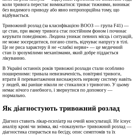
коли тривога перестає вимикатися: триває тижнями, виникає
без видимого приводу або явно непропорційна тому, що
відбувається.
Тривожний розлад (за класифікацією ВООЗ — група F41) —
це стан, при якому тривога стає постійним фоном і починає
керувати поведінкою. Людина уникає певних місць і ситуацій,
не може зосередитися, погано спить, відчуває напругу в тілі.
Це не риса характеру й не «слабкі нерви» — це медичний
стан із зрозумілими механізмами, який добре піддається
лікуванню.
В Україні останніх років тривожні розлади стали особливо
поширеними: тривала невизначеність, повітряні тривоги,
втрати й перевантаження виснажують нервову систему навіть
у людей, які раніше ніколи не стикалися з тривогою. У цьому
немає нічого ганебного, і звернутися по допомогу —
нормально.
Як діагностують тривожний розлад
Діагноз ставить лікар-психіатр на очній консультації. Не існує
аналізу крові чи знімка, які «показують» тривожний розлад —
діагностика спирається на бесіду, опис симптомів та їх