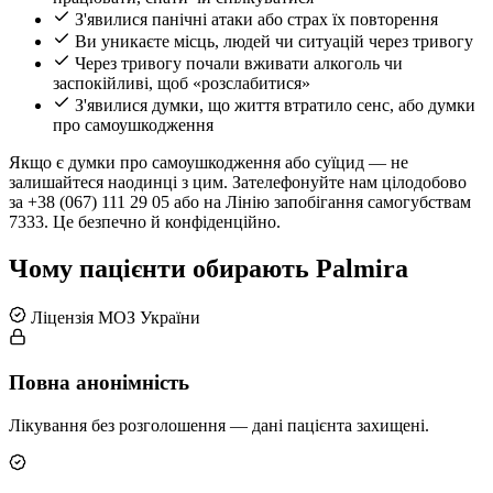
З'явилися панічні атаки або страх їх повторення
Ви уникаєте місць, людей чи ситуацій через тривогу
Через тривогу почали вживати алкоголь чи
заспокійливі, щоб «розслабитися»
З'явилися думки, що життя втратило сенс, або думки
про самоушкодження
Якщо є думки про самоушкодження або суїцид — не
залишайтеся наодинці з цим. Зателефонуйте нам цілодобово
за +38 (067) 111 29 05 або на Лінію запобігання самогубствам
7333. Це безпечно й конфіденційно.
Чому пацієнти обирають Palmira
Ліцензія МОЗ України
Повна анонімність
Лікування без розголошення — дані пацієнта захищені.