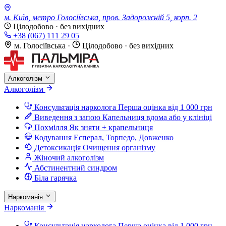
м. Київ, метро Голосіївська, пров. Задорожній 5, корп. 2
Цілодобово · без вихідних
+38 (067) 111 29 05
м. Голосіївська
·
Цілодобово · без вихідних
Алкоголізм
Алкоголізм
Консультація нарколога
Перша оцінка від 1 000 грн
Виведення з запою
Капельниця вдома або у клініці
Похмілля
Як зняти + крапельниця
Кодування
Есперал, Торпедо, Довженко
Детоксикація
Очищення організму
Жіночий алкоголізм
Абстинентний синдром
Біла гарячка
Наркоманія
Наркоманія
Консультація нарколога
Перша оцінка від 1 000 грн