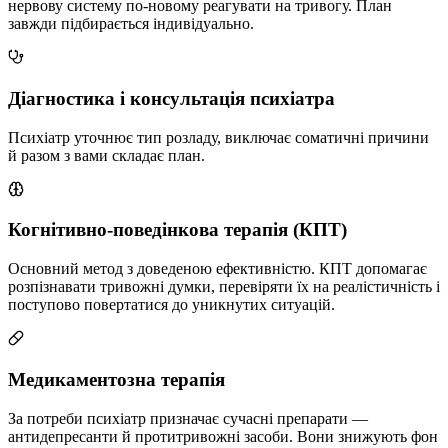
нервову систему по-новому реагувати на тривогу. План
завжди підбирається індивідуально.
Діагностика і консультація психіатра
Психіатр уточнює тип розладу, виключає соматичні причини
й разом з вами складає план.
Когнітивно-поведінкова терапія (КПТ)
Основний метод з доведеною ефективністю. КПТ допомагає
розпізнавати тривожні думки, перевіряти їх на реалістичність і
поступово повертатися до уникнутих ситуацій.
Медикаментозна терапія
За потреби психіатр призначає сучасні препарати —
антидепресанти й протитривожні засоби. Вони знижують фон