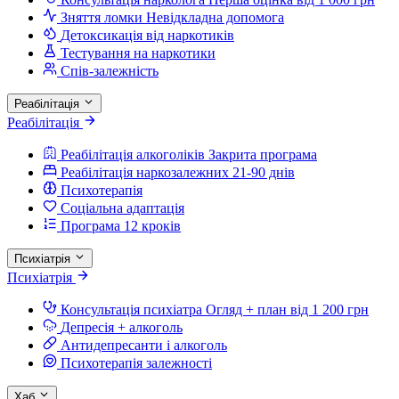
Зняття ломки
Невідкладна допомога
Детоксикація від наркотиків
Тестування на наркотики
Спів-залежність
Реабілітація
Реабілітація
Реабілітація алкоголіків
Закрита програма
Реабілітація наркозалежних
21-90 днів
Психотерапія
Соціальна адаптація
Програма 12 кроків
Психіатрія
Психіатрія
Консультація психіатра
Огляд + план від 1 200 грн
Депресія + алкоголь
Антидепресанти і алкоголь
Психотерапія залежності
Хаб