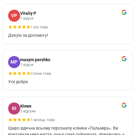
Vitaliy P
VP
1 відгук
1 рік тому
Дякую за допомогу!
maxym pershko
MP
1 відгук
2 роки тому
Усе добре.
Юлия
Ю
3 відгуки
1 місяць тому
Щиро вдячна всьому персоналу клініки «Пальміра». Ви
врятували мені життя, яке я сама руйнувала, зірвавшись у