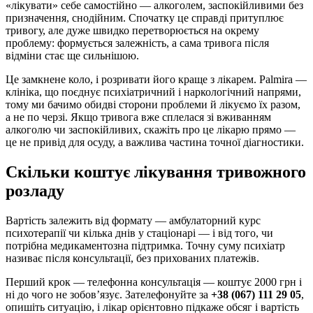
«лікувати» себе самостійно — алкоголем, заспокійливими без
призначення, снодійним. Спочатку це справді притуплює
тривогу, але дуже швидко перетворюється на окрему
проблему: формується залежність, а сама тривога після
відміни стає ще сильнішою.
Це замкнене коло, і розривати його краще з лікарем. Palmira —
клініка, що поєднує психіатричний і наркологічний напрями,
тому ми бачимо обидві сторони проблеми й лікуємо їх разом,
а не по черзі. Якщо тривога вже сплелася зі вживанням
алкоголю чи заспокійливих, скажіть про це лікарю прямо —
це не привід для осуду, а важлива частина точної діагностики.
Скільки коштує лікування тривожного
розладу
Вартість залежить від формату — амбулаторний курс
психотерапії чи кілька днів у стаціонарі — і від того, чи
потрібна медикаментозна підтримка. Точну суму психіатр
називає після консультації, без прихованих платежів.
Перший крок — телефонна консультація — коштує 2000 грн і
ні до чого не зобов’язує. Зателефонуйте за
+38 (067) 111 29 05
,
опишіть ситуацію, і лікар орієнтовно підкаже обсяг і вартість