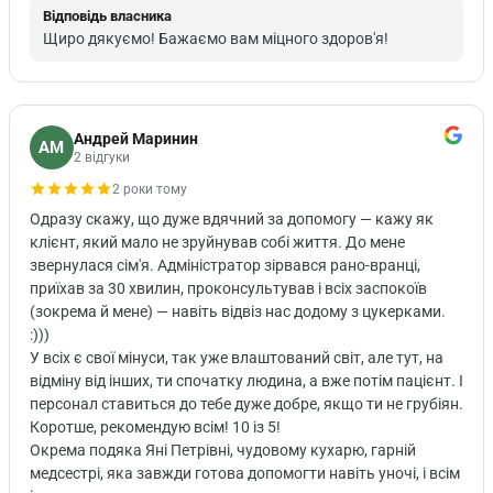
Відповідь власника
Щиро дякуємо! Бажаємо вам міцного здоров'я!
Андрей Маринин
АМ
2 відгуки
2 роки тому
Одразу скажу, що дуже вдячний за допомогу — кажу як
клієнт, який мало не зруйнував собі життя. До мене
звернулася сім'я. Адміністратор зірвався рано-вранці,
приїхав за 30 хвилин, проконсультував і всіх заспокоїв
(зокрема й мене) — навіть відвіз нас додому з цукерками.
:)))
У всіх є свої мінуси, так уже влаштований світ, але тут, на
відміну від інших, ти спочатку людина, а вже потім пацієнт. І
персонал ставиться до тебе дуже добре, якщо ти не грубіян.
Коротше, рекомендую всім! 10 із 5!
Окрема подяка Яні Петрівні, чудовому кухарю, гарній
медсестрі, яка завжди готова допомогти навіть уночі, і всім