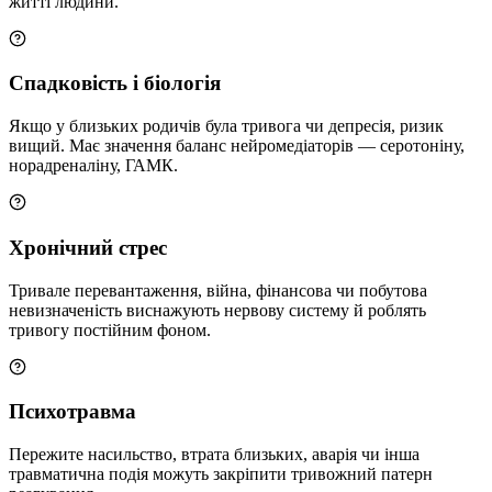
житті людини.
Спадковість і біологія
Якщо у близьких родичів була тривога чи депресія, ризик
вищий. Має значення баланс нейромедіаторів — серотоніну,
норадреналіну, ГАМК.
Хронічний стрес
Тривале перевантаження, війна, фінансова чи побутова
невизначеність виснажують нервову систему й роблять
тривогу постійним фоном.
Психотравма
Пережите насильство, втрата близьких, аварія чи інша
травматична подія можуть закріпити тривожний патерн