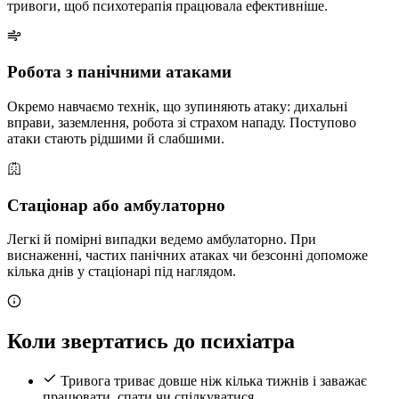
тривоги, щоб психотерапія працювала ефективніше.
Робота з панічними атаками
Окремо навчаємо технік, що зупиняють атаку: дихальні
вправи, заземлення, робота зі страхом нападу. Поступово
атаки стають рідшими й слабшими.
Стаціонар або амбулаторно
Легкі й помірні випадки ведемо амбулаторно. При
виснаженні, частих панічних атаках чи безсонні допоможе
кілька днів у стаціонарі під наглядом.
Коли звертатись до психіатра
Тривога триває довше ніж кілька тижнів і заважає
працювати, спати чи спілкуватися