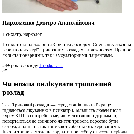
Пархоменко Дмитро Анатолійович
Психіатр, нарколог
Психіатр та нарколог з 23-річним досвідом. Спеціалізується на
геронтопсихіатрії, тривожних розладах і залежностях. Працює
як зі стаціонарними, так і амбулаторними пацієнтами.
23+ років досвіду
Профіль →
Чи можна вилікувати тривожний
розлад
Так. Тривожні розлади — серед станів, що найкраще
піддаються лікуванню в психіатрії. Більшість людей після
курсу КПТ, за потреби з медикаментозною підтримкою,
повертаються до звичного життя: тривога перестає бути
фоном, а панічні атаки зникають або стають керованими.
Інколи тривога може нагадувати про себе у стресові періоди