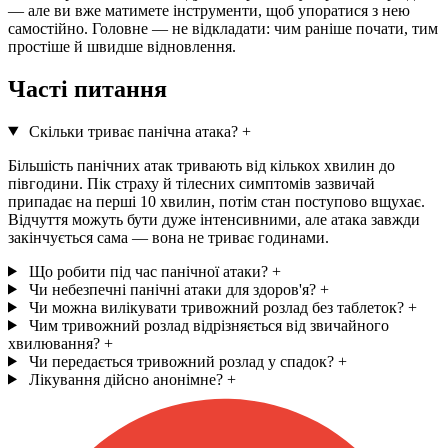
— але ви вже матимете інструменти, щоб упоратися з нею
самостійно. Головне — не відкладати: чим раніше почати, тим
простіше й швидше відновлення.
Часті питання
Скільки триває панічна атака?
+
Більшість панічних атак тривають від кількох хвилин до
півгодини. Пік страху й тілесних симптомів зазвичай
припадає на перші 10 хвилин, потім стан поступово вщухає.
Відчуття можуть бути дуже інтенсивними, але атака завжди
закінчується сама — вона не триває годинами.
Що робити під час панічної атаки?
+
Чи небезпечні панічні атаки для здоров'я?
+
Чи можна вилікувати тривожний розлад без таблеток?
+
Чим тривожний розлад відрізняється від звичайного
хвилювання?
+
Чи передається тривожний розлад у спадок?
+
Лікування дійсно анонімне?
+