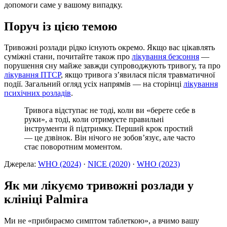
допомоги саме у вашому випадку.
Поруч із цією темою
Тривожні розлади рідко існують окремо. Якщо вас цікавлять
суміжні стани, почитайте також про
лікування безсоння
—
порушення сну майже завжди супроводжують тривогу, та про
лікування ПТСР
, якщо тривога з’явилася після травматичної
події. Загальний огляд усіх напрямів — на сторінці
лікування
психічних розладів
.
Тривога відступає не тоді, коли ви «берете себе в
руки», а тоді, коли отримуєте правильні
інструменти й підтримку. Перший крок простий
— це дзвінок. Він нічого не зобов’язує, але часто
стає поворотним моментом.
Джерела:
WHO (2024)
·
NICE (2020)
·
WHO (2023)
Як ми лікуємо тривожні розлади у
клініці Palmira
Ми не «прибираємо симптом таблеткою», а вчимо вашу