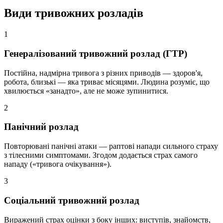
Види тривожних розладів
1
Генералізований тривожний розлад (ГТР)
Постійна, надмірна тривога з різних приводів — здоров'я,
робота, близькі — яка триває місяцями. Людина розуміє, що
хвилюється «занадто», але не може зупинитися.
2
Панічний розлад
Повторювані панічні атаки — раптові напади сильного страху
з тілесними симптомами. Згодом додається страх самого
нападу («тривога очікування»).
3
Соціальний тривожний розлад
Виражений страх оцінки з боку інших: виступів, знайомств,