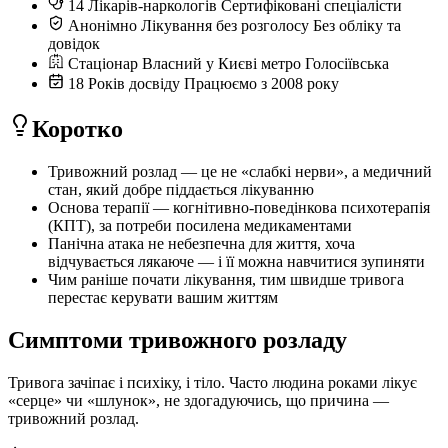
14
Лікарів-наркологів
Сертифіковані спеціалісти
Анонімно
Лікування без розголосу
Без обліку та
довідок
Стаціонар
Власний у Києві
метро Голосіївська
18
Років досвіду
Працюємо з 2008 року
Коротко
Тривожний розлад — це не «слабкі нерви», а медичний
стан, який добре піддається лікуванню
Основа терапії — когнітивно-поведінкова психотерапія
(КПТ), за потреби посилена медикаментами
Панічна атака не небезпечна для життя, хоча
відчувається лякаюче — і її можна навчитися зупиняти
Чим раніше почати лікування, тим швидше тривога
перестає керувати вашим життям
Симптоми тривожного розладу
Тривога зачіпає і психіку, і тіло. Часто людина роками лікує
«серце» чи «шлунок», не здогадуючись, що причина —
тривожний розлад.