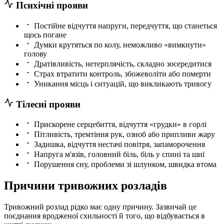
Психічні прояви
Постійне відчуття напруги, передчуття, що станеться
щось погане
Думки крутяться по колу, неможливо «вимкнути»
голову
Дратівливість, нетерплячість, складно зосередитися
Страх втратити контроль, збожеволіти або померти
Уникання місць і ситуацій, що викликають тривогу
Тілесні прояви
Прискорене серцебиття, відчуття «грудки» в горлі
Пітливість, тремтіння рук, озноб або припливи жару
Задишка, відчуття нестачі повітря, запаморочення
Напруга м'язів, головний біль, біль у спині та шиї
Порушення сну, проблеми зі шлунком, швидка втома
Причини тривожних розладів
Тривожний розлад рідко має одну причину. Зазвичай це
поєднання вродженої схильності й того, що відбувається в