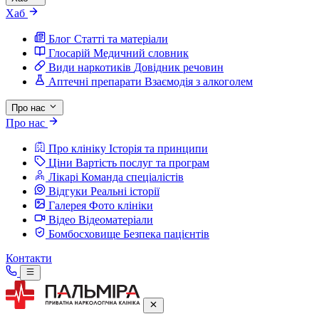
Хаб
Блог
Статті та матеріали
Глосарій
Медичний словник
Види наркотиків
Довідник речовин
Аптечні препарати
Взаємодія з алкоголем
Про нас
Про нас
Про клініку
Історія та принципи
Ціни
Вартість послуг та програм
Лікарі
Команда спеціалістів
Відгуки
Реальні історії
Галерея
Фото клініки
Відео
Відеоматеріали
Бомбосховище
Безпека пацієнтів
Контакти