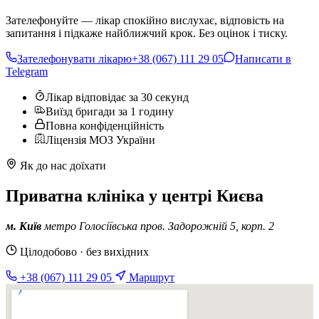
Зателефонуйте — лікар спокійно вислухає, відповість на
запитання і підкаже найближчий крок. Без оцінок і тиску.
Зателефонувати лікарю
+38 (067) 111 29 05
Написати в
Telegram
Лікар відповідає за 30 секунд
Виїзд бригади за 1 годину
Повна конфіденційність
Ліцензія МОЗ України
Як до нас доїхати
Приватна клініка у центрі Києва
м. Київ
метро Голосіївська
пров. Задорожній 5, корп. 2
Цілодобово · без вихідних
+38 (067) 111 29 05
Маршрут