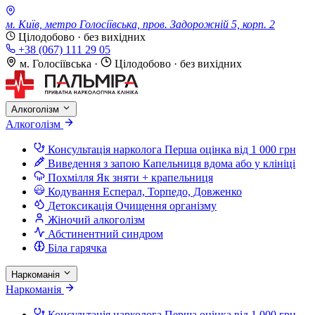
м. Київ, метро Голосіївська, пров. Задорожній 5, корп. 2
Цілодобово · без вихідних
+38 (067) 111 29 05
м. Голосіївська
·
Цілодобово · без вихідних
Алкоголізм
Алкоголізм
Консультація нарколога
Перша оцінка від 1 000 грн
Виведення з запою
Капельниця вдома або у клініці
Похмілля
Як зняти + крапельниця
Кодування
Есперал, Торпедо, Довженко
Детоксикація
Очищення організму
Жіночий алкоголізм
Абстинентний синдром
Біла гарячка
Наркоманія
Наркоманія
Консультація нарколога
Перша оцінка від 1 000 грн