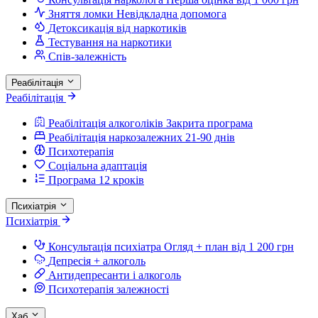
Зняття ломки
Невідкладна допомога
Детоксикація від наркотиків
Тестування на наркотики
Спів-залежність
Реабілітація
Реабілітація
Реабілітація алкоголіків
Закрита програма
Реабілітація наркозалежних
21-90 днів
Психотерапія
Соціальна адаптація
Програма 12 кроків
Психіатрія
Психіатрія
Консультація психіатра
Огляд + план від 1 200 грн
Депресія + алкоголь
Антидепресанти і алкоголь
Психотерапія залежності
Хаб