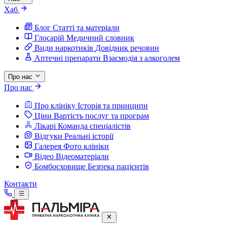
Хаб
Блог
Статті та матеріали
Глосарій
Медичний словник
Види наркотиків
Довідник речовин
Аптечні препарати
Взаємодія з алкоголем
Про нас
Про нас
Про клініку
Історія та принципи
Ціни
Вартість послуг та програм
Лікарі
Команда спеціалістів
Відгуки
Реальні історії
Галерея
Фото клініки
Відео
Відеоматеріали
Бомбосховище
Безпека пацієнтів
Контакти