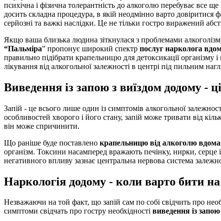
психічна і фізична толерантність до алкоголю перебуває все ще
досить складна процедура, в якій неодмінно варто довіритися 
серйозні та важкі наслідки. Це не тільки гостро виражений абс
Якщо ваша близька людина зіткнулася з проблемами алкоголізм
“Пальміра
” пропонує широкий спектр
послуг нарколога вдом
правильно підібрати крапельницю для детоксикації організму 
лікування від алкогольної залежності в центрі під пильним нагля
Виведення із запою з виїздом додому - ц
Запій - це всього лише один із симптомів алкогольної залежнос
особливостей хворого і його стану, запій може тривати від кільк
він може спричинити.
Що раніше буде поставлено
крапельницю від алкоголю вдома
організм. Токсини насамперед вражають печінку, нирки, серце і
негативного впливу зазнає центральна нервова система залежн
Наркологія додому
- коли варто бити на
Незважаючи на той факт, що запій сам по собі свідчить про нео
симптоми свідчать про гостру необхідності
виведення із запо