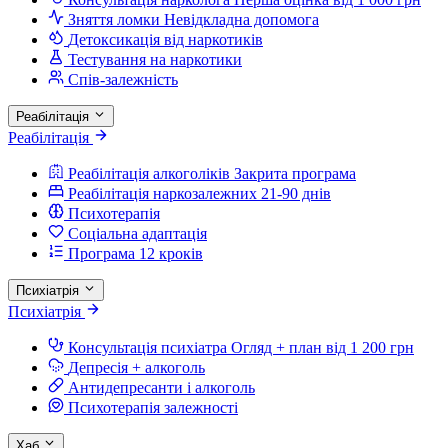
Зняття ломки
Невідкладна допомога
Детоксикація від наркотиків
Тестування на наркотики
Спів-залежність
Реабілітація
Реабілітація
Реабілітація алкоголіків
Закрита програма
Реабілітація наркозалежних
21-90 днів
Психотерапія
Соціальна адаптація
Програма 12 кроків
Психіатрія
Психіатрія
Консультація психіатра
Огляд + план від 1 200 грн
Депресія + алкоголь
Антидепресанти і алкоголь
Психотерапія залежності
Хаб