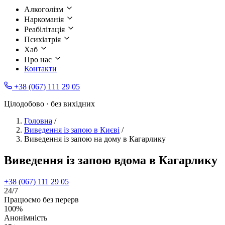
Алкоголізм
Наркоманія
Реабілітація
Психіатрія
Хаб
Про нас
Контакти
+38 (067) 111 29 05
Цілодобово · без вихідних
Головна
/
Виведення із запою в Києві
/
Виведення із запою на дому в Кагарлику
Виведення із запою вдома в Кагарлику
+38 (067) 111 29 05
24/7
Працюємо без перерв
100%
Анонімність