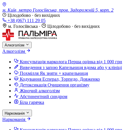
м. Київ, метро Голосіївська, пров. Задорожній 5, корп. 2
Цілодобово · без вихідних
+38 (067) 111 29 05
м. Голосіївська
·
Цілодобово · без вихідних
Алкоголізм
Алкоголізм
Консультація нарколога
Перша оцінка від 1 000 грн
Виведення з запою
Капельниця вдома або у клініці
Похмілля
Як зняти + крапельниця
Кодування
Есперал, Торпедо, Довженко
Детоксикація
Очищення організму
Жіночий алкоголізм
Абстинентний синдром
Біла гарячка
Наркоманія
Наркоманія
Консультація нарколога
Перша оцінка від 1 000 грн