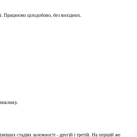
зі. Працюємо цілодобово, без вихідних.
 виклику.
ніших стадіях залежності - другій і третій. На першій же