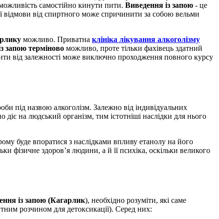
є можливість самостійно кинути пити.
Виведення із запою
- це
ї відмови від спиртного може спричинити за собою вельми
арлику
можливо. Приватна
клініка лікування алкоголізму
із запою терміново
можливо, проте тільки фахівець здатний
вити від залежності може виключно проходження повного курсу
роби під назвою алкоголізм. Залежно від індивідуальних
но діє на людський організм, тим істотніші наслідки для нього
рому буде впоратися з наслідками впливу етанолу на його
ки фізичне здоров’я людини, а й її психіка, оскільки великого
ення із запою (Кагарлик
), необхідно розуміти, які саме
ним розчином для детоксикації). Серед них: