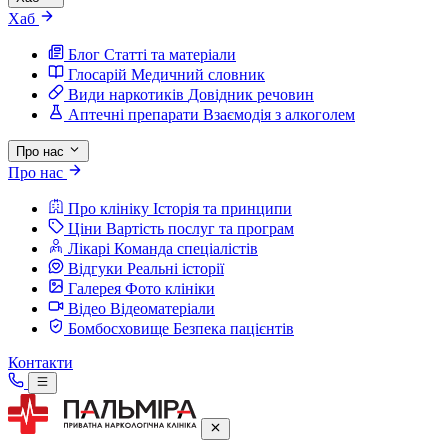
Хаб
Блог
Статті та матеріали
Глосарій
Медичний словник
Види наркотиків
Довідник речовин
Аптечні препарати
Взаємодія з алкоголем
Про нас
Про нас
Про клініку
Історія та принципи
Ціни
Вартість послуг та програм
Лікарі
Команда спеціалістів
Відгуки
Реальні історії
Галерея
Фото клініки
Відео
Відеоматеріали
Бомбосховище
Безпека пацієнтів
Контакти