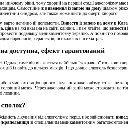
 на нижчому рівні, тому хворий на першій стадії алкоголізму ма
фахівцям. Самостійне ж
виведення із запою на дому
шляхом різко
тинентний синдром, але також може дійти до смерті хворого.
у, варто негайно їй допомогти.
Вивести із запою на дому в Каг
а, ціна
на які вказана на сайті клініки. І пам’ятайте, що
вивести 
і провести подальшу медикаментозну терапію. А повністю позба
дом наркологів, терапевтів, психологів і психіатрів.
іна
доступна, ефект гарантований
ті. Однак, саме він вважається найбільш “яскравою” ознакою хво
ох діб і навіть до кількох місяців. І що довше алкоголь безперерв
або в умовах стаціонарного лікування алкоголізму, то легше хво
 головний мозок. Через алкогольний запій може страждати не тіль
ої людини.
 сполох?
бхідність лікування від алкоголізму, перш, ніж здійснювати
вивед
ю (крапельниця
зі спеціальним медикаментозним багатокомпонент