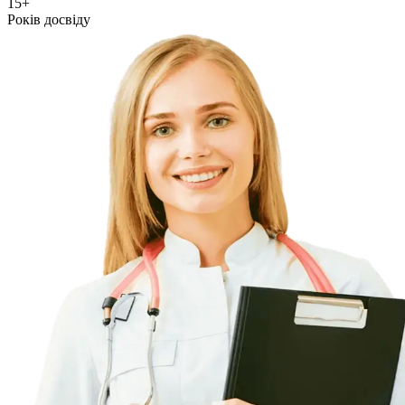
15+
Років досвіду