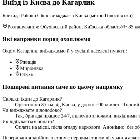
Виїзд із Києва до Кагарлик
Бригада Palmira Clinic виїжджає з Києва (метро Голосіївська) 
Розташування: Обухівський район, Київська область
~85 км
Які напрямки поряд охоплюємо
Окрім Кагарлик, виїжджаємо й у сусідні населені пункти:
Ржищів
Миронівка
Обухів
Поширені питання саме по цьому напрямку
Скільки їхати до Кагарлик?
Орієнтовно 85 км від Києва, у дорозі ~90 хвилин. Точний 
Чи виїжджаєте цілодобово?
Так, бригада працює 24/7, включно з ночами, вихідними та
Як відбувається оплата?
Оплата на місці, після огляду нарколога. Анонімно, без об
Переривання запійного стану є першим етапом лікування алкогол