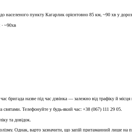
— до населеного пункту Кагарлик орієнтовно 85 км, ~90 хв у доро
 · ~90хв
час бригада назве під час дзвінка — залежно від трафіку й місця
 святами. Телефонуйте у будь-який час: +38 (067) 111 29 05.
ліку та довідок.
ізму. Однак, варто зазначити, що запій притаманний лише на піз