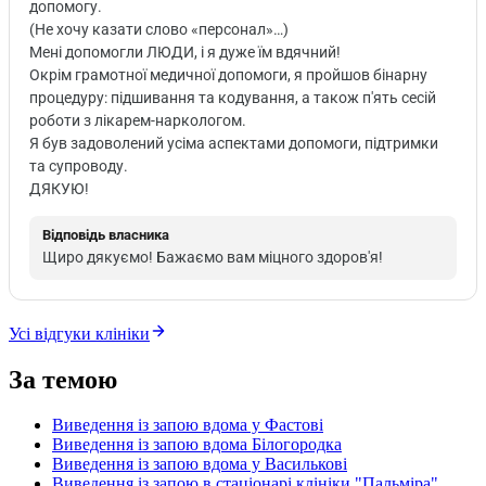
допомогу.
(Не хочу казати слово «персонал»…)
Мені допомогли ЛЮДИ, і я дуже їм вдячний!
Окрім грамотної медичної допомоги, я пройшов бінарну
процедуру: підшивання та кодування, а також п'ять сесій
роботи з лікарем-наркологом.
Я був задоволений усіма аспектами допомоги, підтримки
та супроводу.
ДЯКУЮ!
Відповідь власника
Щиро дякуємо! Бажаємо вам міцного здоров'я!
Усі відгуки клініки
За темою
Виведення із запою вдома у Фастові
Виведення із запою вдома Білогородка
Виведення із запою вдома у Василькові
Виведення із запою в стаціонарі клініки "Пальміра"