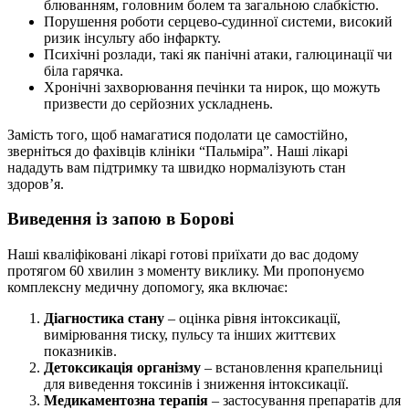
блюванням, головним болем та загальною слабкістю.
Порушення роботи серцево-судинної системи, високий
ризик інсульту або інфаркту.
Психічні розлади, такі як панічні атаки, галюцинації чи
біла гарячка.
Хронічні захворювання печінки та нирок, що можуть
призвести до серйозних ускладнень.
Замість того, щоб намагатися подолати це самостійно,
зверніться до фахівців клініки “Пальміра”. Наші лікарі
нададуть вам підтримку та швидко нормалізують стан
здоров’я.
Виведення із запою в Борові
Наші кваліфіковані лікарі готові приїхати до вас додому
протягом 60 хвилин з моменту виклику. Ми пропонуємо
комплексну медичну допомогу, яка включає:
Діагностика стану
– оцінка рівня інтоксикації,
вимірювання тиску, пульсу та інших життєвих
показників.
Детоксикація організму
– встановлення крапельниці
для виведення токсинів і зниження інтоксикації.
Медикаментозна терапія
– застосування препаратів для