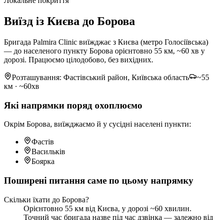
Локальне покриття
Виїзд із Києва до Борова
Бригада Palmira Clinic виїжджає з Києва (метро Голосіївська)
— до населеного пункту Борова орієнтовно 55 км, ~60 хв у
дорозі. Працюємо цілодобово, без вихідних.
Розташування: Фастівський район, Київська область
~55
км · ~60хв
Які напрямки поряд охоплюємо
Окрім Борова, виїжджаємо й у сусідні населені пункти:
Фастів
Васильків
Боярка
Поширені питання саме по цьому напрямку
Скільки їхати до Борова?
Орієнтовно 55 км від Києва, у дорозі ~60 хвилин.
Точний час бригада назве під час дзвінка — залежно від