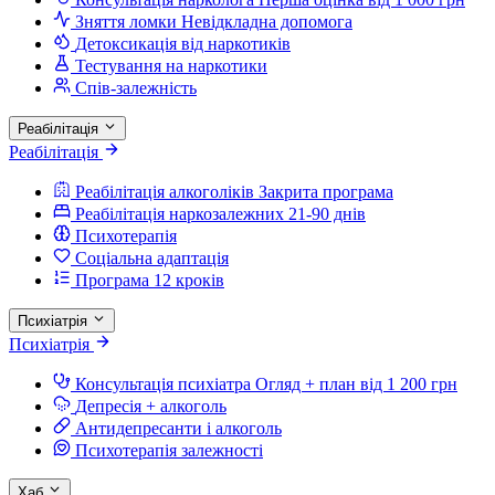
Зняття ломки
Невідкладна допомога
Детоксикація від наркотиків
Тестування на наркотики
Спів-залежність
Реабілітація
Реабілітація
Реабілітація алкоголіків
Закрита програма
Реабілітація наркозалежних
21-90 днів
Психотерапія
Соціальна адаптація
Програма 12 кроків
Психіатрія
Психіатрія
Консультація психіатра
Огляд + план від 1 200 грн
Депресія + алкоголь
Антидепресанти і алкоголь
Психотерапія залежності
Хаб