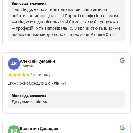
Відповідь власника
Пані Людо, ви помітили найважливіший критерій
роботи наших спеціалістів! Поряд із професіоналізмом
ми цінуємо відповідальність! Саме так ми й працюємо
— професійно та відповідально. З вдячністю та щирими
побажаннями миру, здоров'я й гармонії, Palmira Clinic!
Алексей Куманин
АК
1 відгук
2 роки тому
Дуже рекомендую цю клініку!
Відповідь власника
Дякуємо за відгук!
Валентин Давидюк
ВД