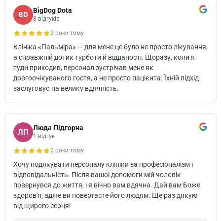
BigDog Dota
BD
8 відгуків
2 роки тому
Клініка «Пальміра» — для мене це було не просто лікування,
а справжній дотик турботи й відданості. Щоразу, коли я
туди приходив, персонал зустрічав мене як
довгоочікуваного гостя, а не просто пацієнта. Їхній підхід
заслуговує на велику вдячність.
Люда Підгорна
ЛП
1 відгук
2 роки тому
Хочу подякувати персоналу клініки за професіоналізм і
відповідальність. Після вашої допомоги мій чоловік
повернувся до життя, і я вічно вам вдячна. Дай вам Боже
здоров'я, адже ви повертаєте його людям. Ще раз дякую
від щирого серця!