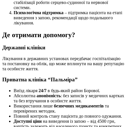
стабілізації роботи серцево-судинної та нервової
системи.
Психологічна підтримка
– підтримка пацієнта на етапі
виведення з запою, рекомендації щодо подальшого
лікування.
Де отримати допомогу?
Державні клініки
Лікування в державних установах передбачає госпіталізацію
та постановку на облік, що може вплинути на вашу репутацію
та особисте життя.
Приватна клініка “Пальміра”
Виїзд лікаря
24/7
в будь-який район Борової.
Абсолютна
анонімність
: без записів у медичних картках
та без втручання в особисте життя.
Використання лише
безпечних медикаментів
та
перевірених методик.
Повний контроль стану пацієнта до повного одужання.
Доступні ціни
на виведення із запою – від 4500 грн,
вартість залежить від населеного пункту та конкретних