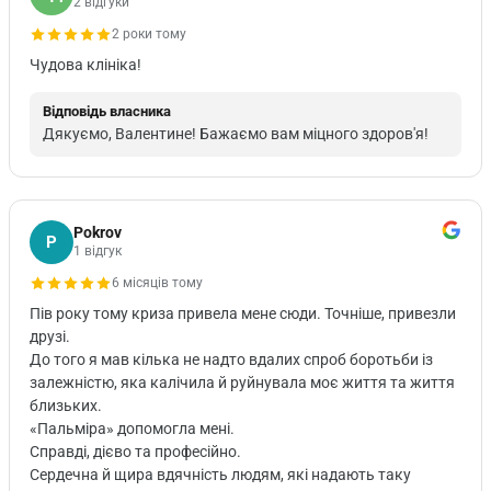
2 відгуки
2 роки тому
Чудова клініка!
Відповідь власника
Дякуємо, Валентине! Бажаємо вам міцного здоров'я!
Pokrov
P
1 відгук
6 місяців тому
Пів року тому криза привела мене сюди. Точніше, привезли
друзі.
До того я мав кілька не надто вдалих спроб боротьби із
залежністю, яка калічила й руйнувала моє життя та життя
близьких.
«Пальміра» допомогла мені.
Справді, дієво та професійно.
Сердечна й щира вдячність людям, які надають таку