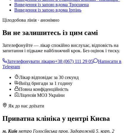
Виведення із запою вдома Троєщена
Виведення із запою вдома Ірпінь
Цілодобова лінія · анонімно
Ви не залишитесь із цим самі
Зателефонуйте — лікар спокійно вислухає, відповість на
запитання і підкаже найближчий крок. Без оцінок і тиску.
Зателефонувати лікарю
+38 (067) 111 29 05
Написати в
Telegram
Лікар відповідає за 30 секунд
Виїзд бригади за 1 годину
Повна конфіденційність
Ліцензія МОЗ України
Як до нас доїхати
Приватна клініка у центрі Києва
м. Київ
метро Голосіївська
пров. Задорожній 5, корп. 2