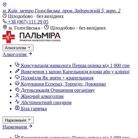
м. Київ, метро Голосіївська, пров. Задорожній 5, корп. 2
Цілодобово · без вихідних
+38 (067) 111 29 05
м. Голосіївська
·
Цілодобово · без вихідних
Алкоголізм
Алкоголізм
Консультація нарколога
Перша оцінка від 1 000 грн
Виведення з запою
Капельниця вдома або у клініці
Похмілля
Як зняти + крапельниця
Кодування
Есперал, Торпедо, Довженко
Детоксикація
Очищення організму
Жіночий алкоголізм
Абстинентний синдром
Біла гарячка
Наркоманія
Наркоманія
Консультація нарколога
Перша оцінка від 1 000 грн