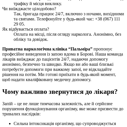
трафіку й місця виклику.
Чи виїжджаєте цілодобово?
Так, бригада працює 24/7, включно з ночами, вихідними
та святами. Телефонуйте у будь-який час: +38 (067) 111
29 05.
Як відбувається оплата?
Оплата на місці, після огляду нарколога. Анонімно, без
обліку та довідок.
Приватна наркологічна клініка “Пальміра”
пропонує
професійне виведення із запою вдома в Борові. Наша команда
лікарів виїжджає до пацієнтів 24/7, надаючи допомогу
анонімно, безпечно та швидко. Якщо ви або ваші близькі
потребуєте допомоги при важкому запої, не відкладайте
рішення на потім. Ми готові приїхати в будь-який момент,
щоб надати кваліфіковану медичну допомогу.
Чому важливо звернутися до лікаря?
Запій – це не лише тимчасова залежність, але й серйозне
порушення функціонування організму, яке може призвести до
тривалих наслідків:
Сильна інтоксикація організму, що супроводжується