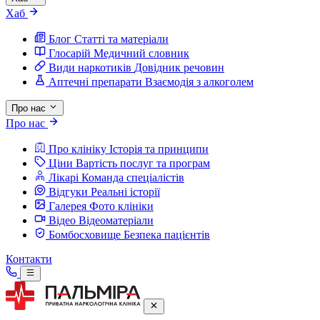
Хаб
Блог
Статті та матеріали
Глосарій
Медичний словник
Види наркотиків
Довідник речовин
Аптечні препарати
Взаємодія з алкоголем
Про нас
Про нас
Про клініку
Історія та принципи
Ціни
Вартість послуг та програм
Лікарі
Команда спеціалістів
Відгуки
Реальні історії
Галерея
Фото клініки
Відео
Відеоматеріали
Бомбосховище
Безпека пацієнтів
Контакти