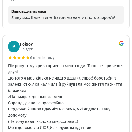
Відповідь власника
Дякуємо, Валентине! Бажаємо вам міцного здоров'я!
Pokrov
P
1 відгук
6 місяців тому
Пів року тому криза привела мене сюди. Точніше, привезли
друзі.
До того я мав кілька не надто вдалих спроб боротьби із
залежністю, яка калічила й руйнувала моє життя та життя
близьких.
«Пальміра» допомогла мені.
Справді, дієво та професійно.
Сердечна й щира вдячність людям, які надають таку
допомогу.
(Не хочу казати слово «персонал»…)
Мені допомогли ЛЮДИ, і я дуже їм вдячний!