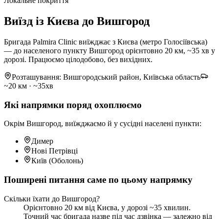
Локальне покриття
Виїзд із Києва до Вишгород
Бригада Palmira Clinic виїжджає з Києва (метро Голосіївська)
— до населеного пункту Вишгород орієнтовно 20 км, ~35 хв у
дорозі. Працюємо цілодобово, без вихідних.
Розташування: Вишгородський район, Київська область
~20 км · ~35хв
Які напрямки поряд охоплюємо
Окрім Вишгород, виїжджаємо й у сусідні населені пункти:
Димер
Нові Петрівці
Київ (Оболонь)
Поширені питання саме по цьому напрямку
Скільки їхати до Вишгород?
Орієнтовно 20 км від Києва, у дорозі ~35 хвилин.
Точний час бригада назве під час дзвінка — залежно від