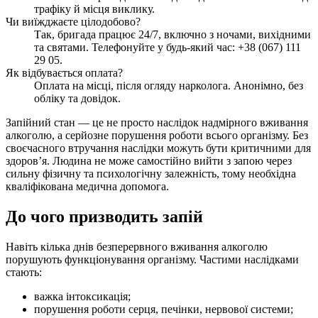
трафіку й місця виклику.
Чи виїжджаєте цілодобово?
Так, бригада працює 24/7, включно з ночами, вихідними
та святами. Телефонуйте у будь-який час: +38 (067) 111
29 05.
Як відбувається оплата?
Оплата на місці, після огляду нарколога. Анонімно, без
обліку та довідок.
Запійний стан — це не просто наслідок надмірного вживання
алкоголю, а серйозне порушення роботи всього організму. Без
своєчасного втручання наслідки можуть бути критичними для
здоров’я. Людина не може самостійно вийти з запою через
сильну фізичну та психологічну залежність, тому необхідна
кваліфікована медична допомога.
До чого призводить запій
Навіть кілька днів безперервного вживання алкоголю
порушують функціонування організму. Частими наслідками
стають:
важка інтоксикація;
порушення роботи серця, печінки, нервової системи;