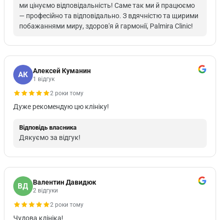
ми цінуємо відповідальність! Саме так ми й працюємо
— професійно та відповідально. З вдячністю та щирими
побажаннями миру, здоров'я й гармонії, Palmira Clinic!
Алексей Куманин
АК
1 відгук
2 роки тому
Дуже рекомендую цю клініку!
Відповідь власника
Дякуємо за відгук!
Валентин Давидюк
ВД
2 відгуки
2 роки тому
Чудова клініка!