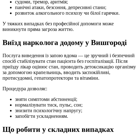
судоми, тремор, аритмія;
панічні атаки, безсоння, депресивні стани;
розвиток алкогольного психозу чи білої гарячки.
У тяжких випадках без професійної допомоги може
виникнути пряма загроза життю.
Виїзд нарколога додому у Вишгороді
Послуга виведення із запою вдома — це зручний і безпечний
спосіб стабілізувати стан пацієнта без госпіталізації. Після
приїзду лікар оцінює стан, проводить детоксикацію організму
за допомогою крапельниць, вводить заспокійливі,
протисудомні, гепатопротектори та вітаміни.
Процедура дозволяє:
зняти симптоми абстиненції;
нормалізувати тиск, пульс, сон;
знизити психологічну напругу;
запобігти ускладненням.
Що робити у складних випадках