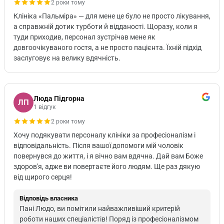
2 роки тому
Клініка «Пальміра» — для мене це було не просто лікування,
а справжній дотик турботи й відданості. Щоразу, коли я
туди приходив, персонал зустрічав мене як
довгоочікуваного гостя, а не просто пацієнта. Їхній підхід
заслуговує на велику вдячність.
Люда Підгорна
ЛП
1 відгук
2 роки тому
Хочу подякувати персоналу клініки за професіоналізм і
відповідальність. Після вашої допомоги мій чоловік
повернувся до життя, і я вічно вам вдячна. Дай вам Боже
здоров'я, адже ви повертаєте його людям. Ще раз дякую
від щирого серця!
Відповідь власника
Пані Людо, ви помітили найважливіший критерій
роботи наших спеціалістів! Поряд із професіоналізмом