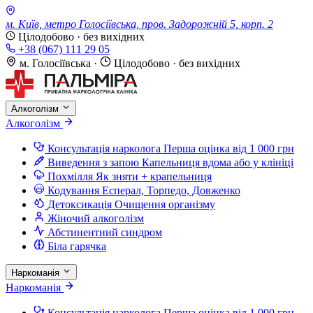
м. Київ, метро Голосіївська, пров. Задорожній 5, корп. 2
Цілодобово · без вихідних
+38 (067) 111 29 05
м. Голосіївська
·
Цілодобово · без вихідних
Алкоголізм
Алкоголізм
Консультація нарколога
Перша оцінка від 1 000 грн
Виведення з запою
Капельниця вдома або у клініці
Похмілля
Як зняти + крапельниця
Кодування
Есперал, Торпедо, Довженко
Детоксикація
Очищення організму
Жіночий алкоголізм
Абстинентний синдром
Біла гарячка
Наркоманія
Наркоманія
Консультація нарколога
Перша оцінка від 1 000 грн