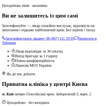
Цілодобова лінія · анонімно
Ви не залишитесь із цим самі
Зателефонуйте — лікар спокійно вислухає, відповість на
запитання і підкаже найближчий крок. Без оцінок і тиску.
Зателефонувати лікарю
+38 (067) 111 29 05
Написати в
Telegram
Лікар відповідає за 30 секунд
Виїзд бригади за 1 годину
Повна конфіденційність
Ліцензія МОЗ України
Як до нас доїхати
Приватна клініка у центрі Києва
м. Київ
метро Голосіївська
пров. Задорожній 5, корп. 2
Цілодобово · без вихідних