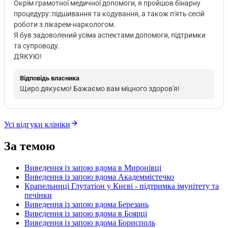
Окрім грамотної медичної допомоги, я пройшов бінарну
процедуру: підшивання та кодування, а також п'ять сесій
роботи з лікарем-наркологом.
Я був задоволений усіма аспектами допомоги, підтримки
та супроводу.
ДЯКУЮ!
Відповідь власника
Щиро дякуємо! Бажаємо вам міцного здоров'я!
Усі відгуки клініки
За темою
Виведення із запою вдома в Миронівці
Виведення із запою вдома Академмістечко
Крапельниці Глутатіон у Києві - підтримка імунітету та
печінки
Виведення із запою вдома Березань
Виведення із запою вдома в Боярці
Виведення із запою вдома Борисполь