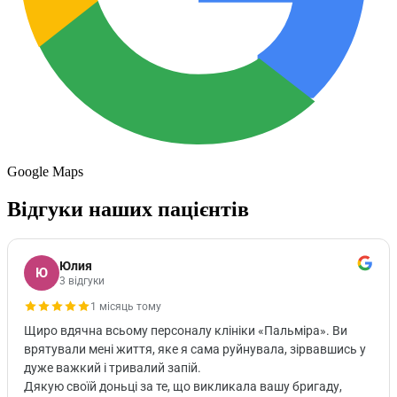
Google Maps
Відгуки наших пацієнтів
Юлия
Ю
3 відгуки
1 місяць тому
Щиро вдячна всьому персоналу клініки «Пальміра». Ви
врятували мені життя, яке я сама руйнувала, зірвавшись у
дуже важкий і тривалий запій.
Дякую своїй доньці за те, що викликала вашу бригаду,