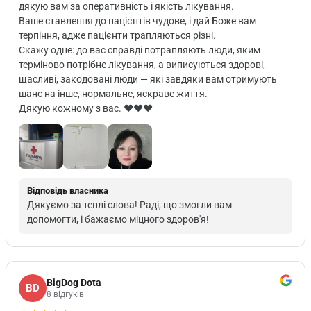
дякую вам за оперативність і якість лікування.
Ваше ставлення до пацієнтів чудове, і дай Боже вам
терпіння, адже пацієнти трапляються різні.
Скажу одне: до вас справді потрапляють люди, яким
терміново потрібне лікування, а виписуються здорові,
щасливі, закодовані люди — які завдяки вам отримують
шанс на інше, нормальне, яскраве життя.
Дякую кожному з вас. ♥️♥️♥️
Відповідь власника
Дякуємо за теплі слова! Раді, що змогли вам
допомогти, і бажаємо міцного здоров'я!
BigDog Dota
BD
8 відгуків