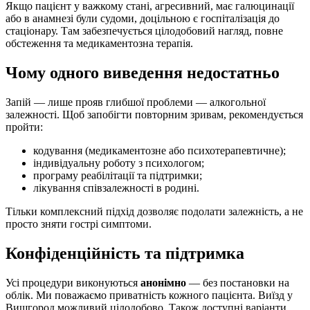
Якщо пацієнт у важкому стані, агресивний, має галюцинації
або в анамнезі були судоми, доцільною є госпіталізація до
стаціонару. Там забезпечується цілодобовий нагляд, повне
обстеження та медикаментозна терапія.
Чому одного виведення недостатньо
Запій — лише прояв глибшої проблеми — алкогольної
залежності. Щоб запобігти повторним зривам, рекомендується
пройти:
кодування (медикаментозне або психотерапевтичне);
індивідуальну роботу з психологом;
програму реабілітації та підтримки;
лікування співзалежності в родині.
Тільки комплексний підхід дозволяє подолати залежність, а не
просто зняти гострі симптоми.
Конфіденційність та підтримка
Усі процедури виконуються
анонімно
— без постановки на
облік. Ми поважаємо приватність кожного пацієнта. Виїзд у
Вишгород можливий цілодобово. Також доступні варіанти