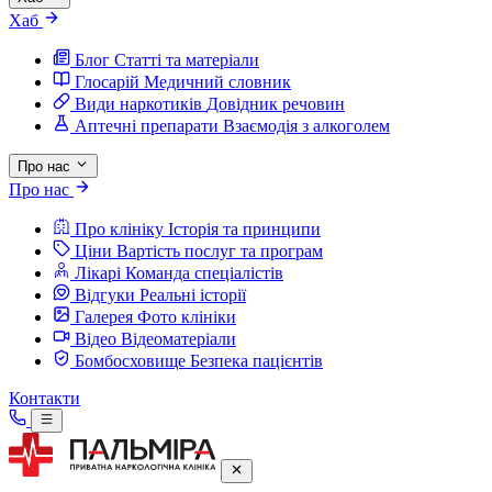
Хаб
Блог
Статті та матеріали
Глосарій
Медичний словник
Види наркотиків
Довідник речовин
Аптечні препарати
Взаємодія з алкоголем
Про нас
Про нас
Про клініку
Історія та принципи
Ціни
Вартість послуг та програм
Лікарі
Команда спеціалістів
Відгуки
Реальні історії
Галерея
Фото клініки
Відео
Відеоматеріали
Бомбосховище
Безпека пацієнтів
Контакти