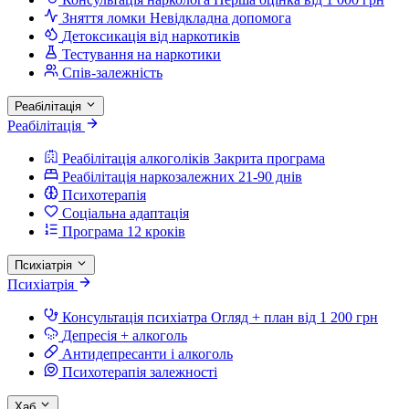
Зняття ломки
Невідкладна допомога
Детоксикація від наркотиків
Тестування на наркотики
Спів-залежність
Реабілітація
Реабілітація
Реабілітація алкоголіків
Закрита програма
Реабілітація наркозалежних
21-90 днів
Психотерапія
Соціальна адаптація
Програма 12 кроків
Психіатрія
Психіатрія
Консультація психіатра
Огляд + план від 1 200 грн
Депресія + алкоголь
Антидепресанти і алкоголь
Психотерапія залежності
Хаб