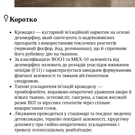
Коротко
Крокодил — кустарний ін'єкційний наркотик на основі
дезоморфіну, який синтезують із кодеїновмісних
препаратів з використанням токсичних реагентів
(червоний фосфор, йод, розчинники), що й спричиняє
його руйнівну дію на тканини.
За класифікацією ВООЗ та МКХ-10 залежність від
дезоморфіну належить до розладів унаслідок вживання
опіоїдів (F11) і характеризується швидким формуванням
фізичної залежності та тяжким абстинентним
синдромом.
Типові ускладнення ін'єкцій крокодилу —
тромбофлебіти, виразково-некротичні ураження шкіри й
м'яких тканин, остеомієліт, гангрена, а також високий
ризик ВІЛ та вірусних гепатитів через спільне
використання голок.
Лікування проводиться у стаціонарі та поєднує медичну
детоксикацію, терапію опіоїдної залежності, хірургічну
допомогу при гнійно-некротичних ускладненнях і
тривалу психосоціальну реабілітацію.