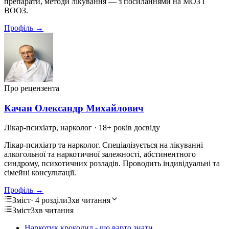
препарати, методи лікування — з посиланнями на МОЗ і
ВООЗ.
Профіль →
Про рецензента
Качан Олександр Михайлович
Лікар-психіатр, нарколог
· 18+ років досвіду
Лікар-психіатр та нарколог. Спеціалізується на лікуванні
алкогольної та наркотичної залежності, абстинентного
синдрому, психотичних розладів. Проводить індивідуальні та
сімейні консультації.
Профіль →
Зміст
· 4 розділи
3хв читання
Зміст
3хв читання
Наркотик крокодил - що варто знати