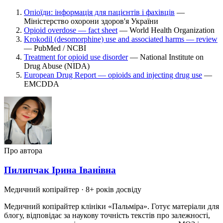
Опіоїди: інформація для пацієнтів і фахівців
—
Міністерство охорони здоров'я України
Opioid overdose — fact sheet
— World Health Organization
Krokodil (desomorphine) use and associated harms — review
— PubMed / NCBI
Treatment for opioid use disorder
— National Institute on
Drug Abuse (NIDA)
European Drug Report — opioids and injecting drug use
—
EMCDDA
Про автора
Пилипчак Ірина Іванівна
Медичний копірайтер
· 8+ років досвіду
Медичний копірайтер клініки «Пальміра». Готує матеріали для
блогу, відповідає за наукову точність текстів про залежності,