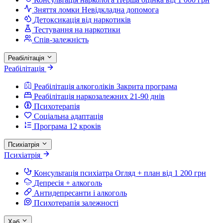
Зняття ломки
Невідкладна допомога
Детоксикація від наркотиків
Тестування на наркотики
Спів-залежність
Реабілітація
Реабілітація
Реабілітація алкоголіків
Закрита програма
Реабілітація наркозалежних
21-90 днів
Психотерапія
Соціальна адаптація
Програма 12 кроків
Психіатрія
Психіатрія
Консультація психіатра
Огляд + план від 1 200 грн
Депресія + алкоголь
Антидепресанти і алкоголь
Психотерапія залежності
Хаб