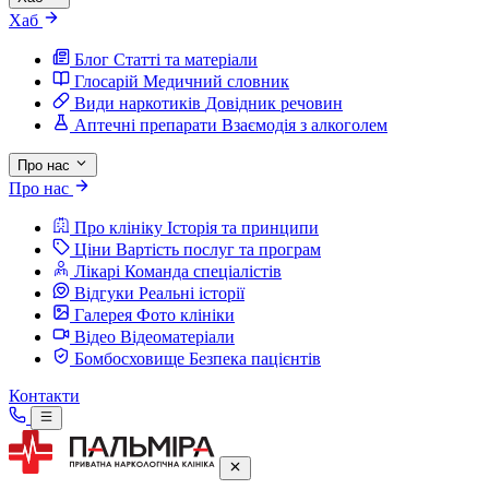
Хаб
Блог
Статті та матеріали
Глосарій
Медичний словник
Види наркотиків
Довідник речовин
Аптечні препарати
Взаємодія з алкоголем
Про нас
Про нас
Про клініку
Історія та принципи
Ціни
Вартість послуг та програм
Лікарі
Команда спеціалістів
Відгуки
Реальні історії
Галерея
Фото клініки
Відео
Відеоматеріали
Бомбосховище
Безпека пацієнтів
Контакти