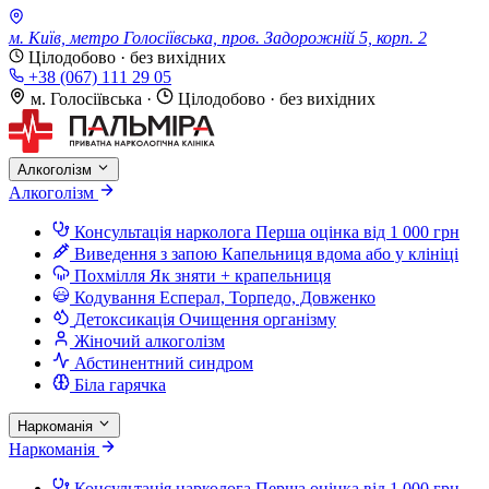
м. Київ, метро Голосіївська, пров. Задорожній 5, корп. 2
Цілодобово · без вихідних
+38 (067) 111 29 05
м. Голосіївська
·
Цілодобово · без вихідних
Алкоголізм
Алкоголізм
Консультація нарколога
Перша оцінка від 1 000 грн
Виведення з запою
Капельниця вдома або у клініці
Похмілля
Як зняти + крапельниця
Кодування
Есперал, Торпедо, Довженко
Детоксикація
Очищення організму
Жіночий алкоголізм
Абстинентний синдром
Біла гарячка
Наркоманія
Наркоманія
Консультація нарколога
Перша оцінка від 1 000 грн