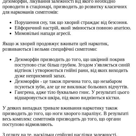
Дезоморфін, лікування залежності від якого необхідно
проводити в стаціонарі, призводить до розвитку класичних
для наркоманів симптомів:
Порушення сну, так що хворий страждає від безсоння.
Ейфоричний настрій, який змінюється повною апатією.
Мимовільні напади агресії.
Якщо ж хворий продовжує вживати цей наркотик,
розвиваються і вельми специфічні симптоми:
Дезоморфін призводить до того, що шкірний покрив
поступово стає більш грубим. Згодом з’являється синій
відтінок і утворюються гнійні рани, від яких виходить
дуже неприємний запах.
Дезоморфін - це також причина того, що незабаром
псуються зуби, але це не викликає больових відчуттів.
Гангрена, адже тіло буквально гниє. У результаті цього
відшаровується шкіра, під якою видніються кістки.
У деяких випадках тривале вживання наркотику також
призводить до того, що ноги хворого паралізує. В результаті
весь комплекс симптомів призводить до того, що органи
поступово відмовляють.
З огляду на те, наскільки серйозні наслідки залежності,