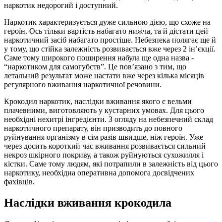
наркотик недорогий і доступний.
Наркотик характеризується дуже сильною дією, що схоже на
героїн. Ось тільки вартість набагато нижча, та й дістати цей
наркотичний засіб набагато простіше. Небезпека полягає ще й
у тому, що стійка залежність розвивається вже через 2 ін’єкції.
Саме тому широкого поширення набула ще одна назва -
“наркотиком для самогубств”. Це пов’язано з тим, що
летальний результат може настати вже через кілька місяців
регулярного вживання наркотичної речовини.
Крокодил наркотик, наслідки вживання якого є вельми
плачевними, виготовляють у кустарних умовах. Для цього
необхідні нехитрі інгредієнти. З огляду на небезпечний склад
наркотичного препарату, він призводить до повного
руйнування організму в сім разів швидше, ніж героїн. Уже
через досить короткий час вживання розвивається сильний
некроз шкірного покриву, а також руйнуються сухожилля і
кістки. Саме тому людям, які потрапили в залежність від цього
наркотику, необхідна оперативна допомога досвідчених
фахівців.
Наслідки вживання крокодила