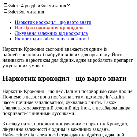
Зміст
· 4 розділи
3хв читання
Зміст
3хв читання
Наркотик крокодил - що варто знати
Наслідки вживання крокодила
Лікування залежних від крокодила
Як проходить лікування залежності
Наркотик Крокодил сьогодні вважається одним із
найнебезпечніших і найруйнівніших для організму. Його
називають наркотиком для бідних, адже виробляють препарат
у кустарних умовах.
Наркотик крокодил - що варто знати
Наркотик Крокодил - що це? Далі ми поговоримо саме про це.
Почнемо з назви: вона пов’язана з тим, що місце ін’єкції з
часом починає запалюватися, буквально гнити. Також
з’являється характерний зелений відтінок, а незабаром шкіра
покривається дивними лусочками.
З огляду на те, наскільки популярним є наркотик Крокодил,
лікування залежності є одним із важливих завдань.
Найчастіше від залежності страждають підлітки, адже цей