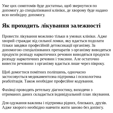
Уже цих симптомів буде достатньо, щоб звернутися по
допомогу до спеціалізованої клініки, де хворому буде надано
всю необхідну допомогу.
Як проходить лікування залежності
Провести лікування можливо тільки в умовах клініки. Адже
хворий страждає від сильної ломки, яку вдається подолати
тільки завдяки професійній детоксикації організму. За
допомогою спеціалізованих препаратів з організму виводяться
продукти розпаду наркотичних речовин виводяться продукти
розпаду наркотичних речовин і токсини. Але остаточно
вивести речовини з організму вдається лише через півроку.
Щоб домогтися помітних поліпшень, одночасно
застосовується медикаментозна підтримка і психологічна
реабілітація. Також необхідне професійне кодування.
Фахівці проводять ретельну діагностику, виходячи з
отриманих даних складається індивідуальний план лікування.
Для одужання важлива і підтримка рідних, близьких, друзів.
Адже хворого необхідно навчити жити заново без допінгу.