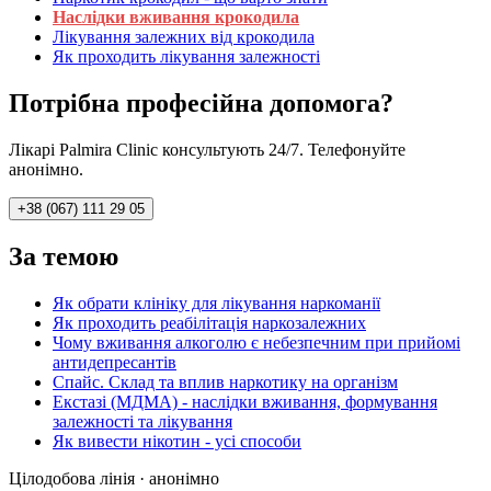
Наслідки вживання крокодила
Лікування залежних від крокодила
Як проходить лікування залежності
Потрібна професійна допомога?
Лікарі Palmira Clinic консультують 24/7. Телефонуйте
анонімно.
+38 (067) 111 29 05
За темою
Як обрати клініку для лікування наркоманії
Як проходить реабілітація наркозалежних
Чому вживання алкоголю є небезпечним при прийомі
антидепресантів
Спайс. Склад та вплив наркотику на організм
Екстазі (МДМА) - наслідки вживання, формування
залежності та лікування
Як вивести нікотин - усі способи
Цілодобова лінія · анонімно