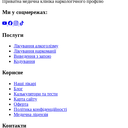
Приватна медична клініка наркологічного профілю
Ми у соцмережах:
Послуги
Лікування алкоголізму
Лікування наркоманії
Виведення з запою
Кодування
Корисне
Наші лікарі
Блог
Калькулятори та тести
Карта сайту
Оферта
Політика конфіденційності
Медична ліцензія
Контакти