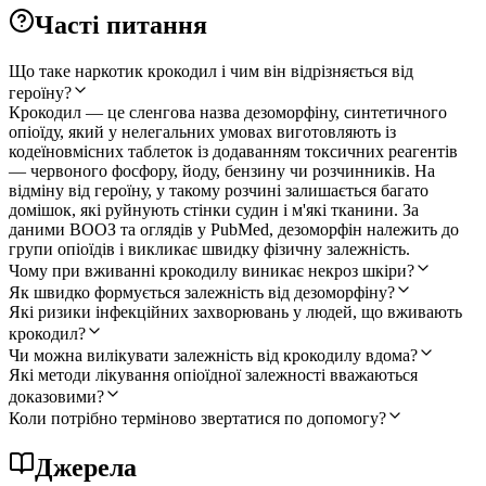
Часті питання
Що таке наркотик крокодил і чим він відрізняється від
героїну?
Крокодил — це сленгова назва дезоморфіну, синтетичного
опіоїду, який у нелегальних умовах виготовляють із
кодеїновмісних таблеток із додаванням токсичних реагентів
— червоного фосфору, йоду, бензину чи розчинників. На
відміну від героїну, у такому розчині залишається багато
домішок, які руйнують стінки судин і м'які тканини. За
даними ВООЗ та оглядів у PubMed, дезоморфін належить до
групи опіоїдів і викликає швидку фізичну залежність.
Чому при вживанні крокодилу виникає некроз шкіри?
Як швидко формується залежність від дезоморфіну?
Які ризики інфекційних захворювань у людей, що вживають
крокодил?
Чи можна вилікувати залежність від крокодилу вдома?
Які методи лікування опіоїдної залежності вважаються
доказовими?
Коли потрібно терміново звертатися по допомогу?
Джерела