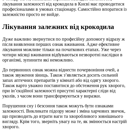
лікування залежності від крокодила в Києві має проводитися
професіоналами в умовах стаціонару. Самостійно впоратися із
залежністю просто не вийде.
Лікування залежних від крокодила
Дуже важливо звернутися по професійну допомогу відразу ж
після виявлення перших ознак вживання. Адже ефективне
лікування можливе тільки на початкових етапах. Уже через
чотири місяці вживання відбуваються незворотні наслідки в
організмі, зупинити які неможливо.
До первинних ознак можна віднести почервоніння очей, а
також звуження зіниць. Також з’являється досить сильний
запах аптечних препаратів у кімнаті або від одягу хворого.
Також варто уважно поставитися до обстеження рук хворого,
при ін’єкційної залежності присутні характерні сліди від
уколів, з часом вони трансформуються у виразки.
Порушення сну і безсоння також можуть бути ознаками
залежності. Викликати підозру може і зміна харчових звичок,
що призводить до втрати ваги та хворобливого зовнішнього
вигляду. Крім того, зверніть увагу на те, як змінюється настрій
хворого.