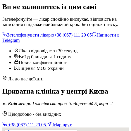
Ви не залишитесь із цим самі
Зателефонуйте — лікар спокійно вислухає, відповість на
запитання і підкаже найближчий крок. Без оцінок і тиску.
Зателефонувати лікарю
+38 (067) 111 29 05
Написати в
Telegram
Лікар відповідає за 30 секунд
Виїзд бригади за 1 годину
Повна конфіденційність
Ліцензія МОЗ України
Як до нас доїхати
Приватна клініка у центрі Києва
м. Київ
метро Голосіївська
пров. Задорожній 5, корп. 2
Цілодобово · без вихідних
+38 (067) 111 29 05
Маршрут