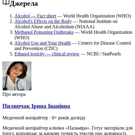
Джерела
Alcohol — Fact sheet
— World Health Organization (WHO)
Alcohol's Effects on the Body
— National Institute on
Alcohol Abuse and Alcoholism (NIAAA)
Methanol Poisoning Outbreaks
— World Health Organization
(WHO)
Alcohol Use and Your Health
— Centers for Disease Control
and Prevention (CDC)
Ethanol toxicity — clinical review
— NCBI / StatPearls
Про автора
Пилипчак Ірина Іванівна
Медичний копірайтер
· 8+ років досвіду
Медичний копірайтер клініки «Пальміра». Готує матеріали для
блогу, відповідає за наукову точність текстів про залежності,