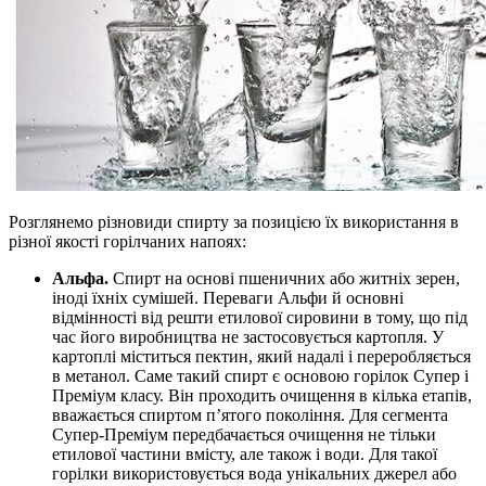
Розглянемо різновиди спирту за позицією їх використання в
різної якості горілчаних напоях:
Альфа.
Спирт на основі пшеничних або житніх зерен,
іноді їхніх сумішей. Переваги Альфи й основні
відмінності від решти етилової сировини в тому, що під
час його виробництва не застосовується картопля. У
картоплі міститься пектин, який надалі і переробляється
в метанол. Саме такий спирт є основою горілок Супер і
Преміум класу. Він проходить очищення в кілька етапів,
вважається спиртом п’ятого покоління. Для сегмента
Супер-Преміум передбачається очищення не тільки
етилової частини вмісту, але також і води. Для такої
горілки використовується вода унікальних джерел або