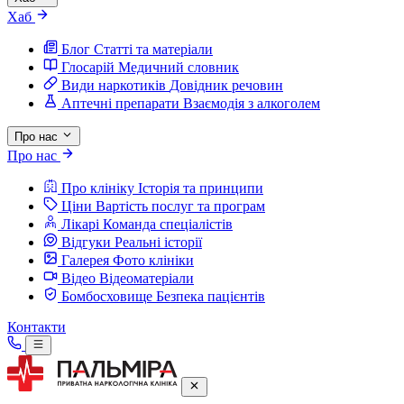
Хаб
Блог
Статті та матеріали
Глосарій
Медичний словник
Види наркотиків
Довідник речовин
Аптечні препарати
Взаємодія з алкоголем
Про нас
Про нас
Про клініку
Історія та принципи
Ціни
Вартість послуг та програм
Лікарі
Команда спеціалістів
Відгуки
Реальні історії
Галерея
Фото клініки
Відео
Відеоматеріали
Бомбосховище
Безпека пацієнтів
Контакти