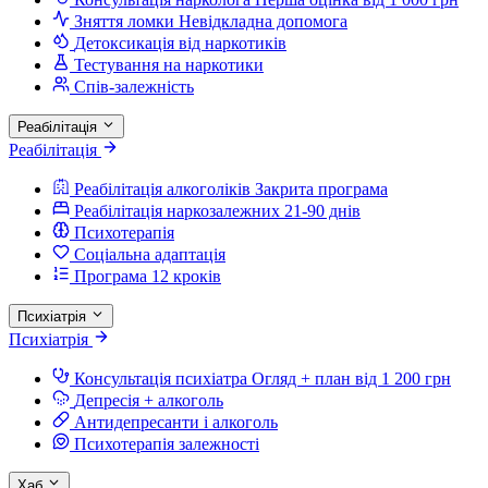
Зняття ломки
Невідкладна допомога
Детоксикація від наркотиків
Тестування на наркотики
Спів-залежність
Реабілітація
Реабілітація
Реабілітація алкоголіків
Закрита програма
Реабілітація наркозалежних
21-90 днів
Психотерапія
Соціальна адаптація
Програма 12 кроків
Психіатрія
Психіатрія
Консультація психіатра
Огляд + план від 1 200 грн
Депресія + алкоголь
Антидепресанти і алкоголь
Психотерапія залежності
Хаб