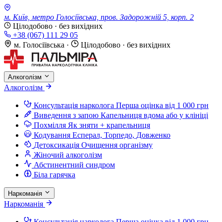
м. Київ, метро Голосіївська, пров. Задорожній 5, корп. 2
Цілодобово · без вихідних
+38 (067) 111 29 05
м. Голосіївська
·
Цілодобово · без вихідних
Алкоголізм
Алкоголізм
Консультація нарколога
Перша оцінка від 1 000 грн
Виведення з запою
Капельниця вдома або у клініці
Похмілля
Як зняти + крапельниця
Кодування
Есперал, Торпедо, Довженко
Детоксикація
Очищення організму
Жіночий алкоголізм
Абстинентний синдром
Біла гарячка
Наркоманія
Наркоманія
Консультація нарколога
Перша оцінка від 1 000 грн