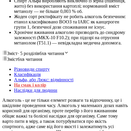
Спирт Альфа виробляють виключно із зерна (пшениця,
жито) без використання картоплі; нормований вміст
метанолу — не більше 0,003 % об.
Жоден сорт ректифікату не робить алкоголь безпечним:
етанол класифіковано ВООЗ та IARC як канцероген
групи 1, безпечної дози споживання не існує.
Хронічне вживання алкоголю призводить до синдрому
залежності (МКХ-10 F10.2); при підозрі на отруєння
метанолом (T51.1) — невідкладна медична допомога.
Зміст
· 5 розділів
6хв читання
Зміст
6хв читання
Різновиди спирту
Класифікація
Альфа, або Люкс: відмінності
На смак і колір
Наслідки для людини
Алкоголь - це не тільки елемент розваги та відпочинку, це і
шкідливе проведення часу. Алкоголь у маленьких дозах навіть
корисний для організму, проте перебір з його вживанням
обіцяє важкі та болісні наслідки для організму. Саме тому
варто пити в міру, а також потурбуватися про якість
спиртного, адже саме від його якості і залежатимуть усі