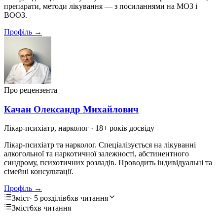
препарати, методи лікування — з посиланнями на МОЗ і
ВООЗ.
Профіль →
Про рецензента
Качан Олександр Михайлович
Лікар-психіатр, нарколог
· 18+ років досвіду
Лікар-психіатр та нарколог. Спеціалізується на лікуванні
алкогольної та наркотичної залежності, абстинентного
синдрому, психотичних розладів. Проводить індивідуальні та
сімейні консультації.
Профіль →
Зміст
· 5 розділів
6хв читання
Зміст
6хв читання