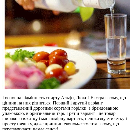
І основна відмінність спирту Альфа, Люкс і Екстра в тому, що
цінник на них різниться. Перший і другий варіант
представлений дорогими сортами горілки, з брендованою
упаковкою, в оригінальній тарі. Третій варіант - це товар
широкого вжитку і має помірну вартість, непоказну етикетку і
просту пляшку, адже принцип економ-сегмента в тому, що
переплачувати немає сенсу!