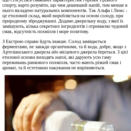
спирту, варто розуміти, що чим дешевший напій, тим менше в
нього вкладено натуральних компонентів. Так Альфа і Люкс -
це етиловий склад, який виробляється на основі солоду, при
природному зброджуванні. Додамо джерельну воду, з якої їх
замішують, кілька секретних інгредієнтів і отримаємо чудовий
смак, відсутність похмілля і море позитиву.
З Екстрою справи йдуть інакше. Солод заміщається
ферментами, не завжди органічними, та й вода, добре, якщо з
Артезіанського джерела або місцевого джерела береться. З цієї
етилової основи виходять напої, які дарують усю гаму
переживань ранкового похмілля, часто мають різкий смак і
аромат, та й естетикою пакування не вирізняються.