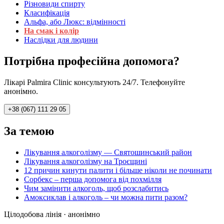
Різновиди спирту
Класифікація
Альфа, або Люкс: відмінності
На смак і колір
Наслідки для людини
Потрібна професійна допомога?
Лікарі Palmira Clinic консультують 24/7. Телефонуйте
анонімно.
+38 (067) 111 29 05
За темою
Лікування алкоголізму — Святошинський район
Лікування алкоголізму на Троєщині
12 причин кинути палити і більше ніколи не починати
Сорбекс – перша допомога від похмілля
Чим замінити алкоголь, щоб розслабитись
Амоксиклав і алкоголь – чи можна пити разом?
Цілодобова лінія · анонімно