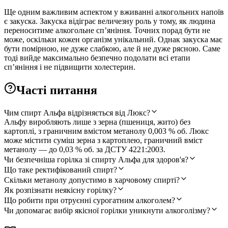
Ще одним важливим аспектом у вживанні алкогольних напоїв
є закуска. Закуска відіграє величезну роль у тому, як людина
переноситиме алкогольне сп’яніння. Точних порад бути не
може, оскільки кожен організм унікальний. Однак закуска має
бути помірною, не дуже слабкою, але й не дуже рясною. Саме
тоді вийде максимально безпечно подолати всі етапи
сп’яніння і не підвищити холестерин.
Часті питання
Чим спирт Альфа відрізняється від Люкс?
Альфу виробляють лише з зерна (пшениця, жито) без
картоплі, з граничним вмістом метанолу 0,003 % об. Люкс
може містити суміш зерна з картоплею, граничний вміст
метанолу — до 0,03 % об. за ДСТУ 4221:2003.
Чи безпечніша горілка зі спирту Альфа для здоров'я?
Що таке ректифікований спирт?
Скільки метанолу допустимо в харчовому спирті?
Як розпізнати неякісну горілку?
Що робити при отруєнні сурогатним алкоголем?
Чи допомагає вибір якісної горілки уникнути алкоголізму?