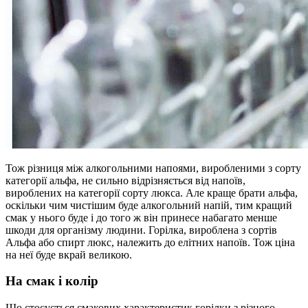
Тож різниця між алкогольними напоями, виробленими з сорту
категорії альфа, не сильно відрізняється від напоїв,
вироблених на категорії сорту люкса. Але краще брати альфа,
оскільки чим чистішим буде алкогольний напій, тим кращий
смак у нього буде і до того ж він принесе набагато менше
шкоди для організму людини. Горілка, вироблена з сортів
Альфа або спирт люкс, належить до елітних напоїв. Тож ціна
на неї буде вкрай великою.
На смак і колір
Що стосується смакових характеристик горілки з різного