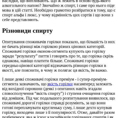
наслідки, що випливають. Що ж лежить в основі будь-якого
алкогольного напою? Звичайно ж спирт, і саме про нього піде
мова в цій статті. Необхідно грамотно розібратися в тому, що є
спирт альфа і люкс, у чому відмінність цих сортів і що вони з
себе представляють.
Різновиди спирту
Опитування споживачів горілки показало, що більшість із них
не бачать різниці між горілкою різних цінових категорій.
Споживачі горілки економ-сегмента купують цю горілку
заради “результату” пиття і говорять про те, що горілка скрізь
однакова, навіщо платити більше. Споживачі горілки
середньо-цінової категорії відзначають різницю горілки в
якості, але пояснити, в чому ж полягає ця якість, їм важко.
І лише деякі споживачі горілки преміум - і супер-преміум-
сегмента зазначають, що
якість горілки
насамперед залежить
від вихідної сировини (деякі з опитаних навіть згадали
словосполучення “якість спирту”) і ступеня очищення горілки
від домішок. Під час подальшого розпитування виявилося, що
споживачі дорогої горілки справді розуміють, за що вони
готові переплачувати кругленьку суму, і лише дехто купував
горілку, виходячи лише з її популярності. Отже, давайте разом
розберемося, яка ж існує класифікація горілчаних спиртів і як