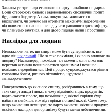
Загалом усі три види етилового спирту винайшли не дарма.
Вони створюють баланс і задовольняють споживчий попит
будь-якого бюджету. А нам, покупцям, залишається
вирішувати, чи хочемо ми отримати максимум задоволення
від шляхетного напою і не відчувати ранкового дискомфорту,
чи плануємо забутися, а для цього підійде напій і простіший.
Наслідки для людини
Незважаючи на те, що спирт може бути суперякісним, все
одно він
шкідливий
. Що ж таке похмілля, і як воно впливає на
людину? Насамперед, похмілля - це момент, коли алкоголь
перестав активно поширюватися організмом і починає
повільно перероблятися. Цей процес супроводжується різким
головним болем, рясною пітливістю, нудотою і
запамороченнями.
Повертаючись до якісного спирту, розібравшись в тому, що
таке спирт альфа і люкс, в чому відмінність цих продуктів,
варто сказати про те, що похмілля від якісної горілки буде
набагато слабкіше, ніж від горілки поганої якості. Саме тому,
якщо вживання неминуче, то варто вживати якісний продукт,
оскільки наслідки для організму будуть менш небезпечними.