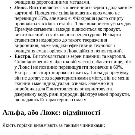
очищення дорогоцінними металами.
Люкс.
Виготовляється з пшеничного зерна з додаванням
картоплі. Процентне співвідношення крохмалю не
перевищує 35%, але воно є. Фільтрація цього спирту
проводиться в кілька етапів. Люкс використовується для
Преміум-сегмента і завжди підноситься як продукт,
виготовлений за унікальною рецептурою. Не варто
ставитися з недовірою до такого твердження
виробників, адже завдяки ефективній технології
очищення смак горілок з Люкс дійсно неповторний.
Екстра.
Виготовляється із зерен пшениці та картоплі.
Співвідношення у відсотковій частці набагато вище, ніж
у Люкс і не повинно перевищувати позначки в 60%.
Екстра - це спирт широкого вжитку. І хоча до преміуму
він не дотягує за характеристиками вмісту, він не менш
якісний і має індивідуальні ознаки. Залежно від
виробника для її виготовлення використовують
джерельну воду, різні природні фільтрувальні продукти,
що надають їй характерного смаку.
Альфа, або Люкс: відмінності
Якість горілки визначають за такими чинниками: