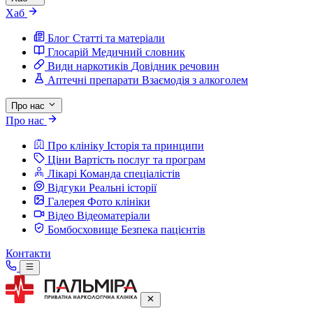
Хаб
Блог
Статті та матеріали
Глосарій
Медичний словник
Види наркотиків
Довідник речовин
Аптечні препарати
Взаємодія з алкоголем
Про нас
Про нас
Про клініку
Історія та принципи
Ціни
Вартість послуг та програм
Лікарі
Команда спеціалістів
Відгуки
Реальні історії
Галерея
Фото клініки
Відео
Відеоматеріали
Бомбосховище
Безпека пацієнтів
Контакти