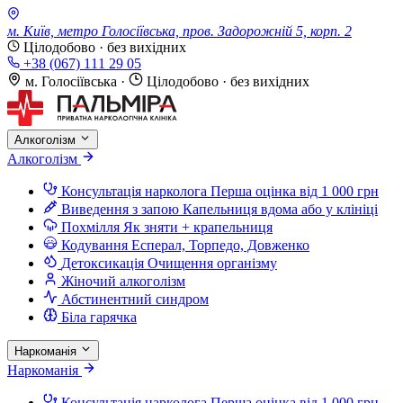
м. Київ, метро Голосіївська, пров. Задорожній 5, корп. 2
Цілодобово · без вихідних
+38 (067) 111 29 05
м. Голосіївська
·
Цілодобово · без вихідних
Алкоголізм
Алкоголізм
Консультація нарколога
Перша оцінка від 1 000 грн
Виведення з запою
Капельниця вдома або у клініці
Похмілля
Як зняти + крапельниця
Кодування
Есперал, Торпедо, Довженко
Детоксикація
Очищення організму
Жіночий алкоголізм
Абстинентний синдром
Біла гарячка
Наркоманія
Наркоманія
Консультація нарколога
Перша оцінка від 1 000 грн