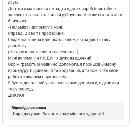
друзі.
До того я мав кілька не надто вдалих спроб боротьби із
залежністю, яка калічила й руйнувала моє життя та життя
близьких.
«Пальміра» допомогла мені.
Справді, дієво та професійно.
Сердечна й щира вдячність людям, які надають таку
допомогу.
(Не хочу казати слово «персонал»…)
Мені допомогли ЛЮДИ, і я дуже їм вдячний!
Окрім грамотної медичної допомоги, я пройшов бінарну
процедуру: підшивання та кодування, а також п'ять сесій
роботи з лікарем-наркологом.
Я був задоволений усіма аспектами допомоги, підтримки
та супроводу.
ДЯКУЮ!
Відповідь власника
Щиро дякуємо! Бажаємо вам міцного здоров'я!