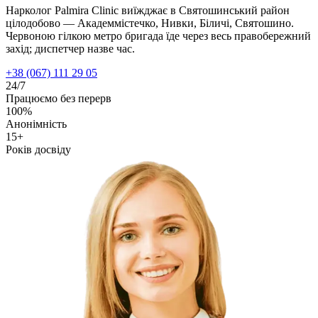
Нарколог Palmira Clinic виїжджає в Святошинський район
цілодобово — Академмістечко, Нивки, Біличі, Святошино.
Червоною гілкою метро бригада їде через весь правобережний
захід; диспетчер назве час.
+38 (067) 111 29 05
24/7
Працюємо без перерв
100%
Анонімність
15+
Років досвіду