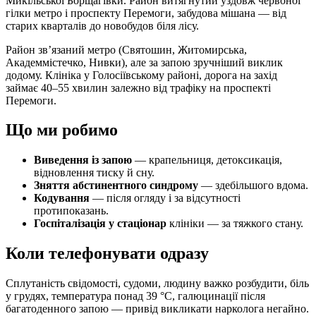
Микільської Борщагівки. Район витягнутий уздовж червоної
гілки метро і проспекту Перемоги, забудова мішана — від
старих кварталів до новобудов біля лісу.
Район зв’язаний метро (Святошин, Житомирська,
Академмістечко, Нивки), але за запою зручніший виклик
додому. Клініка у Голосіївському районі, дорога на захід
займає 40–55 хвилин залежно від трафіку на проспекті
Перемоги.
Що ми робимо
Виведення із запою
— крапельниця, детоксикація,
відновлення тиску й сну.
Зняття абстинентного синдрому
— здебільшого вдома.
Кодування
— після огляду і за відсутності
протипоказань.
Госпіталізація у стаціонар
клініки — за тяжкого стану.
Коли телефонувати одразу
Сплутаність свідомості, судоми, людину важко розбудити, біль
у грудях, температура понад 39 °C, галюцинації після
багатоденного запою — привід викликати нарколога негайно.