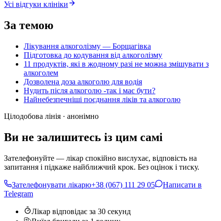
Усі відгуки клініки
За темою
Лікування алкоголізму — Борщагівка
Підготовка до кодування від алкоголізму
11 продуктів, які в жодному разі не можна змішувати з
алкоголем
Дозволена доза алкоголю для водія
Нудить після алкоголю -так і має бути?
Найнебезпечніші поєднання ліків та алкоголю
Цілодобова лінія · анонімно
Ви не залишитесь із цим самі
Зателефонуйте — лікар спокійно вислухає, відповість на
запитання і підкаже найближчий крок. Без оцінок і тиску.
Зателефонувати лікарю
+38 (067) 111 29 05
Написати в
Telegram
Лікар відповідає за 30 секунд