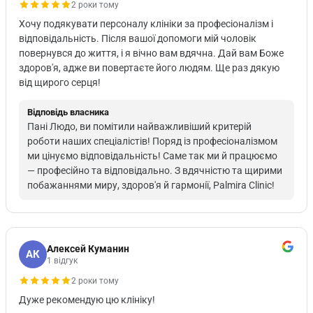
2 роки тому
Хочу подякувати персоналу клініки за професіоналізм і
відповідальність. Після вашої допомоги мій чоловік
повернувся до життя, і я вічно вам вдячна. Дай вам Боже
здоров'я, адже ви повертаєте його людям. Ще раз дякую
від щирого серця!
Відповідь власника
Пані Людо, ви помітили найважливіший критерій
роботи наших спеціалістів! Поряд із професіоналізмом
ми цінуємо відповідальність! Саме так ми й працюємо
— професійно та відповідально. З вдячністю та щирими
побажаннями миру, здоров'я й гармонії, Palmira Clinic!
Алексей Куманин
АК
1 відгук
2 роки тому
Дуже рекомендую цю клініку!