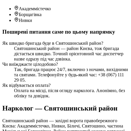
Академмістечко
Борщагівка
Нивки
Поширені питання саме по цьому напрямку
Як швидко бригада буде в Святошинський район?
Святошинський район — район Києва, тож бригада
дістається швидко. Точний орієнтовний час диспетчер
назве одразу під час дзвінка.
Чи виїжджаєте цілодобово?
Так, бригада працює 24/7, включно з ночами, вихідними
та святами. Телефонуйте у будь-який час: +38 (067) 111
29 05.
Як відбувається оплата?
Оплата на місці, після огляду нарколога. Анонімно, без
обліку та довідок.
Нарколог — Святошинський район
Святошинський район — західні ворота правобережного
Києва: Академмістечко, Нивки, Біличі, Святошино, частина