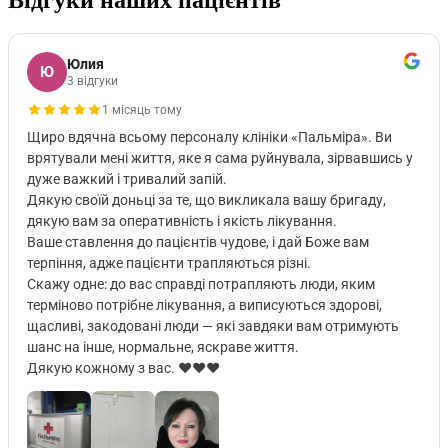
Юлия
Ю
3 відгуки
1 місяць тому
Щиро вдячна всьому персоналу клініки «Пальміра». Ви
врятували мені життя, яке я сама руйнувала, зірвавшись у
дуже важкий і тривалий запій.
Дякую своїй доньці за те, що викликала вашу бригаду,
дякую вам за оперативність і якість лікування.
Ваше ставлення до пацієнтів чудове, і дай Боже вам
терпіння, адже пацієнти трапляються різні.
Скажу одне: до вас справді потрапляють люди, яким
терміново потрібне лікування, а виписуються здорові,
щасливі, закодовані люди — які завдяки вам отримують
шанс на інше, нормальне, яскраве життя.
Дякую кожному з вас. ♥️♥️♥️