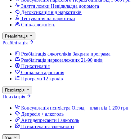
Зняття ломки
Невідкладна допомога
Детоксикація від наркотиків
Тестування на наркотики
Спів-залежність
Реабілітація
Реабілітація
Реабілітація алкоголіків
Закрита програма
Реабілітація наркозалежних
21-90 днів
Психотерапія
Соціальна адаптація
Програма 12 кроків
Психіатрія
Психіатрія
Консультація психіатра
Огляд + план від 1 200 грн
Депресія + алкоголь
Антидепресанти і алкоголь
Психотерапія залежності
Хаб