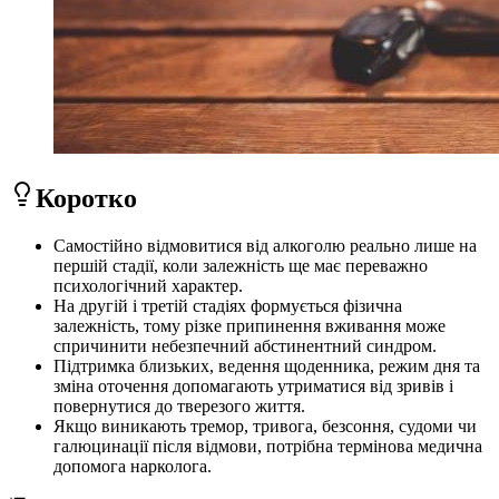
Коротко
Самостійно відмовитися від алкоголю реально лише на
першій стадії, коли залежність ще має переважно
психологічний характер.
На другій і третій стадіях формується фізична
залежність, тому різке припинення вживання може
спричинити небезпечний абстинентний синдром.
Підтримка близьких, ведення щоденника, режим дня та
зміна оточення допомагають утриматися від зривів і
повернутися до тверезого життя.
Якщо виникають тремор, тривога, безсоння, судоми чи
галюцинації після відмови, потрібна термінова медична
допомога нарколога.