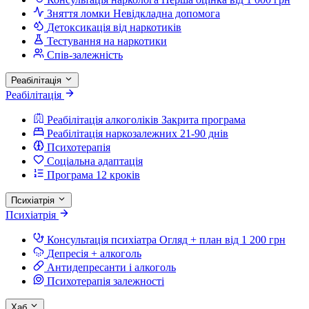
Зняття ломки
Невідкладна допомога
Детоксикація від наркотиків
Тестування на наркотики
Спів-залежність
Реабілітація
Реабілітація
Реабілітація алкоголіків
Закрита програма
Реабілітація наркозалежних
21-90 днів
Психотерапія
Соціальна адаптація
Програма 12 кроків
Психіатрія
Психіатрія
Консультація психіатра
Огляд + план від 1 200 грн
Депресія + алкоголь
Антидепресанти і алкоголь
Психотерапія залежності
Хаб