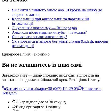
Як вийти з пивного запою або 10 кроків на шляху до
тверезого життя
Крапельниці при алкогольній та наркотичній
інтоксикації
Лікування алкоголізму — Виноградар
Алкоголь після видалення зуба – чи можна?
Як виявити ознаки алкоголізму?
Як впоратися із запоєм без участі лікаря &ndash; народні
рекомендації
Цілодобова лінія · анонімно
Ви не залишитесь із цим самі
Зателефонуйте — лікар спокійно вислухає, відповість на
запитання і підкаже найближчий крок. Без оцінок і тиску.
Зателефонувати лікарю
+38 (067) 111 29 05
Написати в
Telegram
Лікар відповідає за 30 секунд
Виїзд бригади за 1 годину