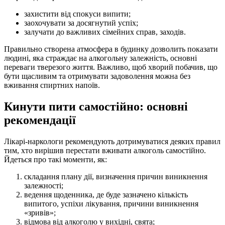
захистити від спокуси випити;
заохочувати за досягнутий успіх;
залучати до важливих сімейних справ, заходів.
Правильно створена атмосфера в будинку дозволить показати
людині, яка страждає на алкогольну залежність, основні
переваги тверезого життя. Важливо, щоб хворий побачив, що
бути щасливим та отримувати задоволення можна без
вживання спиртних напоїв.
Кинути пити самостійно: основні
рекомендації
Лікарі-наркологи рекомендують дотримуватися деяких правил
тим, хто вирішив перестати вживати алкоголь самостійно.
Йдеться про такі моменти, як:
складання плану дії, визначення причин виникнення
залежності;
ведення щоденника, де буде зазначено кількість
випитого, успіхи лікування, причини виникнення
«зривів»;
відмова від алкоголю у вихідні, свята;