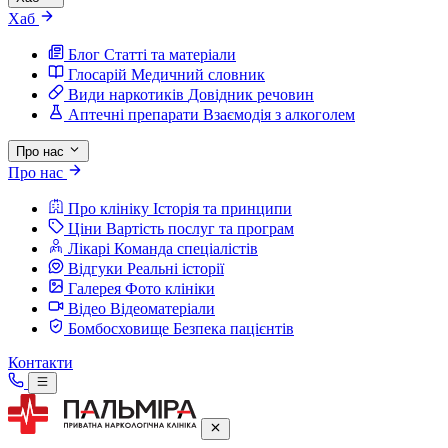
Хаб
Блог
Статті та матеріали
Глосарій
Медичний словник
Види наркотиків
Довідник речовин
Аптечні препарати
Взаємодія з алкоголем
Про нас
Про нас
Про клініку
Історія та принципи
Ціни
Вартість послуг та програм
Лікарі
Команда спеціалістів
Відгуки
Реальні історії
Галерея
Фото клініки
Відео
Відеоматеріали
Бомбосховище
Безпека пацієнтів
Контакти