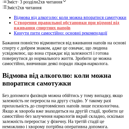
Зміст
· 3 розділи
2хв читання
Зміст
2хв читання
Відмова від алкоголю: коли можна впоратися самотужки
Створення правильної обстановки при відмові від
вживання спиртних напоїв
Кинути пити самостійно: основні рекомендації
Бажання повністю відмовитися від вживання напоїв на основі
спирту є добрим знаком, адже це означає, що людина
усвідомлює, що вона страждає від залежності і готова
повернутися до нормального життя. Зробити це можна
самостійно, вивчивши деякі поради лікаря-нарколога.
Відмова від алкоголю: коли можна
впоратися самотужки
Без допомоги фахівців можна обійтись у тому випадку, якщо
залежність не переросла на другу стадію. У такому разі
прихильність до спиртовмісних напоїв лише психологічна.
Якщо ж хвороба вже знаходиться на другій стадії, зробити це
самостійно без залучення наркологів вкрай складно, оскільки
залежність переростає у фізичну. На третій стадії це
неможливо і хворому потрібна оперативна допомога.