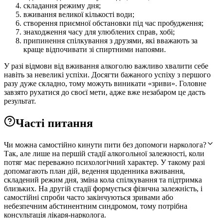
складання режиму дня;
вживання великої кількості води;
створення приємної обстановки під час пробудження;
знаходження часу для улюблених справ, хобі;
припинення спілкування з друзями, які вважають за
краще відпочивати зі спиртними напоями.
У разі відмови від вживання алкоголю важливо хвалити себе
навіть за невеликі успіхи. Досягти бажаного успіху з першого
разу дуже складно, тому можуть виникати «зриви». Головне
завзято рухатися до своєї мети, адже вже незабаром це дасть
результат.
Часті питання
Чи можна самостійно кинути пити без допомоги нарколога?
Так, але лише на першій стадії алкогольної залежності, коли
потяг має переважно психологічний характер. У такому разі
допомагають план дій, ведення щоденника вживання,
складений режим дня, зміна кола спілкування та підтримка
близьких. На другій стадії формується фізична залежність, і
самостійні спроби часто закінчуються зривами або
небезпечним абстинентним синдромом, тому потрібна
консультація лікаря-нарколога.