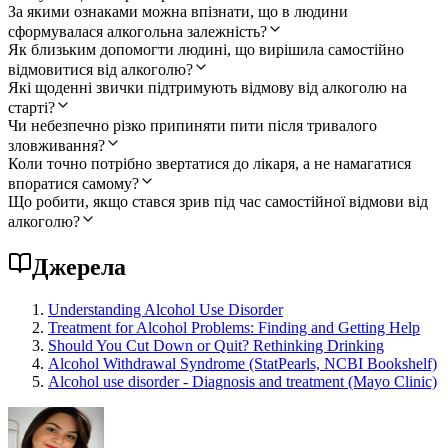
За якими ознаками можна впізнати, що в людини
сформувалася алкогольна залежність?
Як близьким допомогти людині, що вирішила самостійно
відмовитися від алкоголю?
Які щоденні звички підтримують відмову від алкоголю на
старті?
Чи небезпечно різко припиняти пити після тривалого
зловживання?
Коли точно потрібно звертатися до лікаря, а не намагатися
впоратися самому?
Що робити, якщо стався зрив під час самостійної відмови від
алкоголю?
Джерела
Understanding Alcohol Use Disorder
Treatment for Alcohol Problems: Finding and Getting Help
Should You Cut Down or Quit? Rethinking Drinking
Alcohol Withdrawal Syndrome (StatPearls, NCBI Bookshelf)
Alcohol use disorder - Diagnosis and treatment (Mayo Clinic)