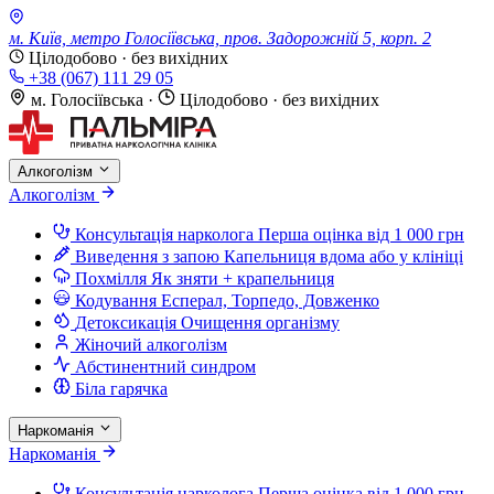
м. Київ, метро Голосіївська, пров. Задорожній 5, корп. 2
Цілодобово · без вихідних
+38 (067) 111 29 05
м. Голосіївська
·
Цілодобово · без вихідних
Алкоголізм
Алкоголізм
Консультація нарколога
Перша оцінка від 1 000 грн
Виведення з запою
Капельниця вдома або у клініці
Похмілля
Як зняти + крапельниця
Кодування
Есперал, Торпедо, Довженко
Детоксикація
Очищення організму
Жіночий алкоголізм
Абстинентний синдром
Біла гарячка
Наркоманія
Наркоманія
Консультація нарколога
Перша оцінка від 1 000 грн