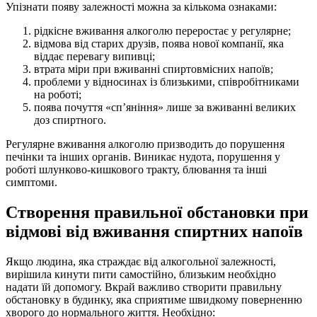
Упізнати появу залежності можна за кількома ознаками:
рідкісне вживання алкоголю переростає у регулярне;
відмова від старих друзів, поява нової компанії, яка
віддає перевагу випивці;
втрата міри при вживанні спиртовмісних напоїв;
проблеми у відносинах із близькими, співробітниками
на роботі;
поява почуття «сп’яніння» лише за вживанні великих
доз спиртного.
Регулярне вживання алкоголю призводить до порушення
печінки та інших органів. Виникає нудота, порушення у
роботі шлунково-кишкового тракту, блювання та інші
симптоми.
Створення правильної обстановки при
відмові від вживання спиртних напоїв
Якщо людина, яка страждає від алкогольної залежності,
вирішила кинути пити самостійно, близьким необхідно
надати їй допомогу. Вкрай важливо створити правильну
обстановку в будинку, яка сприятиме швидкому поверненню
хворого до нормального життя. Необхідно: