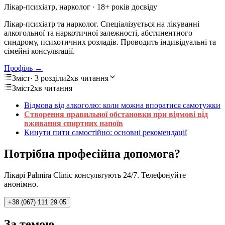
Лікар-психіатр, нарколог
· 18+ років досвіду
Лікар-психіатр та нарколог. Спеціалізується на лікуванні
алкогольної та наркотичної залежності, абстинентного
синдрому, психотичних розладів. Проводить індивідуальні та
сімейні консультації.
Профіль →
Зміст
· 3 розділи
2хв читання
Зміст
2хв читання
Відмова від алкоголю: коли можна впоратися самотужки
Створення правильної обстановки при відмові від
вживання спиртних напоїв
Кинути пити самостійно: основні рекомендації
Потрібна професійна допомога?
Лікарі Palmira Clinic консультують 24/7. Телефонуйте
анонімно.
+38 (067) 111 29 05
За темою