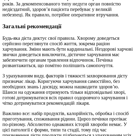
років. За декомпенсованого типу недуги орган повністю
недієздатний, здоров’я пацієнта перебуває у великій
небезпеці. Як правило, потрібне оперативне втручання.
Загальні рекомендації
Будь-яка дієта диктує свої правила. Хворому доведеться
серйозно переглянути спосіб життя, зокрема раціон
харчування. Зміни мають бути кардинальні. Нездорові харчові
звички доведеться виключити, дієтичне харчування має
забезпечити органам травлення відпочинок. Печінка
розвантажиться, що помітно поліпшить самопочуття.
З урахуванням виду, факторів і тяжкості захворювання дієту
призначає лікар. Коригуючи харчування самостійно, без
необхідних знань і досвіду, можна нашкодити здоров’ю.
Шанси на одужання отримують тільки відповідальні хворі,
готові дотримуватися всіх правил оздоровчого харчування і
чітко дотримуватися рекомендацій лікаря.
Важливо все: набір продуктів, калорійність, обробка і спосіб
приготування, споживання рідини. Цироз печінки протікає
по-різному. Абсолютно однакових історій хвороби немає. У
цієї патології є форми, типи та стадії, тому під час
призначення дієти продукти підбираються з урахуванням усіх