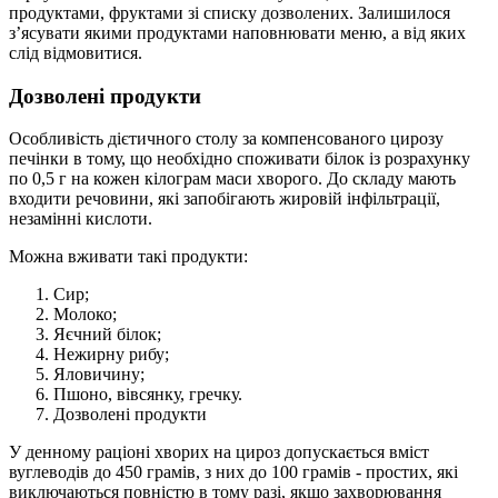
продуктами, фруктами зі списку дозволених. Залишилося
з’ясувати якими продуктами наповнювати меню, а від яких
слід відмовитися.
Дозволені продукти
Особливість дієтичного столу за компенсованого цирозу
печінки в тому, що необхідно споживати білок із розрахунку
по 0,5 г на кожен кілограм маси хворого. До складу мають
входити речовини, які запобігають жировій інфільтрації,
незамінні кислоти.
Можна вживати такі продукти:
Сир;
Молоко;
Яєчний білок;
Нежирну рибу;
Яловичину;
Пшоно, вівсянку, гречку.
Дозволені продукти
У денному раціоні хворих на цироз допускається вміст
вуглеводів до 450 грамів, з них до 100 грамів - простих, які
виключаються повністю в тому разі, якщо захворювання