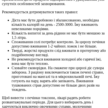
супутніх особливостей захворювання.
Рекомендується дотримуватися таких правил:
Дієта має бути дробовою і збалансованою, необхідна
кількість калорій на день - 2500-3000. Їжу вживають
невеликими порціями.
Кількість випитої за день рідини не має бути меншою за
1,5 літра.
Споживання солі потребує контролю. За цирозу печінки
допустимо вживання 1-2 чайних ложок і не більше.
Тверді, жорсткі продукти слід вживати в протертому або
подрібненому вигляді.
Не рекомендується вживання холодної або гарячої їжі,
вона має бути теплою.
Сховайте сковорідки. На смажене при цирозі діє сувора
заборона. З раціону виключаються також печені страви,
приготовані на мангалі та в мікрохвильовій печі. Їжу
готують на пару, варять або запікають. Вживання
тушкованих страв допустимо не більше двох разів на
тиждень.
Щоб вивести з печінки токсини, лікарі радять робити
розвантажувальні періоди. Для цього вибирають день і
харчуються виключно овочевими супами, молочними