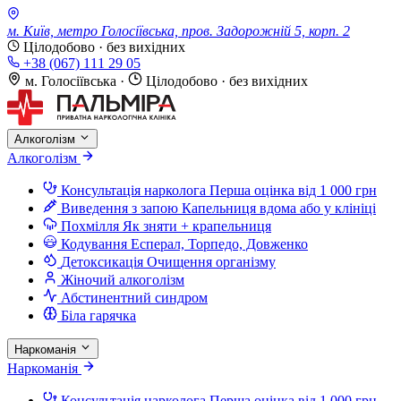
м. Київ, метро Голосіївська, пров. Задорожній 5, корп. 2
Цілодобово · без вихідних
+38 (067) 111 29 05
м. Голосіївська
·
Цілодобово · без вихідних
Алкоголізм
Алкоголізм
Консультація нарколога
Перша оцінка від 1 000 грн
Виведення з запою
Капельниця вдома або у клініці
Похмілля
Як зняти + крапельниця
Кодування
Есперал, Торпедо, Довженко
Детоксикація
Очищення організму
Жіночий алкоголізм
Абстинентний синдром
Біла гарячка
Наркоманія
Наркоманія
Консультація нарколога
Перша оцінка від 1 000 грн