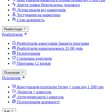
Зняття ломки
Невідкладна допомога
Детоксикація від наркотиків
Тестування на наркотики
Спів-залежність
Реабілітація
Реабілітація
Реабілітація алкоголіків
Закрита програма
Реабілітація наркозалежних
21-90 днів
Психотерапія
Соціальна адаптація
Програма 12 кроків
Психіатрія
Психіатрія
Консультація психіатра
Огляд + план від 1 200 грн
Депресія + алкоголь
Антидепресанти і алкоголь
Психотерапія залежності
Хаб