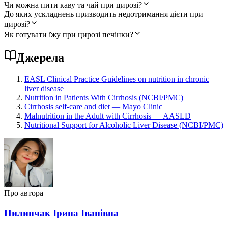
Чи можна пити каву та чай при цирозі?
До яких ускладнень призводить недотримання дієти при
цирозі?
Як готувати їжу при цирозі печінки?
Джерела
EASL Clinical Practice Guidelines on nutrition in chronic
liver disease
Nutrition in Patients With Cirrhosis (NCBI/PMC)
Cirrhosis self-care and diet — Mayo Clinic
Malnutrition in the Adult with Cirrhosis — AASLD
Nutritional Support for Alcoholic Liver Disease (NCBI/PMC)
Про автора
Пилипчак Ірина Іванівна