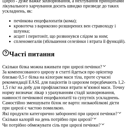
Цироз - дуже важке захворювання, а нехтування принципами
лікувального харчування досить швидко призведе до таких
ускладнень, як:
печінкова енцефалопатія (кома);
кровотеча з варикозно розширених вен стравоходу і
шлунка;
асцит і перитоніт, що розвинувся слідом за ним;
спленомегалія (збільшення селезінки і втрата її функцій).
Часті питання
Скільки білка можна вживати при цирозі печінки?
За компенсованого цирозу в статті йдеться про орієнтир
близько 0,5 г білка на кілограм маси тіла, проте сучасні
рекомендації EASL для пацієнтів із цирозом передбачають 1,2-
1,5 г/кг на добу для профілактики втрати мʼязової маси. Точну
норму визначає лікар з урахуванням стадії захворювання,
наявності печінкової енцефалопатії та супутніх ускладнень.
Самостійно зменшувати білок не варто: низькобілкові дієти
при цирозі є частою помилкою.
Які продукти категорично заборонені при цирозі печінки?
Скільки калорій на день потрібно при цирозі?
Чи потрібно обмежувати сіль при цирозі печінки?