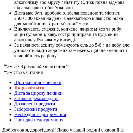
алкоголізму або вірусу гепатиту С, тож повна відмова
від алкоголю є обовʼязковою.
Дієта має бути дробовою, збалансованою та містити
2500-3000 ккал на день, з адекватною кількістю білка
для запобігання втраті мʼязової маси.
Виключають смажене, копчене, жирне мʼясо та рибу,
міцні бульйони, каву, гострі приправи та будь-який
алкоголь у будь-якому вигляді.
За наявності асциту обмежують сіль до 5-6 г на добу, але
уникають надто жорстких обмежень, щоб не зменшити
калорійність раціону.
Зміст
· 8 розділів
5хв читання
Зміст
5хв читання
Що таке цироз печінки
Як розпізнати
Дієта за цирозу печінки
Загальні рекомендації
Дозволені продукти
Заборонені продукти
Необхідність дотримання
Наслідки недотримання
Доброго дня, дорогі друзі! Якщо у вашій родині є хворий із