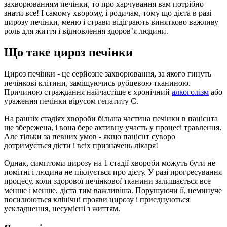
захворюванням печінки, то про харчування вам потрібно
знати все! І самому хворому, і родичам, тому що дієта в разі
цирозу печінки, меню і страви відіграють винятково важливу
роль для життя і відновлення здоров’я людини.
Що таке цироз печінки
Цироз печінки - це серйозне захворювання, за якого гинуть
печінкові клітини, заміщуючись рубцевою тканиною.
Причиною страждання найчастіше є хронічний
алкоголізм
або
ураження печінки вірусом гепатиту С.
На ранніх стадіях хвороби більша частина печінки в пацієнта
ще збережена, і вона бере активну участь у процесі травлення.
Але тільки за певних умов - якщо пацієнт суворо
дотримується дієти і всіх призначень лікаря!
Однак, симптоми цирозу на 1 стадії хвороби можуть бути не
помітні і людина не піклується про дієту. У разі прогресування
процесу, коли здорової печінкової тканини залишається все
менше і менше, дієта тим важливіша. Порушуючи її, неминуче
посилюються клінічні прояви цирозу і приєднуються
ускладнення, несумісні з життям.