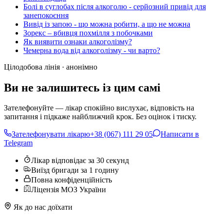
Болі в суглобах після алкоголю - серйозний привід для
занепокоєння
Вивід із запою - що можна робити, а що не можна
Зорекс – вбивця похмілля з побочками
Як виявити ознаки алкоголізму?
Чемерна вода від алкоголізму - чи варто?
Цілодобова лінія · анонімно
Ви не залишитесь із цим самі
Зателефонуйте — лікар спокійно вислухає, відповість на
запитання і підкаже найближчий крок. Без оцінок і тиску.
Зателефонувати лікарю
+38 (067) 111 29 05
Написати в
Telegram
Лікар відповідає за 30 секунд
Виїзд бригади за 1 годину
Повна конфіденційність
Ліцензія МОЗ України
Як до нас доїхати