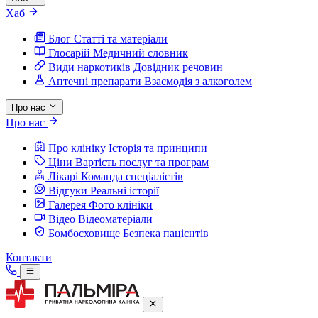
Хаб
Блог
Статті та матеріали
Глосарій
Медичний словник
Види наркотиків
Довідник речовин
Аптечні препарати
Взаємодія з алкоголем
Про нас
Про нас
Про клініку
Історія та принципи
Ціни
Вартість послуг та програм
Лікарі
Команда спеціалістів
Відгуки
Реальні історії
Галерея
Фото клініки
Відео
Відеоматеріали
Бомбосховище
Безпека пацієнтів
Контакти