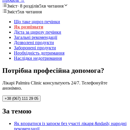
Профіль →
Зміст
· 8 розділів
5хв читання
Зміст
5хв читання
Що таке цироз печінки
Як розпізнати
Дієта за цирозу печінки
Загальні рекомендації
Дозволені продукти
Заборонені продукти
Необхідність дотримання
Наслідки недотримання
Потрібна професійна допомога?
Лікарі Palmira Clinic консультують 24/7. Телефонуйте
анонімно.
+38 (067) 111 29 05
За темою
Як впоратися із запоєм без участі лікаря &ndash; народні
рекомендації