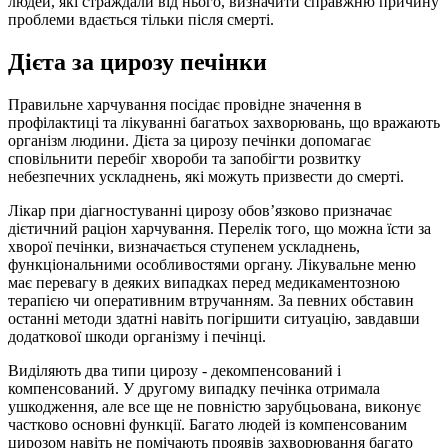
людей, які страждали від нього, визначити справжню причину
проблеми вдається тільки після смерті.
Дієта за цирозу печінки
Правильне харчування посідає провідне значення в
профілактиці та лікуванні багатьох захворювань, що вражають
організм людини. Дієта за цирозу печінки допомагає
сповільнити перебіг хвороби та запобігти розвитку
небезпечних ускладнень, які можуть призвести до смерті.
Лікар при діагностуванні цирозу обов’язково призначає
дієтичний раціон харчування. Перелік того, що можна їсти за
хворої печінки, визначається ступенем ускладнень,
функціональними особливостями органу. Лікувальне меню
має перевагу в деяких випадках перед медикаментозною
терапією чи оперативним втручанням. За певних обставин
останні методи здатні навіть погіршити ситуацію, завдавши
додаткової шкоди організму і печінці.
Виділяють два типи цирозу - декомпенсований і
компенсований. У другому випадку печінка отримала
ушкодження, але все ще не повністю зарубцьована, виконує
частково основні функції. Багато людей із компенсованим
цирозом навіть не помічають проявів захворювання багато