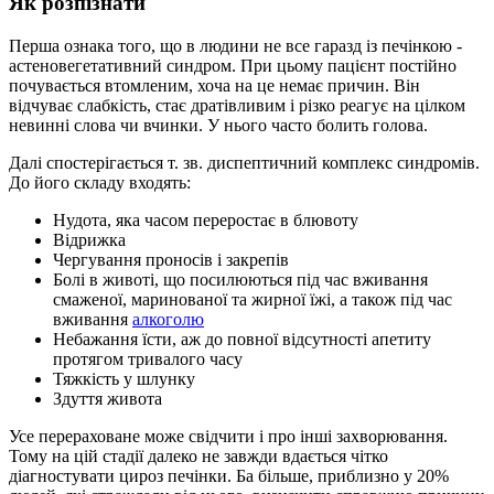
Як розпізнати
Перша ознака того, що в людини не все гаразд із печінкою -
астеновегетативний синдром. При цьому пацієнт постійно
почувається втомленим, хоча на це немає причин. Він
відчуває слабкість, стає дратівливим і різко реагує на цілком
невинні слова чи вчинки. У нього часто болить голова.
Далі спостерігається т. зв. диспептичний комплекс синдромів.
До його складу входять:
Нудота, яка часом переростає в блювоту
Відрижка
Чергування проносів і закрепів
Болі в животі, що посилюються під час вживання
смаженої, маринованої та жирної їжі, а також під час
вживання
алкоголю
Небажання їсти, аж до повної відсутності апетиту
протягом тривалого часу
Тяжкість у шлунку
Здуття живота
Усе перераховане може свідчити і про інші захворювання.
Тому на цій стадії далеко не завжди вдається чітко
діагностувати цироз печінки. Ба більше, приблизно у 20%