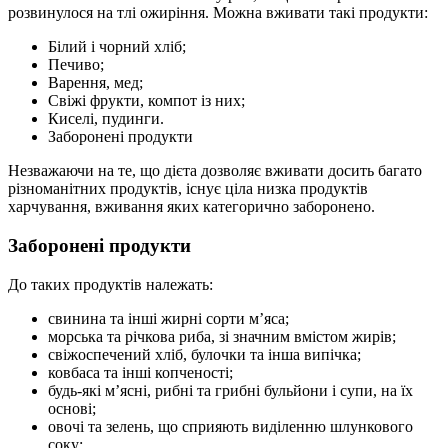
розвинулося на тлі ожиріння. Можна вживати такі продукти:
Білий і чорний хліб;
Печиво;
Варення, мед;
Свіжі фрукти, компот із них;
Киселі, пудинги.
Заборонені продукти
Незважаючи на те, що дієта дозволяє вживати досить багато
різноманітних продуктів, існує ціла низка продуктів
харчування, вживання яких категорично заборонено.
Заборонені продукти
До таких продуктів належать:
свинина та інші жирні сорти м’яса;
морська та річкова риба, зі значним вмістом жирів;
свіжоспечений хліб, булочки та інша випічка;
ковбаса та інші копченості;
будь-які м’ясні, рибні та грибні бульйони і супи, на їх
основі;
овочі та зелень, що сприяють виділенню шлункового
соку;