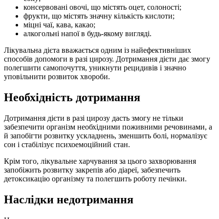
консервовані овочі, що містять оцет, солоності;
фрукти, що містять значну кількість кислоти;
міцні чаї, кава, какао;
алкогольні напої в будь-якому вигляді.
Лікувальна дієта вважається одним із найефективніших
способів допомоги в разі цирозу. Дотримання дієти дає змогу
полегшити самопочуття, уникнути рецидивів і значно
уповільнити розвиток хвороби.
Необхідність дотримання
Дотримання дієти в разі цирозу дасть змогу не тільки
забезпечити організм необхідними поживними речовинами, а
й запобігти розвитку ускладнень, зменшить болі, нормалізує
сон і стабілізує психоемоційний стан.
Крім того, лікувальне харчування за цього захворювання
запобіжить розвитку закрепів або діареї, забезпечить
детоксикацію організму та полегшить роботу печінки.
Наслідки недотримання