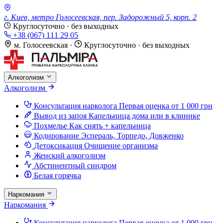
г. Киев, метро Голосеевская, пер. Задорожный 5, корп. 2
Круглосуточно · без выходных
+38 (067) 111 29 05
м. Голосеевская
·
Круглосуточно · без выходных
Алкоголизм
Алкоголизм
Консультация нарколога
Первая оценка от 1 000 грн
Вывод из запоя
Капельница дома или в клинике
Похмелье
Как снять + капельница
Кодирование
Эспераль, Торпедо, Довженко
Детоксикация
Очищение организма
Женский алкоголизм
Абстинентный синдром
Белая горячка
Наркомания
Наркомания
Консультация нарколога
Первая оценка от 1 000 грн