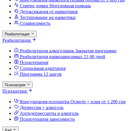
Снятие ломки
Неотложная помощь
Детоксикация от наркотиков
Тестирование на наркотики
Созависимость
Реабилитация
Реабилитация
Реабилитация алкоголиков
Закрытая программа
Реабилитация наркозависимых
21-90 дней
Психотерапия
Социальная адаптация
Программа 12 шагов
Психиатрия
Психиатрия
Консультация психиатра
Осмотр + план от 1 200 грн
Депрессия + алкоголь
Антидепрессанты и алкоголь
Психотерапия зависимости
Хаб