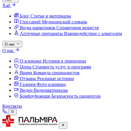
Хаб
Блог
Статьи и материалы
Глоссарий
Медицинский словарь
Виды наркотиков
Справочник веществ
Аптечные препараты
Взаимодействие с алкоголем
О нас
О нас
О клинике
История и принципы
Цены
Стоимость услуг и программ
Врачи
Команда специалистов
Отзывы
Реальные истории
Галерея
Фото клиники
Видео
Видеоматериалы
Бомбоубежище
Безопасность пациентов
Контакты