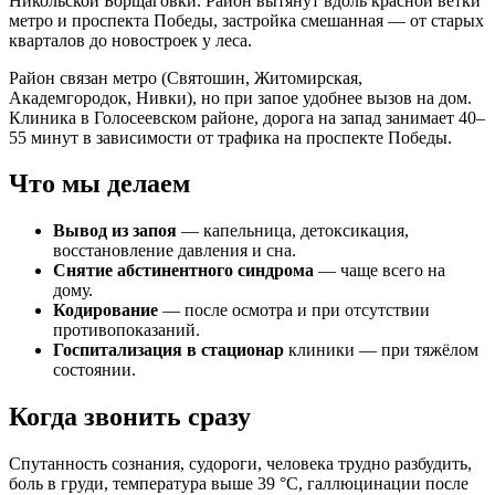
Никольской Борщаговки. Район вытянут вдоль красной ветки
метро и проспекта Победы, застройка смешанная — от старых
кварталов до новостроек у леса.
Район связан метро (Святошин, Житомирская,
Академгородок, Нивки), но при запое удобнее вызов на дом.
Клиника в Голосеевском районе, дорога на запад занимает 40–
55 минут в зависимости от трафика на проспекте Победы.
Что мы делаем
Вывод из запоя
— капельница, детоксикация,
восстановление давления и сна.
Снятие абстинентного синдрома
— чаще всего на
дому.
Кодирование
— после осмотра и при отсутствии
противопоказаний.
Госпитализация в стационар
клиники — при тяжёлом
состоянии.
Когда звонить сразу
Спутанность сознания, судороги, человека трудно разбудить,
боль в груди, температура выше 39 °C, галлюцинации после