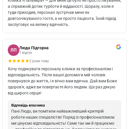
Клініка «Пальміра» — для мене це було не просто лікування,
а справжній дотик турботи й відданості. Щоразу, коли я
туди приходив, персонал зустрічав мене як
довгоочікуваного гостя, а не просто пацієнта. Їхній підхід
заслуговує на велику вдячність.
Люда Підгорна
ЛП
1 відгук
2 роки тому
Хочу подякувати персоналу клініки за професіоналізм і
відповідальність. Після вашої допомоги мій чоловік
повернувся до життя, і я вічно вам вдячна. Дай вам Боже
здоров'я, адже ви повертаєте його людям. Ще раз дякую
від щирого серця!
Відповідь власника
Пані Людо, ви помітили найважливіший критерій
роботи наших спеціалістів! Поряд із професіоналізмом
ми цінуємо відповідальність! Саме так ми й працюємо