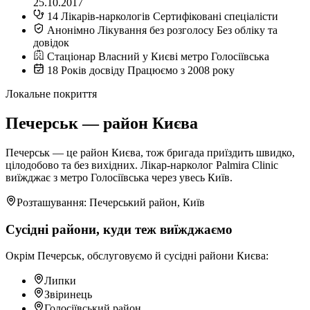
25.10.2017
14
Лікарів-наркологів
Сертифіковані спеціалісти
Анонімно
Лікування без розголосу
Без обліку та
довідок
Стаціонар
Власний у Києві
метро Голосіївська
18
Років досвіду
Працюємо з 2008 року
Локальне покриття
Печерськ — район Києва
Печерськ — це район Києва, тож бригада приїздить швидко,
цілодобово та без вихідних. Лікар-нарколог Palmira Clinic
виїжджає з метро Голосіївська через увесь Київ.
Розташування: Печерський район, Київ
Сусідні райони, куди теж виїжджаємо
Окрім Печерськ, обслуговуємо й сусідні райони Києва:
Липки
Звіринець
Голосіївський район