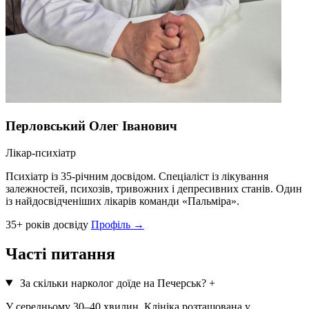
Перловський Олег Іванович
Лікар-психіатр
Психіатр із 35-річним досвідом. Спеціаліст із лікування
залежностей, психозів, тривожних і депресивних станів. Один
із найдосвідченіших лікарів команди «Пальміра».
35+ років досвіду
Профіль →
Часті питання
За скільки нарколог доїде на Печерськ?
+
У середньому 30–40 хвилин. Клініка розташована у