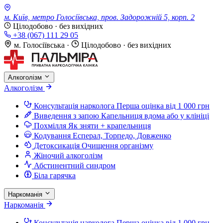
м. Київ, метро Голосіївська, пров. Задорожній 5, корп. 2
Цілодобово · без вихідних
+38 (067) 111 29 05
м. Голосіївська
·
Цілодобово · без вихідних
Алкоголізм
Алкоголізм
Консультація нарколога
Перша оцінка від 1 000 грн
Виведення з запою
Капельниця вдома або у клініці
Похмілля
Як зняти + крапельниця
Кодування
Есперал, Торпедо, Довженко
Детоксикація
Очищення організму
Жіночий алкоголізм
Абстинентний синдром
Біла гарячка
Наркоманія
Наркоманія
Консультація нарколога
Перша оцінка від 1 000 грн