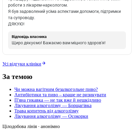
роботи з лікарем-наркологом.
Я був задоволений усіма аспектами допомоги, підтримки
та супроводу.
ДЯКУЮ!
Відповідь власника
Щиро дякуємо! Бажаємо вам міцного здоров'я!
Усі відгуки клініки
За темою
Чи можна вагітним безалкогольне пиво?
Антибіотики та пиво – краще не ризикувати
П'яна гикавка — не так вже й нешкідливо
Лікування алкоголізму — Борщагівка
Трава копитень від алкоголізму
Лікування алкоголізму — Осокорки
Цілодобова лінія · анонімно