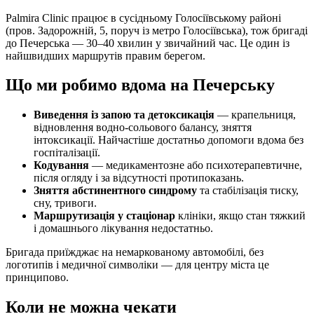
Palmira Clinic працює в сусідньому Голосіївському районі
(пров. Задорожній, 5, поруч із метро Голосіївська), тож бригаді
до Печерська — 30–40 хвилин у звичайний час. Це один із
найшвидших маршрутів правим берегом.
Що ми робимо вдома на Печерську
Виведення із запою та детоксикація
— крапельниця,
відновлення водно-сольового балансу, зняття
інтоксикації. Найчастіше достатньо допомоги вдома без
госпіталізації.
Кодування
— медикаментозне або психотерапевтичне,
після огляду і за відсутності протипоказань.
Зняття абстинентного синдрому
та стабілізація тиску,
сну, тривоги.
Маршрутизація у стаціонар
клініки, якщо стан тяжкий
і домашнього лікування недостатньо.
Бригада приїжджає на немаркованому автомобілі, без
логотипів і медичної символіки — для центру міста це
принципово.
Коли не можна чекати