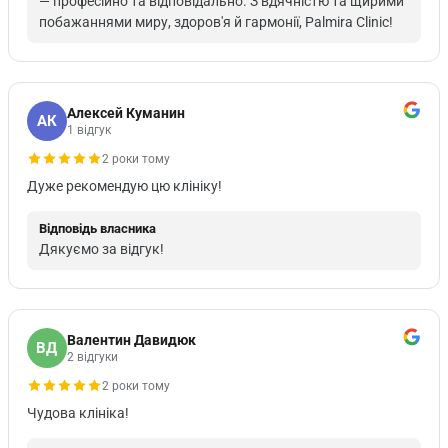
— професійно та відповідально. З вдячністю та щирими
побажаннями миру, здоров'я й гармонії, Palmira Clinic!
Алексей Куманин
АК
1 відгук
2 роки тому
Дуже рекомендую цю клініку!
Відповідь власника
Дякуємо за відгук!
Валентин Давидюк
ВД
2 відгуки
2 роки тому
Чудова клініка!