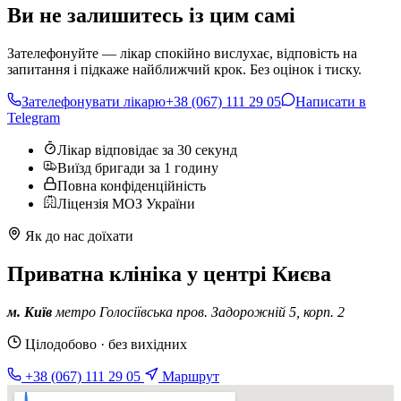
Ви не залишитесь із цим самі
Зателефонуйте — лікар спокійно вислухає, відповість на
запитання і підкаже найближчий крок. Без оцінок і тиску.
Зателефонувати лікарю
+38 (067) 111 29 05
Написати в
Telegram
Лікар відповідає за 30 секунд
Виїзд бригади за 1 годину
Повна конфіденційність
Ліцензія МОЗ України
Як до нас доїхати
Приватна клініка у центрі Києва
м. Київ
метро Голосіївська
пров. Задорожній 5, корп. 2
Цілодобово · без вихідних
+38 (067) 111 29 05
Маршрут