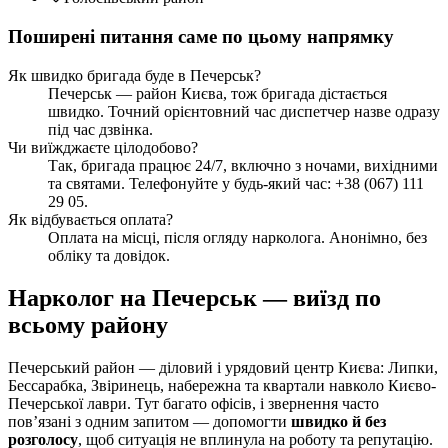
Поширені питання саме по цьому напрямку
Як швидко бригада буде в Печерськ?
Печерськ — район Києва, тож бригада дістається
швидко. Точний орієнтовний час диспетчер назве одразу
під час дзвінка.
Чи виїжджаєте цілодобово?
Так, бригада працює 24/7, включно з ночами, вихідними
та святами. Телефонуйте у будь-який час: +38 (067) 111
29 05.
Як відбувається оплата?
Оплата на місці, після огляду нарколога. Анонімно, без
обліку та довідок.
Нарколог на Печерськ — виїзд по
всьому району
Печерський район — діловий і урядовий центр Києва: Липки,
Бессарабка, Звіринець, набережна та квартали навколо Києво-
Печерської лаври. Тут багато офісів, і звернення часто
пов’язані з одним запитом — допомогти
швидко й без
розголосу
, щоб ситуація не вплинула на роботу та репутацію.