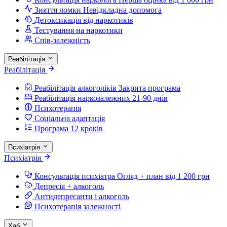
Зняття ломки
Невідкладна допомога
Детоксикація від наркотиків
Тестування на наркотики
Спів-залежність
Реабілітація
Реабілітація
Реабілітація алкоголіків
Закрита програма
Реабілітація наркозалежних
21-90 днів
Психотерапія
Соціальна адаптація
Програма 12 кроків
Психіатрія
Психіатрія
Консультація психіатра
Огляд + план від 1 200 грн
Депресія + алкоголь
Антидепресанти і алкоголь
Психотерапія залежності
Хаб