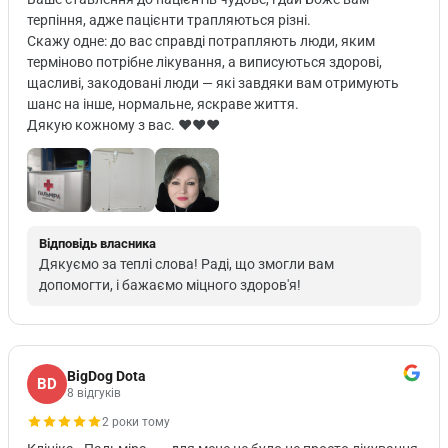
терпіння, адже пацієнти трапляються різні.
Скажу одне: до вас справді потрапляють люди, яким
терміново потрібне лікування, а виписуються здорові,
щасливі, закодовані люди — які завдяки вам отримують
шанс на інше, нормальне, яскраве життя.
Дякую кожному з вас. ♥️♥️♥️
Відповідь власника
Дякуємо за теплі слова! Раді, що змогли вам
допомогти, і бажаємо міцного здоров'я!
BigDog Dota
BD
8 відгуків
2 роки тому