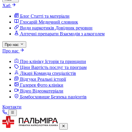
Хаб
Блог
Статті та матеріали
Глосарій
Медичний словник
Види наркотиків
Довідник речовин
Аптечні препарати
Взаємодія з алкоголем
Про нас
Про нас
Про клініку
Історія та принципи
Ціни
Вартість послуг та програм
Лікарі
Команда спеціалістів
Відгуки
Реальні історії
Галерея
Фото клініки
Відео
Відеоматеріали
Бомбосховище
Безпека пацієнтів
Контакти