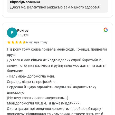
Відповідь власника
Дякуємо, Валентине! Бажаємо вам міцного здоров'я!
Pokrov
P
1 відгук
6 місяців тому
Пів року тому криза привела мене сюди. Точніше, привезли
друзі.
До того я мав кілька не надто вдалих спроб боротьби із
залежністю, яка калічила й руйнувала моє життя та життя
близьких.
«Пальміра» допомогла мені.
Справді, дієво та професійно.
Сердечна й щира вдячність людям, які надають таку
допомогу.
(Не хочу казати слово «персонал»…)
Мені допомогли ЛЮДИ, і я дуже їм вдячний!
Окрім грамотної медичної допомоги, я пройшов бінарну
процедуру: підшивання та кодування, а також п'ять сесій