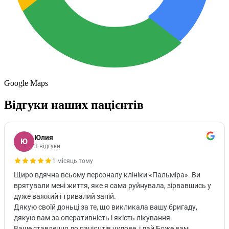
Google Maps
Відгуки наших пацієнтів
Юлия
Ю
3 відгуки
1 місяць тому
Щиро вдячна всьому персоналу клініки «Пальміра». Ви
врятували мені життя, яке я сама руйнувала, зірвавшись у
дуже важкий і тривалий запій.
Дякую своїй доньці за те, що викликала вашу бригаду,
дякую вам за оперативність і якість лікування.
Ваше ставлення до пацієнтів чудове, і дай Боже вам