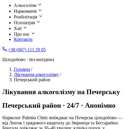
Алкоголізм
Наркоманія
Реабілітація
Психіатрія
Хаб
Про нас
Контакти
+38 (067) 111 29 05
Цілодобово · без вихідних
Головна
/
Лікування алкоголізму
/
Печерський район
Лікування алкоголізму на Печерську
Печерський район · 24/7 · Анонімно
Нарколог Palmira Clinic виїжджає на Печерськ цілодобово —
від Липок і урядового кварталу до Звіринця та Бессарабки.
Бригада доїжджає за 30–40 хвилин: клініка поруч, у