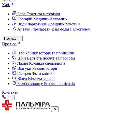
Хаб
Блог
Статті та матеріали
Глосарій
Медичний словник
Види наркотиків
Довідник речовин
Аптечні препарати
Взаємодія з алкоголем
Про нас
Про нас
Про клініку
Історія та принципи
Ціни
Вартість послуг та програм
Лікарі
Команда спеціалістів
Відгуки
Реальні історії
Галерея
Фото клініки
Відео
Відеоматеріали
Бомбосховище
Безпека пацієнтів
Контакти