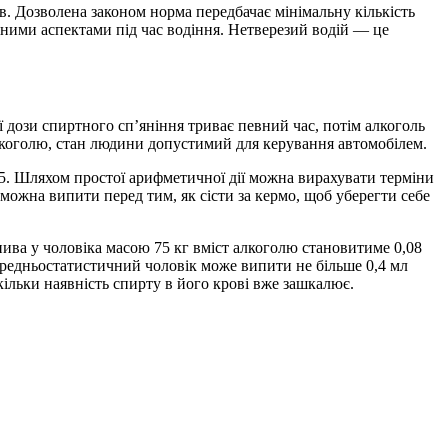
. Дозволена законом норма передбачає мінімальну кількість
ідними аспектами під час водіння. Нетверезий водій — це
 дози спиртного сп’яніння триває певний час, потім алкоголь
 алкоголю, стан людини допустимий для керування автомобілем.
,085. Шляхом простої арифметичної дії можна вирахувати терміни
можна випити перед тим, як сісти за кермо, щоб уберегти себе
пива у чоловіка масою 75 кг вміст алкоголю становитиме 0,08
 середньостатистичний чоловік може випити не більше 0,4 мл
ільки наявність спирту в його крові вже зашкалює.