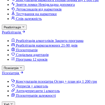
Зняття ломки
Невідкладна допомога
Детоксикація від наркотиків
Тестування на наркотики
Спів-залежність
Реабілітація
Реабілітація
Реабілітація алкоголіків
Закрита програма
Реабілітація наркозалежних
21-90 днів
Психотерапія
Соціальна адаптація
Програма 12 кроків
Психіатрія
Психіатрія
Консультація психіатра
Огляд + план від 1 200 грн
Депресія + алкоголь
Антидепресанти і алкоголь
Психотерапія залежності
Хаб