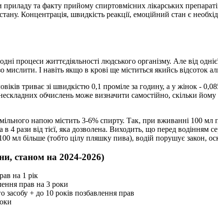
приладу та факту прийому спиртовмісних лікарських препаратів
 стану. Концентрація, швидкість реакції, емоційний стан є необх
дні процеси життєдіяльності людського організму. Але від однієї
зо мислити. І навіть якщо в крові ще міститься якийсь відсоток
ловіків триває зі швидкістю 0,1 проміле за годину, а у жінок - 0
 нескладних обчислень може визначити самостійно, скільки йому 
хмільного напою містить 3-6% спирту. Так, при вживанні 100 мл 
ша в 4 рази від тієї, яка дозволена. Виходить, що перед водінням
0 мл більше (тобто цілу пляшку пива), водій порушує закон, оск
и, станом на 2024-2026)
рав на 1 рік
лення прав на 3 роки
го засобу + до 10 років позбавлення прав
роки