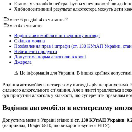
Етанол у чоловіків нейтралізується печінкою зі швидкістю
Хибнопозитивний результат алкотестера можуть дати квас
Зміст
· 6 розділів
4хв читання
Зміст
4хв читання
Водіння автомобіля в нетверезому вигляді
Скільки можна
Позбавлення прав і штрафи (ст. 130 КУпАП України, стан
Небезпечні продукти
Допустима норма алкоголю в крові
Джерела
⚠️ Це інформація для України. В інших країнах допустимі
Водіння автомобіля в нетверезому вигляді - річ неприпустима. Б
сильного алкогольного сп’яніння. Але в житті трапляється всяк
був присутній алкоголь у кількості, що суперечить правилам вод
Водіння автомобіля в нетверезому вигля
Допустима межа в Україні згідно зі
ст. 130 КУпАП України
:
0,
(наприклад, Drager 6810, що використовується НПУ).