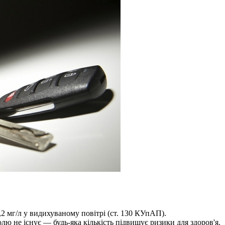
,2 мг/л у видихуваному повітрі (ст. 130 КУпАП).
ю не існує — будь-яка кількість підвищує ризики для здоров'я.