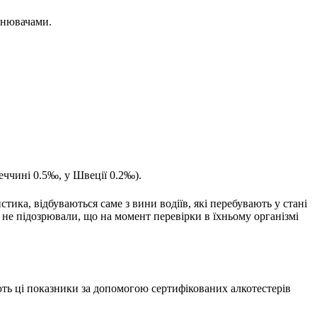
внювачами.
еччині 0.5‰, у Швеції 0.2‰).
тика, відбуваються саме з вини водіїв, які перебувають у стані
 не підозрювали, що на момент перевірки в їхньому організмі
ть ці показники за допомогою сертифікованих алкотестерів