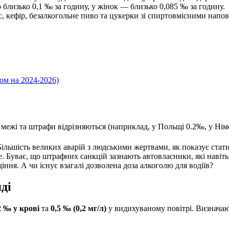
 близько 0,1 ‰ за годину, у жінок — близько 0,085 ‰ за годину.
, кефір, безалкогольне пиво та цукерки зі спиртовмісними напо
ом на 2024-2026)
 межі та штрафи відрізняються (наприклад, у Польщі 0.2‰, у Нім
ільшість великих аварій з людськими жертвами, як показує статис
е. Буває, що штрафних санкцій зазнають автовласники, які навіть
іння. А чи існує взагалі дозволена доза алкоголю для водіїв?
ді
2 ‰ у крові
та
0,5 ‰ (0,2 мг/л)
у видихуваному повітрі. Визначаю