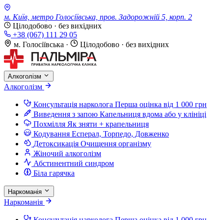
м. Київ, метро Голосіївська, пров. Задорожній 5, корп. 2
Цілодобово · без вихідних
+38 (067) 111 29 05
м. Голосіївська
·
Цілодобово · без вихідних
Алкоголізм
Алкоголізм
Консультація нарколога
Перша оцінка від 1 000 грн
Виведення з запою
Капельниця вдома або у клініці
Похмілля
Як зняти + крапельниця
Кодування
Есперал, Торпедо, Довженко
Детоксикація
Очищення організму
Жіночий алкоголізм
Абстинентний синдром
Біла гарячка
Наркоманія
Наркоманія
Консультація нарколога
Перша оцінка від 1 000 грн