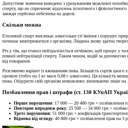
Допустиме значення виведено з урахуванням можливої похибки 
спирту, що не спричиняє відхилень психічного і фізіологічного
завжди серйозна небезпека на дорозі.
Скільки можна
Етиловий спирт викликає алкогольне сп’яніння і порушує приро
починає вивітрюватися з організму. Людина знову здатна твере
Річ у тім, що етанол нейтралізується печінкою, цей процес у чо
повної нейтралізації спирту. Таким чином, водій за допомогою
від покарання.
Розглянемо варіант із вживанням пива. Більшість сортів цього 
проміле (тобто на 1 кг маси 0,08 г алкоголю). Ця кількість мен
пива. Обдурити свій організм неможливо: випиваючи лише на 10
Позбавлення прав і штрафи (ст. 130 КУпАП Україн
Перше порушення
: 17 000 — 20 400 грн + позбавлення п
Повторне впродовж року
: 25 500 — 34 000 грн + позбав
Третє порушення
: 51 000 грн + конфіскація транспортно
Відмова від огляду
: 40 800 грн + позбавлення прав на 3 