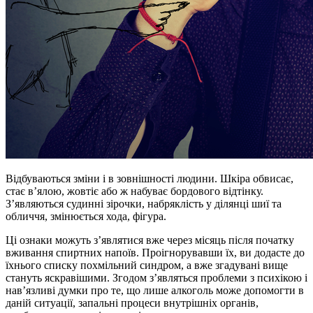
Відбуваються зміни і в зовнішності людини. Шкіра обвисає,
стає в’ялою, жовтіє або ж набуває бордового відтінку.
З’являються судинні зірочки, набряклість у ділянці шиї та
обличчя, змінюється хода, фігура.
Ці ознаки можуть з’являтися вже через місяць після початку
вживання спиртних напоїв. Проігнорувавши їх, ви додасте до
їхнього списку похмільний синдром, а вже згадувані вище
стануть яскравішими. Згодом з’являться проблеми з психікою і
нав’язливі думки про те, що лише алкоголь може допомогти в
даній ситуації, запальні процеси внутрішніх органів,