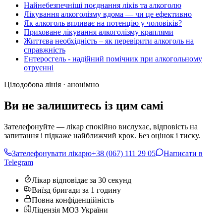
Найнебезпечніші поєднання ліків та алкоголю
Лікування алкоголізму вдома — чи це ефективно
Як алкоголь впливає на потенцію у чоловіків?
Приховане лікування алкоголізму краплями
Життєва необхідність – як перевірити алкоголь на
справжність
Ентеросгель - надійний помічник при алкогольному
отруєнні
Цілодобова лінія · анонімно
Ви не залишитесь із цим самі
Зателефонуйте — лікар спокійно вислухає, відповість на
запитання і підкаже найближчий крок. Без оцінок і тиску.
Зателефонувати лікарю
+38 (067) 111 29 05
Написати в
Telegram
Лікар відповідає за 30 секунд
Виїзд бригади за 1 годину
Повна конфіденційність
Ліцензія МОЗ України