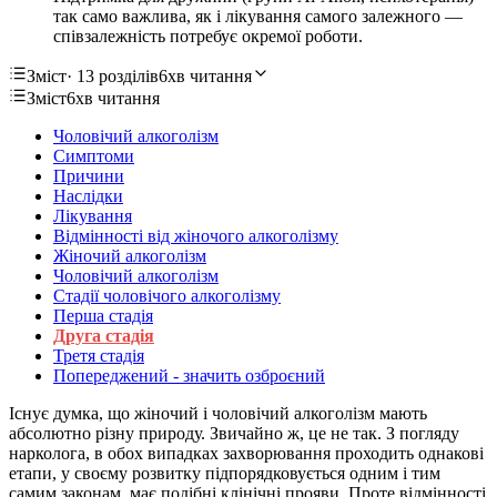
так само важлива, як і лікування самого залежного —
співзалежність потребує окремої роботи.
Зміст
· 13 розділів
6хв читання
Зміст
6хв читання
Чоловічий алкоголізм
Симптоми
Причини
Наслідки
Лікування
Відмінності від жіночого алкоголізму
Жіночий алкоголізм
Чоловічий алкоголізм
Стадії чоловічого алкоголізму
Перша стадія
Друга стадія
Третя стадія
Попереджений - значить озброєний
Існує думка, що жіночий і чоловічий алкоголізм мають
абсолютно різну природу. Звичайно ж, це не так. З погляду
нарколога, в обох випадках захворювання проходить однакові
етапи, у своєму розвитку підпорядковується одним і тим
самим законам, має подібні клінічні прояви. Проте відмінності