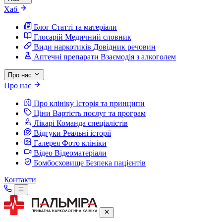
Хаб
Блог
Статті та матеріали
Глосарій
Медичний словник
Види наркотиків
Довідник речовин
Аптечні препарати
Взаємодія з алкоголем
Про нас
Про нас
Про клініку
Історія та принципи
Ціни
Вартість послуг та програм
Лікарі
Команда спеціалістів
Відгуки
Реальні історії
Галерея
Фото клініки
Відео
Відеоматеріали
Бомбосховище
Безпека пацієнтів
Контакти