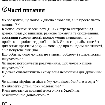
Часті питання
Як зрозуміти, що чоловік дійсно алкоголік, а не просто часто
випиває?
Ключові ознаки залежності (F10.2): втрата контролю над
дозою, потяг до випивки, ранкове похмілля та опохмеління,
зростання толерантності, продовження вживання попри
проблеми в роботі, здоров'ї чи сім'ї. Якщо є щонайменше 3 з
цих ознак протягом року — мова йде про синдром залежності,
а не побутове пияцтво.
Що робити, якщо чоловік не визнає проблему і відмовляється
лікуватись?
Чи варто погрожувати розлученням, щоб чоловік пішов
лікуватись?
Що таке співзалежність і чому вона небезпечна для дружини?
Чи можна підмішати ліки в їжу чоловікові без його згоди?
Як вберегти дітей, поки чоловік п'є?
Куди звертатись дружині алкоголіка в Україні за
безкоштовною допомогою?