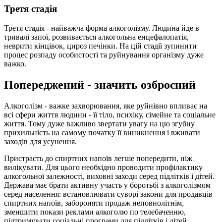
Третя стадія
Третя стадія - найважча форма алкоголізму. Людина йде в
тривалі запої, розвивається алкогольна енцефалопатія,
неврити кінцівок, цироз печінки. На цій стадії зупинити
процес розпаду особистості та руйнування організму дуже
важко.
Попереджений - значить озброєний
Алкоголізм - важке захворювання, яке руйнівно впливає на
всі сфери життя людини - її тіло, психіку, сімейне та соціальне
життя. Тому дуже важливо звертати увагу на цю згубну
прихильність на самому початку її виникнення і вживати
заходів для усунення.
Пристрасть до спиртних напоїв легше попередити, ніж
вилікувати. Для цього необхідно проводити профілактику
алкогольної залежності, виховні заходи серед підлітків і дітей.
Держава має брати активну участь у боротьбі з алкоголізмом
серед населення: встановлювати суворі закони для продавців
спиртних напоїв, забороняти продаж неповнолітнім,
зменшити покази реклами алкоголю по телебаченню,
підтримувати соціальні програми для підлітків і дітей.