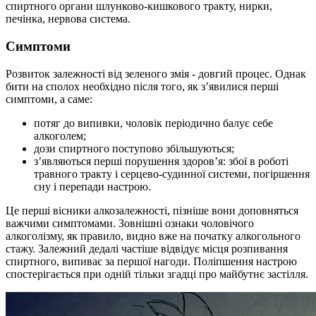
спиртного органи шлунково-кишкового тракту, нирки,
печінка, нервова система.
Симптоми
Розвиток залежності від зеленого змія - довгий процес. Однак
бити на сполох необхідно після того, як з’явилися перші
симптоми, а саме:
потяг до випивки, чоловік періодично балує себе
алкоголем;
дози спиртного поступово збільшуються;
з’являються перші порушення здоров’я: збої в роботі
травного тракту і серцево-судинної системи, погіршення
сну і перепади настрою.
Це перші вісники алкозалежності, пізніше вони доповняться
важчими симптомами. Зовнішні ознаки чоловічого
алкоголізму, як правило, видно вже на початку алкогольного
стажу. Залежний дедалі частіше відвідує місця розпивання
спиртного, випиває за першої нагоди. Поліпшення настрою
спостерігається при одній тільки згадці про майбутнє застілля.