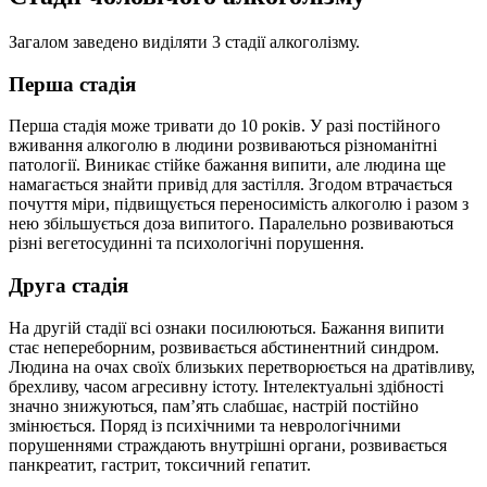
Загалом заведено виділяти 3 стадії алкоголізму.
Перша стадія
Перша стадія може тривати до 10 років. У разі постійного
вживання алкоголю в людини розвиваються різноманітні
патології. Виникає стійке бажання випити, але людина ще
намагається знайти привід для застілля. Згодом втрачається
почуття міри, підвищується переносимість алкоголю і разом з
нею збільшується доза випитого. Паралельно розвиваються
різні вегетосудинні та психологічні порушення.
Друга стадія
На другій стадії всі ознаки посилюються. Бажання випити
стає непереборним, розвивається абстинентний синдром.
Людина на очах своїх близьких перетворюється на дратівливу,
брехливу, часом агресивну істоту. Інтелектуальні здібності
значно знижуються, пам’ять слабшає, настрій постійно
змінюється. Поряд із психічними та неврологічними
порушеннями страждають внутрішні органи, розвивається
панкреатит, гастрит, токсичний гепатит.