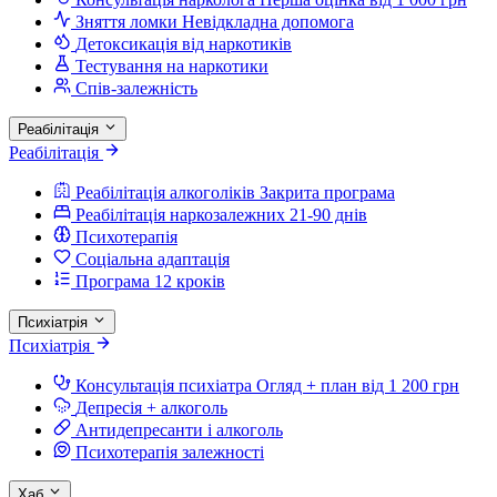
Зняття ломки
Невідкладна допомога
Детоксикація від наркотиків
Тестування на наркотики
Спів-залежність
Реабілітація
Реабілітація
Реабілітація алкоголіків
Закрита програма
Реабілітація наркозалежних
21-90 днів
Психотерапія
Соціальна адаптація
Програма 12 кроків
Психіатрія
Психіатрія
Консультація психіатра
Огляд + план від 1 200 грн
Депресія + алкоголь
Антидепресанти і алкоголь
Психотерапія залежності
Хаб