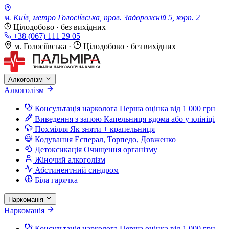
м. Київ, метро Голосіївська, пров. Задорожній 5, корп. 2
Цілодобово · без вихідних
+38 (067) 111 29 05
м. Голосіївська
·
Цілодобово · без вихідних
Алкоголізм
Алкоголізм
Консультація нарколога
Перша оцінка від 1 000 грн
Виведення з запою
Капельниця вдома або у клініці
Похмілля
Як зняти + крапельниця
Кодування
Есперал, Торпедо, Довженко
Детоксикація
Очищення організму
Жіночий алкоголізм
Абстинентний синдром
Біла гарячка
Наркоманія
Наркоманія
Консультація нарколога
Перша оцінка від 1 000 грн