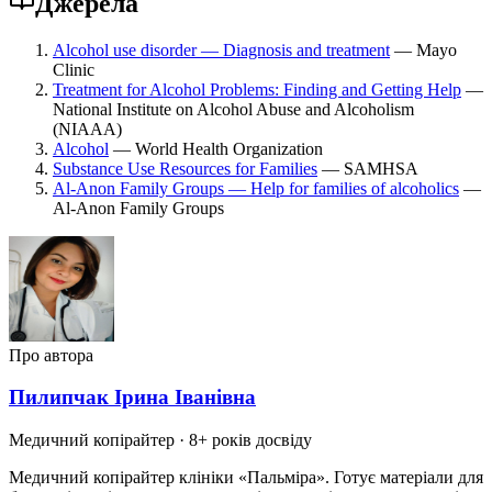
Джерела
Alcohol use disorder — Diagnosis and treatment
— Mayo
Clinic
Treatment for Alcohol Problems: Finding and Getting Help
—
National Institute on Alcohol Abuse and Alcoholism
(NIAAA)
Alcohol
— World Health Organization
Substance Use Resources for Families
— SAMHSA
Al-Anon Family Groups — Help for families of alcoholics
—
Al-Anon Family Groups
Про автора
Пилипчак Ірина Іванівна
Медичний копірайтер
· 8+ років досвіду
Медичний копірайтер клініки «Пальміра». Готує матеріали для