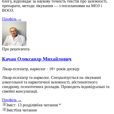
блогу, відповідає за наукову точність текстів про залежності,
препарати, методи лікування — з посиланнями на МОЗ і
ВООЗ.
Профіль →
Про рецензента
Качан Олександр Михайлович
Лікар-психіатр, нарколог
· 18+ років досвіду
Лікар-психіатр та нарколог. Спеціалізується на лікуванні
алкогольної та наркотичної залежності, абстинентного
синдрому, психотичних розладів. Проводить індивідуальні та
сімейні консультації.
Профіль →
Зміст
· 13 розділів
6хв читання
Зміст
6хв читання