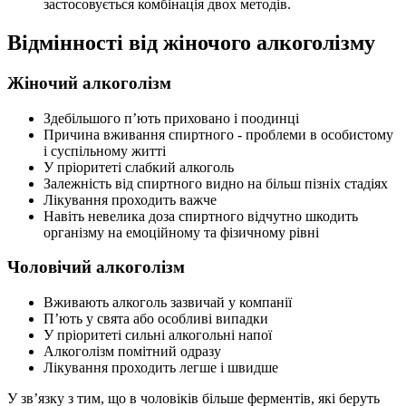
застосовується комбінація двох методів.
Відмінності від жіночого алкоголізму
Жіночий алкоголізм
Здебільшого п’ють приховано і поодинці
Причина вживання спиртного - проблеми в особистому
і суспільному житті
У пріоритеті слабкий алкоголь
Залежність від спиртного видно на більш пізніх стадіях
Лікування проходить важче
Навіть невелика доза спиртного відчутно шкодить
організму на емоційному та фізичному рівні
Чоловічий алкоголізм
Вживають алкоголь зазвичай у компанії
П’ють у свята або особливі випадки
У пріоритеті сильні алкогольні напої
Алкоголізм помітний одразу
Лікування проходить легше і швидше
У зв’язку з тим, що в чоловіків більше ферментів, які беруть