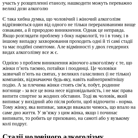
участь у розщепленні етанолу, нашкодити можуть переважно
великі дози алкоголю
Є така хибна думка, що чоловічий і жіночий алкоголізм
відрізняються один від одного не тільки перерахованими вище
ознаками, а й природою виникнення. Однак це неправда.
Якщо розглядати проблему з боку наркології, то і в тому, і в
іншому випадку захворювання проходить одні й ті самі стадії
та має подібні симптоми. Але відмінності у двох гендерних
видах алкоголізму все ж є.
Однією з проблем виникнення жіночого алкоголізму є те, що
жінки п’ють таємно, потайки і поодинці. Це чоловіки
зазвичай п’ють на святах, у великих галасливих (і не тільки)
компаніях, відзначаючи будь-яку, навіть найнепримітнішу
подію. А за плечима жінки стоять сім’я, побут, родинне
вогнище - за все це вона несе відповідальність, і не має права
випити спиртне за жодних обставин. Тоді як чоловік, який
випиває у вихідний або після роботи, щоб відпочити - норма.
Тому жінку, яка випиває, завжди вважали чимось, що впало на
саме дно життя. У зв’язку з цим жінка, якщо і починає
випивати, то робить це приховано, на самоті або у вузькому
колі подруг.
Стадії чоловічого алкоголізму