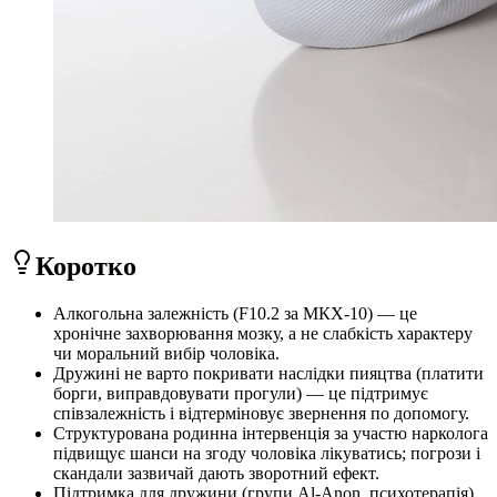
Коротко
Алкогольна залежність (F10.2 за МКХ-10) — це
хронічне захворювання мозку, а не слабкість характеру
чи моральний вибір чоловіка.
Дружині не варто покривати наслідки пияцтва (платити
борги, виправдовувати прогули) — це підтримує
співзалежність і відтерміновує звернення по допомогу.
Структурована родинна інтервенція за участю нарколога
підвищує шанси на згоду чоловіка лікуватись; погрози і
скандали зазвичай дають зворотний ефект.
Підтримка для дружини (групи Al-Anon, психотерапія)