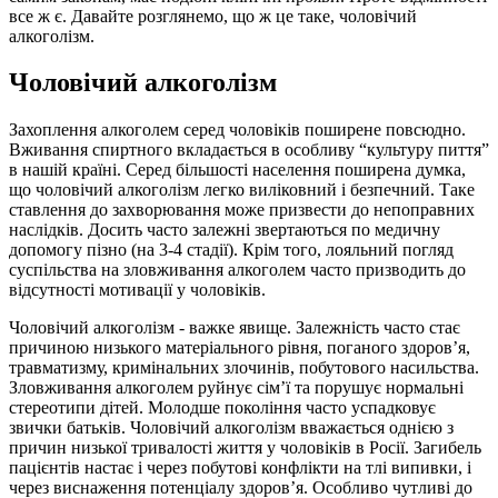
все ж є. Давайте розглянемо, що ж це таке, чоловічий
алкоголізм.
Чоловічий алкоголізм
Захоплення алкоголем серед чоловіків поширене повсюдно.
Вживання спиртного вкладається в особливу “культуру пиття”
в нашій країні. Серед більшості населення поширена думка,
що чоловічий алкоголізм легко виліковний і безпечний. Таке
ставлення до захворювання може призвести до непоправних
наслідків. Досить часто залежні звертаються по медичну
допомогу пізно (на 3-4 стадії). Крім того, лояльний погляд
суспільства на зловживання алкоголем часто призводить до
відсутності мотивації у чоловіків.
Чоловічий алкоголізм - важке явище. Залежність часто стає
причиною низького матеріального рівня, поганого здоров’я,
травматизму, кримінальних злочинів, побутового насильства.
Зловживання алкоголем руйнує сім’ї та порушує нормальні
стереотипи дітей. Молодше покоління часто успадковує
звички батьків. Чоловічий алкоголізм вважається однією з
причин низької тривалості життя у чоловіків в Росії. Загибель
пацієнтів настає і через побутові конфлікти на тлі випивки, і
через виснаження потенціалу здоров’я. Особливо чутливі до