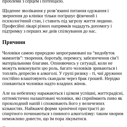
проблеми з серцем і потенцією.
Щоденне зволікання у розв’язанні питання одужання і
звернення до клініки тільки погіршує фізичний і
психологічний стан, і ставить під загрозу життя людини.
Професійні лікарі різних напрямків нададуть допомогу і
підтримку з перших же днів спілкування до нас.
Причини
Чоловіки самою природою запрограмовані на “видобуток
мамонтів”: творення, боротьбу, перемогу, забезпечення сім’ї
матеріальними благами. Опиняючись у ситуації, коли не
можуть виконувати цю роль, багато чоловіків зриваються і
топлять депресію в алкоголі. У групі ризику - ті, чиї дружини
постійно влаштовують скандали через брак грошей. Нерідко
спиваються чоловіки надто владних жінок.
Але на небезпеку наражаються і цілком успішні, життєрадісні,
оптимістично налаштовані чоловіки, які сприймають пиво як
прохолодний напій і споживають його у величезних
кількостях. Найважчі форми хронічної пристрасті до
спиртного починаються з пивного алкоголізму: таким хворим
неможливо довести, що їм пора лікуватися.