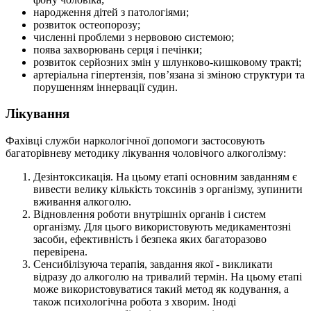
народження дітей з патологіями;
розвиток остеопорозу;
численні проблеми з нервовою системою;
поява захворювань серця і печінки;
розвиток серйозних змін у шлунково-кишковому тракті;
артеріальна гіпертензія, пов’язана зі зміною структури та
порушенням іннервації судин.
Лікування
Фахівці служби наркологічної допомоги застосовують
багаторівневу методику лікування чоловічого алкоголізму:
Дезінтоксикація. На цьому етапі основним завданням є
вивести велику кількість токсинів з організму, зупинити
вживання алкоголю.
Відновлення роботи внутрішніх органів і систем
організму. Для цього використовують медикаментозні
засоби, ефективність і безпека яких багаторазово
перевірена.
Сенсибілізуюча терапія, завдання якої - викликати
відразу до алкоголю на тривалий термін. На цьому етапі
може використовуватися такий метод як кодування, а
також психологічна робота з хворим. Іноді