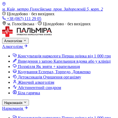
м. Київ, метро Голосіївська, пров. Задорожній 5, корп. 2
Цілодобово · без вихідних
+38 (067) 111 29 05
м. Голосіївська
·
Цілодобово · без вихідних
Алкоголізм
Алкоголізм
Консультація нарколога
Перша оцінка від 1 000 грн
Виведення з запою
Капельниця вдома або у клініці
Похмілля
Як зняти + крапельниця
Кодування
Есперал, Торпедо, Довженко
Детоксикація
Очищення організму
Жіночий алкоголізм
Абстинентний синдром
Біла гарячка
Наркоманія
Наркоманія
Консультація нарколога
Перша оцінка від 1 000 грн