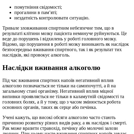
помутніння свідомості;
прогалини в пам’яті;
нездатність контролювати ситуацію.
Тривале зловживання спиртним небезпечне тим, що в
результаті клітини мозку пацієнта неминуче руйнуються. Це
веде до порушень і відхилень у роботі головного мозку.
Відомо, що порушення в роботі мозку виникають як наслідок
безпосередньо вживання спиртного, так і як результат тих
наслідків, які провокує алкоголь.
Наслідки вживання алкоголю
Під час вживання спиртних напоїв негативний вплив
алкоголю позначається не тільки на самопочутті, а й на
загальному стані організму. Негативний вплив міцної
випивки проявляється не тільки в каламутній свідомості та
головних болях, а й у тому, що з часом змінюється робота
основних органів, таких як серце або печінка.
Учені кажуть, що високі обсяги алкоголю часто стають
причиною розвитку різних видів раку, а як наслідок і смерті.
Рак може вразити стравохід, печінку або молочні залози
людини. При цьому часте вживання спиртних напоїв завдає