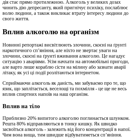
дія стає прямо протилежною. Алкоголь у великих дозах
чинить дію депресанту, який пригнічує психіку, послаблює
волю людини, а також викликає втрату інтересу людини до
свого життя.
Вплив алкоголю на організм
Новинні репортажі висвітлюють злочини, скоєні на ґрунті
наркотичного сп’яніння, але ніхто не звертає уваги на
злочини, скоєні на ґрунті вживання алкоголю. Це нагадує
ситуацію з аваріями. Усім начхати на автомобільні пригоди,
але варто лише кораблю сісти на мілину або зазнати аварії
літаку, як усі ці події розлітаються інтернетом.
Сприймаючи алкоголь як даність, ми забуваємо про те, що
язик, що заплітається, веселощі та похмілля - це ще не весь
вплив спиртних напоїв на наш організм.
Вплив на тіло
Приблизно 20% випитого алкоголю поглинається шлунком.
Решта 80% відправляються в тонку кишку. Як швидко
засвоїться алкоголь - залежить від його концентрації в напої.
Чим вона вища, тим швидше відбуватиметься сп’яніння.