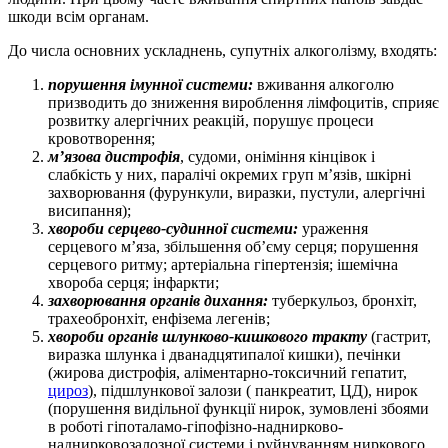
шкоди всім органам.
До числа основних ускладнень, супутніх алкоголізму, входять:
порушення імунної системи:
вживання алкоголю
призводить до зниження вироблення лімфоцитів, сприяє
розвитку алергічних реакцій, порушує процеси
кровотворення;
м’язова дистрофія
, судоми, оніміння кінцівок і
слабкість у них, паралічі окремих груп м’язів, шкірні
захворювання (фурункули, виразки, пустули, алергічні
висипання);
хвороби серцево-судинної системи:
ураження
серцевого м’яза, збільшення об’єму серця; порушення
серцевого ритму; артеріальна гіпертензія; ішемічна
хвороба серця; інфаркти;
захворювання органів дихання:
туберкульоз, бронхіт,
трахеобронхіт, енфізема легенів;
хвороби органів шлунково-кишкового тракту
(гастрит,
виразка шлунка і дванадцятипалої кишки), печінки
(жирова дистрофія, аліментарно-токсичний гепатит,
цироз
), підшлункової залози ( панкреатит, ЦД), нирок
(порушення видільної функції нирок, зумовлені збоями
в роботі гіпоталамо-гіпофізно-наднирково-
наднирковозалозної системи і руйнуванням ниркового