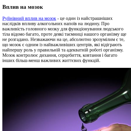
Вплив на мозок
Руйнівний вплив на мозок
- це один із найстрашніших
наслідків впливу алкогольних напоїв на людину. Про
важливість головного мозку для функціонування людського
тіла відомо багато, проте деякі таємниці нашого організму ще
не розгадано. Незважаючи на це, абсолютно зрозумілим є те,
що мозок є одним із найважливіших центрів, які відіграють
найпершу роль у правильній та адекватній роботі організму.
Мозок контролює дихання, серцебиття, ковтання і багато
інших більш-менш важливих життєвих функцій.