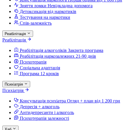
Зняття ломки
Невідкладна допомога
Детоксикація від наркотиків
Тестування на наркотики
Спів-залежність
Реабілітація
Реабілітація
Реабілітація алкоголіків
Закрита програма
Реабілітація наркозалежних
21-90 днів
Психотерапія
Соціальна адаптація
Програма 12 кроків
Психіатрія
Психіатрія
Консультація психіатра
Огляд + план від 1 200 грн
Депресія + алкоголь
Антидепресанти і алкоголь
Психотерапія залежності
Хаб