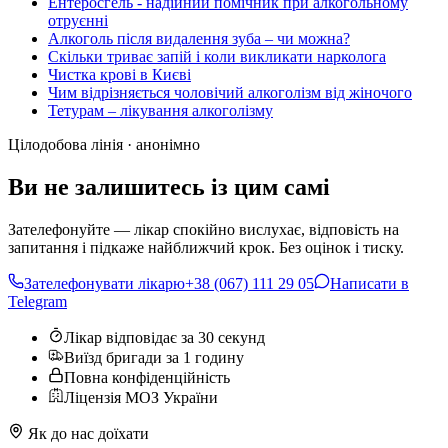
Ентеросгель - надійний помічник при алкогольному
отруєнні
Алкоголь після видалення зуба – чи можна?
Скільки триває запій і коли викликати нарколога
Чистка крові в Києві
Чим відрізняється чоловічий алкоголізм від жіночого
Тетурам – лікування алкоголізму
Цілодобова лінія · анонімно
Ви не залишитесь із цим самі
Зателефонуйте — лікар спокійно вислухає, відповість на
запитання і підкаже найближчий крок. Без оцінок і тиску.
Зателефонувати лікарю
+38 (067) 111 29 05
Написати в
Telegram
Лікар відповідає за 30 секунд
Виїзд бригади за 1 годину
Повна конфіденційність
Ліцензія МОЗ України
Як до нас доїхати