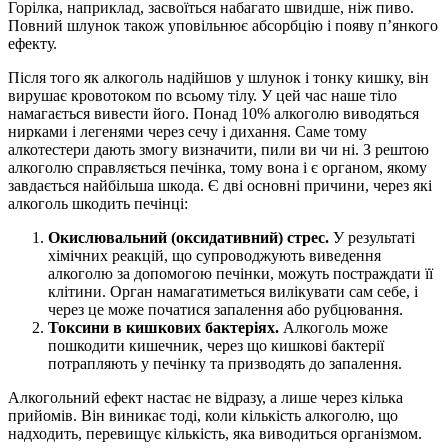
Горілка, наприклад, засвоїться набагато швидше, ніж пиво.
Повний шлунок також уповільнює абсорбцію і появу п’янкого
ефекту.
Після того як алкоголь надійшов у шлунок і тонку кишку, він
вирушає кровотоком по всьому тілу. У цей час наше тіло
намагається вивести його. Понад 10% алкоголю виводяться
нирками і легенями через сечу і дихання. Саме тому
алкотестери дають змогу визначити, пили ви чи ні. З рештою
алкоголю справляється печінка, тому вона і є органом, якому
завдається найбільша шкода. Є дві основні причини, через які
алкоголь шкодить печінці:
Окислювальний (оксидативний) стрес.
У результаті
хімічних реакцій, що супроводжують виведення
алкоголю за допомогою печінки, можуть постраждати її
клітини. Орган намагатиметься вилікувати сам себе, і
через це може початися запалення або рубцювання.
Токсини в кишкових бактеріях.
Алкоголь може
пошкодити кишечник, через що кишкові бактерії
потрапляють у печінку та призводять до запалення.
Алкогольний ефект настає не відразу, а лише через кілька
прийомів. Він виникає тоді, коли кількість алкоголю, що
надходить, перевищує кількість, яка виводиться організмом.