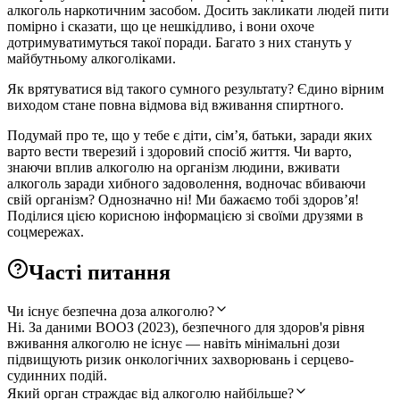
алкоголь наркотичним засобом. Досить закликати людей пити
помірно і сказати, що це нешкідливо, і вони охоче
дотримуватимуться такої поради. Багато з них стануть у
майбутньому алкоголіками.
Як врятуватися від такого сумного результату? Єдино вірним
виходом стане повна відмова від вживання спиртного.
Подумай про те, що у тебе є діти, сім’я, батьки, заради яких
варто вести тверезий і здоровий спосіб життя. Чи варто,
знаючи вплив алкоголю на організм людини, вживати
алкоголь заради хибного задоволення, водночас вбиваючи
свій організм? Однозначно ні! Ми бажаємо тобі здоров’я!
Поділися цією корисною інформацією зі своїми друзями в
соцмережах.
Часті питання
Чи існує безпечна доза алкоголю?
Ні. За даними ВООЗ (2023), безпечного для здоров'я рівня
вживання алкоголю не існує — навіть мінімальні дози
підвищують ризик онкологічних захворювань і серцево-
судинних подій.
Який орган страждає від алкоголю найбільше?