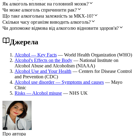
Як алкоголь впливає на головний мозок?
Чи може алкоголь спричинити рак?
Що таке алкогольна залежність за МКХ-10?
Скільки часу організм виводить алкоголь?
Чи допоможе відмова від алкоголю відновити здоров'я?
Джерела
Alcohol — Key Facts
— World Health Organization (WHO)
Alcohol's Effects on the Body
— National Institute on
Alcohol Abuse and Alcoholism (NIAAA)
Alcohol Use and Your Health
— Centers for Disease Control
and Prevention (CDC)
Alcohol use disorder — Symptoms and causes
— Mayo
Clinic
Risks — Alcohol misuse
— NHS UK
Про автора