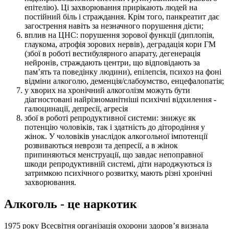
епітелію). Ці захворювання прирікають людей на
постійний біль і страждання. Крім того, панкреатит дає
загострення навіть за незначного порушення дієти;
вплив на ЦНС: порушення зорової функції (диплопія,
глаукома, атрофія зорових нервів), деградація кори ГМ
(збої в роботі вестибулярного апарату, дегенерація
нейронів, страждають центри, що відповідають за
пам’ять та поведінку людини), епілепсія, психоз на фоні
відміни алкоголю, деменція/слабоумство, енцефалопатія;
у хворих на хронічний алкоголізм можуть бути
діагностовані найрізноманітніші психічні відхилення -
галюцинації, депресії, агресія
збої в роботі репродуктивної системи: знижує як
потенцію чоловіків, так і здатність до дітородіння у
жінок. У чоловіків унаслідок алкогольної імпотенції
розвиваються неврози та депресії, а в жінок
припиняються менструації, що завдає непоправної
шкоди репродуктивній системі, діти народжуються із
затримкою психічного розвитку, мають різні хронічні
захворювання.
Алкоголь - це наркотик
1975 року Всесвітня організація охорони здоров’я визнала