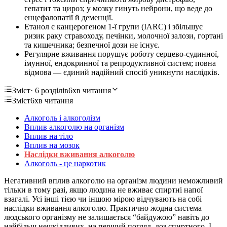
гепатит та цироз; у мозку гинуть нейрони, що веде до
енцефалопатії й деменції.
Етанол є канцерогеном 1-ї групи (IARC) і збільшує
ризик раку стравоходу, печінки, молочної залози, гортані
та кишечника; безпечної дози не існує.
Регулярне вживання порушує роботу серцево-судинної,
імунної, ендокринної та репродуктивної систем; повна
відмова — єдиний надійний спосіб уникнути наслідків.
Зміст
· 6 розділів
6хв читання
Зміст
6хв читання
Алкоголь і алкоголізм
Вплив алкоголю на організм
Вплив на тіло
Вплив на мозок
Наслідки вживання алкоголю
Алкоголь - це наркотик
Негативний вплив алкоголю на організм людини неможливий
тільки в тому разі, якщо людина не вживає спиртні напої
взагалі. Усі інші тією чи іншою мірою відчувають на собі
наслідки вживання алкоголю. Практично жодна система
людського організму не залишається “байдужою” навіть до
найбільш нешкідливих, на перший погляд, доз спиртного. І