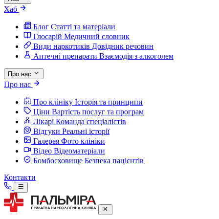
Хаб
Блог
Статті та матеріали
Глосарій
Медичний словник
Види наркотиків
Довідник речовин
Аптечні препарати
Взаємодія з алкоголем
Про нас
Про нас
Про клініку
Історія та принципи
Ціни
Вартість послуг та програм
Лікарі
Команда спеціалістів
Відгуки
Реальні історії
Галерея
Фото клініки
Відео
Відеоматеріали
Бомбосховище
Безпека пацієнтів
Контакти