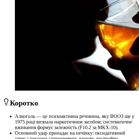
Коротко
Алкоголь — це психоактивна речовина, яку ВООЗ ще у
1975 році визнала наркотичним засобом; систематичне
вживання формує залежність (F10.2 за МКХ-10).
Основний удар припадає на печінку: оксидативний
стрес і токсини спричиняють жирову дистрофію,