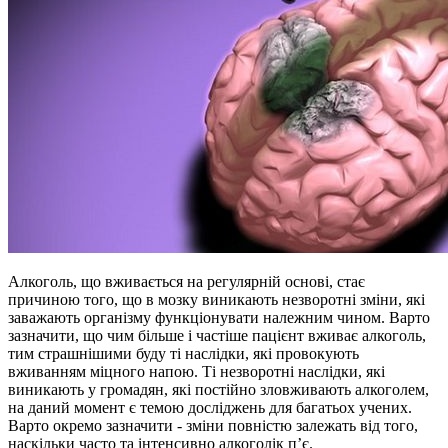
Алкоголь, що вживається на регулярній основі, стає
причиною того, що в мозку виникають незворотні зміни, які
заважають організму функціонувати належним чином. Варто
зазначити, що чим більше і частіше пацієнт вживає алкоголь,
тим страшнішими буду ті наслідки, які провокують
вживанням міцного напою. Ті незворотні наслідки, які
виникають у громадян, які постійно зловживають алкоголем,
на даний момент є темою досліджень для багатьох учених.
Варто окремо зазначити - зміни повністю залежать від того,
наскільки часто та інтенсивно алкоголік п’є.