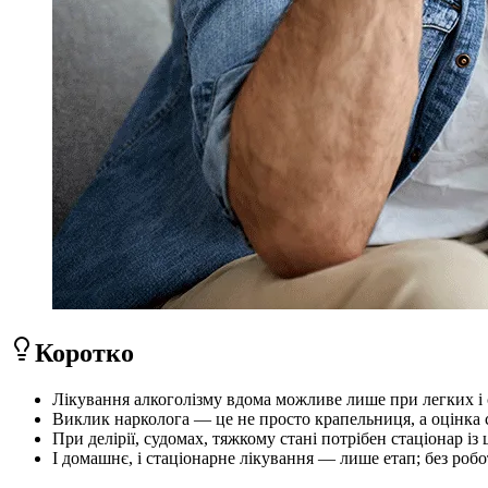
Коротко
Лікування алкоголізму вдома можливе лише при легких і 
Виклик нарколога — це не просто крапельниця, а оцінка с
При делірії, судомах, тяжкому стані потрібен стаціонар 
І домашнє, і стаціонарне лікування — лише етап; без роб