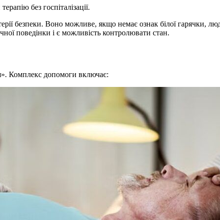
ерапію без госпіталізації.
рії безпеки. Воно можливе, якщо немає ознак білої гарячки, люди
ечної поведінки і є можливість контролювати стан.
я». Комплекс допомоги включає: