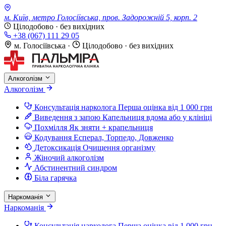
м. Київ, метро Голосіївська, пров. Задорожній 5, корп. 2
Цілодобово · без вихідних
+38 (067) 111 29 05
м. Голосіївська
·
Цілодобово · без вихідних
Алкоголізм
Алкоголізм
Консультація нарколога
Перша оцінка від 1 000 грн
Виведення з запою
Капельниця вдома або у клініці
Похмілля
Як зняти + крапельниця
Кодування
Есперал, Торпедо, Довженко
Детоксикація
Очищення організму
Жіночий алкоголізм
Абстинентний синдром
Біла гарячка
Наркоманія
Наркоманія
Консультація нарколога
Перша оцінка від 1 000 грн