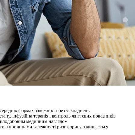
середніх формах залежності без ускладнень
тану, інфузійна терапія і контроль життєвих показників
із цілодобовим медичним наглядом
оти з причинами залежності ризик зриву залишається