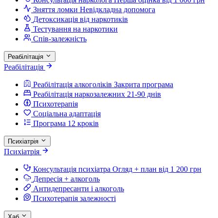
Зняття ломки
Невідкладна допомога
Детоксикація від наркотиків
Тестування на наркотики
Спів-залежність
Реабілітація
Реабілітація
Реабілітація алкоголіків
Закрита програма
Реабілітація наркозалежних
21-90 днів
Психотерапія
Соціальна адаптація
Програма 12 кроків
Психіатрія
Психіатрія
Консультація психіатра
Огляд + план від 1 200 грн
Депресія + алкоголь
Антидепресанти і алкоголь
Психотерапія залежності
Хаб