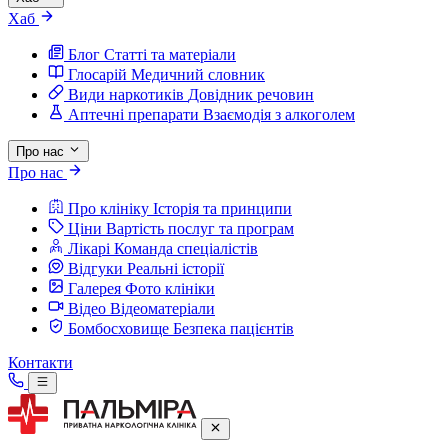
Хаб
Блог
Статті та матеріали
Глосарій
Медичний словник
Види наркотиків
Довідник речовин
Аптечні препарати
Взаємодія з алкоголем
Про нас
Про нас
Про клініку
Історія та принципи
Ціни
Вартість послуг та програм
Лікарі
Команда спеціалістів
Відгуки
Реальні історії
Галерея
Фото клініки
Відео
Відеоматеріали
Бомбосховище
Безпека пацієнтів
Контакти