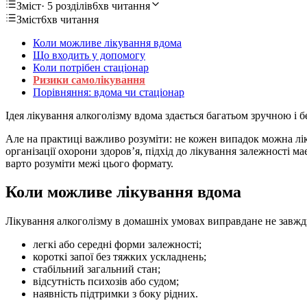
Зміст
· 5 розділів
6хв читання
Зміст
6хв читання
Коли можливе лікування вдома
Що входить у допомогу
Коли потрібен стаціонар
Ризики самолікування
Порівняння: вдома чи стаціонар
Ідея лікування алкоголізму вдома здається багатьом зручною і б
Але на практиці важливо розуміти: не кожен випадок можна ліку
організації охорони здоров’я, підхід до лікування залежності 
варто розуміти межі цього формату.
Коли можливе лікування вдома
Лікування алкоголізму в домашніх умовах виправдане не завжди,
легкі або середні форми залежності;
короткі запої без тяжких ускладнень;
стабільний загальний стан;
відсутність психозів або судом;
наявність підтримки з боку рідних.