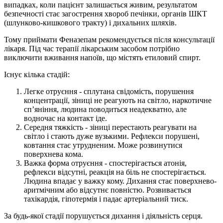
випадках, коли пацієнт залишається живим, результатом
безпечності стає загострення хвороб печінки, органів ШКТ
(шлунково-кишкового тракту) і дихальних шляхів.
Тому приймати Феназепам рекомендується після консультації
лікаря. Під час терапії лікарським засобом потрібно
виключити вживання напоїв, що містять етиловий спирт.
Існує кілька стадій:
Легке отруєння - сплутана свідомість, порушення
концентрації, зіниці не реагують на світло, наркотичне
сп’яніння, людина поводиться неадекватно, але
водночас на контакт іде.
Середня тяжкість - зіниці перестають реагувати на
світло і стають дуже вузькими. Рефлекси порушені,
ковтання стає утрудненим. Може розвинутися
поверхнева кома.
Важка форма отруєння - спостерігається атонія,
рефлекси відсутні, реакція на біль не спостерігається.
Людина впадає у важку кому. Дихання стає поверхнево-
аритмічним або відсутнє повністю. Розвивається
тахікардія, гіпотермія і падає артеріальний тиск.
За будь-якої стадії порушується дихання і діяльність серця.