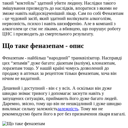
такий “коктейль” здатний убити людину. Наслідки такого
змішування призведуть до наслідків, впоратися з якими не
зможе навіть найдосвідченіший лікар. Сам по собі Феназепам
- це чудовий засіб, який здатний вилікувати алкоголізм,
нервозність, психоз і навіть шизофренію. Але в компанії з
алкоголем це стає не ліками, а вбивцею, що порушує роботу
ЦНС і призводить до смертельного результату.
Що таке феназепам - опис
Феназепам - найбільш “народний” транквілізатор. Насправді
цих “зепамів” дуже багато: діазепам (валіум), клоназепам,
лоразепам тощо. У нашій країні чомусь дозволений до
продажу в аптеках за рецептом тільки феназепам, хоча він
нічим не видатний.
Дешевий і доступний - він є у всіх. А оскільки він дуже
швидко знімає тривогу і допомагає заснути навіть у
запущених ситуаціях, приймають його дуже багато людей.
Даремно, звісно, тому що він не нешкідливий і дуже швидко
викликає сильну залежність
залежність
. Тому ми не
рекомендуємо брати його в рот без призначення лікаря взагалі.