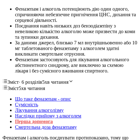
Феназепам і алкоголь потенціюють дію один одного,
спричиняючи небезпечне пригнічення ЦНС, дихання та
серцевої діяльності.
Поєднання навіть низьких доз бензодіазепіну з
невеликою кількістю алкоголю може призвести до коми
та зупинки дихання.
За даними джерел, близько 7 мл внутрішньовенно або 10
мг таблетованого феназепаму з алкоголем здатні
викликати смертельне отруєння.
Феназепам застосовують для лікування алкогольного
абстинентного синдрому, але виключно за схемою
лікаря і без сумісного вживання спиртного.
Зміст
· 6 розділів
5хв читання
Зміст
5хв читання
Що таке феназепам - опис
Сумісність
Лікування алкоголізму
Наслідки прийому з алкоголем
Перша допомога
Смертельна доза феназепаму
Феназепам і алкоголь поєднувати протипоказано, тому що