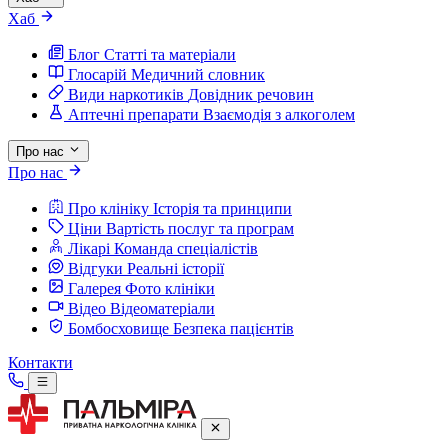
Хаб
Блог
Статті та матеріали
Глосарій
Медичний словник
Види наркотиків
Довідник речовин
Аптечні препарати
Взаємодія з алкоголем
Про нас
Про нас
Про клініку
Історія та принципи
Ціни
Вартість послуг та програм
Лікарі
Команда спеціалістів
Відгуки
Реальні історії
Галерея
Фото клініки
Відео
Відеоматеріали
Бомбосховище
Безпека пацієнтів
Контакти