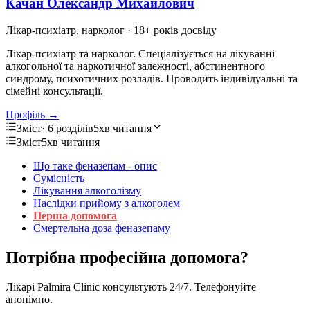
Качан Олександр Михайлович
Лікар-психіатр, нарколог
· 18+ років досвіду
Лікар-психіатр та нарколог. Спеціалізується на лікуванні
алкогольної та наркотичної залежності, абстинентного
синдрому, психотичних розладів. Проводить індивідуальні та
сімейні консультації.
Профіль →
Зміст
· 6 розділів
5хв читання
Зміст
5хв читання
Що таке феназепам - опис
Сумісність
Лікування алкоголізму
Наслідки прийому з алкоголем
Перша допомога
Смертельна доза феназепаму
Потрібна професійна допомога?
Лікарі Palmira Clinic консультують 24/7. Телефонуйте
анонімно.