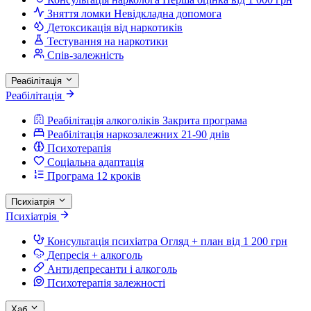
Зняття ломки
Невідкладна допомога
Детоксикація від наркотиків
Тестування на наркотики
Спів-залежність
Реабілітація
Реабілітація
Реабілітація алкоголіків
Закрита програма
Реабілітація наркозалежних
21-90 днів
Психотерапія
Соціальна адаптація
Програма 12 кроків
Психіатрія
Психіатрія
Консультація психіатра
Огляд + план від 1 200 грн
Депресія + алкоголь
Антидепресанти і алкоголь
Психотерапія залежності
Хаб