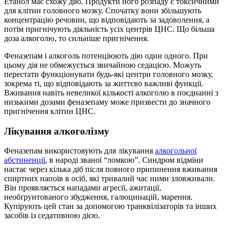
Етанол має схожу дію. Продукти його розпаду є токсичними
для клітин головного мозку. Спочатку вони збільшують
концентрацію речовин, що відповідають за задоволення, а
потім пригнічують діяльність усіх центрів ЦНС. Що більша
доза алкоголю, то сильніше пригнічення.
Феназепам і алкоголь потенціюють дію один одного. При
цьому дія не обмежується звичайною седацією. Можуть
перестати функціонувати будь-які центри головного мозку,
зокрема ті, що відповідають за життєво важливі функції.
Вживання навіть невеликої кількості алкоголю в поєднанні з
низькими дозами феназепаму може призвести до значного
пригнічення клітин ЦНС.
Лікування алкоголізму
Феназепам використовують для лікування
алкогольної
абстиненції
, в народі званої “ломкою”. Синдром відміни
настає через кілька діб після повного припинення вживання
спиртних напоїв в осіб, які тривалий час ними зловживали.
Він проявляється нападами агресії, ажитації,
необґрунтованого збудження, галюцинацій, марення.
Купірують цей стан за допомогою транквілізаторів та інших
засобів із седативною дією.