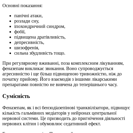
Основні показання:
панічні атаки,
розлади сну,
іпохондричний синдром,
фобії,
підвищена дратівливість,
депресивність,
шизофренія,
сильна збудливість тощо.
При регулярному вживанні, поза комплексним лікуванням,
феназепам викликає звикання. Воно супроводжується
агресивністю і ще більш підвищеною тривожністю, ніж до
початку прийому. Його взаємодія з іншими лікарськими
препаратами повністю не вивчена до теперішнього часу.
Сумісність
Феназепам, як і всі бензодіазепінові транквілізатори, підвищує
кількість гальмівних медіаторів у нейронах центральної
нервової системи. Це призводить до пригнічення діяльності
нервових клітин і обумовлює седативний ефект.