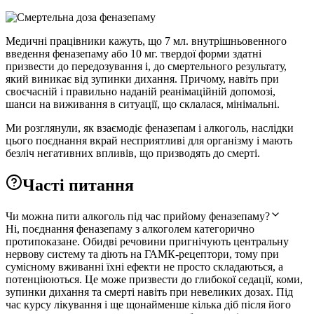
Медичні працівники кажуть, що 7 мл. внутрішньовенного
введення феназепаму або 10 мг. твердої форми здатні
призвести до передозування і, до смертельного результату,
який виникає від зупинки дихання. Причому, навіть при
своєчасній і правильно наданій реанімаційній допомозі,
шанси на виживання в ситуації, що склалася, мінімальні.
Ми розглянули, як взаємодіє феназепам і алкоголь, наслідки
цього поєднання вкрай несприятливі для організму і мають
безліч негативних впливів, що призводять до смерті.
Часті питання
Чи можна пити алкоголь під час прийому феназепаму?
Ні, поєднання феназепаму з алкоголем категорично
протипоказане. Обидві речовини пригнічують центральну
нервову систему та діють на ГАМК-рецептори, тому при
сумісному вживанні їхні ефекти не просто складаються, а
потенціюються. Це може призвести до глибокої седації, коми,
зупинки дихання та смерті навіть при невеликих дозах. Під
час курсу лікування і ще щонайменше кілька діб після його