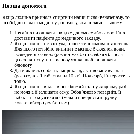
Перша допомога
Якщо людина прийняла спиртний напій після Феназепаму, то
необхідно надати медичну допомогу, яка полягає в такому:
Негайно викликати швидку допомогу або самостійно
доставити пацієнта до медичного закладу.
Якщо людина не заснула, провести промивання шлунка.
Для цього потрібно випити не менше 6 склянок води,
розведеної з содою (розчин має бути слабким). Після
цього натиснути на основу язика, щоб викликати
блювоту.
Дати якийсь сорбент, наприклад, активоване вугілля
(розрахунок 1 таблетка на 10 кг), Полісорб, Ентеросгель
тощо.
Якщо людина впала в несвідомий стан у жодному разі
не можна її залишати саму. Обов’язково поверніть її
набік і зафіксуйте язик (можна використати ручку
ложки, обгорнуту бинтом).