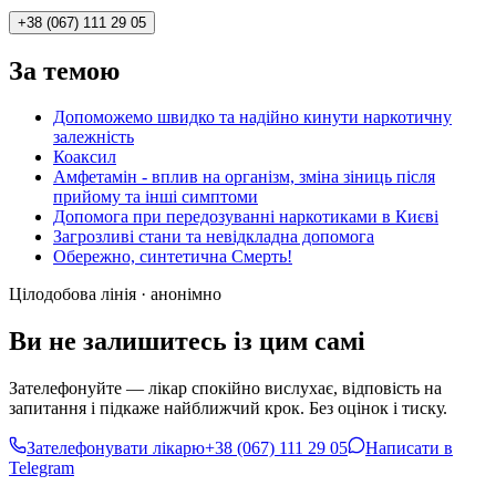
+38 (067) 111 29 05
За темою
Допоможемо швидко та надійно кинути наркотичну
залежність
Коаксил
Амфетамін - вплив на організм, зміна зіниць після
прийому та інші симптоми
Допомога при передозуванні наркотиками в Києві
Загрозливі стани та невідкладна допомога
Обережно, синтетична Смерть!
Цілодобова лінія · анонімно
Ви не залишитесь із цим самі
Зателефонуйте — лікар спокійно вислухає, відповість на
запитання і підкаже найближчий крок. Без оцінок і тиску.
Зателефонувати лікарю
+38 (067) 111 29 05
Написати в
Telegram