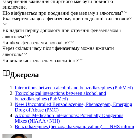
завершення вживання спиртного має бути повністю
виключене.
Що відбувається при поєднанні феназепаму з алкоголем?
Яка смертельна доза феназепаму при поєднанні з алкоголем?
Як надати першу допомогу при отруєнні феназепамом і
алкоголем?
Чи лікує феназепам алкоголізм?
Через скільки часу після феназепаму можна вживати
алкоголь?
Чи викликає феназепам залежність?
Джерела
Interactions between alcohol and benzodiazepines (PubMed)
Toxicological interactions between alcohol and
benzodiazepines (PubMed)
New Uncontrolled Benzodiazepine, Phenazepam, Emerging
Drug of Abuse (PMC)
Alcohol-Medication Interactions: Potentially Dangerous
Mixes (NIAAA / NIH)
Benzodiazepines (benzos, diazepam, valium) — NHS inform