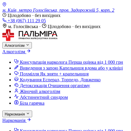
м. Київ, метро Голосіївська, пров. Задорожній 5, корп. 2
Цілодобово · без вихідних
+38 (067) 111 29 05
м. Голосіївська
·
Цілодобово · без вихідних
Алкоголізм
Алкоголізм
Консультація нарколога
Перша оцінка від 1 000 грн
Виведення з запою
Капельниця вдома або у клініці
Похмілля
Як зняти + крапельниця
Кодування
Есперал, Торпедо, Довженко
Детоксикація
Очищення організму
Жіночий алкоголізм
Абстинентний синдром
Біла гарячка
Наркоманія
Наркоманія
Консультація нарколога
Перша оцінка від 1 000 грн