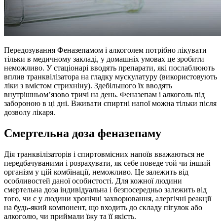
Передозування Феназепамом і алкоголем потрібно лікувати
тільки в медичному закладі, у домашніх умовах це зробити
неможливо. У стаціонарі вводять препарати, які послаблюють
вплив транквілізатора на гладку мускулатуру (використовують
ліки з вмістом стрихніну). Здебільшого їх вводять
внутрішньом’язово тричі на день. Феназепам і алкоголь під
забороною в ці дні. Вживати спиртні напої можна тільки після
дозволу лікаря.
Смертельна доза феназепаму
Дія транквілізаторів і спиртовмісних напоїв вважаються не
передбачуваними і розрахувати, як себе поведе той чи інший
організм у цій комбінації, неможливо. Це залежить від
особливостей даної особистості. Для кожної людини
смертельна доза індивідуальна і безпосередньо залежить від
того, чи є у людини хронічні захворювання, алергічні реакції
на будь-який компонент, що входить до складу пігулок або
алкоголю, чи приймали їжу та її якість.