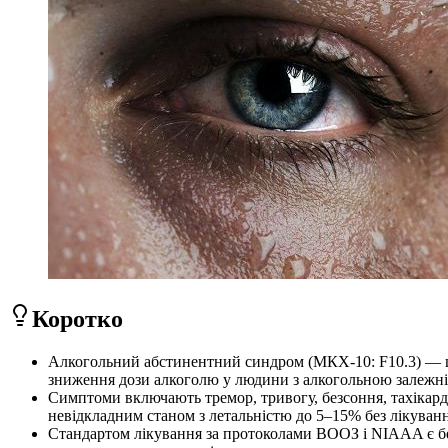
Коротко
Алкогольний абстинентний синдром (МКХ-10: F10.3) — це
зниження дози алкоголю у людини з алкогольною залежні
Симптоми включають тремор, тривогу, безсоння, тахікардію
невідкладним станом з летальністю до 5–15% без лікуванн
Стандартом лікування за протоколами ВООЗ і NIAAA є бенз