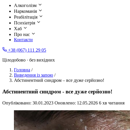
Алкоголізм
Наркоманія
Реабілітація
Психіатрія
Хаб
Про нас
Контакти
+38 (067) 111 29 05
Цілодобово · без вихідних
Головна
/
Виведення із запою
/
Абстинентний синдром – все дуже серйозно!
Абстинентний синдром - все дуже серйозно!
Опубліковано:
30.01.2023
Оновлено:
12.05.2026
6 хв читання