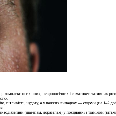
 комплекс психічних, неврологічних і соматовегетативних розл
стю.
, пітливість, нудоту, а у важких випадках — судоми (на 1–2 добу)
я.
одіазепіни (діазепам, лоразепам) у поєднанні з тіаміном (вітам