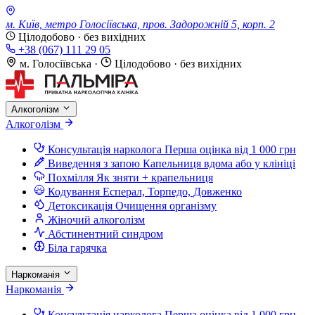
м. Київ, метро Голосіївська, пров. Задорожній 5, корп. 2
Цілодобово · без вихідних
+38 (067) 111 29 05
м. Голосіївська
·
Цілодобово · без вихідних
Алкоголізм
Алкоголізм
Консультація нарколога
Перша оцінка від 1 000 грн
Виведення з запою
Капельниця вдома або у клініці
Похмілля
Як зняти + крапельниця
Кодування
Есперал, Торпедо, Довженко
Детоксикація
Очищення організму
Жіночий алкоголізм
Абстинентний синдром
Біла гарячка
Наркоманія
Наркоманія
Консультація нарколога
Перша оцінка від 1 000 грн