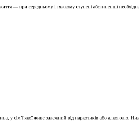
иття — при середньому і тяжкому ступені абстиненції необхідна 
на, у сім’ї якої живе залежний від наркотиків або алкоголю. Ни