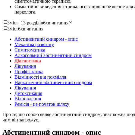
симптоматичною терапією.
Самостійне виведення з тривалого запою небезпечне для ж
нарколога.
Зміст
· 13 розділів
6хв читання
Зміст
6хв читання
Абстинентний синдром - опис
Механізм розвитку
Симптоматика
Алкогольний абстинентний синдром
Діагностика
Лікування
Профілактика
Відмінності від похмілля
Наркотичний абстинентний синдром
Лікування
Детоксикація
Відновлення
Ремісія - це початок шляху
Про те, що собою являє абстинентний синдром, знає кожна люди
чим він загрожує.
Абстинентний синдром - опис