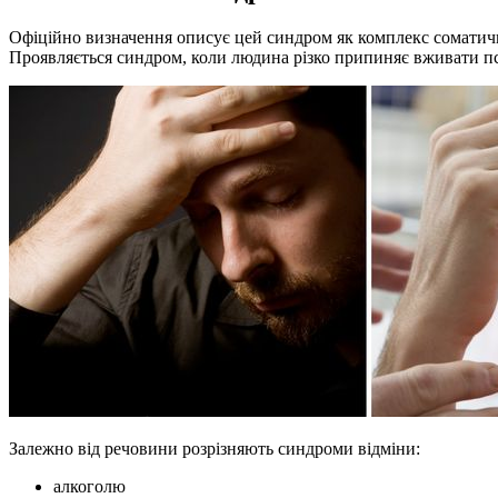
Офіційно визначення описує цей синдром як комплекс соматични
Проявляється синдром, коли людина різко припиняє вживати п
Залежно від речовини розрізняють синдроми відміни:
алкоголю