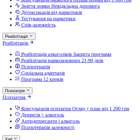
Зняття ломки
Невідкладна допомога
Детоксикація від наркотиків
Тестування на наркотики
Спів-залежність
Реабілітація
Реабілітація
Реабілітація алкоголіків
Закрита програма
Реабілітація наркозалежних
21-90 днів
Психотерапія
Соціальна адаптація
Програма 12 кроків
Психіатрія
Психіатрія
Консультація психіатра
Огляд + план від 1 200 грн
Депресія + алкоголь
Антидепресанти і алкоголь
Психотерапія залежності
Хаб