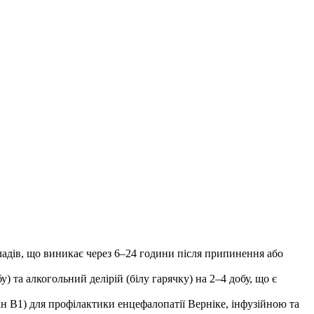
адів, що виникає через 6–24 години після припинення або
 та алкогольний делірій (білу гарячку) на 2–4 добу, що є
ін B1) для профілактики енцефалопатії Верніке, інфузійною та