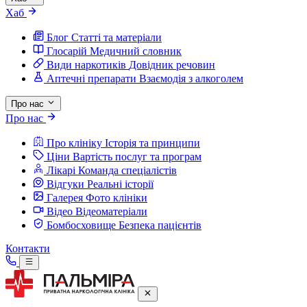
Хаб
Блог
Статті та матеріали
Глосарій
Медичний словник
Види наркотиків
Довідник речовин
Аптечні препарати
Взаємодія з алкоголем
Про нас
Про нас
Про клініку
Історія та принципи
Ціни
Вартість послуг та програм
Лікарі
Команда спеціалістів
Відгуки
Реальні історії
Галерея
Фото клініки
Відео
Відеоматеріали
Бомбосховище
Безпека пацієнтів
Контакти