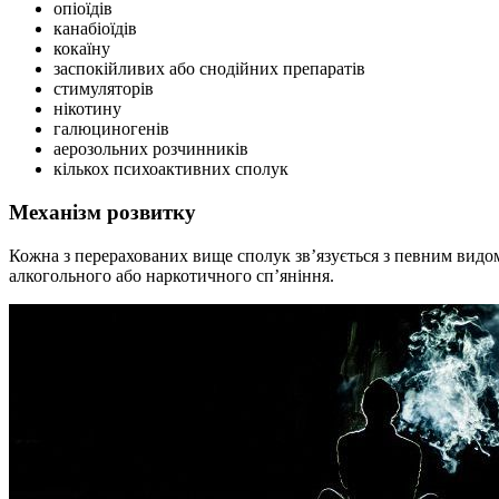
опіоїдів
канабіоїдів
кокаїну
заспокійливих або снодійних препаратів
стимуляторів
нікотину
галюциногенів
аерозольних розчинників
кількох психоактивних сполук
Механізм розвитку
Кожна з перерахованих вище сполук зв’язується з певним видом 
алкогольного або наркотичного сп’яніння.