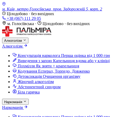
м. Київ, метро Голосіївська, пров. Задорожній 5, корп. 2
Цілодобово · без вихідних
+38 (067) 111 29 05
м. Голосіївська
·
Цілодобово · без вихідних
Алкоголізм
Алкоголізм
Консультація нарколога
Перша оцінка від 1 000 грн
Виведення з запою
Капельниця вдома або у клініці
Похмілля
Як зняти + крапельниця
Кодування
Есперал, Торпедо, Довженко
Детоксикація
Очищення організму
Жіночий алкоголізм
Абстинентний синдром
Біла гарячка
Наркоманія
Наркоманія
Консультація нарколога
Перша оцінка від 1 000 грн