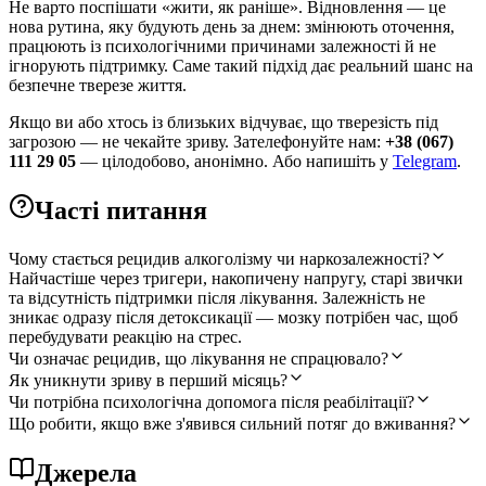
Не варто поспішати «жити, як раніше». Відновлення — це
нова рутина, яку будують день за днем: змінюють оточення,
працюють із психологічними причинами залежності й не
ігнорують підтримку. Саме такий підхід дає реальний шанс на
безпечне тверезе життя.
Якщо ви або хтось із близьких відчуває, що тверезість під
загрозою — не чекайте зриву. Зателефонуйте нам:
+38 (067)
111 29 05
— цілодобово, анонімно. Або напишіть у
Telegram
.
Часті питання
Чому стається рецидив алкоголізму чи наркозалежності?
Найчастіше через тригери, накопичену напругу, старі звички
та відсутність підтримки після лікування. Залежність не
зникає одразу після детоксикації — мозку потрібен час, щоб
перебудувати реакцію на стрес.
Чи означає рецидив, що лікування не спрацювало?
Як уникнути зриву в перший місяць?
Чи потрібна психологічна допомога після реабілітації?
Що робити, якщо вже з'явився сильний потяг до вживання?
Джерела