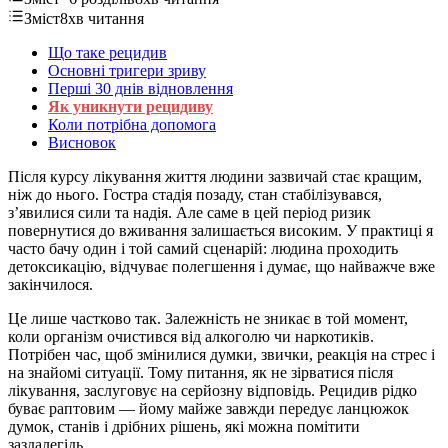
Зміст
8хв читання
Що таке рецидив
Основні тригери зриву
Перші 30 днів відновлення
Як уникнути рецидиву
Коли потрібна допомога
Висновок
Після курсу лікування життя людини зазвичай стає кращим,
ніж до нього. Гостра стадія позаду, стан стабілізувався,
з’явилися сили та надія. Але саме в цей період ризик
повернутися до вживання залишається високим. У практиці я
часто бачу один і той самий сценарій: людина проходить
детоксикацію, відчуває полегшення і думає, що найважче вже
закінчилося.
Це лише частково так. Залежність не зникає в той момент,
коли організм очистився від алкоголю чи наркотиків.
Потрібен час, щоб змінилися думки, звички, реакція на стрес і
на знайомі ситуації. Тому питання, як не зірватися після
лікування, заслуговує на серйозну відповідь. Рецидив рідко
буває раптовим — йому майже завжди передує ланцюжок
думок, станів і дрібних рішень, які можна помітити
заздалегідь.