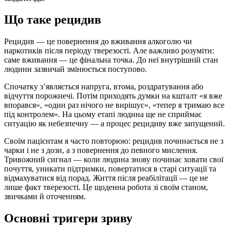
Що таке рецидив
Рецидив — це повернення до вживання алкоголю чи
наркотиків після періоду тверезості. Але важливо розуміти:
саме вживання — це фінальна точка. До неї внутрішній стан
людини зазвичай змінюється поступово.
Спочатку з’являється напруга, втома, роздратування або
відчуття порожнечі. Потім приходять думки на кшталт «я вже
впорався», «один раз нічого не вирішує», «тепер я тримаю все
під контролем». На цьому етапі людина ще не сприймає
ситуацію як небезпечну — а процес рецидиву вже запущений.
Своїм пацієнтам я часто повторюю: рецидив починається не з
чарки і не з дози, а з повернення до певного мислення.
Тривожний сигнал — коли людина знову починає ховати свої
почуття, уникати підтримки, повертатися в старі ситуації та
відмахуватися від порад. Життя після реабілітації — це не
лише факт тверезості. Це щоденна робота зі своїм станом,
звичками й оточенням.
Основні тригери зриву