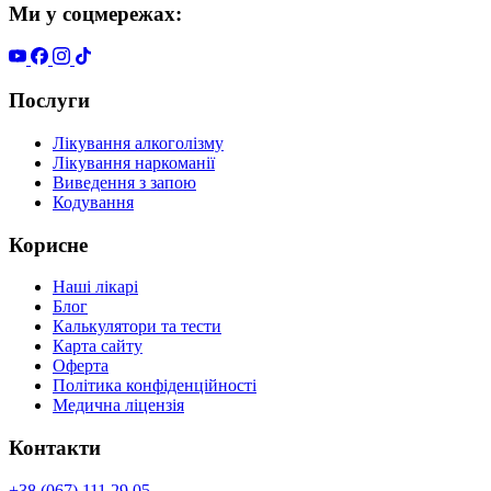
Ми у соцмережах:
Послуги
Лікування алкоголізму
Лікування наркоманії
Виведення з запою
Кодування
Корисне
Наші лікарі
Блог
Калькулятори та тести
Карта сайту
Оферта
Політика конфіденційності
Медична ліцензія
Контакти
+38 (067) 111 29 05