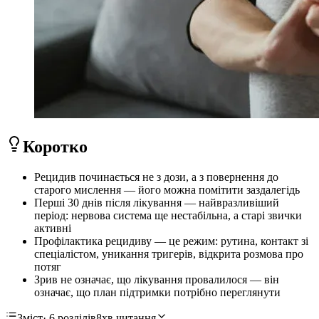
Коротко
Рецидив починається не з дози, а з повернення до
старого мислення — його можна помітити заздалегідь
Перші 30 днів після лікування — найвразливіший
період: нервова система ще нестабільна, а старі звички
активні
Профілактика рецидиву — це режим: рутина, контакт зі
спеціалістом, уникання тригерів, відкрита розмова про
потяг
Зрив не означає, що лікування провалилося — він
означає, що план підтримки потрібно переглянути
Зміст
· 6 розділів
8хв читання