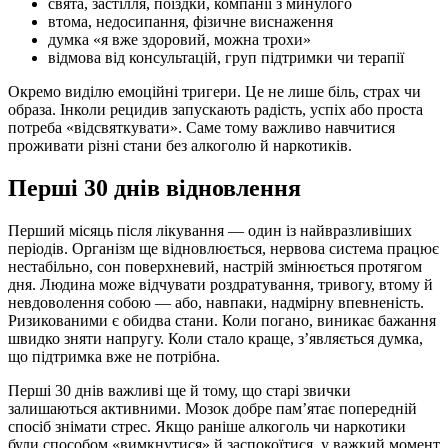
свята, застілля, поїздки, компанії з минулого
втома, недосипання, фізичне виснаження
думка «я вже здоровий, можна трохи»
відмова від консультацій, груп підтримки чи терапії
Окремо виділю емоційні тригери. Це не лише біль, страх чи
образа. Інколи рецидив запускають радість, успіх або проста
потреба «відсвяткувати». Саме тому важливо навчитися
проживати різні стани без алкоголю й наркотиків.
Перші 30 днів відновлення
Перший місяць після лікування — один із найвразливіших
періодів. Організм ще відновлюється, нервова система працює
нестабільно, сон поверхневий, настрій змінюється протягом
дня. Людина може відчувати роздратування, тривогу, втому й
невдоволення собою — або, навпаки, надмірну впевненість.
Ризикованими є обидва стани. Коли погано, виникає бажання
швидко зняти напругу. Коли стало краще, з’являється думка,
що підтримка вже не потрібна.
Перші 30 днів важливі ще й тому, що старі звички
залишаються активними. Мозок добре пам’ятає попередній
спосіб знімати стрес. Якщо раніше алкоголь чи наркотики
були способом «вимкнутися» й заспокоїтися, у важкий момент