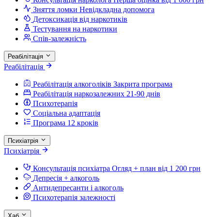
Зняття ломки
Невідкладна допомога
Детоксикація від наркотиків
Тестування на наркотики
Спів-залежність
Реабілітація
Реабілітація
Реабілітація алкоголіків
Закрита програма
Реабілітація наркозалежних
21-90 днів
Психотерапія
Соціальна адаптація
Програма 12 кроків
Психіатрія
Психіатрія
Консультація психіатра
Огляд + план від 1 200 грн
Депресія + алкоголь
Антидепресанти і алкоголь
Психотерапія залежності
Хаб