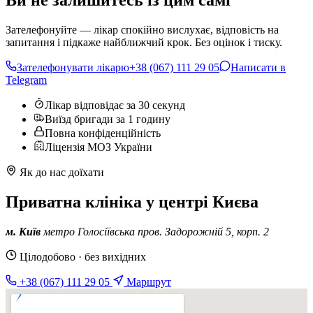
Ви не залишитесь із цим самі
Зателефонуйте — лікар спокійно вислухає, відповість на
запитання і підкаже найближчий крок. Без оцінок і тиску.
Зателефонувати лікарю
+38 (067) 111 29 05
Написати в
Telegram
Лікар відповідає за 30 секунд
Виїзд бригади за 1 годину
Повна конфіденційність
Ліцензія МОЗ України
Як до нас доїхати
Приватна клініка у центрі Києва
м. Київ
метро Голосіївська
пров. Задорожній 5, корп. 2
Цілодобово · без вихідних
+38 (067) 111 29 05
Маршрут