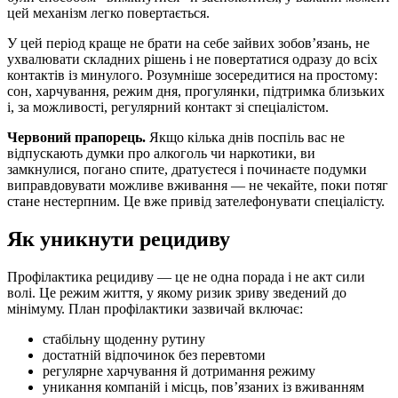
цей механізм легко повертається.
У цей період краще не брати на себе зайвих зобов’язань, не
ухвалювати складних рішень і не повертатися одразу до всіх
контактів із минулого. Розумніше зосередитися на простому:
сон, харчування, режим дня, прогулянки, підтримка близьких
і, за можливості, регулярний контакт зі спеціалістом.
Червоний прапорець.
Якщо кілька днів поспіль вас не
відпускають думки про алкоголь чи наркотики, ви
замкнулися, погано спите, дратуєтеся і починаєте подумки
виправдовувати можливе вживання — не чекайте, поки потяг
стане нестерпним. Це вже привід зателефонувати спеціалісту.
Як уникнути рецидиву
Профілактика рецидиву — це не одна порада і не акт сили
волі. Це режим життя, у якому ризик зриву зведений до
мінімуму. План профілактики зазвичай включає:
стабільну щоденну рутину
достатній відпочинок без перевтоми
регулярне харчування й дотримання режиму
уникання компаній і місць, пов’язаних із вживанням