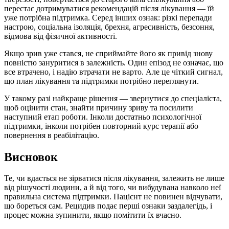
перестає дотримуватися рекомендацій після лікування — їй
уже потрібна підтримка. Серед інших ознак: різкі перепади
настрою, соціальна ізоляція, брехня, агресивність, безсоння,
відмова від фізичної активності.
Якщо зрив уже стався, не сприймайте його як привід знову
повністю зануритися в залежність. Один епізод не означає, що
все втрачено, і надію втрачати не варто. Але це чіткий сигнал,
що план лікування та підтримки потрібно переглянути.
У такому разі найкраще рішення — звернутися до спеціаліста,
щоб оцінити стан, знайти причину зриву та посилити
наступний етап роботи. Інколи достатньо психологічної
підтримки, інколи потрібен повторний курс терапії або
повернення в реабілітацію.
Висновок
Те, чи вдасться не зірватися після лікування, залежить не лише
від рішучості людини, а й від того, чи вибудувана навколо неї
правильна система підтримки. Пацієнт не повинен відчувати,
що бореться сам. Рецидив подає перші ознаки заздалегідь, і
процес можна зупинити, якщо помітити їх вчасно.