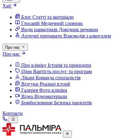
Хаб
Блог
Статті та матеріали
Глосарій
Медичний словник
Види наркотиків
Довідник речовин
Аптечні препарати
Взаємодія з алкоголем
Про нас
Про нас
Про клініку
Історія та принципи
Ціни
Вартість послуг та програм
Лікарі
Команда спеціалістів
Відгуки
Реальні історії
Галерея
Фото клініки
Відео
Відеоматеріали
Бомбосховище
Безпека пацієнтів
Контакти