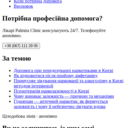
Коли потрібна допомога
Висновок
Потрібна професійна допомога?
Лікарі Palmira Clinic консультують 24/7. Телефонуйте
анонімно.
+38 (067) 111 29 05
За темою
Допомога при передозуванні наркотиками в Києві
Як відновитися після прийому амфетаміну
Примусове лікування наркоманії та алкоголізму в Києві
методом інтервенції
Психотерапія наркозалежності в Києві
Чому виникає залежність — причини та механізми
Гідазепам — аптечний наркотик: як формується
залежність і чому її небезпечно лікувати вдома
Цілодобова лінія · анонімно