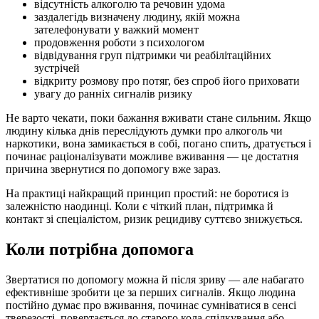
відсутність алкоголю та речовин удома
заздалегідь визначену людину, якій можна
зателефонувати у важкий момент
продовження роботи з психологом
відвідування груп підтримки чи реабілітаційних
зустрічей
відкриту розмову про потяг, без спроб його приховати
увагу до ранніх сигналів ризику
Не варто чекати, поки бажання вживати стане сильним. Якщо
людину кілька днів переслідують думки про алкоголь чи
наркотики, вона замикається в собі, погано спить, дратується і
починає раціоналізувати можливе вживання — це достатня
причина звернутися по допомогу вже зараз.
На практиці найкращий принцип простий: не боротися із
залежністю наодинці. Коли є чіткий план, підтримка й
контакт зі спеціалістом, ризик рецидиву суттєво знижується.
Коли потрібна допомога
Звертатися по допомогу можна й після зриву — але набагато
ефективніше зробити це за перших сигналів. Якщо людина
постійно думає про вживання, починає сумніватися в сенсі
тверезості, повертається до старого кола спілкування або