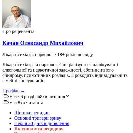
Про рецензента
Качан Олександр Михайлович
Лікар-психіатр, нарколог
· 18+ років досвіду
Лікар-психіатр та нарколог. Спеціалізується на лікуванні
алкогольної та наркотичної залежності, абстинентного
синдрому, психотичних розладів. Проводить індивідуальні та
сімейні консультації.
Профіль →
Зміст
· 6 розділів
8хв читання
Зміст
8хв читання
Що таке рецидив
Основні тригери зриву
Перші 30 днів відновлення
Як уникнути рецидиву