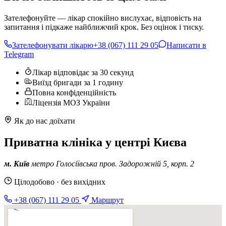
Зателефонуйте — лікар спокійно вислухає, відповість на
запитання і підкаже найближчий крок. Без оцінок і тиску.
Зателефонувати лікарю
+38 (067) 111 29 05
Написати в
Telegram
Лікар відповідає за 30 секунд
Виїзд бригади за 1 годину
Повна конфіденційність
Ліцензія МОЗ України
Як до нас доїхати
Приватна клініка у центрі Києва
м. Київ
метро Голосіївська
пров. Задорожній 5, корп. 2
Цілодобово · без вихідних
+38 (067) 111 29 05
Маршрут