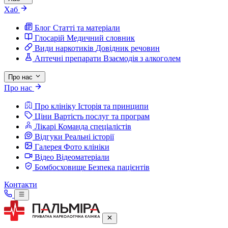
Хаб
Блог
Статті та матеріали
Глосарій
Медичний словник
Види наркотиків
Довідник речовин
Аптечні препарати
Взаємодія з алкоголем
Про нас
Про нас
Про клініку
Історія та принципи
Ціни
Вартість послуг та програм
Лікарі
Команда спеціалістів
Відгуки
Реальні історії
Галерея
Фото клініки
Відео
Відеоматеріали
Бомбосховище
Безпека пацієнтів
Контакти