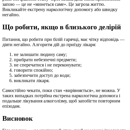
запою — це не «минеться саме». Це загроза життю.
Викликайте екстрену наркологічну допомогу або швидку
негайно.
Що робити, якщо в близького делірій
Питання, що робити при білій гарячці, має чітку відповідь —
діяти негайно. Алгоритм дій до приїзду лікаря:
не залишати людину саму;
прибрати небезпечні предмети;
не сперечатися і не переконувати;
говорити спокійно;
забезпечити доступ до води;
викликати лікаря.
Самостійно чекати, поки стан «вирівняється», не можна. У
таких випадках потрібна екстрена наркологічна допомога і
подальше лікування алкоголізму, щоб запобігти повторним
епізодам.
Висновок