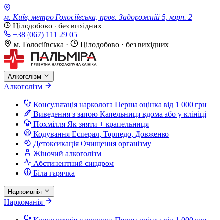
м. Київ, метро Голосіївська, пров. Задорожній 5, корп. 2
Цілодобово · без вихідних
+38 (067) 111 29 05
м. Голосіївська
·
Цілодобово · без вихідних
Алкоголізм
Алкоголізм
Консультація нарколога
Перша оцінка від 1 000 грн
Виведення з запою
Капельниця вдома або у клініці
Похмілля
Як зняти + крапельниця
Кодування
Есперал, Торпедо, Довженко
Детоксикація
Очищення організму
Жіночий алкоголізм
Абстинентний синдром
Біла гарячка
Наркоманія
Наркоманія
Консультація нарколога
Перша оцінка від 1 000 грн