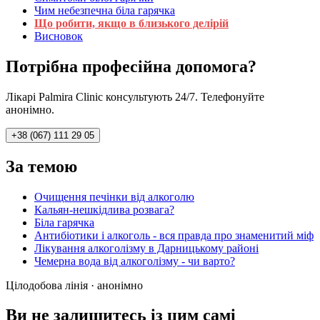
Чим небезпечна біла гарячка
Що робити, якщо в близького делірій
Висновок
Потрібна професійна допомога?
Лікарі Palmira Clinic консультують 24/7. Телефонуйте
анонімно.
+38 (067) 111 29 05
За темою
Очищення печінки від алкоголю
Кальян-нешкідлива розвага?
Біла гарячка
Антибіотики і алкоголь - вся правда про знаменитий міф
Лікування алкоголізму в Дарницькому районі
Чемерна вода від алкоголізму - чи варто?
Цілодобова лінія · анонімно
Ви не залишитесь із цим самі