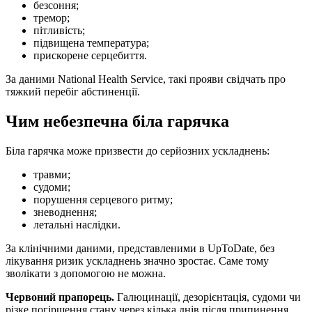
безсоння;
тремор;
пітливість;
підвищена температура;
прискорене серцебиття.
За даними National Health Service, такі прояви свідчать про
тяжкий перебіг абстиненції.
Чим небезпечна біла гарячка
Біла гарячка може призвести до серйозних ускладнень:
травми;
судоми;
порушення серцевого ритму;
зневоднення;
летальні наслідки.
За клінічними даними, представленими в UpToDate, без
лікування ризик ускладнень значно зростає. Саме тому
зволікати з допомогою не можна.
Червоний прапорець.
Галюцинації, дезорієнтація, судоми чи
різке погіршення стану через кілька днів після припинення