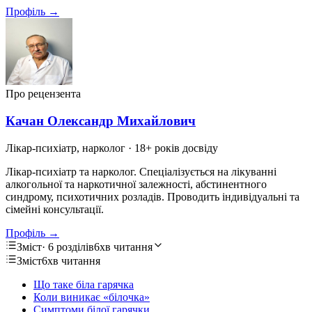
Профіль →
Про рецензента
Качан Олександр Михайлович
Лікар-психіатр, нарколог
· 18+ років досвіду
Лікар-психіатр та нарколог. Спеціалізується на лікуванні
алкогольної та наркотичної залежності, абстинентного
синдрому, психотичних розладів. Проводить індивідуальні та
сімейні консультації.
Профіль →
Зміст
· 6 розділів
6хв читання
Зміст
6хв читання
Що таке біла гарячка
Коли виникає «білочка»
Симптоми білої гарячки