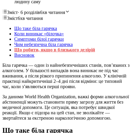
людину саму
Зміст
· 6 розділів
6хв читання
Зміст
6хв читання
Що таке біла гарячка
Коли виникає «білочка»
Симптоми білої гарячки
Чим небезпечна біла гарячка
Що робити, якщо в близького делірій
Висновок
Біла гарячка — один із найнебезпечніших станів, пов’язаних з
алкоголем. У більшості випадків вона виникає не під час
вживання, а після різкого припинення алкоголю. У клінічній
практиці найкритичніші 2–4 дні після відміни: це типовий
час, коли з’являються перші прояви.
За даними World Health Organization, важкі форми алкогольної
абстиненції можуть становити пряму загрозу для життя без
медичної допомоги. Це ситуація, яка потребує швидкої
реакції. Якщо є підозра на цей стан, не зволікайте —
звертайтеся за екстреною наркологічною допомогою.
Що таке біла гарячка