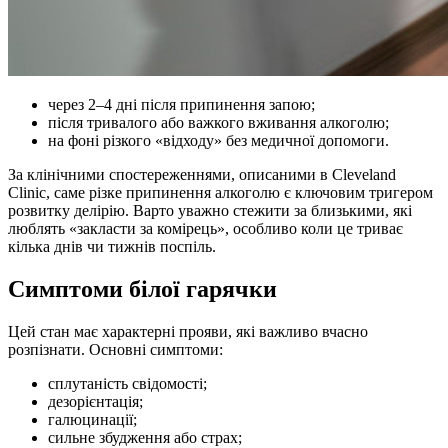
через 2–4 дні після припинення запою;
після тривалого або важкого вживання алкоголю;
на фоні різкого «відходу» без медичної допомоги.
За клінічними спостереженнями, описаними в Cleveland
Clinic, саме різке припинення алкоголю є ключовим тригером
розвитку делірію. Варто уважно стежити за близькими, які
люблять «закласти за комірець», особливо коли це триває
кілька днів чи тижнів поспіль.
Симптоми білої гарячки
Цей стан має характерні прояви, які важливо вчасно
розпізнати. Основні симптоми:
сплутаність свідомості;
дезорієнтація;
галюцинації;
сильне збудження або страх;