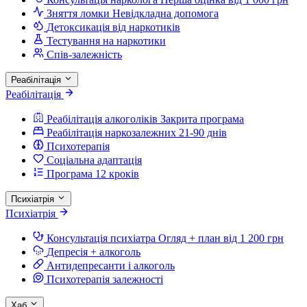
Зняття ломки
Невідкладна допомога
Детоксикація від наркотиків
Тестування на наркотики
Спів-залежність
Реабілітація
Реабілітація
Реабілітація алкоголіків
Закрита програма
Реабілітація наркозалежних
21-90 днів
Психотерапія
Соціальна адаптація
Програма 12 кроків
Психіатрія
Психіатрія
Консультація психіатра
Огляд + план від 1 200 грн
Депресія + алкоголь
Антидепресанти і алкоголь
Психотерапія залежності
Хаб