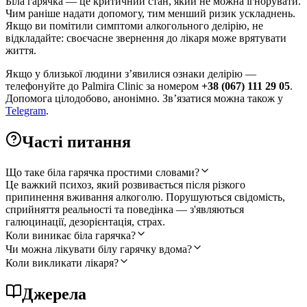
Біла гарячка — це критичний стан, який не можна ігнорувати.
Чим раніше надати допомогу, тим менший ризик ускладнень.
Якщо ви помітили симптоми алкогольного делірію, не
відкладайте: своєчасне звернення до лікаря може врятувати
життя.
Якщо у близької людини з’явилися ознаки делірію —
телефонуйте до Palmira Clinic за номером
+38 (067) 111 29 05
.
Допомога цілодобово, анонімно. Зв’язатися можна також у
Telegram
.
Часті питання
Що таке біла гарячка простими словами?
Це важкий психоз, який розвивається після різкого
припинення вживання алкоголю. Порушуються свідомість,
сприйняття реальності та поведінка — з'являються
галюцинації, дезорієнтація, страх.
Коли виникає біла гарячка?
Чи можна лікувати білу гарячку вдома?
Коли викликати лікаря?
Джерела