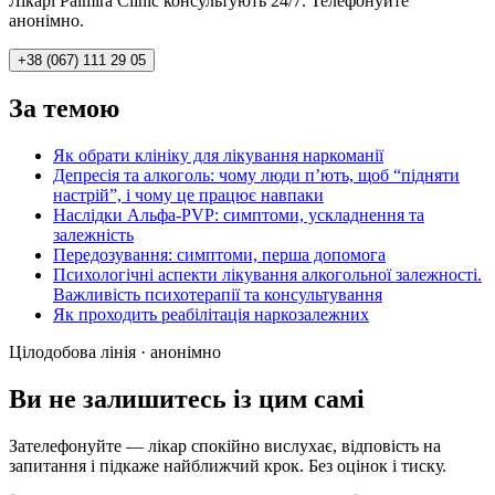
Лікарі Palmira Clinic консультують 24/7. Телефонуйте
анонімно.
+38 (067) 111 29 05
За темою
Як обрати клініку для лікування наркоманії
Депресія та алкоголь: чому люди п’ють, щоб “підняти
настрій”, і чому це працює навпаки
Наслідки Альфа-PVP: симптоми, ускладнення та
залежність
Передозування: симптоми, перша допомога
Психологічні аспекти лікування алкогольної залежності.
Важливість психотерапії та консультування
Як проходить реабілітація наркозалежних
Цілодобова лінія · анонімно
Ви не залишитесь із цим самі
Зателефонуйте — лікар спокійно вислухає, відповість на
запитання і підкаже найближчий крок. Без оцінок і тиску.