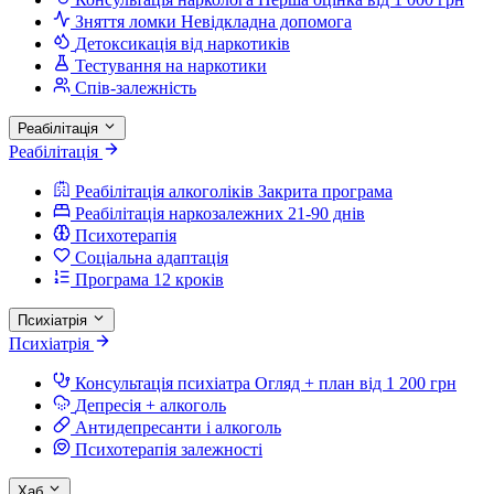
Зняття ломки
Невідкладна допомога
Детоксикація від наркотиків
Тестування на наркотики
Спів-залежність
Реабілітація
Реабілітація
Реабілітація алкоголіків
Закрита програма
Реабілітація наркозалежних
21-90 днів
Психотерапія
Соціальна адаптація
Програма 12 кроків
Психіатрія
Психіатрія
Консультація психіатра
Огляд + план від 1 200 грн
Депресія + алкоголь
Антидепресанти і алкоголь
Психотерапія залежності
Хаб