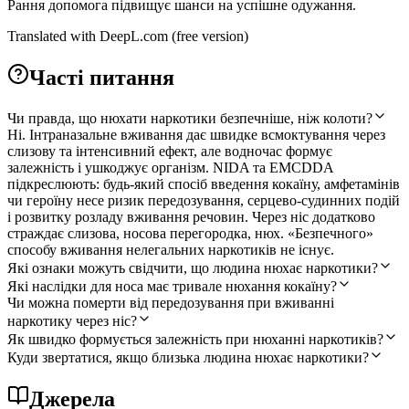
Рання допомога підвищує шанси на успішне одужання.
Translated with DeepL.com (free version)
Часті питання
Чи правда, що нюхати наркотики безпечніше, ніж колоти?
Ні. Інтраназальне вживання дає швидке всмоктування через
слизову та інтенсивний ефект, але водночас формує
залежність і ушкоджує організм. NIDA та EMCDDA
підкреслюють: будь-який спосіб введення кокаїну, амфетамінів
чи героїну несе ризик передозування, серцево-судинних подій
і розвитку розладу вживання речовин. Через ніс додатково
страждає слизова, носова перегородка, нюх. «Безпечного»
способу вживання нелегальних наркотиків не існує.
Які ознаки можуть свідчити, що людина нюхає наркотики?
Які наслідки для носа має тривале нюхання кокаїну?
Чи можна померти від передозування при вживанні
наркотику через ніс?
Як швидко формується залежність при нюханні наркотиків?
Куди звертатися, якщо близька людина нюхає наркотики?
Джерела