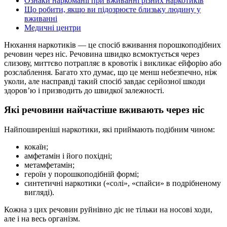
Ознаки наркоманії при вживанні різних наркотиків
Що робити, якщо ви підозрюєте близьку людину у
вживанні
Медичні центри
Нюхання наркотиків — це спосіб вживання порошкоподібних
речовин через ніс. Речовина швидко всмоктується через
слизову, миттєво потрапляє в кровотік і викликає ейфорію або
розслаблення. Багато хто думає, що це менш небезпечно, ніж
уколи, але насправді такий спосіб завдає серйозної шкоди
здоров’ю і призводить до швидкої залежності.
Які речовини найчастіше вживають через ніс
Найпоширеніші наркотики, які приймають подібним чином:
кокаїн;
амфетамін і його похідні;
метамфетамін;
героїн у порошкоподібній формі;
синтетичні наркотики («солі», «спайси» в подрібненому
вигляді).
Кожна з цих речовин руйнівно діє не тільки на носові ходи,
але і на весь організм.