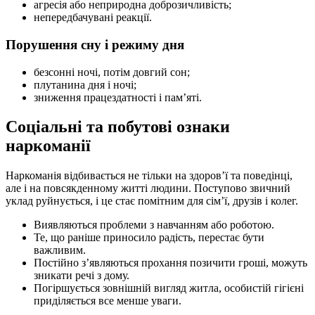
агресія або неприродна доброзичливість;
непередбачувані реакції.
Порушення сну і режиму дня
безсонні ночі, потім довгий сон;
плутанина дня і ночі;
зниження працездатності і пам’яті.
Соціальні та побутові ознаки
наркоманії
Наркоманія відбивається не тільки на здоров’ї та поведінці,
але і на повсякденному житті людини. Поступово звичний
уклад руйнується, і це стає помітним для сім’ї, друзів і колег.
Виявляються проблеми з навчанням або роботою.
Те, що раніше приносило радість, перестає бути
важливим.
Постійно з’являються прохання позичити гроші, можуть
зникати речі з дому.
Погіршується зовнішній вигляд житла, особистій гігієні
приділяється все менше уваги.