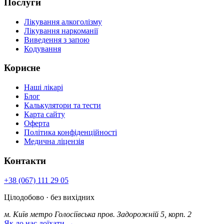
Послуги
Лікування алкоголізму
Лікування наркоманії
Виведення з запою
Кодування
Корисне
Наші лікарі
Блог
Калькулятори та тести
Карта сайту
Оферта
Політика конфіденційності
Медична ліцензія
Контакти
+38 (067) 111 29 05
Цілодобово · без вихідних
м. Київ
метро Голосіївська
пров. Задорожній 5, корп. 2
Як до нас доїхати →