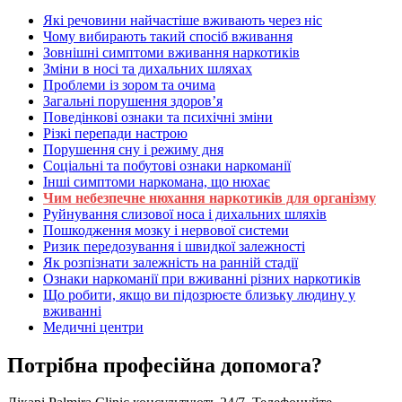
Які речовини найчастіше вживають через ніс
Чому вибирають такий спосіб вживання
Зовнішні симптоми вживання наркотиків
Зміни в носі та дихальних шляхах
Проблеми із зором та очима
Загальні порушення здоров’я
Поведінкові ознаки та психічні зміни
Різкі перепади настрою
Порушення сну і режиму дня
Соціальні та побутові ознаки наркоманії
Інші симптоми наркомана, що нюхає
Чим небезпечне нюхання наркотиків для організму
Руйнування слизової носа і дихальних шляхів
Пошкодження мозку і нервової системи
Ризик передозування і швидкої залежності
Як розпізнати залежність на ранній стадії
Ознаки наркоманії при вживанні різних наркотиків
Що робити, якщо ви підозрюєте близьку людину у
вживанні
Медичні центри
Потрібна професійна допомога?