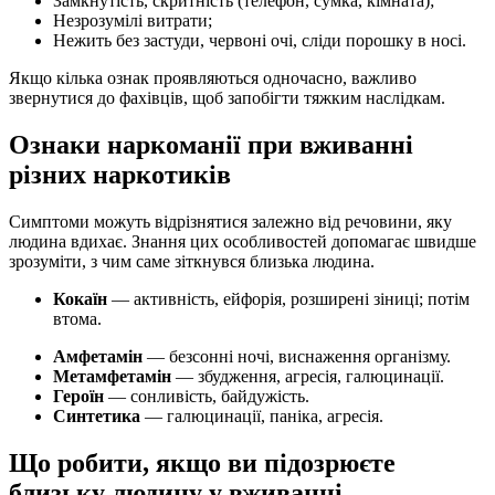
Замкнутість, скритність (телефон, сумка, кімната);
Незрозумілі витрати;
Нежить без застуди, червоні очі, сліди порошку в носі.
Якщо кілька ознак проявляються одночасно, важливо
звернутися до фахівців, щоб запобігти тяжким наслідкам.
Ознаки наркоманії при вживанні
різних наркотиків
Симптоми можуть відрізнятися залежно від речовини, яку
людина вдихає. Знання цих особливостей допомагає швидше
зрозуміти, з чим саме зіткнувся близька людина.
Кокаїн
— активність, ейфорія, розширені зіниці; потім
втома.
Амфетамін
— безсонні ночі, виснаження організму.
Метамфетамін
— збудження, агресія, галюцинації.
Героїн
— сонливість, байдужість.
Синтетика
— галюцинації, паніка, агресія.
Що робити, якщо ви підозрюєте
близьку людину у вживанні