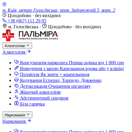
м. Київ, метро Голосіївська, пров. Задорожній 5, корп. 2
Цілодобово · без вихідних
+38 (067) 111 29 05
м. Голосіївська
·
Цілодобово · без вихідних
Алкоголізм
Алкоголізм
Консультація нарколога
Перша оцінка від 1 000 грн
Виведення з запою
Капельниця вдома або у клініці
Похмілля
Як зняти + крапельниця
Кодування
Есперал, Торпедо, Довженко
Детоксикація
Очищення організму
Жіночий алкоголізм
Абстинентний синдром
Біла гарячка
Наркоманія
Наркоманія
Консультація нарколога
Перша оцінка від 1 000 грн