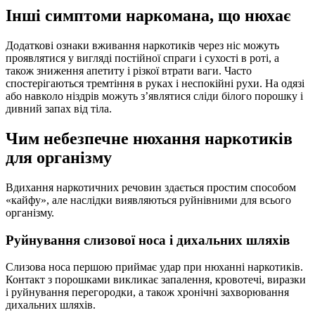
Інші симптоми наркомана, що нюхає
Додаткові ознаки вживання наркотиків через ніс можуть
проявлятися у вигляді постійної спраги і сухості в роті, а
також зниження апетиту і різкої втрати ваги. Часто
спостерігаються тремтіння в руках і неспокійні рухи. На одязі
або навколо ніздрів можуть з’являтися сліди білого порошку і
дивний запах від тіла.
Чим небезпечне нюхання наркотиків
для організму
Вдихання наркотичних речовин здається простим способом
«кайфу», але наслідки виявляються руйнівними для всього
організму.
Руйнування слизової носа і дихальних шляхів
Слизова носа першою приймає удар при нюханні наркотиків.
Контакт з порошками викликає запалення, кровотечі, виразки
і руйнування перегородки, а також хронічні захворювання
дихальних шляхів.