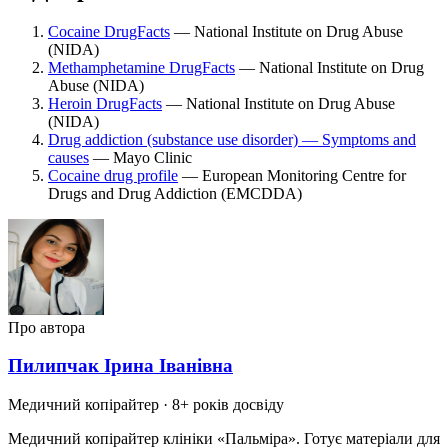
Cocaine DrugFacts
— National Institute on Drug Abuse
(NIDA)
Methamphetamine DrugFacts
— National Institute on Drug
Abuse (NIDA)
Heroin DrugFacts
— National Institute on Drug Abuse
(NIDA)
Drug addiction (substance use disorder) — Symptoms and
causes
— Mayo Clinic
Cocaine drug profile
— European Monitoring Centre for
Drugs and Drug Addiction (EMCDDA)
Про автора
Пилипчак Ірина Іванівна
Медичний копірайтер
· 8+ років досвіду
Медичний копірайтер клініки «Пальміра». Готує матеріали для