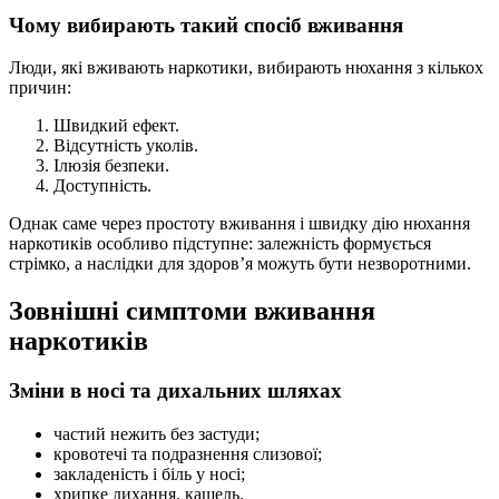
Чому вибирають такий спосіб вживання
Люди, які вживають наркотики, вибирають нюхання з кількох
причин:
Швидкий ефект.
Відсутність уколів.
Ілюзія безпеки.
Доступність.
Однак саме через простоту вживання і швидку дію нюхання
наркотиків особливо підступне: залежність формується
стрімко, а наслідки для здоров’я можуть бути незворотними.
Зовнішні симптоми вживання
наркотиків
Зміни в носі та дихальних шляхах
частий нежить без застуди;
кровотечі та подразнення слизової;
закладеність і біль у носі;
хрипке дихання, кашель.