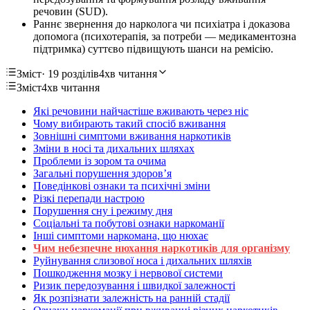
речовин (SUD).
Раннє звернення до нарколога чи психіатра і доказова
допомога (психотерапія, за потреби — медикаментозна
підтримка) суттєво підвищують шанси на ремісію.
Зміст
· 19 розділів
4хв читання
Зміст
4хв читання
Які речовини найчастіше вживають через ніс
Чому вибирають такий спосіб вживання
Зовнішні симптоми вживання наркотиків
Зміни в носі та дихальних шляхах
Проблеми із зором та очима
Загальні порушення здоров’я
Поведінкові ознаки та психічні зміни
Різкі перепади настрою
Порушення сну і режиму дня
Соціальні та побутові ознаки наркоманії
Інші симптоми наркомана, що нюхає
Чим небезпечне нюхання наркотиків для організму
Руйнування слизової носа і дихальних шляхів
Пошкодження мозку і нервової системи
Ризик передозування і швидкої залежності
Як розпізнати залежність на ранній стадії