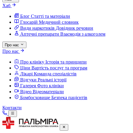
Хаб
Блог
Статті та матеріали
Глосарій
Медичний словник
Види наркотиків
Довідник речовин
Аптечні препарати
Взаємодія з алкоголем
Про нас
Про нас
Про клініку
Історія та принципи
Ціни
Вартість послуг та програм
Лікарі
Команда спеціалістів
Відгуки
Реальні історії
Галерея
Фото клініки
Відео
Відеоматеріали
Бомбосховище
Безпека пацієнтів
Контакти