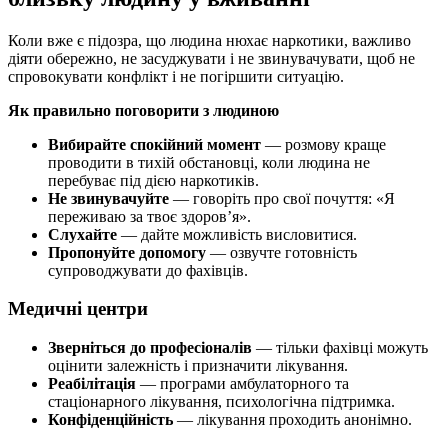
Коли вже є підозра, що людина нюхає наркотики, важливо
діяти обережно, не засуджувати і не звинувачувати, щоб не
спровокувати конфлікт і не погіршити ситуацію.
Як правильно поговорити з людиною
Вибирайте спокійний момент
— розмову краще
проводити в тихій обстановці, коли людина не
перебуває під дією наркотиків.
Не звинувачуйте
— говоріть про свої почуття: «Я
переживаю за твоє здоров’я».
Слухайте
— дайте можливість висловитися.
Пропонуйте допомогу
— озвучте готовність
супроводжувати до фахівців.
Медичні центри
Зверніться до професіоналів
— тільки фахівці можуть
оцінити залежність і призначити лікування.
Реабілітація
— програми амбулаторного та
стаціонарного лікування, психологічна підтримка.
Конфіденційність
— лікування проходить анонімно.