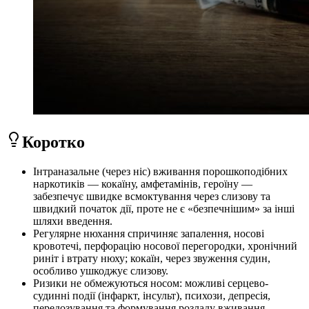
Коротко
Інтраназальне (через ніс) вживання порошкоподібних
наркотиків — кокаїну, амфетамінів, героїну —
забезпечує швидке всмоктування через слизову та
швидкий початок дії, проте не є «безпечнішим» за інші
шляхи введення.
Регулярне нюхання спричиняє запалення, носові
кровотечі, перфорацію носової перегородки, хронічний
риніт і втрату нюху; кокаїн, через звуження судин,
особливо ушкоджує слизову.
Ризики не обмежуються носом: можливі серцево-
судинні події (інфаркт, інсульт), психози, депресія,
передозування та формування розладу вживання