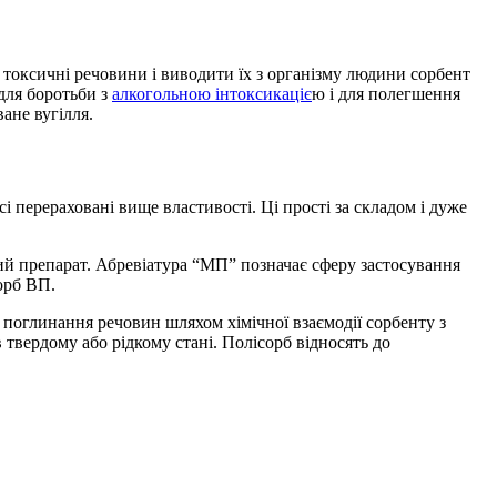
 токсичні речовини і виводити їх з організму людини сорбент
 для боротьби з
алкогольною інтоксикаціє
ю і для полегшення
ане вугілля.
 перераховані вище властивості. Ці прості за складом і дуже
мий препарат. Абревіатура “МП” позначає сферу застосування
орб ВП.
ь поглинання речовин шляхом хімічної взаємодії сорбенту з
 твердому або рідкому стані. Полісорб відносять до