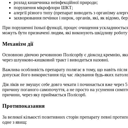
розлад кишечника неінфекційної природи;
порушення мікрофлори ШКТ;
алергії різного типу (препарат виводить з організму алер
захворювання печінки і нирок, органів, які, як відомо, бер
При порушенні їхньої функції, процес очищення ускладнюється
можуть бути призначені людям, які виконують шкідливу роботу
Механізм дії
Основною діючою речовиною Полісорбу є діоксид кремнію, який,
через шлунково-кишковий тракт і виводиться назовні.
Важлива особливість препарату полягає в тому, що навіть після 
допускає його використання під час лікування будь-яких патолог
Дія ліків не змушує себе довго чекати і починається вже через
причину поганого самопочуття, а не просто на усунення симптом
причини, через яку приймається Полісорб.
Протипоказання
За великої кількості позитивних сторін препарату певні протип
одне з явищ: