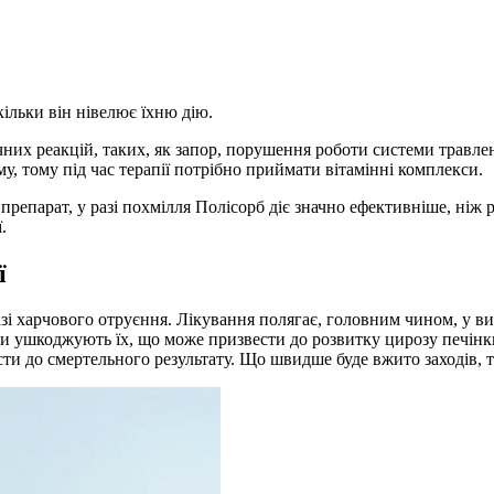
ільки він нівелює їхню дію.
них реакцій, таких, як запор, порушення роботи системи травлен
, тому під час терапії потрібно приймати вітамінні комплекси.
репарат, у разі похмілля Полісорб діє значно ефективніше, ніж 
.
ї
 разі харчового отруєння. Лікування полягає, головним чином, у в
и ушкоджують їх, що може призвести до розвитку цирозу печінки,
ести до смертельного результату. Що швидше буде вжито заходів, 