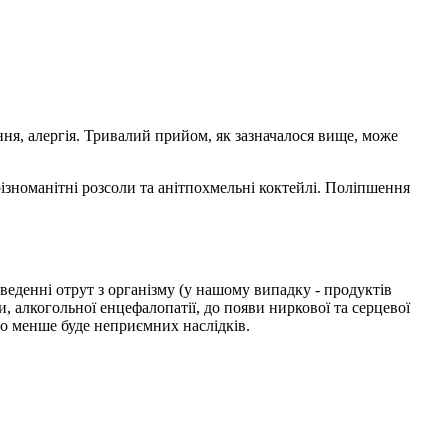
ня, алергія. Тривалий прийом, як зазначалося вище, може
різноманітні розсоли та анітпохмельні коктейлі. Поліпшення
иведенні отрут з організму (у нашому випадку - продуктів
 алкогольної енцефалопатії, до появи ниркової та серцевої
то менше буде неприємних наслідків.