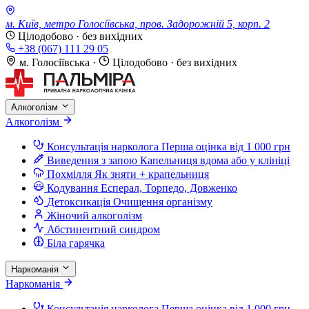
м. Київ, метро Голосіївська, пров. Задорожній 5, корп. 2
Цілодобово · без вихідних
+38 (067) 111 29 05
м. Голосіївська
·
Цілодобово · без вихідних
Алкоголізм
Алкоголізм
Консультація нарколога
Перша оцінка від 1 000 грн
Виведення з запою
Капельниця вдома або у клініці
Похмілля
Як зняти + крапельниця
Кодування
Есперал, Торпедо, Довженко
Детоксикація
Очищення організму
Жіночий алкоголізм
Абстинентний синдром
Біла гарячка
Наркоманія
Наркоманія
Консультація нарколога
Перша оцінка від 1 000 грн