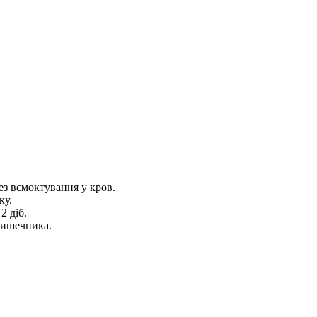
ез всмоктування у кров.
ку.
2 діб.
кишечника.