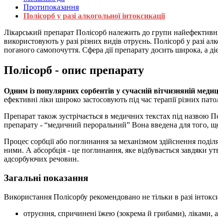
Протипоказання
Полісорб у разі алкогольної інтоксикації
Лікарський препарат Полісорб належить до групи найефективніш
використовують у разі різних видів отруєнь. Полісорб у разі а
поганого самопочуття. Сфера дії препарату досить широка, а діє
Полісорб - опис препарату
Одним із популярних сорбентів у сучасній вітчизняній медиц
ефективні ліки широко застосовують під час терапії різних пато
Препарат також зустрічається в медичних текстах під назвою П
препарату - “медичний пероральний” Вона введена для того, що
Процес сорбції або поглинання за механізмом здійснення поділяє
ними. А абсорбція - це поглинання, яке відбувається завдяки у
адсорбуючих речовин.
Загальні показання
Використання Полісорбу рекомендовано не тільки в разі інтоксик
отруєння, спричинені їжею (зокрема й грибами), ліками, 