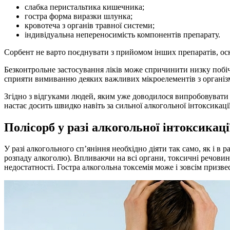
слабка перистальтика кишечника;
гостра форма виразки шлунка;
кровотеча з органів травної системи;
індивідуальна непереносимість компонентів препарату.
Сорбент не варто поєднувати з прийомом інших препаратів, оск
Безконтрольне застосування ліків може спричинити низку побіч
сприяти вимиванню деяких важливих мікроелементів з організму
Згідно з відгуками людей, яким уже доводилося випробовувати п
настає досить швидко навіть за сильної алкогольної інтоксикації
Полісорб у разі алкогольної інтоксикаці
У разі алкогольного сп’яніння необхідно діяти так само, як і в
розпаду алкоголю). Впливаючи на всі органи, токсичні речовин
недостатності. Гостра алкогольна токсемія може і зовсім призв