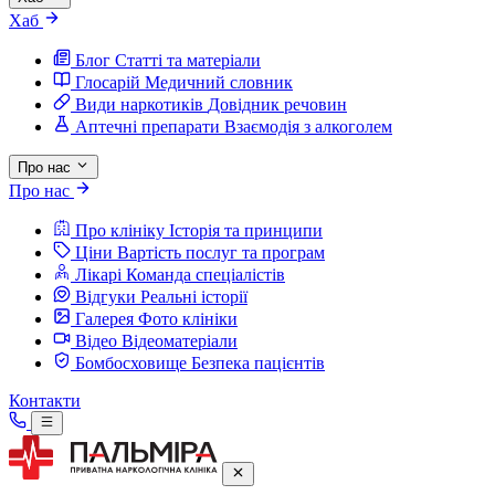
Хаб
Блог
Статті та матеріали
Глосарій
Медичний словник
Види наркотиків
Довідник речовин
Аптечні препарати
Взаємодія з алкоголем
Про нас
Про нас
Про клініку
Історія та принципи
Ціни
Вартість послуг та програм
Лікарі
Команда спеціалістів
Відгуки
Реальні історії
Галерея
Фото клініки
Відео
Відеоматеріали
Бомбосховище
Безпека пацієнтів
Контакти