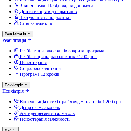
Зняття ломки
Невідкладна допомога
Детоксикація від наркотиків
Тестування на наркотики
Спів-залежність
Реабілітація
Реабілітація
Реабілітація алкоголіків
Закрита програма
Реабілітація наркозалежних
21-90 днів
Психотерапія
Соціальна адаптація
Програма 12 кроків
Психіатрія
Психіатрія
Консультація психіатра
Огляд + план від 1 200 грн
Депресія + алкоголь
Антидепресанти і алкоголь
Психотерапія залежності
Хаб