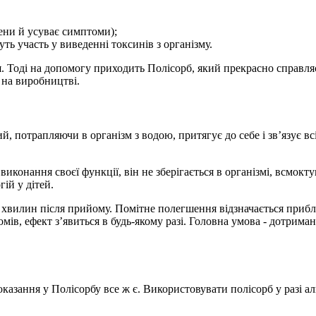
гени й усуває симптоми);
уть участь у виведенні токсинів з організму.
. Тоді на допомогу приходить Полісорб, який прекрасно справля
 на виробництві.
 потрапляючи в організм з водою, притягує до себе і зв’язує вс
виконання своєї функції, він не зберігається в організмі, всмокт
ій у дітей.
 5 хвилин після прийому. Помітне полегшення відзначається приб
ів, ефект з’явиться в будь-якому разі. Головна умова - дотрима
оказання у Полісорбу все ж є. Використовувати полісорб у разі а