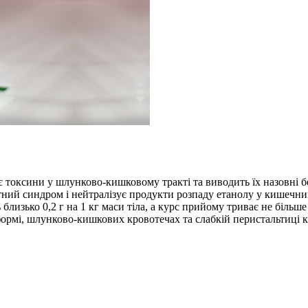
є токсини у шлунково-кишковому тракті та виводить їх назовні б
ний синдром і нейтралізує продукти розпаду етанолу у кишечни
лизько 0,2 г на 1 кг маси тіла, а курс прийому триває не більше 
формі, шлунково-кишкових кровотечах та слабкій перистальтиці 