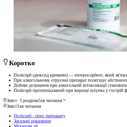
Коротко
Полісорб (діоксид кремнію) — ентеросорбент, який зв'язу
При алкогольному отруєнні препарат полегшує абстинент
Добове дозування при алкогольній інтоксикації становить б
Полісорб протипоказаний при виразці шлунка у гострій 
Зміст
· 5 розділів
5хв читання
Зміст
5хв читання
Полісорб - опис препарату
Загальні показання
Механізм дії