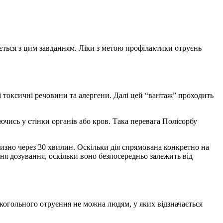
ється з цим завданням. Ліки з метою профілактики отруєнь
і токсичні речовини та алергени. Далі цей “вантаж” проходить
уючись у стінки органів або кров. Така перевага Полісорбу
лизно через 30 хвилин. Оскільки дія спрямована конкретно на
ння дозування, оскільки воно безпосередньо залежить від
лкогольного отруєння не можна людям, у яких відзначається