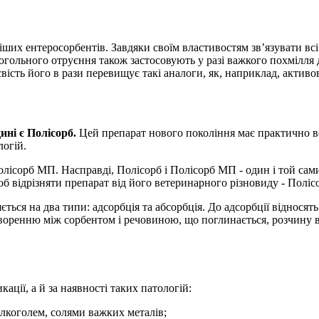
их ентеросорбентів. Завдяки своїм властивостям зв’язувати всі
лкогольного отруєння також застосовують у разі важкого похмілля
вість його в рази перевищує такі аналоги, як, наприклад, активов
ині є Полісорб.
Цей препарат нового покоління має практично всі
логій.
олісорб МП. Насправді, Полісорб і Полісорб МП - один і той са
б відрізняти препарат від його ветеринарного різновиду - Поліс
ться на два типи: адсорбція та абсорбція. До адсорбції відносят
творенню між сорбентом і речовиною, що поглинається, розчину в
ації, а й за наявності таких патологій:
алкоголем, солями важких металів;