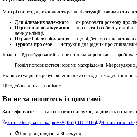
Матеріали розділу охоплюють реальні ситуації, з якими стикають
Для близьких залежного
— як розпочати розмову про ліку
Підготовка до лікування
— що взяти із собою у стаціона
день у клініці.
Під час і після лікування
— що відбувається на детоксика
Турбота про себе
— інструкції для рідних про співзалежн
Кожен гайд побудований за принципом «прочитав — зробив»: чі
Розділ поповнюється новими матеріалами. Ми регулярно до
Якщо ситуація потребує рішення вже сьогодні і жоден гайд не
Цілодобова лінія · анонімно
Ви не залишитесь із цим самі
Зателефонуйте — лікар спокійно вислухає, відповість на запита
Зателефонувати лікарю
+38 (067) 111 29 05
Написати в Tele
Лікар відповідає за 30 секунд