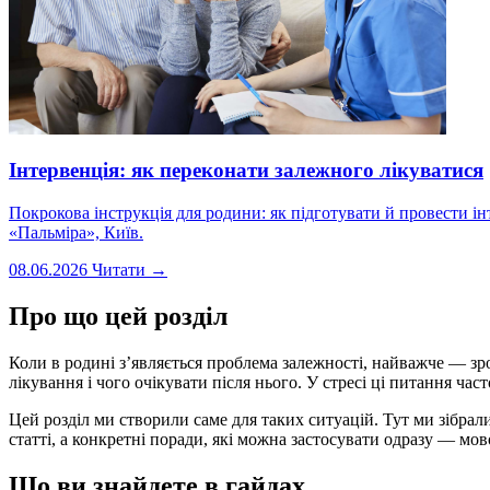
Інтервенція: як переконати залежного лікуватися
Покрокова інструкція для родини: як підготувати й провести ін
«Пальміра», Київ.
08.06.2026
Читати →
Про що цей розділ
Коли в родині з’являється проблема залежності, найважче — зр
лікування і чого очікувати після нього. У стресі ці питання час
Цей розділ ми створили саме для таких ситуацій. Тут ми зібрал
статті, а конкретні поради, які можна застосувати одразу — мов
Що ви знайдете в гайдах