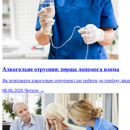
Алкогольне отруєння: перша допомога вдома
Як розпізнати алкогольне отруєння і що робити до приїзду ліка
08.06.2026
Читати →