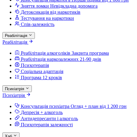
Зняття ломки
Невідкладна допомога
Детоксикація від наркотиків
Тестування на наркотики
Спів-залежність
Реабілітація
Реабілітація
Реабілітація алкоголіків
Закрита програма
Реабілітація наркозалежних
21-90 днів
Психотерапія
Соціальна адаптація
Програма 12 кроків
Психіатрія
Психіатрія
Консультація психіатра
Огляд + план від 1 200 грн
Депресія + алкоголь
Антидепресанти і алкоголь
Психотерапія залежності
Хаб