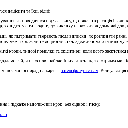
ся пацієнти та їхні рідні:
вання, як поводитися під час зриву, що таке інтервенція і коли
р, як підготувати людину до виклику нарколога додому, які док
ції, як підтримати тверезість після виписки, як розпізнати ранні
ість, межі та власний емоційний стан, адже допомагати іншому 
ткі кроки, типові помилки та орієнтири, коли варто звертатися
даємо гайди на основі найчастіших запитань, які отримуємо від 
 замінює живої поради лікаря —
зателефонуйте нам
. Консультація
ння і підкаже найближчий крок. Без оцінок і тиску.
gram