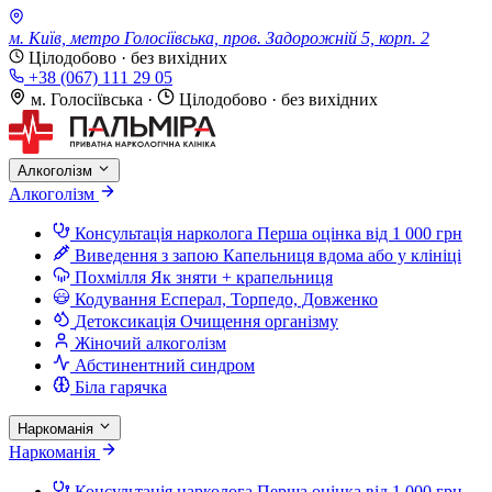
м. Київ, метро Голосіївська, пров. Задорожній 5, корп. 2
Цілодобово · без вихідних
+38 (067) 111 29 05
м. Голосіївська
·
Цілодобово · без вихідних
Алкоголізм
Алкоголізм
Консультація нарколога
Перша оцінка від 1 000 грн
Виведення з запою
Капельниця вдома або у клініці
Похмілля
Як зняти + крапельниця
Кодування
Есперал, Торпедо, Довженко
Детоксикація
Очищення організму
Жіночий алкоголізм
Абстинентний синдром
Біла гарячка
Наркоманія
Наркоманія
Консультація нарколога
Перша оцінка від 1 000 грн