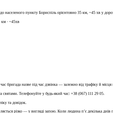
— до населеного пункту Бориспіль орієнтовно 35 км, ~45 хв у дор
 км · ~45хв
час бригада назве під час дзвінка — залежно від трафіку й місця
 святами. Телефонуйте у будь-який час: +38 (067) 111 29 05.
ліку та довідок.
яється різко — у вигляді запою. Коли людина п’є декілька днів по