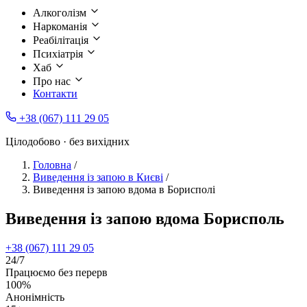
Алкоголізм
Наркоманія
Реабілітація
Психіатрія
Хаб
Про нас
Контакти
+38 (067) 111 29 05
Цілодобово · без вихідних
Головна
/
Виведення із запою в Києві
/
Виведення із запою вдома в Борисполі
Виведення із запою вдома Борисполь
+38 (067) 111 29 05
24/7
Працюємо без перерв
100%
Анонімність