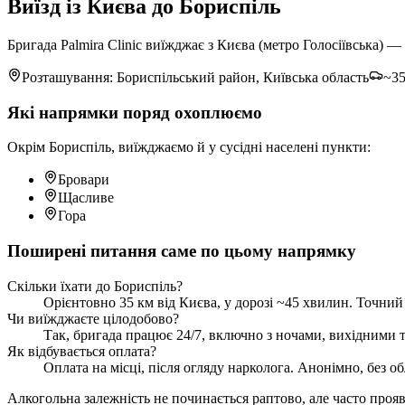
Виїзд із Києва до Бориспіль
Бригада Palmira Clinic виїжджає з Києва (метро Голосіївська) 
Розташування: Бориспільський район, Київська область
~35
Які напрямки поряд охоплюємо
Окрім Бориспіль, виїжджаємо й у сусідні населені пункти:
Бровари
Щасливе
Гора
Поширені питання саме по цьому напрямку
Скільки їхати до Бориспіль?
Орієнтовно 35 км від Києва, у дорозі ~45 хвилин. Точний 
Чи виїжджаєте цілодобово?
Так, бригада працює 24/7, включно з ночами, вихідними та
Як відбувається оплата?
Оплата на місці, після огляду нарколога. Анонімно, без об
Алкогольна залежність не починається раптово, але часто проявл