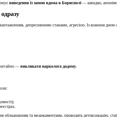
онує
виведення із запою вдома в Борисполі
— швидко, анонімно
 одразу
антаженням, депресивними станами, агресією. Із кожним днем ор
и негайно —
викликати нарколога додому
.
оли:
омості);
реєстрах.
им обладнанням та медикаментами, проводять детоксикацію, стаб