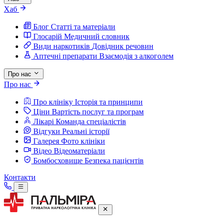
Хаб
Блог
Статті та матеріали
Глосарій
Медичний словник
Види наркотиків
Довідник речовин
Аптечні препарати
Взаємодія з алкоголем
Про нас
Про нас
Про клініку
Історія та принципи
Ціни
Вартість послуг та програм
Лікарі
Команда спеціалістів
Відгуки
Реальні історії
Галерея
Фото клініки
Відео
Відеоматеріали
Бомбосховище
Безпека пацієнтів
Контакти