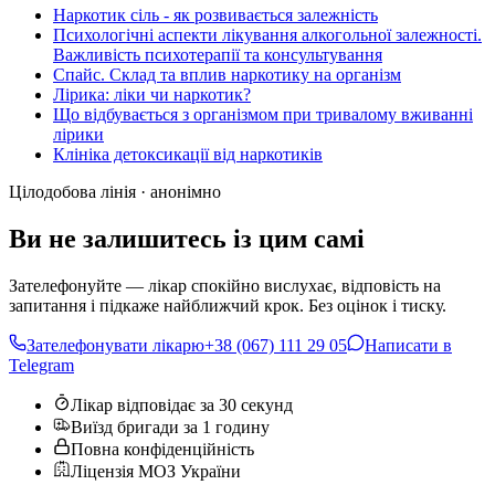
Наркотик сіль - як розвивається залежність
Психологічні аспекти лікування алкогольної залежності.
Важливість психотерапії та консультування
Спайс. Склад та вплив наркотику на організм
Лірика: ліки чи наркотик?
Що відбувається з організмом при тривалому вживанні
лірики
Клініка детоксикації від наркотиків
Цілодобова лінія · анонімно
Ви не залишитесь із цим самі
Зателефонуйте — лікар спокійно вислухає, відповість на
запитання і підкаже найближчий крок. Без оцінок і тиску.
Зателефонувати лікарю
+38 (067) 111 29 05
Написати в
Telegram
Лікар відповідає за 30 секунд
Виїзд бригади за 1 годину
Повна конфіденційність
Ліцензія МОЗ України