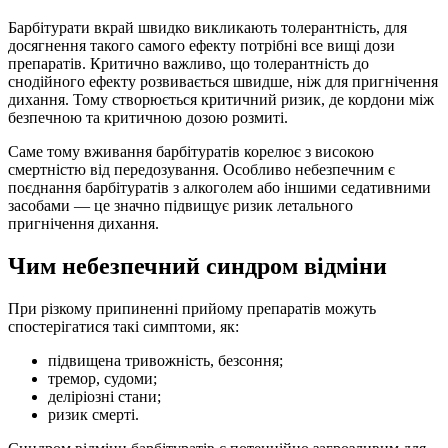
Барбітурати вкрай швидко викликають толерантність, для
досягнення такого самого ефекту потрібні все вищі дози
препаратів. Критично важливо, що толерантність до
снодійного ефекту розвивається швидше, ніж для пригнічення
дихання. Тому створюється критичний ризик, де кордони між
безпечною та критичною дозою розмиті.
Саме тому вживання барбітуратів корелює з високою
смертністю від передозування. Особливо небезпечним є
поєднання барбітуратів з алкоголем або іншими седативними
засобами — це значно підвищує ризик летального
пригнічення дихання.
Чим небезпечний синдром відміни
При різкому припиненні прийому препаратів можуть
спостерігатися такі симптоми, як:
підвищена тривожність, безсоння;
тремор, судоми;
деліріозні стани;
ризик смерті.