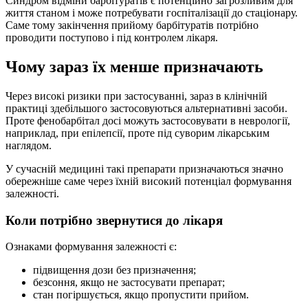
Синдром відміни барбітуратів є потенційно загрозливим для
життя станом і може потребувати госпіталізації до стаціонару.
Саме тому закінчення прийому барбітуратів потрібно
проводити поступово і під контролем лікаря.
Чому зараз їх менше призначають
Через високі ризики при застосуванні, зараз в клінічній
практиці здебільшого застосовуються альтернативні засоби.
Проте фенобарбітал досі можуть застосовувати в неврології,
наприклад, при епілепсії, проте під суворим лікарським
наглядом.
У сучасній медицині такі препарати призначаються значно
обережніше саме через їхній високий потенціал формування
залежності.
Коли потрібно звернутися до лікаря
Ознаками формування залежності є:
підвищення дози без призначення;
безсоння, якщо не застосувати препарат;
стан погіршується, якщо пропустити прийом.