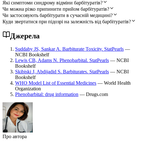
Які симптоми синдрому відміни барбітуратів?
Чи можна різко припинити прийом барбітуратів?
Чи застосовують барбітурати в сучасній медицині?
Куди звертатися при підозрі на залежність від барбітуратів?
Джерела
Suddaby JS, Sankar A. Barbiturate Toxicity. StatPearls
—
NCBI Bookshelf
Lewis CB, Adams N. Phenobarbital. StatPearls
— NCBI
Bookshelf
Skibiski J, Abdijadid S. Barbiturates. StatPearls
— NCBI
Bookshelf
WHO Model List of Essential Medicines
— World Health
Organization
Phenobarbital: drug information
— Drugs.com
Про автора