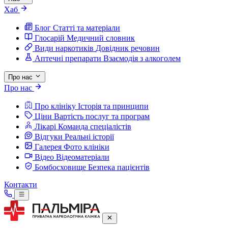
Хаб
Блог
Статті та матеріали
Глосарій
Медичний словник
Види наркотиків
Довідник речовин
Аптечні препарати
Взаємодія з алкоголем
Про нас
Про нас
Про клініку
Історія та принципи
Ціни
Вартість послуг та програм
Лікарі
Команда спеціалістів
Відгуки
Реальні історії
Галерея
Фото клініки
Відео
Відеоматеріали
Бомбосховище
Безпека пацієнтів
Контакти