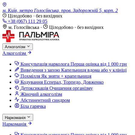
м. Київ, метро Голосіївська, пров. Задорожній 5, корп. 2
Цілодобово · без вихідних
+38 (067) 111 29 05
м. Голосіївська
·
Цілодобово · без вихідних
Алкоголізм
Алкоголізм
Консультація нарколога
Перша оцінка від 1 000 грн
Виведення з запою
Капельниця вдома або у клініці
Похмілля
Як зняти + крапельниця
Кодування
Есперал, Торпедо, Довженко
Детоксикація
Очищення організму
Жіночий алкоголізм
Абстинентний синдром
Біла гарячка
Наркоманія
Наркоманія
Консультація нарколога
Перша оцінка від 1 000 грн