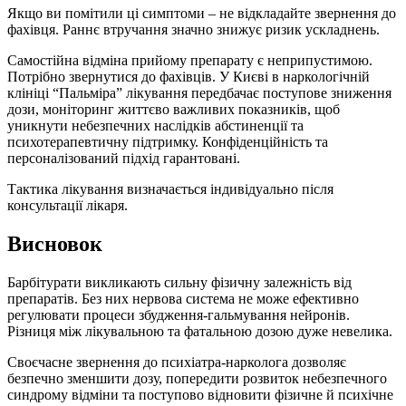
Якщо ви помітили ці симптоми – не відкладайте звернення до
фахівця. Раннє втручання значно знижує ризик ускладнень.
Самостійна відміна прийому препарату є неприпустимою.
Потрібно звернутися до фахівців. У Києві в наркологічній
клініці “Пальміра” лікування передбачає поступове зниження
дози, моніторинг життєво важливих показників, щоб
уникнути небезпечних наслідків абстиненції та
психотерапевтичну підтримку. Конфіденційність та
персоналізований підхід гарантовані.
Тактика лікування визначається індивідуально після
консультації лікаря.
Висновок
Барбітурати викликають сильну фізичну залежність від
препаратів. Без них нервова система не може ефективно
регулювати процеси збудження-гальмування нейронів.
Різниця між лікувальною та фатальною дозою дуже невелика.
Своєчасне звернення до психіатра-нарколога дозволяє
безпечно зменшити дозу, попередити розвиток небезпечного
синдрому відміни та поступово відновити фізичне й психічне