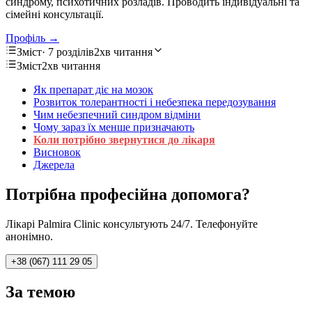
синдрому, психотичних розладів. Проводить індивідуальні та
сімейні консультації.
Профіль →
Зміст
· 7 розділів
2хв читання
Зміст
2хв читання
Як препарат діє на мозок
Розвиток толерантності і небезпека передозування
Чим небезпечний синдром відміни
Чому зараз їх менше призначають
Коли потрібно звернутися до лікаря
Висновок
Джерела
Потрібна професійна допомога?
Лікарі Palmira Clinic консультують 24/7. Телефонуйте
анонімно.
+38 (067) 111 29 05
За темою