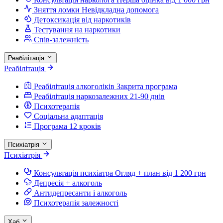
Зняття ломки
Невідкладна допомога
Детоксикація від наркотиків
Тестування на наркотики
Спів-залежність
Реабілітація
Реабілітація
Реабілітація алкоголіків
Закрита програма
Реабілітація наркозалежних
21-90 днів
Психотерапія
Соціальна адаптація
Програма 12 кроків
Психіатрія
Психіатрія
Консультація психіатра
Огляд + план від 1 200 грн
Депресія + алкоголь
Антидепресанти і алкоголь
Психотерапія залежності
Хаб