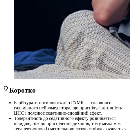
Коротко
Барбітурати посилюють дію ГАМК — головного
гальмівного нейромедіатора, що пригнічує активність
ЦНС і пояснює седативно-снодійний ефект.
Толерантність до седативного ефекту розвивається
швидше, ніж до пригнічення дихання, тому межа між
терапевтичною і смертельною дозою стрімко звужується.