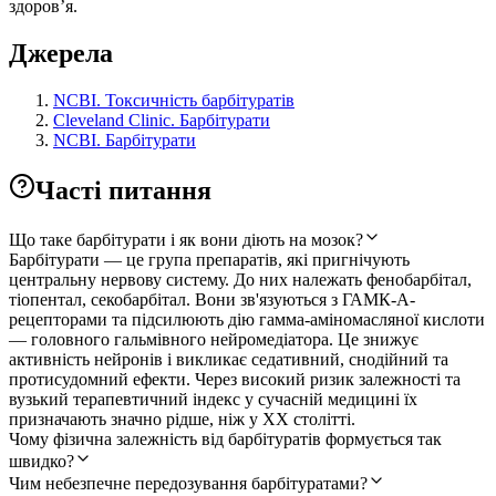
здоров’я.
Джерела
NCBI. Токсичність барбітуратів
Cleveland Clinic. Барбітурати
NCBI. Барбітурати
Часті питання
Що таке барбітурати і як вони діють на мозок?
Барбітурати — це група препаратів, які пригнічують
центральну нервову систему. До них належать фенобарбітал,
тіопентал, секобарбітал. Вони зв'язуються з ГАМК-А-
рецепторами та підсилюють дію гамма-аміномасляної кислоти
— головного гальмівного нейромедіатора. Це знижує
активність нейронів і викликає седативний, снодійний та
протисудомний ефекти. Через високий ризик залежності та
вузький терапевтичний індекс у сучасній медицині їх
призначають значно рідше, ніж у XX столітті.
Чому фізична залежність від барбітуратів формується так
швидко?
Чим небезпечне передозування барбітуратами?