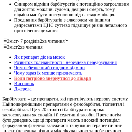
Синдром відміни барбітуратів є потенційно загрозливим
для життя: можливі судоми, делірій і смерть, тому
відміна має бути поступовою під наглядом лікаря.
Поєднання барбітуратів з алкоголем чи іншими
депресантами ЦНС суттєво підвищує ризик летального
пригнічення дихання.
Зміст
· 7 розділів
2хв читання
Зміст
2хв читання
Як препарат діє на мозок
Розвиток толерантності і небезпека передозування
Чим небезпечний синдром відміни
Чому зараз їх менше призначають
Коли потрібно звернутися до лікаря
Висновок
Джерела
Барбітурати – це препарати, які пригнічують нервову систему.
Найпоширенішими препаратами є фенобарбітал, тіопентал і
секобарбітал. Ще у 20 столітті барбітурати широко
застосовували як снодійні й седативні засоби. Проте потім
було доведено, що ці препарати мають високий потенціал
формування фізичної залежності та вузький терапевтичний
індекс (невелика різниця між лікувальною та небезпечною