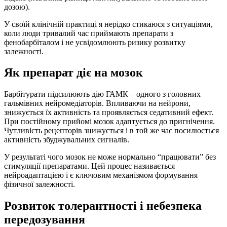
дозою).
У своїй клінічній практиці я нерідко стикаюся з ситуаціями,
коли люди тривалий час приймають препарати з
фенобарбіталом і не усвідомлюють ризику розвитку
залежності.
Як препарат діє на мозок
Барбітурати підсилюють дію ГАМК – одного з головних
гальмівних нейромедіаторів. Впливаючи на нейрони,
знижується їх активність та проявляється седативний ефект.
При постійному прийомі мозок адаптується до пригнічення.
Чутливість рецепторів знижується і в той же час посилюється
активність збуджувальних сигналів.
У результаті чого мозок не може нормально “працювати” без
стимуляції препаратами. Цей процес називається
нейроадаптацією і є ключовим механізмом формування
фізичної залежності.
Розвиток толерантності і небезпека
передозування