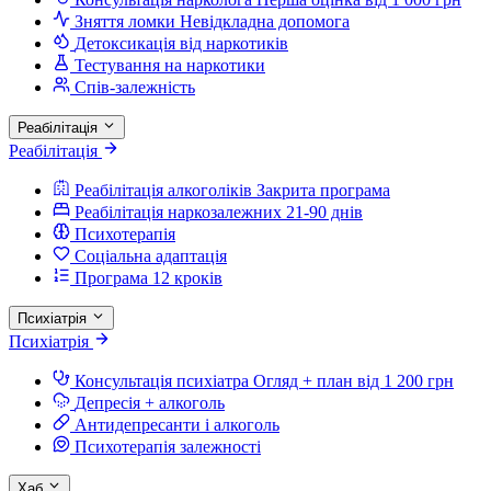
Зняття ломки
Невідкладна допомога
Детоксикація від наркотиків
Тестування на наркотики
Спів-залежність
Реабілітація
Реабілітація
Реабілітація алкоголіків
Закрита програма
Реабілітація наркозалежних
21-90 днів
Психотерапія
Соціальна адаптація
Програма 12 кроків
Психіатрія
Психіатрія
Консультація психіатра
Огляд + план від 1 200 грн
Депресія + алкоголь
Антидепресанти і алкоголь
Психотерапія залежності
Хаб