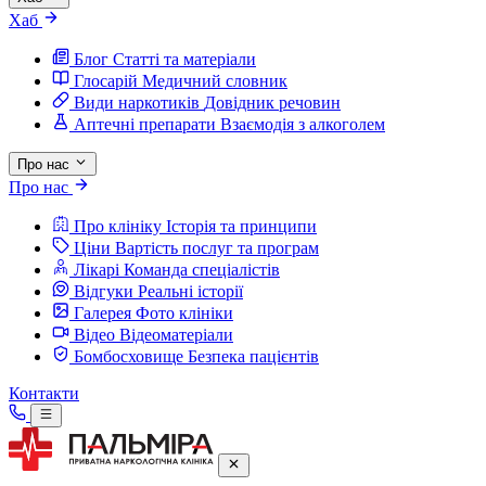
Хаб
Блог
Статті та матеріали
Глосарій
Медичний словник
Види наркотиків
Довідник речовин
Аптечні препарати
Взаємодія з алкоголем
Про нас
Про нас
Про клініку
Історія та принципи
Ціни
Вартість послуг та програм
Лікарі
Команда спеціалістів
Відгуки
Реальні історії
Галерея
Фото клініки
Відео
Відеоматеріали
Бомбосховище
Безпека пацієнтів
Контакти