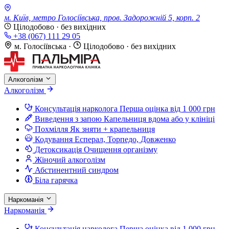
м. Київ, метро Голосіївська, пров. Задорожній 5, корп. 2
Цілодобово · без вихідних
+38 (067) 111 29 05
м. Голосіївська
·
Цілодобово · без вихідних
Алкоголізм
Алкоголізм
Консультація нарколога
Перша оцінка від 1 000 грн
Виведення з запою
Капельниця вдома або у клініці
Похмілля
Як зняти + крапельниця
Кодування
Есперал, Торпедо, Довженко
Детоксикація
Очищення організму
Жіночий алкоголізм
Абстинентний синдром
Біла гарячка
Наркоманія
Наркоманія
Консультація нарколога
Перша оцінка від 1 000 грн