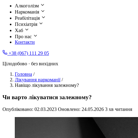
Алкоголізм
Наркоманія
Реабілітація
Психіатрія
Хаб
Про нас
Контакти
+38 (067) 111 29 05
Цілодобово · без вихідних
Головна
/
Лікування наркоманії
/
Навіщо лікування залежному?
Чи варто лікуватися залежному?
Опубліковано:
02.03.2023
Оновлено:
24.05.2026
3 хв читання