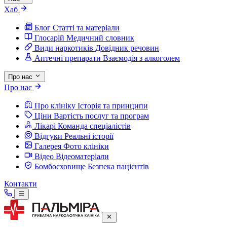
Хаб
Блог
Статті та матеріали
Глосарій
Медичний словник
Види наркотиків
Довідник речовин
Аптечні препарати
Взаємодія з алкоголем
Про нас
Про нас
Про клініку
Історія та принципи
Ціни
Вартість послуг та програм
Лікарі
Команда спеціалістів
Відгуки
Реальні історії
Галерея
Фото клініки
Відео
Відеоматеріали
Бомбосховище
Безпека пацієнтів
Контакти