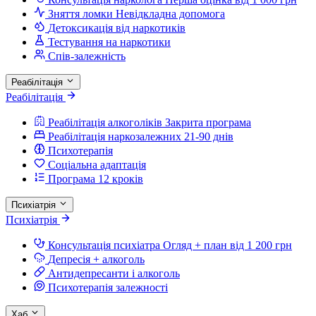
Зняття ломки
Невідкладна допомога
Детоксикація від наркотиків
Тестування на наркотики
Спів-залежність
Реабілітація
Реабілітація
Реабілітація алкоголіків
Закрита програма
Реабілітація наркозалежних
21-90 днів
Психотерапія
Соціальна адаптація
Програма 12 кроків
Психіатрія
Психіатрія
Консультація психіатра
Огляд + план від 1 200 грн
Депресія + алкоголь
Антидепресанти і алкоголь
Психотерапія залежності
Хаб