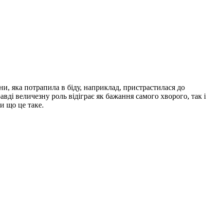
ни, яка потрапила в біду, наприклад, пристрастилася до
авді величезну роль відіграє як бажання самого хворого, так і
и що це таке.