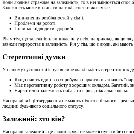
Коли людина страждає на залежність, то в неї змінюється спос
Залежність може впливати на такі аспекти життя як:
Виникнення розбіжностей у сім’ї.
Проблеми на роботі.
Починає підводити здоров’я.
Річ у тім, що залежність виникає не у всіх, наприклад, якщо л
завжди переростає в залежність. Річ у тім, що є люди, які мають 
Стереотипні думки
У нашому суспільстві існує величезна кількість стереотипних ду
Якщо навіть один раз спробував наркотики - значить “нар
Має перспективну роботу з хорошим окладом. Багатий, з
Наркотична залежність набагато гірша, ніж алкогольна.
Насправді всі ці твердження не мають нічого спільного з реаль
людини будь-якого соціального статусу.
Залежний: хто він?
Насправді залежний - це людина, яка не може існувати без свого