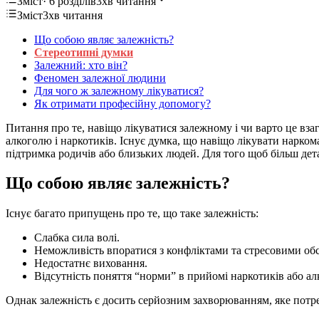
Зміст
· 6 розділів
3хв читання
Зміст
3хв читання
Що собою являє залежність?
Стереотипні думки
Залежний: хто він?
Феномен залежної людини
Для чого ж залежному лікуватися?
Як отримати професійну допомогу?
Питання про те, навіщо лікуватися залежному і чи варто це взаг
алкоголю і наркотиків. Існує думка, що навіщо лікувати наркома
підтримка родичів або близьких людей. Для того щоб більш дета
Що собою являє залежність?
Існує багато припущень про те, що таке залежність:
Слабка сила волі.
Неможливість впоратися з конфліктами та стресовими об
Недостатнє виховання.
Відсутність поняття “норми” в прийомі наркотиків або а
Однак залежність є досить серйозним захворюванням, яке потр