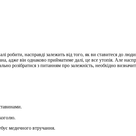
алі робити, насправді залежить від того, як ви ставитеся до люди
на, адже він однаково прийматиме далі, це все утопія. Але наспр
льно розібратися з питанням про залежність, необхідно визначит
ставинами.
лкоголю.
ебує медичного втручання.