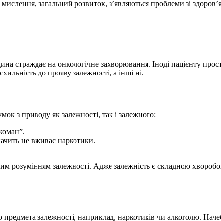
іб мислення, загальний розвиток, з’являються проблеми зі здоро
юдина страждає на онкологічне захворювання. Іноді пацієнту про
схильність до прояву залежності, а інші ні.
мок з приводу як залежності, так і залежного:
коман”.
начить не вживає наркотики.
ним розумінням залежності. Адже залежність є складною хворобою,
 предмета залежності, наприклад, наркотиків чи алкоголю. Начебт