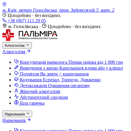
м. Київ, метро Голосіївська, пров. Задорожній 5, корп. 2
Цілодобово · без вихідних
+38 (067) 111 29 05
м. Голосіївська
·
Цілодобово · без вихідних
Алкоголізм
Алкоголізм
Консультація нарколога
Перша оцінка від 1 000 грн
Виведення з запою
Капельниця вдома або у клініці
Похмілля
Як зняти + крапельниця
Кодування
Есперал, Торпедо, Довженко
Детоксикація
Очищення організму
Жіночий алкоголізм
Абстинентний синдром
Біла гарячка
Наркоманія
Наркоманія
Консультація нарколога
Перша оцінка від 1 000 грн