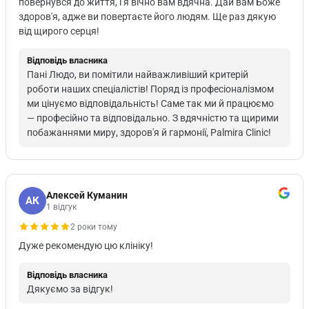
повернувся до життя, і я вічно вам вдячна. Дай вам Боже
здоров'я, адже ви повертаєте його людям. Ще раз дякую
від щирого серця!
Відповідь власника
Пані Людо, ви помітили найважливіший критерій
роботи наших спеціалістів! Поряд із професіоналізмом
ми цінуємо відповідальність! Саме так ми й працюємо
— професійно та відповідально. З вдячністю та щирими
побажаннями миру, здоров'я й гармонії, Palmira Clinic!
Алексей Куманин
АК
1 відгук
2 роки тому
Дуже рекомендую цю клініку!
Відповідь власника
Дякуємо за відгук!