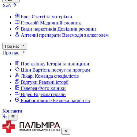
Хаб
Блог
Статті та матеріали
Глосарій
Медичний словник
Види наркотиків
Довідник речовин
Аптечні препарати
Взаємодія з алкоголем
Про нас
Про нас
Про клініку
Історія та принципи
Ціни
Вартість послуг та програм
Лікарі
Команда спеціалістів
Відгуки
Реальні історії
Галерея
Фото клініки
Відео
Відеоматеріали
Бомбосховище
Безпека пацієнтів
Контакти