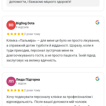
допомогти, і бажаємо міцного здоров'я!
BigDog Dota
BD
8 відгуків
2 роки тому
Клініка «Пальміра» — для мене це було не просто лікування,
а справжній дотик турботи й відданості. Щоразу, коли я
туди приходив, персонал зустрічав мене як
довгоочікуваного гостя, а не просто пацієнта. Їхній підхід
заслуговує на велику вдячність.
Люда Підгорна
ЛП
1 відгук
2 роки тому
Хочу подякувати персоналу клініки за професіоналізм і
відповідальність. Після вашої допомоги мій чоловік