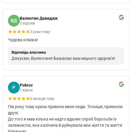
Валентин Давидюк
ВД
2 відгуки
2 роки тому
Чудова клініка!
Відповідь власника
Дякуємо, Валентине! Бажаємо вам міцного здоров'я!
Pokrov
P
1 відгук
6 місяців тому
Пів року тому криза привела мене сюди. Точніше, привезли
друзі.
До того я мав кілька не надто вдалих спроб боротьби із
залежністю, яка калічила й руйнувала моє життя та життя
близьких.