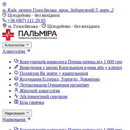
м. Київ, метро Голосіївська, пров. Задорожній 5, корп. 2
Цілодобово · без вихідних
+38 (067) 111 29 05
м. Голосіївська
·
Цілодобово · без вихідних
Алкоголізм
Алкоголізм
Консультація нарколога
Перша оцінка від 1 000 грн
Виведення з запою
Капельниця вдома або у клініці
Похмілля
Як зняти + крапельниця
Кодування
Есперал, Торпедо, Довженко
Детоксикація
Очищення організму
Жіночий алкоголізм
Абстинентний синдром
Біла гарячка
Наркоманія
Наркоманія
Консультація нарколога
Перша оцінка від 1 000 грн