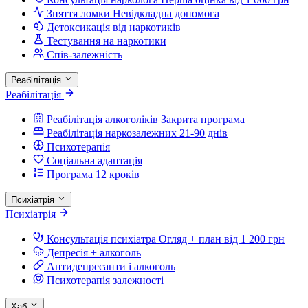
Зняття ломки
Невідкладна допомога
Детоксикація від наркотиків
Тестування на наркотики
Спів-залежність
Реабілітація
Реабілітація
Реабілітація алкоголіків
Закрита програма
Реабілітація наркозалежних
21-90 днів
Психотерапія
Соціальна адаптація
Програма 12 кроків
Психіатрія
Психіатрія
Консультація психіатра
Огляд + план від 1 200 грн
Депресія + алкоголь
Антидепресанти і алкоголь
Психотерапія залежності
Хаб