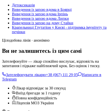
Детоксикація
Виведення із запою вдома в Боярці
Виведення із запою вдома Ірпінь
Виведення із запою вдома Липки
Виведення із запою на дому Стайки
Крапельниці Глутатіон у Києві - підтримка імунітету та
печінки
Цілодобова лінія · анонімно
Ви не залишитесь із цим самі
Зателефонуйте — лікар спокійно вислухає, відповість на
запитання і підкаже найближчий крок. Без оцінок і тиску.
Зателефонувати лікарю
+38 (067) 111 29 05
Написати в
Telegram
Лікар відповідає за 30 секунд
Виїзд бригади за 1 годину
Повна конфіденційність
Ліцензія МОЗ України