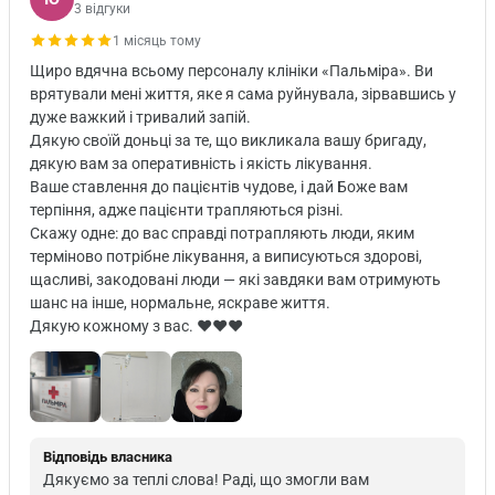
3 відгуки
1 місяць тому
Щиро вдячна всьому персоналу клініки «Пальміра». Ви
врятували мені життя, яке я сама руйнувала, зірвавшись у
дуже важкий і тривалий запій.
Дякую своїй доньці за те, що викликала вашу бригаду,
дякую вам за оперативність і якість лікування.
Ваше ставлення до пацієнтів чудове, і дай Боже вам
терпіння, адже пацієнти трапляються різні.
Скажу одне: до вас справді потрапляють люди, яким
терміново потрібне лікування, а виписуються здорові,
щасливі, закодовані люди — які завдяки вам отримують
шанс на інше, нормальне, яскраве життя.
Дякую кожному з вас. ♥️♥️♥️
Відповідь власника
Дякуємо за теплі слова! Раді, що змогли вам