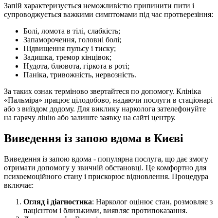
Запій характеризується неможливістю припинити пити і
супроводжується важкими симптомами під час протверезіння:
Болі, ломота в тілі, слабкість;
Запаморочення, головні болі;
Підвищення пульсу і тиску;
Задишка, тремор кінцівок;
Нудота, блювота, гіркота в роті;
Паніка, тривожність, нервозність.
За таких ознак терміново звертайтеся по допомогу. Клініка
«Пальміра» працює цілодобово, надаючи послуги в стаціонарі
або з виїздом додому. Для виклику нарколога зателефонуйте
на гарячу лінію або залиште заявку на сайті центру.
Виведення із запою вдома в Києві
Виведення із запою вдома - популярна послуга, що дає змогу
отримати допомогу у звичній обстановці. Це комфортно для
психоемоційного стану і прискорює відновлення. Процедура
включає:
Огляд і діагностика
: Нарколог оцінює стан, розмовляє з
пацієнтом і близькими, виявляє протипоказання.