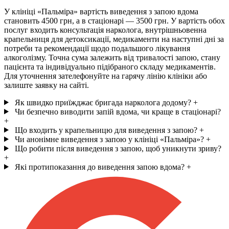
У клініці «Пальміра» вартість виведення з запою вдома
становить 4500 грн, а в стаціонарі — 3500 грн. У вартість обох
послуг входить консультація нарколога, внутрішньовенна
крапельниця для детоксикації, медикаменти на наступні дні за
потреби та рекомендації щодо подальшого лікування
алкоголізму. Точна сума залежить від тривалості запою, стану
пацієнта та індивідуально підібраного складу медикаментів.
Для уточнення зателефонуйте на гарячу лінію клініки або
залиште заявку на сайті.
Як швидко приїжджає бригада нарколога додому?
+
Чи безпечно виводити запій вдома, чи краще в стаціонарі?
+
Що входить у крапельницю для виведення з запою?
+
Чи анонімне виведення з запою у клініці «Пальміра»?
+
Що робити після виведення з запою, щоб уникнути зриву?
+
Які протипоказання до виведення запою вдома?
+