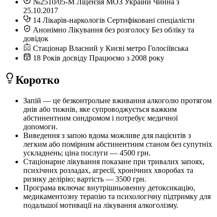
№2510/05-М
Ліцензія МОЗ України
Чинна з
25.10.2017
14
Лікарів-наркологів
Сертифіковані спеціалісти
Анонімно
Лікування без розголосу
Без обліку та
довідок
Стаціонар
Власний у Києві
метро Голосіївська
18
Років досвіду
Працюємо з 2008 року
Коротко
Запій — це безконтрольне вживання алкоголю протягом
днів або тижнів, яке супроводжується важким
абстинентним синдромом і потребує медичної
допомоги.
Виведення з запою вдома можливе для пацієнтів з
легким або помірним абстинентним станом без супутніх
ускладнень; ціна послуги — 4500 грн.
Стаціонарне лікування показане при тривалих запоях,
психічних розладах, агресії, хронічних хворобах та
ризику делірію; вартість — 3500 грн.
Програма включає внутрішньовенну детоксикацію,
медикаментозну терапію та психологічну підтримку для
подальшої мотивації на лікування алкоголізму.