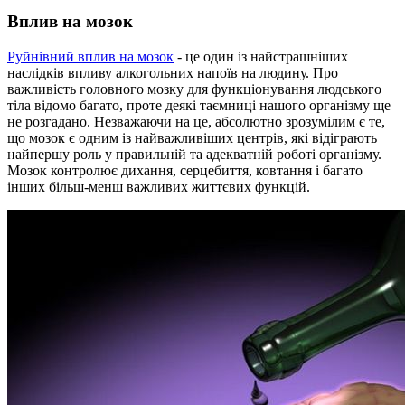
Вплив на мозок
Руйнівний вплив на мозок
- це один із найстрашніших
наслідків впливу алкогольних напоїв на людину. Про
важливість головного мозку для функціонування людського
тіла відомо багато, проте деякі таємниці нашого організму ще
не розгадано. Незважаючи на це, абсолютно зрозумілим є те,
що мозок є одним із найважливіших центрів, які відіграють
найпершу роль у правильній та адекватній роботі організму.
Мозок контролює дихання, серцебиття, ковтання і багато
інших більш-менш важливих життєвих функцій.