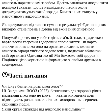
алкоголь наркотичним засобом. Досить закликати людей пити
помірно і сказати, що це нешкідливо, і вони охоче
дотримуватимуться такої поради. Багато з них стануть у
майбутньому алкоголіками.
Як врятуватися від такого сумного результату? Єдино вірним
виходом стане повна відмова від вживання спиртного.
Подумай про те, що у тебе є діти, сім’я, батьки, заради яких
варто вести тверезий і здоровий спосіб життя. Чи варто,
знаючи вплив алкоголю на організм людини, вживати
алкоголь заради хибного задоволення, водночас вбиваючи
свій організм? Однозначно ні! Ми бажаємо тобі здоров’я!
Поділися цією корисною інформацією зі своїми друзями в
соцмережах.
Часті питання
Чи існує безпечна доза алкоголю?
Ні. За даними ВООЗ (2023), безпечного для здоров'я рівня
вживання алкоголю не існує — навіть мінімальні дози
підвищують ризик онкологічних захворювань і серцево-
судинних подій.
Який орган страждає від алкоголю найбільше?