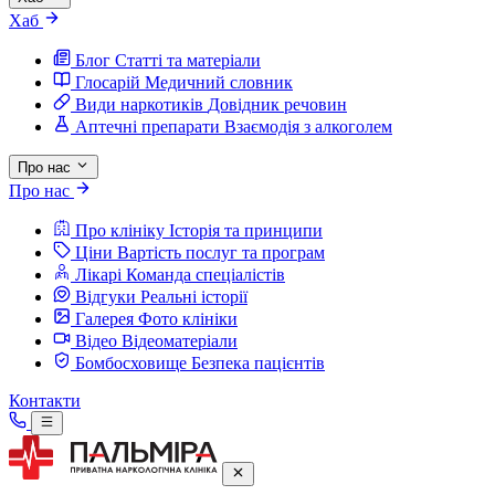
Хаб
Блог
Статті та матеріали
Глосарій
Медичний словник
Види наркотиків
Довідник речовин
Аптечні препарати
Взаємодія з алкоголем
Про нас
Про нас
Про клініку
Історія та принципи
Ціни
Вартість послуг та програм
Лікарі
Команда спеціалістів
Відгуки
Реальні історії
Галерея
Фото клініки
Відео
Відеоматеріали
Бомбосховище
Безпека пацієнтів
Контакти