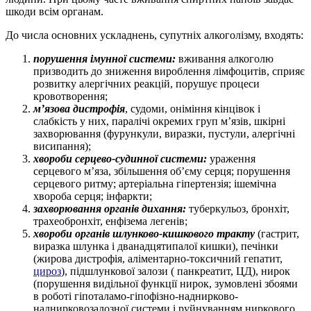
шкоди всім органам.
До числа основних ускладнень, супутніх алкоголізму, входять:
порушення імунної системи:
вживання алкоголю
призводить до зниження вироблення лімфоцитів, сприяє
розвитку алергічних реакцій, порушує процеси
кровотворення;
м’язова дистрофія
, судоми, оніміння кінцівок і
слабкість у них, паралічі окремих груп м’язів, шкірні
захворювання (фурункули, виразки, пустули, алергічні
висипання);
хвороби серцево-судинної системи:
ураження
серцевого м’яза, збільшення об’єму серця; порушення
серцевого ритму; артеріальна гіпертензія; ішемічна
хвороба серця; інфаркти;
захворювання органів дихання:
туберкульоз, бронхіт,
трахеобронхіт, енфізема легенів;
хвороби органів шлунково-кишкового тракту
(гастрит,
виразка шлунка і дванадцятипалої кишки), печінки
(жирова дистрофія, аліментарно-токсичний гепатит,
цироз
), підшлункової залози ( панкреатит, ЦД), нирок
(порушення видільної функції нирок, зумовлені збоями
в роботі гіпоталамо-гіпофізно-наднирково-
наднирковозалозної системи і руйнуванням ниркового