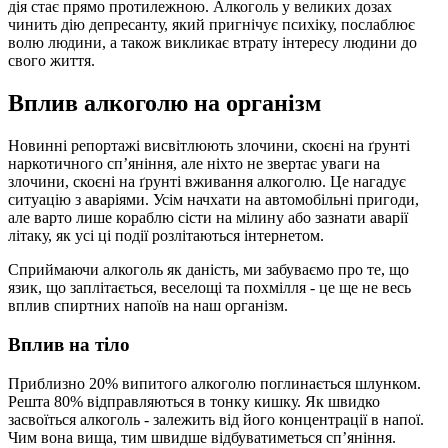
дія стає прямо протилежною. Алкоголь у великих дозах
чинить дію депресанту, який пригнічує психіку, послаблює
волю людини, а також викликає втрату інтересу людини до
свого життя.
Вплив алкоголю на організм
Новинні репортажі висвітлюють злочини, скоєні на ґрунті
наркотичного сп’яніння, але ніхто не звертає уваги на
злочини, скоєні на ґрунті вживання алкоголю. Це нагадує
ситуацію з аваріями. Усім начхати на автомобільні пригоди,
але варто лише кораблю сісти на мілину або зазнати аварії
літаку, як усі ці події розлітаються інтернетом.
Сприймаючи алкоголь як даність, ми забуваємо про те, що
язик, що заплітається, веселощі та похмілля - це ще не весь
вплив спиртних напоїв на наш організм.
Вплив на тіло
Приблизно 20% випитого алкоголю поглинається шлунком.
Решта 80% відправляються в тонку кишку. Як швидко
засвоїться алкоголь - залежить від його концентрації в напої.
Чим вона вища, тим швидше відбуватиметься сп’яніння.