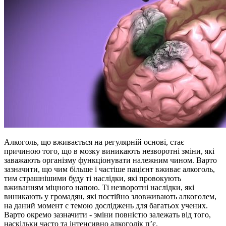
Алкоголь, що вживається на регулярній основі, стає
причиною того, що в мозку виникають незворотні зміни, які
заважають організму функціонувати належним чином. Варто
зазначити, що чим більше і частіше пацієнт вживає алкоголь,
тим страшнішими буду ті наслідки, які провокують
вживанням міцного напою. Ті незворотні наслідки, які
виникають у громадян, які постійно зловживають алкоголем,
на даний момент є темою досліджень для багатьох учених.
Варто окремо зазначити - зміни повністю залежать від того,
наскільки часто та інтенсивно алкоголік п’є.