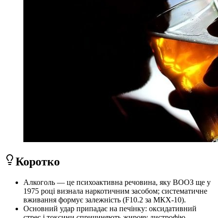
Коротко
Алкоголь — це психоактивна речовина, яку ВООЗ ще у
1975 році визнала наркотичним засобом; систематичне
вживання формує залежність (F10.2 за МКХ-10).
Основний удар припадає на печінку: оксидативний
стрес і токсини спричиняють жирову дистрофію,