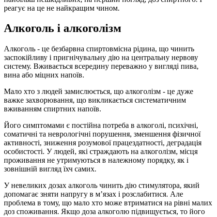
реагує на це не найкращим чином.
Алкоголь і алкоголізм
Алкоголь - це безбарвна спиртовмісна рідина, що чинить
заспокійливу і пригнічувальну дію на центральну нервову
систему. Вживається всередину переважно у вигляді пива,
вина або міцних напоїв.
Мало хто з людей замислюється, що алкоголізм - це дуже
важке захворювання, що викликається систематичним
вживанням спиртних напоїв.
Його симптомами є постійна потреба в алкоголі, психічні,
соматичні та неврологічні порушення, зменшення фізичної
активності, зниження розумової працездатності, деградація
особистості. У людей, які страждають на алкоголізм, місця
проживання не утримуються в належному порядку, як і
зовнішній вигляд їхч самих.
У невеликих дозах алкоголь чинить дію стимулятора, який
допомагає зняти напругу в м’язах і розслабитися. Але
проблема в тому, що мало хто може втриматися на рівні малих
доз споживання. Якщо доза алкоголю підвищується, то його