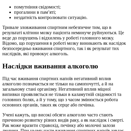
помутніння свідомості;
прогалини в пам’яті;
нездатність контролювати ситуацію.
Тривале зловживання спиртним небезпечне тим, що в
результаті клітини мозку пацієнта неминуче руйнуються. Це
веде до порушень і відхилень у роботі головного мозку.
Відомо, що порушення в роботі мозку виникають як наслідок
безпосередньо вживання спиртного, так і як результат тих
наслідків, які провокує алкоголь.
Наслідки вживання алкоголю
Під час вживання спиртних напоїв негативний вплив
алкоголю позначається не тільки на самопочутті, а й на
загальному стані організму. Негативний вплив міцної
випивки проявляється не тільки в каламутній свідомості та
головних болях, а й у тому, що з часом змінюється робота
основних органів, таких як серце або печінка.
Учені кажуть, що високі обсяги алкоголю часто стають
причиною розвитку різних видів раку, а як наслідок і смерті.
Рак може вразити стравохід, печінку або молочні залози
людини. При цьому часте вживання спиртних напоїв завдає