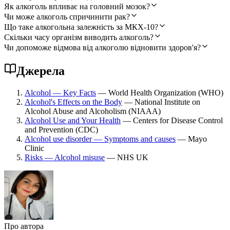
Як алкоголь впливає на головний мозок?
Чи може алкоголь спричинити рак?
Що таке алкогольна залежність за МКХ-10?
Скільки часу організм виводить алкоголь?
Чи допоможе відмова від алкоголю відновити здоров'я?
Джерела
Alcohol — Key Facts
— World Health Organization (WHO)
Alcohol's Effects on the Body
— National Institute on
Alcohol Abuse and Alcoholism (NIAAA)
Alcohol Use and Your Health
— Centers for Disease Control
and Prevention (CDC)
Alcohol use disorder — Symptoms and causes
— Mayo
Clinic
Risks — Alcohol misuse
— NHS UK
Про автора