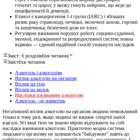
гепатит та цироз; у мозку гинуть нейрони, що веде до
енцефалопатії й деменції.
Етанол є канцерогеном 1-ї групи (IARC) і збільшує
ризик раку стравоходу, печінки, молочної залози, гортані
та кишечника; безпечної дози не існує.
Регулярне вживання порушує роботу серцево-судинної,
імунної, ендокринної та репродуктивної систем; повна
відмова — єдиний надійний спосіб уникнути наслідків.
Зміст
· 6 розділів
6хв читання
Зміст
6хв читання
Алкоголь і алкоголізм
Вплив алкоголю на організм
Вплив на тіло
Вплив на мозок
Наслідки вживання алкоголю
Алкоголь - це наркотик
Негативний вплив алкоголю на організм людини неможливий
тільки в тому разі, якщо людина не вживає спиртні напої
взагалі. Усі інші тією чи іншою мірою відчувають на собі
наслідки вживання алкоголю. Практично жодна система
людського організму не залишається “байдужою” навіть до
найбільш нешкідливих, на перший погляд, доз спиртного. І