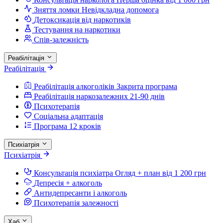
Зняття ломки
Невідкладна допомога
Детоксикація від наркотиків
Тестування на наркотики
Спів-залежність
Реабілітація
Реабілітація
Реабілітація алкоголіків
Закрита програма
Реабілітація наркозалежних
21-90 днів
Психотерапія
Соціальна адаптація
Програма 12 кроків
Психіатрія
Психіатрія
Консультація психіатра
Огляд + план від 1 200 грн
Депресія + алкоголь
Антидепресанти і алкоголь
Психотерапія залежності
Хаб