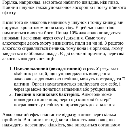
Горілка, наприклад, засвоїться набагато швидше, ніж пиво.
Повний шлунок також уповільнює абсорбцію і появу п’янкого
ефекту.
Після того як алкоголь надійшов у шлунок і тонку кишку, він
вирушає кровотоком по всьому тілу. У цей час наше тіло
намагається вивести його. Понад 10% алкоголю виводяться
нирками і легенями через сечу і дихання. Саме тому
алкотестери дають змогу визначити, пили ви чи ні. З рештою
алкоголю справляється печінка, тому вона і є органом, якому
завдається найбільша шкода. Є дві основні причини, через які
алкоголь шкодить печінці:
Окислювальний (оксидативний) стрес.
У результаті
хімічних реакцій, що супроводжують виведення
алкоголю за допомогою печінки, можуть постраждати її
клітини. Орган намагатиметься вилікувати сам себе, і
через це може початися запалення або рубцювання.
Токсини в кишкових бактеріях.
Алкоголь може
пошкодити кишечник, через що кишкові бактерії
потрапляють у печінку та призводять до запалення.
Алкогольний ефект настає не відразу, а лише через кілька
прийомів. Він виникає тоді, коли кількість алкоголю, що
надходить, перевищує кількість, яка виводиться організмом.