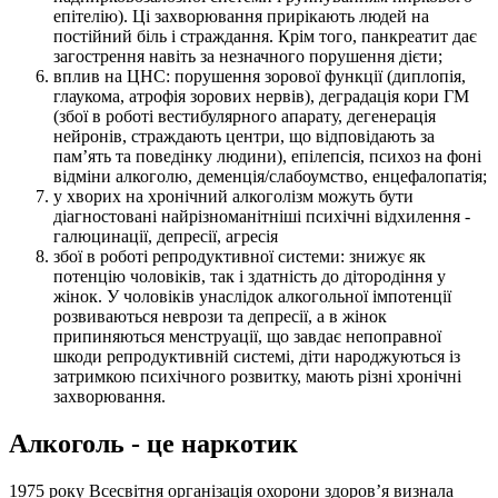
епітелію). Ці захворювання прирікають людей на
постійний біль і страждання. Крім того, панкреатит дає
загострення навіть за незначного порушення дієти;
вплив на ЦНС: порушення зорової функції (диплопія,
глаукома, атрофія зорових нервів), деградація кори ГМ
(збої в роботі вестибулярного апарату, дегенерація
нейронів, страждають центри, що відповідають за
пам’ять та поведінку людини), епілепсія, психоз на фоні
відміни алкоголю, деменція/слабоумство, енцефалопатія;
у хворих на хронічний алкоголізм можуть бути
діагностовані найрізноманітніші психічні відхилення -
галюцинації, депресії, агресія
збої в роботі репродуктивної системи: знижує як
потенцію чоловіків, так і здатність до дітородіння у
жінок. У чоловіків унаслідок алкогольної імпотенції
розвиваються неврози та депресії, а в жінок
припиняються менструації, що завдає непоправної
шкоди репродуктивній системі, діти народжуються із
затримкою психічного розвитку, мають різні хронічні
захворювання.
Алкоголь - це наркотик
1975 року Всесвітня організація охорони здоров’я визнала