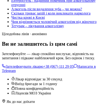
Ентеросгель - надійний помічник при алкогольному
отруєнні
Алкоголь після видалення зуба – чи можна?
Скільки триває запій і коли викликати нарколога
Чистка крові в Києві
Чим відрізняється чоловічий алкоголізм від жіночого
Тетурам – лікування алкоголізму
Цілодобова лінія · анонімно
Ви не залишитесь із цим самі
Зателефонуйте — лікар спокійно вислухає, відповість на
запитання і підкаже найближчий крок. Без оцінок і тиску.
Зателефонувати лікарю
+38 (067) 111 29 05
Написати в
Telegram
Лікар відповідає за 30 секунд
Виїзд бригади за 1 годину
Повна конфіденційність
Ліцензія МОЗ України
Як до нас доїхати