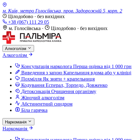
м. Київ, метро Голосіївська, пров. Задорожній 5, корп. 2
Цілодобово · без вихідних
+38 (067) 111 29 05
м. Голосіївська
·
Цілодобово · без вихідних
Алкоголізм
Алкоголізм
Консультація нарколога
Перша оцінка від 1 000 грн
Виведення з запою
Капельниця вдома або у клініці
Похмілля
Як зняти + крапельниця
Кодування
Есперал, Торпедо, Довженко
Детоксикація
Очищення організму
Жіночий алкоголізм
Абстинентний синдром
Біла гарячка
Наркоманія
Наркоманія
Консультація нарколога
Перша оцінка від 1 000 грн