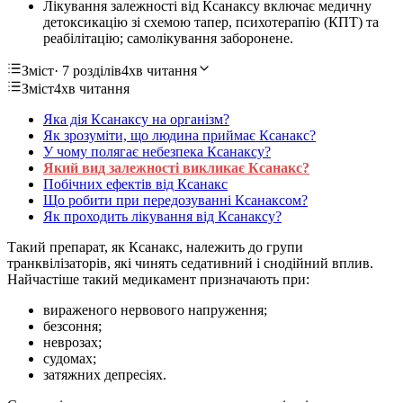
Лікування залежності від Ксанаксу включає медичну
детоксикацію зі схемою тапер, психотерапію (КПТ) та
реабілітацію; самолікування заборонене.
Зміст
· 7 розділів
4хв читання
Зміст
4хв читання
Яка дія Ксанаксу на організм?
Як зрозуміти, що людина приймає Ксанакс?
У чому полягає небезпека Ксанаксу?
Який вид залежності викликає Ксанакс?
Побічних ефектів від Ксанакс
Що робити при передозуванні Ксанаксом?
Як проходить лікування від Ксанаксу?
Такий препарат, як Ксанакс, належить до групи
транквілізаторів, які чинять седативний і снодійний вплив.
Найчастіше такий медикамент призначають при:
вираженого нервового напруження;
безсоння;
неврозах;
судомах;
затяжних депресіях.