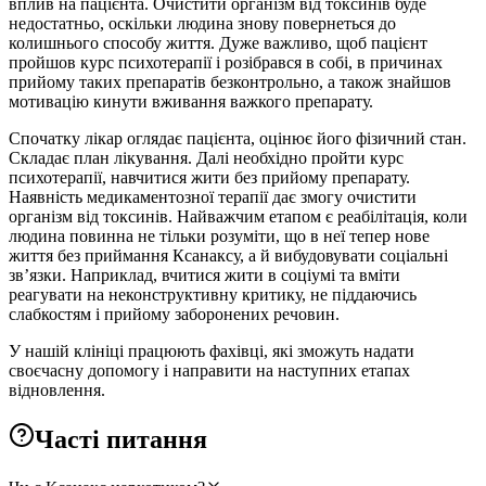
вплив на пацієнта. Очистити організм від токсинів буде
недостатньо, оскільки людина знову повернеться до
колишнього способу життя. Дуже важливо, щоб пацієнт
пройшов курс психотерапії і розібрався в собі, в причинах
прийому таких препаратів безконтрольно, а також знайшов
мотивацію кинути вживання важкого препарату.
Спочатку лікар оглядає пацієнта, оцінює його фізичний стан.
Складає план лікування. Далі необхідно пройти курс
психотерапії, навчитися жити без прийому препарату.
Наявність медикаментозної терапії дає змогу очистити
організм від токсинів. Найважчим етапом є реабілітація, коли
людина повинна не тільки розуміти, що в неї тепер нове
життя без приймання Ксанаксу, а й вибудовувати соціальні
зв’язки. Наприклад, вчитися жити в соціумі та вміти
реагувати на неконструктивну критику, не піддаючись
слабкостям і прийому заборонених речовин.
У нашій клініці працюють фахівці, які зможуть надати
своєчасну допомогу і направити на наступних етапах
відновлення.
Часті питання