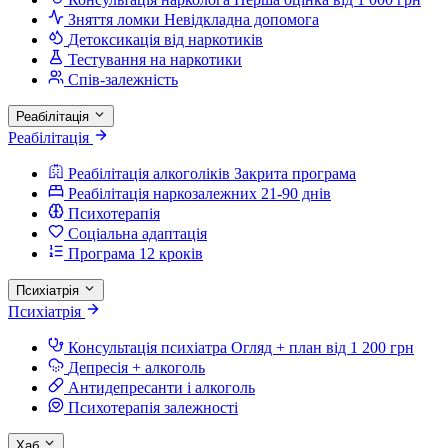
Зняття ломки
Невідкладна допомога
Детоксикація від наркотиків
Тестування на наркотики
Спів-залежність
Реабілітація
Реабілітація
Реабілітація алкоголіків
Закрита програма
Реабілітація наркозалежних
21-90 днів
Психотерапія
Соціальна адаптація
Програма 12 кроків
Психіатрія
Психіатрія
Консультація психіатра
Огляд + план від 1 200 грн
Депресія + алкоголь
Антидепресанти і алкоголь
Психотерапія залежності
Хаб