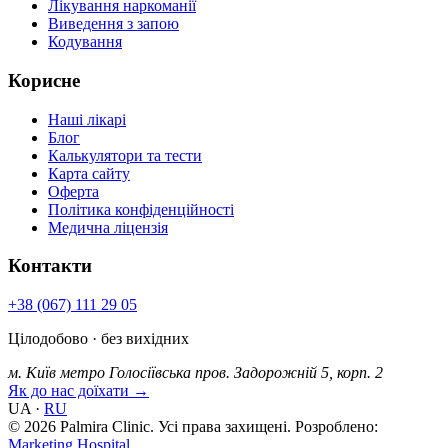
Лікування наркоманії
Виведення з запою
Кодування
Корисне
Наші лікарі
Блог
Калькулятори та тести
Карта сайту
Оферта
Політика конфіденційності
Медична ліцензія
Контакти
+38 (067) 111 29 05
Цілодобово · без вихідних
м. Київ
метро Голосіївська
пров. Задорожній 5, корп. 2
Як до нас доїхати →
UA
·
RU
© 2026 Palmira Clinic. Усі права захищені.
Розроблено:
Marketing Hospital