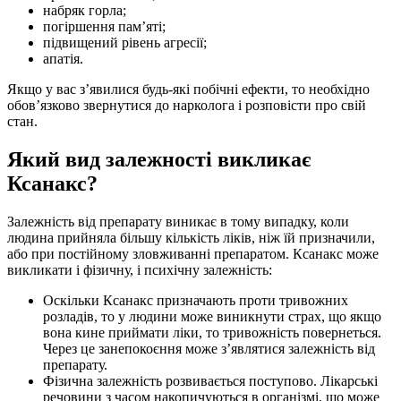
набряк горла;
погіршення пам’яті;
підвищений рівень агресії;
апатія.
Якщо у вас з’явилися будь-які побічні ефекти, то необхідно
обов’язково звернутися до нарколога і розповісти про свій
стан.
Який вид залежності викликає
Ксанакс?
Залежність від препарату виникає в тому випадку, коли
людина прийняла більшу кількість ліків, ніж їй призначили,
або при постійному зловживанні препаратом. Ксанакс може
викликати і фізичну, і психічну залежність:
Оскільки Ксанакс призначають проти тривожних
розладів, то у людини може виникнути страх, що якщо
вона кине приймати ліки, то тривожність повернеться.
Через це занепокоєння може з’являтися залежність від
препарату.
Фізична залежність розвивається поступово. Лікарські
речовини з часом накопичуються в організмі, що може