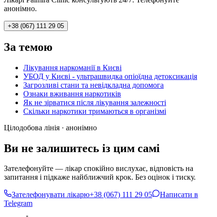
анонімно.
+38 (067) 111 29 05
За темою
Лікування наркоманії в Києві
УБОД у Києві - ультрашвидка опіоїдна детоксикація
Загрозливі стани та невідкладна допомога
Ознаки вживання наркотиків
Як не зірватися після лікування залежності
Скільки наркотики тримаються в організмі
Цілодобова лінія · анонімно
Ви не залишитесь із цим самі
Зателефонуйте — лікар спокійно вислухає, відповість на
запитання і підкаже найближчий крок. Без оцінок і тиску.
Зателефонувати лікарю
+38 (067) 111 29 05
Написати в
Telegram