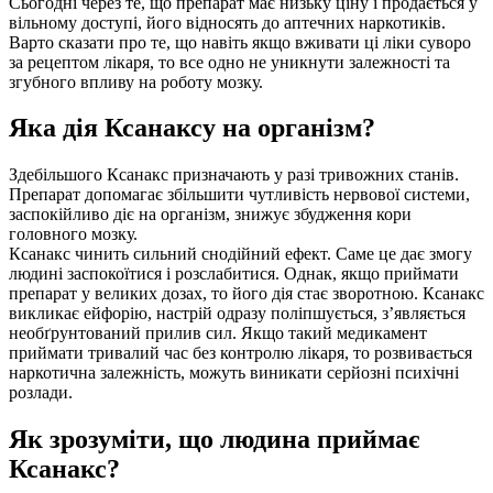
Сьогодні через те, що препарат має низьку ціну і продається у
вільному доступі, його відносять до аптечних наркотиків.
Варто сказати про те, що навіть якщо вживати ці ліки суворо
за рецептом лікаря, то все одно не уникнути залежності та
згубного впливу на роботу мозку.
Яка дія Ксанаксу на організм?
Здебільшого Ксанакс призначають у разі тривожних станів.
Препарат допомагає збільшити чутливість нервової системи,
заспокійливо діє на організм, знижує збудження кори
головного мозку.
Ксанакс чинить сильний снодійний ефект. Саме це дає змогу
людині заспокоїтися і розслабитися. Однак, якщо приймати
препарат у великих дозах, то його дія стає зворотною. Ксанакс
викликає ейфорію, настрій одразу поліпшується, з’являється
необґрунтований прилив сил. Якщо такий медикамент
приймати тривалий час без контролю лікаря, то розвивається
наркотична залежність, можуть виникати серйозні психічні
розлади.
Як зрозуміти, що людина приймає
Ксанакс?