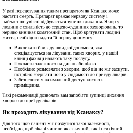
У разі передозування таким препаратом як Ксанакс може
настати смерть. Препарат вражає нервову систему і
найчастіше уві сні відбувається зупинка дихання. Якщо у
людини є схильність до серцево-судинних захворювань, то
нерідко виникає коматозний стан. Щоб врятувати людині
життя, необхідно надати їй першу допомогу:
Викликати бригаду швидкої допомоги, яка
спеціалізується на лікуванні таких хворих. у нашій
клініці фахівці надають таку послугу.
Покласти залежного на диван або ліжко.
Необхідно розмовляти з хворим, щоб він не міг заснути,
потрібно зберігати його у свідомості до приїзду лікарів.
Забезпечити максимальний доступ кисню в
приміщення.
Такі рекомендації дозволять вам запобігти зупинці дихання
хворого до приїзду лікарів.
Як проходить лікування від Ксанаксу?
Для того щоб пацієнт міг позбутися такої залежності,
необхідно, щоб лікарі чинили як фізичний, так і психічний