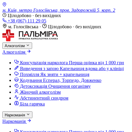
м. Київ, метро Голосіївська, пров. Задорожній 5, корп. 2
Цілодобово · без вихідних
+38 (067) 111 29 05
м. Голосіївська
·
Цілодобово · без вихідних
Алкоголізм
Алкоголізм
Консультація нарколога
Перша оцінка від 1 000 грн
Виведення з запою
Капельниця вдома або у клініці
Похмілля
Як зняти + крапельниця
Кодування
Есперал, Торпедо, Довженко
Детоксикація
Очищення організму
Жіночий алкоголізм
Абстинентний синдром
Біла гарячка
Наркоманія
Наркоманія
Консультація нарколога
Перша оцінка від 1 000 грн