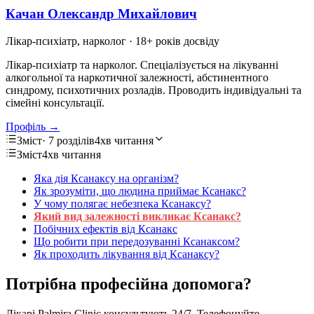
Качан Олександр Михайлович
Лікар-психіатр, нарколог
· 18+ років досвіду
Лікар-психіатр та нарколог. Спеціалізується на лікуванні
алкогольної та наркотичної залежності, абстинентного
синдрому, психотичних розладів. Проводить індивідуальні та
сімейні консультації.
Профіль →
Зміст
· 7 розділів
4хв читання
Зміст
4хв читання
Яка дія Ксанаксу на організм?
Як зрозуміти, що людина приймає Ксанакс?
У чому полягає небезпека Ксанаксу?
Який вид залежності викликає Ксанакс?
Побічних ефектів від Ксанакс
Що робити при передозуванні Ксанаксом?
Як проходить лікування від Ксанаксу?
Потрібна професійна допомога?
Лікарі Palmira Clinic консультують 24/7. Телефонуйте