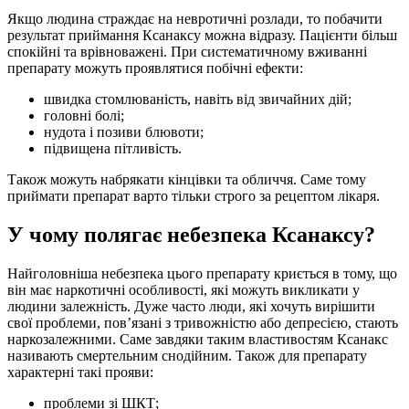
Якщо людина страждає на невротичні розлади, то побачити
результат приймання Ксанаксу можна відразу. Пацієнти більш
спокійні та врівноважені. При систематичному вживанні
препарату можуть проявлятися побічні ефекти:
швидка стомлюваність, навіть від звичайних дій;
головні болі;
нудота і позиви блювоти;
підвищена пітливість.
Також можуть набрякати кінцівки та обличчя. Саме тому
приймати препарат варто тільки строго за рецептом лікаря.
У чому полягає небезпека Ксанаксу?
Найголовніша небезпека цього препарату криється в тому, що
він має наркотичні особливості, які можуть викликати у
людини залежність. Дуже часто люди, які хочуть вирішити
свої проблеми, пов’язані з тривожністю або депресією, стають
наркозалежними. Саме завдяки таким властивостям Ксанакс
називають смертельним снодійним. Також для препарату
характерні такі прояви:
проблеми зі ШКТ;