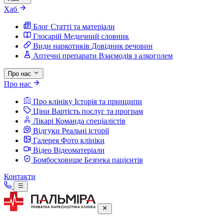
Хаб
Блог
Статті та матеріали
Глосарій
Медичний словник
Види наркотиків
Довідник речовин
Аптечні препарати
Взаємодія з алкоголем
Про нас
Про нас
Про клініку
Історія та принципи
Ціни
Вартість послуг та програм
Лікарі
Команда спеціалістів
Відгуки
Реальні історії
Галерея
Фото клініки
Відео
Відеоматеріали
Бомбосховище
Безпека пацієнтів
Контакти