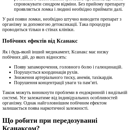
спровокувати синдром відміни. Без прийому препарату
проявляється ломка і людині необхідно приймати далі.
У разі появи ломки, необхідно штучно виводити препарат з
організму за допомогою детоксикації. Така процедура
проводиться тільки в стінах клініки.
Побічних ефектів від Ксанакс
Як і будь-який інший медикамент, Ксанакс має низку
побічних дій, до яких відносять:
Появу запаморочення, головного болю і галюцинацій.
Порушується координація рухів.
Зниження артеріального тиску, анемія, тахікардія.
Порушення концентрації уваги та пам’яті.
Також можуть виникнути проблеми в ендокринній і видільній
системі. Усе залежатиме від індивідуальних особливостей
організму. Однак найголовнішим побічним ефектом
залишається поява наркотичної залежності.
Що робити при передозуванні
Ксанаксом?