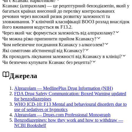
Чи є Ксанакс наркотиком?
Ксанакс (алпразолам) — це рецептурний бензодіазепін, який у
багатьох країнах внесений до переліку контрольованих
речовин через високий ризик розвитку залежності та
зловживання. У клінічній класифікації ВООЗ розлад внаслідок
його вживання кодується як F13.2.
Через який час формується залежність від алпразоламу?
Чи можна різко припинити прийом Ксанаксу?
Чим небезпечне поєднання Ксанаксу з алкоголем?
Які симптоми абстиненції від Ксанаксу?
Як проходить лікування залежності від Ксанаксу в клініці?
Чи безпечно купувати Ксанакс без рецепта?
Джерела
Alprazolam — MedlinePlus Drug Information (NIH)
FDA Drug Safety Communication: Boxed Warning updated
for benzodiazepines
WHO ICD-10: F13 Mental and behavioural disorders due to
use of sedatives or hypnotics
Alprazolam — Drugs.com Professional Monograph
Benzodiazepines: how they work and how to withdraw —
NCBI Bookshelf