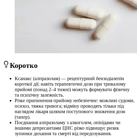
Коротко
Ксанакс (алпразолам) — рецептурний бензодіазепін
короткої дії; навіть терапевтичні дози при тривалому
прийомі (понад 2–4 тижні) можуть формувати фізичну
та психічну залежність.
Різке припинення прийому небезпечне: можливі судоми,
психоз, тяжка тривога; відміну проводять тільки під
наглядом лікаря шляхом поступового зниження дози
(тапер).
Поєднання алпразоламу з алкоголем, опіоїдами чи
іншими депресантами ЦНС різко підвищує ризик
зупинки дихання та смерті від передозування.