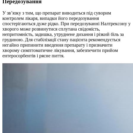
Передозування
У зв’язку з тим, що препарат виводиться під суворим
контролем лікаря, випадки його передозування
спостерігаються дуже рідко. При передозуванні Налтрексону у
хворого може розвинутися сплутана свідомість,
непритомність, задишка, утруднене дихання і різкий біль за
грудиною. Для стабілізації стану пацієнта рекомендується
негайно припинити введення препарату і призначити
хворому симптоматичне лікування, забезпечити прийом
ентеросорбентів і рясне пиття.