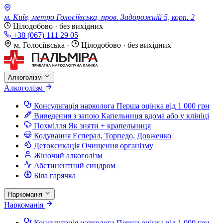
м. Київ, метро Голосіївська, пров. Задорожній 5, корп. 2
Цілодобово · без вихідних
+38 (067) 111 29 05
м. Голосіївська
·
Цілодобово · без вихідних
Алкоголізм
Алкоголізм
Консультація нарколога
Перша оцінка від 1 000 грн
Виведення з запою
Капельниця вдома або у клініці
Похмілля
Як зняти + крапельниця
Кодування
Есперал, Торпедо, Довженко
Детоксикація
Очищення організму
Жіночий алкоголізм
Абстинентний синдром
Біла гарячка
Наркоманія
Наркоманія
Консультація нарколога
Перша оцінка від 1 000 грн