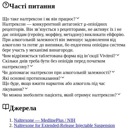
Часті питання
Що таке налтрексон і як він працює?
Налтрексон — конкурентний антагоніст μ-опіоїдних
рецепторів. Він зв’язується з рецепторами, не активує їх і не
дає опіоїдам (героїну, морфіну, метадону) викликати ейфорію.
При алкогольній залежності він зменшує задоволення від
алкоголю та потяг до випивки, бо ендогенна опіоїдна система
бере участь у механізмі винагороди.
Чим відрізняється таблетована форма від ін’єкції Vivitrol?
Скільки днів треба бути без опіоїдів перед початком
налтрексону?
Чи допомагає налтрексон при алкогольній залежності?
Які основні протипоказання?
Що буде, якщо вжити наркотик або алкоголь під час
лікування?
Чи можна знеболити пацієнта, який отримує налтрексон?
Джерела
Naltrexone — MedlinePlus / NIH
Naltrexone for Extended-Release Injectable Suspension