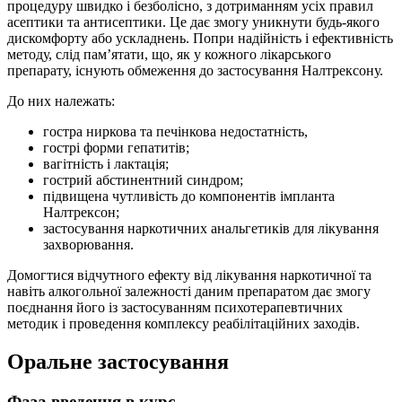
процедуру швидко і безболісно, з дотриманням усіх правил
асептики та антисептики. Це дає змогу уникнути будь-якого
дискомфорту або ускладнень. Попри надійність і ефективність
методу, слід пам’ятати, що, як у кожного лікарського
препарату, існують обмеження до застосування Налтрексону.
До них належать:
гостра ниркова та печінкова недостатність,
гострі форми гепатитів;
вагітність і лактація;
гострий абстинентний синдром;
підвищена чутливість до компонентів імпланта
Налтрексон;
застосування наркотичних анальгетиків для лікування
захворювання.
Домогтися відчутного ефекту від лікування наркотичної та
навіть алкогольної залежності даним препаратом дає змогу
поєднання його із застосуванням психотерапевтичних
методик і проведення комплексу реабілітаційних заходів.
Оральне застосування
Фаза введення в курс