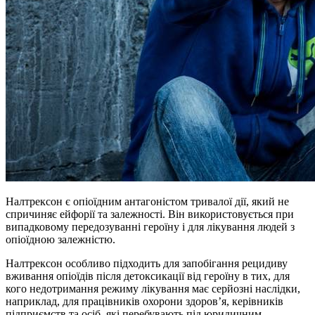
Налтрексон є опіоїдним антагоністом тривалої дії, який не
спричиняє ейфорії та залежності. Він використовується при
випадковому передозуванні героїну і для лікування людей з
опіоїдною залежністю.
Налтрексон особливо підходить для запобігання рецидиву
вживання опіоїдів після детоксикації від героїну в тих, для
кого недотримання режиму лікування має серйозні наслідки,
наприклад, для працівників охорони здоров’я, керівників
підприємств та осіб, які перебувають під юридичним