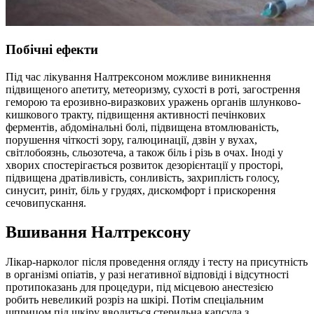
Побічні ефекти
Під час лікування Налтрексоном можливе виникнення
підвищеного апетиту, метеоризму, сухості в роті, загострення
геморою та ерозивно-виразкових уражень органів шлунково-
кишкового тракту, підвищення активності печінкових
ферментів, абдомінальні болі, підвищена втомлюваність,
порушення чіткості зору, галюцинації, дзвін у вухах,
світлобоязнь, сльозотеча, а також біль і різь в очах. Іноді у
хворих спостерігається розвиток дезорієнтації у просторі,
підвищена дратівливість, сонливість, захриплість голосу,
синусит, риніт, біль у грудях, дискомфорт і прискорення
сечовипускання.
Вшивання Налтрексону
Лікар-нарколог після проведення огляду і тесту на присутність
в організмі опіатів, у разі негативної відповіді і відсутності
протипоказань для процедури, під місцевою анестезією
робить невеликий розріз на шкірі. Потім спеціальним
шприцом під шкіру вводиться стерильна капсула з