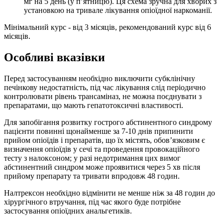
мг на 5 день (у п’ятницю). Ця схема зручна для хворих з
установкою на тривале лікування опіоїдної наркоманії.
Мінімальний курс - від 3 місяців, рекомендований курс від 6
місяців.
Особливі вказівки
Перед застосуванням необхідно виключити субклінічну
печінкову недостатність, під час лікування слід періодично
контролювати рівень трансаміназ, не можна поєднувати з
препаратами, що мають гепатотоксичні властивості.
Для запобігання розвитку гострого абстинентного синдрому
пацієнти повинні щонайменше за 7-10 днів припинити
прийом опіоїдів і препаратів, що їх містять, обов’язковим є
визначення опіоїдів у сечі та проведення провокаційного
тесту з налоксоном; у разі недотримання цих вимог
абстинентний синдром може проявитися через 5 хв після
прийому препарату та тривати впродовж 48 годин.
Налтрексон необхідно відмінити не менше ніж за 48 годин до
хірургічного втручання, під час якого буде потрібне
застосування опіоїдних анальгетиків.