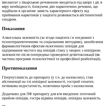
імплантат з лікарською речовиною вводиться під шкіру і діє в
міру необхідності, блокуючи дію наркотичних речовин, що
надійшли в організм: замість характерного ефекту від
приймання наркотиків у пацієнта розвивається абстинентний
синдром.
Показання
Алкогольна залежність (за згоди пацієнта і в поєднанні з
психотерапевтичними та соціальними методами), запобігання
фармакологічним ефектам екзогенних опіоїдів для
підтримання чистого від опіоїдів стану у хворих з опіоїдною
залежністю після попередньо проведеної дезінтоксикації (як
частина програми психологічної та професійної реабілітації).
Протипоказання
Гіперчутливість до препарату (у т.ч. до налоксону), стан
абстиненції на тлі опіоїдної залежності, гострий гепатит,
печінкова недостатність, позитивна проба з налоксоном.
Додатково для ЛФ препарату для в/м введення: поточний
прийом опіоїдів, гостра відміна опіоїдів, опіоїдна залежність.