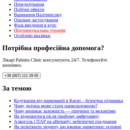
Передозування
Побічні ефекти
Вшивання Налтрексону
Оральне застосування
Фаза введення в курс
Підтримувальна терапія
Особливі вказівки
Потрібна професійна допомога?
Лікарі Palmira Clinic консультують 24/7. Телефонуйте
анонімно.
+38 (067) 111 29 05
За темою
Кодування від наркоманії в Києві – безпечна підшивка
Чому дитина може стати наркозалежною?
Чому виникає залежність — причини та механізми
Як відновитися після прийому амфетаміну
Алкоголь і ПАР на afterparty: небезпечні поєднання
Як розпізнати людину, що вживає наркотики: основні