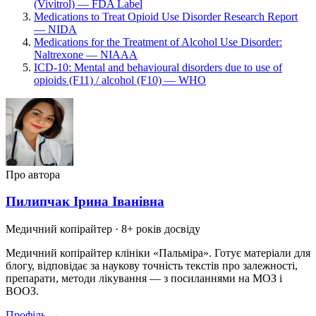
(Vivitrol) — FDA Label
Medications to Treat Opioid Use Disorder Research Report
— NIDA
Medications for the Treatment of Alcohol Use Disorder:
Naltrexone — NIAAA
ICD-10: Mental and behavioural disorders due to use of
opioids (F11) / alcohol (F10) — WHO
Про автора
Пилипчак Ірина Іванівна
Медичний копірайтер
· 8+ років досвіду
Медичний копірайтер клініки «Пальміра». Готує матеріали для
блогу, відповідає за наукову точність текстів про залежності,
препарати, методи лікування — з посиланнями на МОЗ і
ВООЗ.
Профіль →