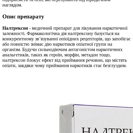
наглядом.
Опис препарату
Налтрексон
- медичний препарат для лікування наркотичної
залежності. Фармакологічна дія налтрексону базується на
конкурентному зв’язуванні опіоїдних рецепторів, що запобігає
або повністю знімає дію наркотиків опіатної групи на
організм. Будучи сильнодіючим антагоністом наркотичних
анальгетиків, таких як героїн, морфін, метадон тощо,
налтрексон блокує ефект від приймання речовин, що містять
опіати, завдяки чому приймання наркотиків стає безглуздим.