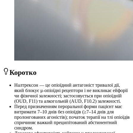
Коротко
Налтрексон — це опіоїдний антагоніст тривалої дії,
який блокує μ-опіоїдні рецептори і не викликає ейфорії
чи фізичної залежності; застосовується при опіоїдній
(OUD, F11) та алкогольній (AUD, F10.2) залежності.
Перед призначенням пероральної форми пацієнт має
витримати 7–10 днів без опіоїдів (≥7–14 днів для
пролонгованих агоністів); початок терапії на тлі опіоїдів
спричиняє важкий преципітований абстинентний
синдром.