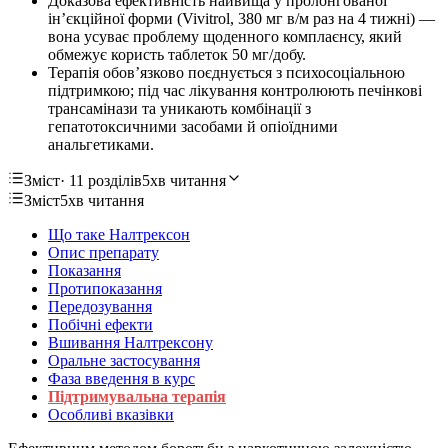
Доказова ефективність найвища у пролонгованої
ін’єкційної форми (Vivitrol, 380 мг в/м раз на 4 тижні) —
вона усуває проблему щоденного комплаєнсу, який
обмежує користь таблеток 50 мг/добу.
Терапія обов’язково поєднується з психосоціальною
підтримкою; під час лікування контролюють печінкові
трансамінази та уникають комбінації з
гепатотоксичними засобами й опіоїдними
анальгетиками.
Зміст
· 11 розділів
5хв читання
Зміст
5хв читання
Що таке Налтрексон
Опис препарату
Показання
Протипоказання
Передозування
Побічні ефекти
Вшивання Налтрексону
Оральне застосування
Фаза введення в курс
Підтримувальна терапія
Особливі вказівки