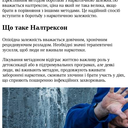
Ефективним методом боротьби з наркотичною залежністю
вважається налтрексон, ціна на який не така велика, якщо
брати в порівняння з іншими методами. Це надійний спосіб
вступити в боротьбу з наркотичною залежністю.
Що таке Налтрексон
Опіоїдна залежність вважається довічним, хронічним
рецидивуючим розладом. Необхідні значні терапевтичні
зусилля, щоб люди не вживали наркотики.
Лікування метадоном відіграє життєво важливу роль у
детоксикації або в підтримувальних програмах, але деякі
люди, які вживають метадон, продовжують вживати
заборонені наркотики, скоювати злочини і брати участь у діях,
що сприяють поширенню інфекційних захворювань.