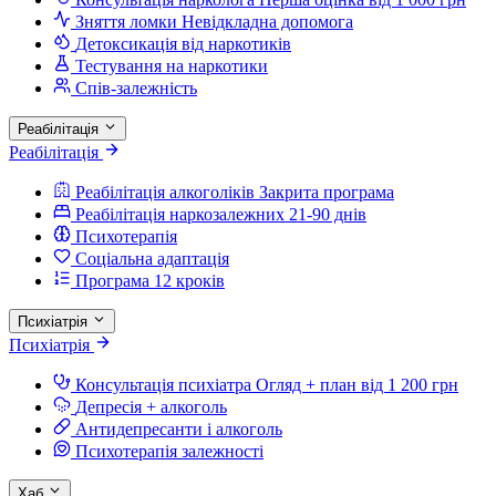
Зняття ломки
Невідкладна допомога
Детоксикація від наркотиків
Тестування на наркотики
Спів-залежність
Реабілітація
Реабілітація
Реабілітація алкоголіків
Закрита програма
Реабілітація наркозалежних
21-90 днів
Психотерапія
Соціальна адаптація
Програма 12 кроків
Психіатрія
Психіатрія
Консультація психіатра
Огляд + план від 1 200 грн
Депресія + алкоголь
Антидепресанти і алкоголь
Психотерапія залежності
Хаб