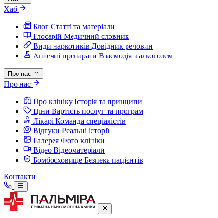
Хаб
Блог
Статті та матеріали
Глосарій
Медичний словник
Види наркотиків
Довідник речовин
Аптечні препарати
Взаємодія з алкоголем
Про нас
Про нас
Про клініку
Історія та принципи
Ціни
Вартість послуг та програм
Лікарі
Команда спеціалістів
Відгуки
Реальні історії
Галерея
Фото клініки
Відео
Відеоматеріали
Бомбосховище
Безпека пацієнтів
Контакти