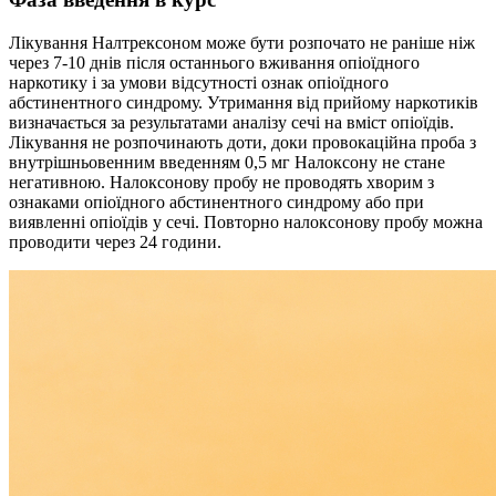
Лікування Налтрексоном може бути розпочато не раніше ніж
через 7-10 днів після останнього вживання опіоїдного
наркотику і за умови відсутності ознак опіоїдного
абстинентного синдрому. Утримання від прийому наркотиків
визначається за результатами аналізу сечі на вміст опіоїдів.
Лікування не розпочинають доти, доки провокаційна проба з
внутрішньовенним введенням 0,5 мг Налоксону не стане
негативною. Налоксонову пробу не проводять хворим з
ознаками опіоїдного абстинентного синдрому або при
виявленні опіоїдів у сечі. Повторно налоксонову пробу можна
проводити через 24 години.