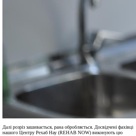
Далі розріз зашивається, рана обробляється. Досвідчені фахівці
нашого Центру Рехаб Нау (REHAB NOW) виконують цю