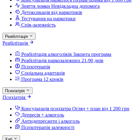
Зняття ломки
Невідкладна допомога
Детоксикація від наркотиків
Тестування на наркотики
Спів-залежність
Реабілітація
Реабілітація
Реабілітація алкоголіків
Закрита програма
Реабілітація наркозалежних
21-90 днів
Психотерапія
Соціальна адаптація
Програма 12 кроків
Психіатрія
Психіатрія
Консультація психіатра
Огляд + план від 1 200 грн
Депресія + алкоголь
Антидепресанти і алкоголь
Психотерапія залежності
Хаб