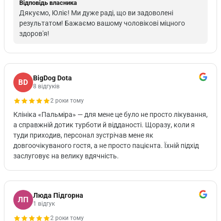
Відповідь власника
Дякуємо, Юліє! Ми дуже раді, що ви задоволені
результатом! Бажаємо вашому чоловікові міцного
здоров'я!
BigDog Dota
BD
8 відгуків
2 роки тому
Клініка «Пальміра» — для мене це було не просто лікування,
а справжній дотик турботи й відданості. Щоразу, коли я
туди приходив, персонал зустрічав мене як
довгоочікуваного гостя, а не просто пацієнта. Їхній підхід
заслуговує на велику вдячність.
Люда Підгорна
ЛП
1 відгук
2 роки тому