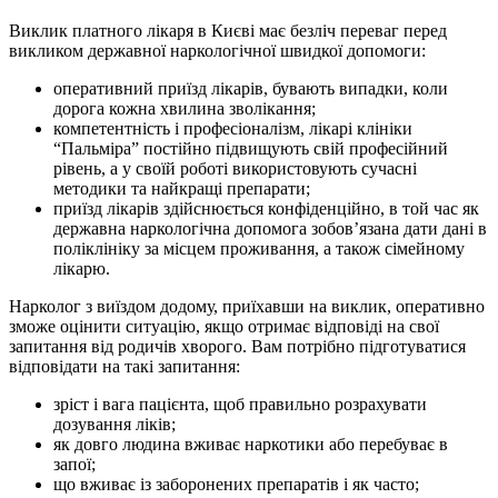
Виклик платного лікаря в Києві має безліч переваг перед
викликом державної наркологічної швидкої допомоги:
оперативний приїзд лікарів, бувають випадки, коли
дорога кожна хвилина зволікання;
компетентність і професіоналізм, лікарі клініки
“Пальміра” постійно підвищують свій професійний
рівень, а у своїй роботі використовують сучасні
методики та найкращі препарати;
приїзд лікарів здійснюється конфіденційно, в той час як
державна наркологічна допомога зобов’язана дати дані в
поліклініку за місцем проживання, а також сімейному
лікарю.
Нарколог з виїздом додому, приїхавши на виклик, оперативно
зможе оцінити ситуацію, якщо отримає відповіді на свої
запитання від родичів хворого. Вам потрібно підготуватися
відповідати на такі запитання:
зріст і вага пацієнта, щоб правильно розрахувати
дозування ліків;
як довго людина вживає наркотики або перебуває в
запої;
що вживає із заборонених препаратів і як часто;