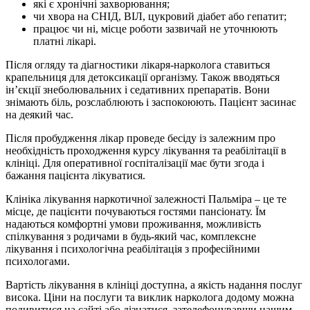
які є хронічні захворювання;
чи хвора на СНІД, ВІЛ, цукровий діабет або гепатит;
працює чи ні, місце роботи зазвичай не уточнюють
платні лікарі.
Після огляду та діагностики лікаря-нарколога ставиться
крапельниця для детоксикації організму. Також вводяться
ін’єкції знеболювальних і седативних препаратів. Вони
знімають біль, розслаблюють і заспокоюють. Пацієнт засинає
на деякий час.
Після пробудження лікар проведе бесіду із залежним про
необхідність проходження курсу лікування та реабілітації в
клініці. Для оперативної госпіталізації має бути згода і
бажання пацієнта лікуватися.
Клініка лікування наркотичної залежності Пальміра – це те
місце, де пацієнти почуваються гостями пансіонату. Їм
надаються комфортні умови проживання, можливість
спілкування з родичами в будь-який час, комплексне
лікування і психологічна реабілітація з професійними
психологами.
Вартість лікування в клініці доступна, а якість надання послуг
висока. Ціни на послуги та виклик нарколога додому можна
подивитися на сайті або дізнатися, зателефонувавши нашим