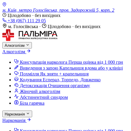
м. Київ, метро Голосіївська, пров. Задорожній 5, корп. 2
Цілодобово · без вихідних
+38 (067) 111 29 05
м. Голосіївська
·
Цілодобово · без вихідних
Алкоголізм
Алкоголізм
Консультація нарколога
Перша оцінка від 1 000 грн
Виведення з запою
Капельниця вдома або у клініці
Похмілля
Як зняти + крапельниця
Кодування
Есперал, Торпедо, Довженко
Детоксикація
Очищення організму
Жіночий алкоголізм
Абстинентний синдром
Біла гарячка
Наркоманія
Наркоманія
Консультація нарколога
Перша оцінка від 1 000 грн