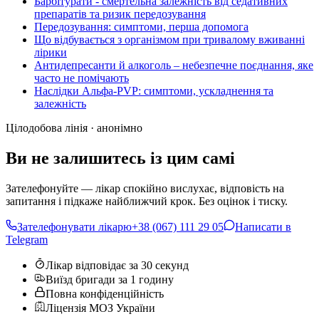
Барбітурати - смертельна залежність від седативних
препаратів та ризик передозування
Передозування: симптоми, перша допомога
Що відбувається з організмом при тривалому вживанні
лірики
Антидепресанти й алкоголь – небезпечне поєднання, яке
часто не помічають
Наслідки Альфа-PVP: симптоми, ускладнення та
залежність
Цілодобова лінія · анонімно
Ви не залишитесь із цим самі
Зателефонуйте — лікар спокійно вислухає, відповість на
запитання і підкаже найближчий крок. Без оцінок і тиску.
Зателефонувати лікарю
+38 (067) 111 29 05
Написати в
Telegram
Лікар відповідає за 30 секунд
Виїзд бригади за 1 годину
Повна конфіденційність
Ліцензія МОЗ України