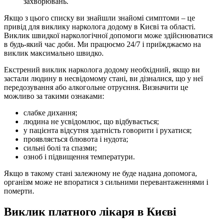
захворювань.
Якщо з цього списку ви знайшли знайомі симптоми – це
привід для виклику нарколога додому в Києві та області.
Виклик швидкої наркологічної допомоги може здійснюватися
в будь-який час доби. Ми працюємо 24/7 і приїжджаємо на
виклик максимально швидко.
Екстрений виклик нарколога додому необхідний, якщо ви
застали людину в несвідомому стані, ви дізналися, що у неї
передозування або алкогольне отруєння. Визначити це
можливо за такими ознаками:
слабке дихання;
людина не усвідомлює, що відбувається;
у пацієнта відсутня здатність говорити і рухатися;
проявляється блювота і нудота;
сильні болі та спазми;
озноб і підвищення температури.
Якщо в такому стані залежному не буде надана допомога,
організм може не впоратися з сильними перевантаженнями і
померти.
Виклик платного лікаря в Києві