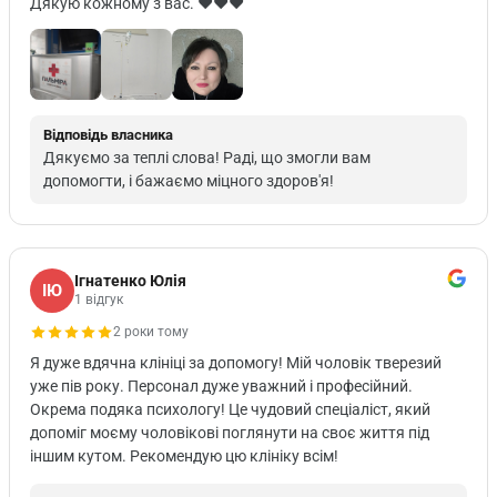
Дякую кожному з вас. ♥️♥️♥️
Відповідь власника
Дякуємо за теплі слова! Раді, що змогли вам
допомогти, і бажаємо міцного здоров'я!
Ігнатенко Юлія
ІЮ
1 відгук
2 роки тому
Я дуже вдячна клініці за допомогу! Мій чоловік тверезий
уже пів року. Персонал дуже уважний і професійний.
Окрема подяка психологу! Це чудовий спеціаліст, який
допоміг моєму чоловікові поглянути на своє життя під
іншим кутом. Рекомендую цю клініку всім!