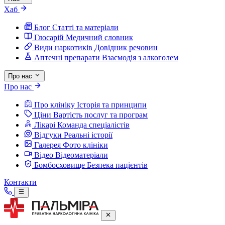
Хаб
Блог
Статті та матеріали
Глосарій
Медичний словник
Види наркотиків
Довідник речовин
Аптечні препарати
Взаємодія з алкоголем
Про нас
Про нас
Про клініку
Історія та принципи
Ціни
Вартість послуг та програм
Лікарі
Команда спеціалістів
Відгуки
Реальні історії
Галерея
Фото клініки
Відео
Відеоматеріали
Бомбосховище
Безпека пацієнтів
Контакти