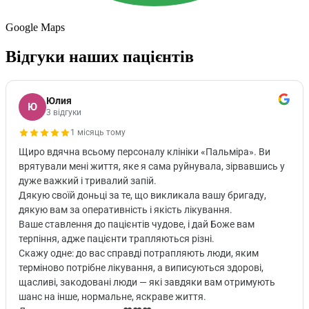
Google Maps
Відгуки наших пацієнтів
Юлия
Ю
3 відгуки
1 місяць тому
Щиро вдячна всьому персоналу клініки «Пальміра». Ви
врятували мені життя, яке я сама руйнувала, зірвавшись у
дуже важкий і тривалий запій.
Дякую своїй доньці за те, що викликала вашу бригаду,
дякую вам за оперативність і якість лікування.
Ваше ставлення до пацієнтів чудове, і дай Боже вам
терпіння, адже пацієнти трапляються різні.
Скажу одне: до вас справді потрапляють люди, яким
терміново потрібне лікування, а виписуються здорові,
щасливі, закодовані люди — які завдяки вам отримують
шанс на інше, нормальне, яскраве життя.