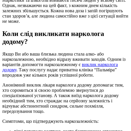
Наркотики та алкоголь вбивають тисячі людей у всьому світі.
Однак, незважаючи на цей факт, з кожним днем кількість
залежних збільшується. Кожна нова доза і запій погіршують
стан здоров’я, але людина самостійно вже з цієї ситуації вийти
не може.
Коли слід викликати нарколога
додому?
Якщо Ви або ваша близька людина стала алко- або
наркозалежною, необхідно відразу вживати заходів. Одним із
варіантів допомогти наркозалежному є
виклик нарколога
додому
. Таку послугу надає приватна клініка “Пальміра”
впродовж уже кількох років успішної роботи.
Анонімний виклик лікаря нарколога додому допомагає тим,
хто соромиться зі своєю проблемою звернутися до
спеціалізованої установу. А також виїзд нарколога додому
необхідний тим, хто страждає на серйозну залежність і
відчуває абстинентний синдром, сильне похмілля,
передозування тощо.
Симптоми, що підтверджують наркозалежність: