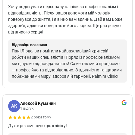
Хочу подякувати персоналу клініки за професіоналізм і
відповідальність. Після вашої допомоги мій чоловік
повернувся до життя, і я вічно вам вдячна. Дай вам Боже
здоров'я, адже ви повертаєте його людям. Ще раз дякую
від щирого серця!
Відповідь власника
Пані Людо, ви помітили найважливіший критерій
роботи наших спеціалістів! Поряд із професіоналізмом
ми цінуємо відповідальність! Саме так ми й працюємо
— професійно та відповідально. З вдячністю та щирими
побажаннями миру, здоров'я й гармонії, Palmira Clinic!
Алексей Куманин
АК
1 відгук
2 роки тому
Дуже рекомендую цю клініку!