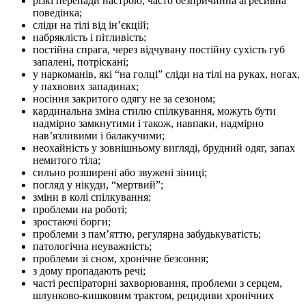
різкі перепади настрою, часто безпричинна агресивна
поведінка;
сліди на тілі від ін’єкцій;
набряклість і пітливість;
постійна спрага, через відчувану постійну сухість губ
запалені, потріскані;
у наркоманів, які “на голці” сліди на тілі на руках, ногах,
у пахвових западинах;
носіння закритого одягу не за сезоном;
кардинальна зміна стилю спілкування, можуть бути
надмірно замкнутими і також, навпаки, надмірно
нав’язливими і балакучими;
неохайність у зовнішньому вигляді, брудний одяг, запах
немитого тіла;
сильно розширені або звужені зіниці;
погляд у нікуди, “мертвий”;
зміни в колі спілкування;
проблеми на роботі;
зростаючі борги;
проблеми з пам’яттю, регулярна забудькуватість;
патологічна неуважність;
проблеми зі сном, хронічне безсоння;
з дому пропадають речі;
часті респіраторні захворювання, проблеми з серцем,
шлунково-кишковим трактом, рецидиви хронічних