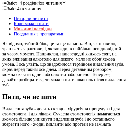
Зміст
· 4 розділи
4хв читання
Зміст
4хв читання
Пити, чи не пити
Коли можна пити
Можливі наслідки
Поєднання з препаратами
Як відомо, зубний біль, це та ще напасть. Він, як правило,
трапляється раптово, і, як завжди, в найбільш невідповідний
за часом момент. Наприклад, напередодні якихось свят, на
яких вживання алкоголю для декого, мало не обов’язкова
умова. І ось уявіть, що знадобилося термінове видалення зуба,
якраз перед таким ось днем. Перед детальним розбором,
можна сказати одне - абсолютно заборонено. Тепер же,
давайте розбиратися, чи можна пити алкоголь після видалення
зуба.
Пити, чи не пити
Видалення зуба - досить складна хірургічна процедура і для
стоматолога, і для лікаря. Сучасна стоматологія намагається
якомога більше уникнути видалення зуба і до останнього
зберегти його - жодні імпланти або протези не замінять