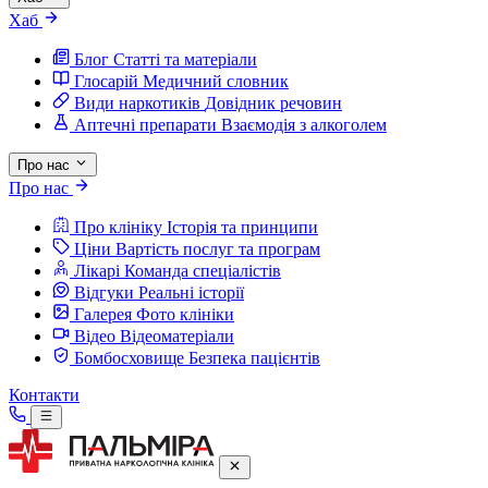
Хаб
Блог
Статті та матеріали
Глосарій
Медичний словник
Види наркотиків
Довідник речовин
Аптечні препарати
Взаємодія з алкоголем
Про нас
Про нас
Про клініку
Історія та принципи
Ціни
Вартість послуг та програм
Лікарі
Команда спеціалістів
Відгуки
Реальні історії
Галерея
Фото клініки
Відео
Відеоматеріали
Бомбосховище
Безпека пацієнтів
Контакти