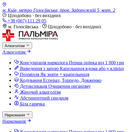
м. Київ, метро Голосіївська, пров. Задорожній 5, корп. 2
Цілодобово · без вихідних
+38 (067) 111 29 05
м. Голосіївська
·
Цілодобово · без вихідних
Алкоголізм
Алкоголізм
Консультація нарколога
Перша оцінка від 1 000 грн
Виведення з запою
Капельниця вдома або у клініці
Похмілля
Як зняти + крапельниця
Кодування
Есперал, Торпедо, Довженко
Детоксикація
Очищення організму
Жіночий алкоголізм
Абстинентний синдром
Біла гарячка
Наркоманія
Наркоманія
Консультація нарколога
Перша оцінка від 1 000 грн