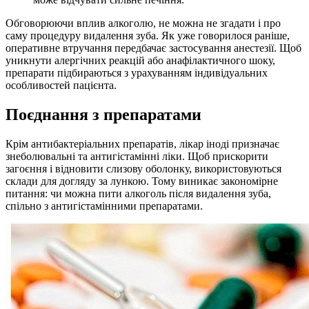
Обговорюючи вплив алкоголю, не можна не згадати і про
саму процедуру видалення зуба. Як уже говорилося раніше,
оперативне втручання передбачає застосування анестезії. Щоб
уникнути алергічних реакцій або анафілактичного шоку,
препарати підбираються з урахуванням індивідуальних
особливостей пацієнта.
Поєднання з препаратами
Крім антибактеріальних препаратів, лікар іноді призначає
знеболювальні та антигістамінні ліки. Щоб прискорити
загоєння і відновити слизову оболонку, використовуються
склади для догляду за лункою. Тому виникає закономірне
питання: чи можна пити алкоголь після видалення зуба,
спільно з антигістамінними препаратами.