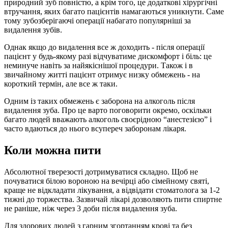
природний зуб повністю, а крім того, це додаткові хірургічні
втручання, яких багато пацієнтів намагаються уникнути. Саме
тому зубозберігаючі операції набагато популярніші за
видалення зубів.
Однак якщо до видалення все ж доходить - після операції
пацієнт у будь-якому разі відчуватиме дискомфорт і біль: це
неминуче навіть за найякіснішої процедури. Також і в
звичайному житті пацієнт отримує низку обмежень - на
короткий термін, але все ж таки.
Одним із таких обмежень є заборона на алкоголь після
видалення зуба. Про це варто поговорити окремо, оскільки
багато людей вважають алкоголь своєрідною “анестезією” і
часто вдаються до нього всупереч заборонам лікаря.
Коли можна пити
Абсолютної тверезості дотримуватися складно. Щоб не
почуватися білою вороною на вечірці або сімейному святі,
краще не відкладати лікування, а відвідати стоматолога за 1-2
тижні до торжества. Зазвичай лікарі дозволяють пити спиртне
не раніше, ніж через 3 доби після видалення зуба.
Для здорових людей з гарним згортанням крові та без