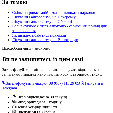
За темою
Скільки триває запій і коли викликати нарколога
Лікування алкоголізму на Печерську
Лікування алкоголізму на Оболоні
Болі в суглобах після алкоголю - серйозний привід для
занепокоєння
Як швидко позбутися похмілля
Лікування алкоголізму — Виноградар
Цілодобова лінія · анонімно
Ви не залишитесь із цим самі
Зателефонуйте — лікар спокійно вислухає, відповість на
запитання і підкаже найближчий крок. Без оцінок і тиску.
Зателефонувати лікарю
+38 (067) 111 29 05
Написати в
Telegram
Лікар відповідає за 30 секунд
Виїзд бригади за 1 годину
Повна конфіденційність
Ліцензія МОЗ України