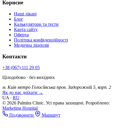
Корисне
Наші лікарі
Блог
Калькулятори та тести
Карта сайту
Оферта
Політика конфіденційності
Медична ліцензія
Контакти
+38 (067) 111 29 05
Цілодобово · без вихідних
м. Київ
метро Голосіївська
пров. Задорожній 5, корп. 2
Як до нас доїхати →
UA
·
RU
© 2026 Palmira Clinic. Усі права захищені.
Розроблено:
Marketing Hospital
Подзвонити
Маршрут