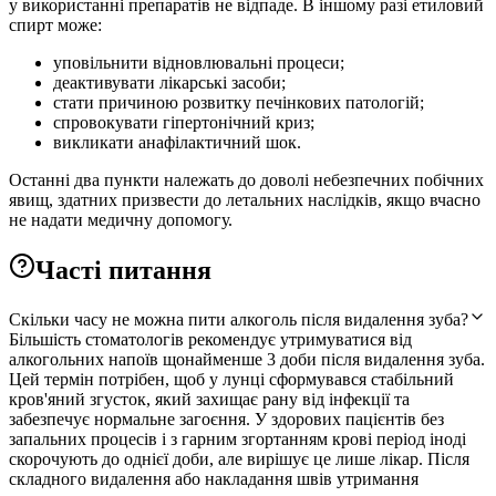
у використанні препаратів не відпаде. В іншому разі етиловий
спирт може:
уповільнити відновлювальні процеси;
деактивувати лікарські засоби;
стати причиною розвитку печінкових патологій;
спровокувати гіпертонічний криз;
викликати анафілактичний шок.
Останні два пункти належать до доволі небезпечних побічних
явищ, здатних призвести до летальних наслідків, якщо вчасно
не надати медичну допомогу.
Часті питання
Скільки часу не можна пити алкоголь після видалення зуба?
Більшість стоматологів рекомендує утримуватися від
алкогольних напоїв щонайменше 3 доби після видалення зуба.
Цей термін потрібен, щоб у лунці сформувався стабільний
кров'яний згусток, який захищає рану від інфекції та
забезпечує нормальне загоєння. У здорових пацієнтів без
запальних процесів і з гарним згортанням крові період іноді
скорочують до однієї доби, але вирішує це лише лікар. Після
складного видалення або накладання швів утримання