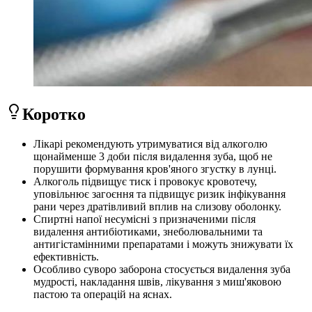
Коротко
Лікарі рекомендують утримуватися від алкоголю
щонайменше 3 доби після видалення зуба, щоб не
порушити формування кров'яного згустку в лунці.
Алкоголь підвищує тиск і провокує кровотечу,
уповільнює загоєння та підвищує ризик інфікування
рани через дратівливий вплив на слизову оболонку.
Спиртні напої несумісні з призначеними після
видалення антибіотиками, знеболювальними та
антигістамінними препаратами і можуть знижувати їх
ефективність.
Особливо суворо заборона стосується видалення зуба
мудрості, накладання швів, лікування з миш'яковою
пастою та операцій на яснах.