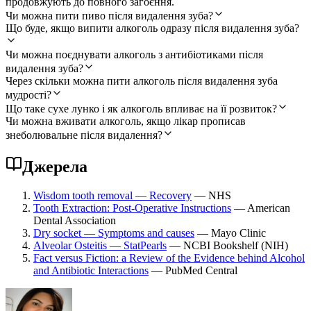
продовжують до повного загоєння.
Чи можна пити пиво після видалення зуба?
Що буде, якщо випити алкоголь одразу після видалення зуба?
Чи можна поєднувати алкоголь з антибіотиками після
видалення зуба?
Через скільки можна пити алкоголь після видалення зуба
мудрості?
Що таке сухе лунко і як алкоголь впливає на її розвиток?
Чи можна вживати алкоголь, якщо лікар прописав
знеболювальне після видалення?
Джерела
Wisdom tooth removal — Recovery
— NHS
Tooth Extraction: Post-Operative Instructions
— American
Dental Association
Dry socket — Symptoms and causes
— Mayo Clinic
Alveolar Osteitis — StatPearls
— NCBI Bookshelf (NIH)
Fact versus Fiction: a Review of the Evidence behind Alcohol
and Antibiotic Interactions
— PubMed Central