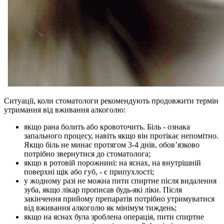
Ситуації, коли стоматологи рекомендують продовжити термін
утримання від вживання алкоголю:
якщо рана болить або кровоточить. Біль - ознака
запального процесу, навіть якщо він протікає непомітно.
Якщо біль не минає протягом 3-4 днів, обов’язково
потрібно звернутися до стоматолога;
якщо в ротовій порожнині: на яснах, на внутрішній
поверхні щік або губ, - є припухлості;
у жодному разі не можна пити спиртне після видалення
зуба, якщо лікар прописав будь-які ліки. Після
закінчення прийому препаратів потрібно утримуватися
від вживання алкоголю як мінімум тиждень;
якщо на яснах була зроблена операція, пити спиртне