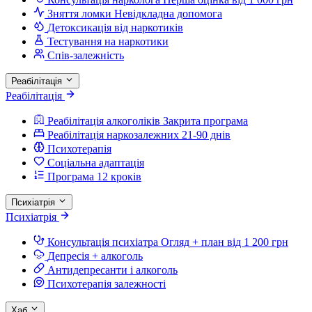
Зняття ломки
Невідкладна допомога
Детоксикація від наркотиків
Тестування на наркотики
Спів-залежність
Реабілітація
Реабілітація
Реабілітація алкоголіків
Закрита програма
Реабілітація наркозалежних
21-90 днів
Психотерапія
Соціальна адаптація
Програма 12 кроків
Психіатрія
Психіатрія
Консультація психіатра
Огляд + план від 1 200 грн
Депресія + алкоголь
Антидепресанти і алкоголь
Психотерапія залежності
Хаб