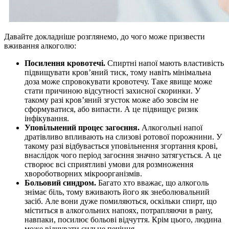
Давайте докладніше розглянемо, до чого може призвести
вживання алкоголю:
Посилення кровотечі.
Спиртні напої мають властивість
підвищувати кров’яний тиск, тому навіть мінімальна
доза може спровокувати кровотечу. Таке явище може
стати причиною відсутності захисної скоринки. У
такому разі кров’яний згусток може або зовсім не
сформуватися, або випасти. А це підвищує ризик
інфікування.
Уповільнений процес загоєння.
Алкогольні напої
дратівливо впливають на слизові ротової порожнини. У
такому разі відбувається уповільнення згортання крові,
внаслідок чого період загоєння значно затягується. А це
створює всі сприятливі умови для розмноження
хвороботворних мікроорганізмів.
Больовий синдром.
Багато хто вважає, що алкоголь
знімає біль, тому вживають його як знеболювальний
засіб. Але вони дуже помиляються, оскільки спирт, що
міститься в алкогольних напоях, потрапляючи в рану,
навпаки, посилює больові відчуття. Крім цього, людина
може відчувати сильне печіння.