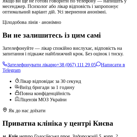
Якщо ви ще не готові говорити по телефону — напишіть у
месенджер. Психолог або лікар відповість і запропонує
оптимальний варіант дій. Усі звернення анонімні.
Цілодобова лінія · анонімно
Ви не залишитесь із цим самі
Зателефонуйте — лікар спокійно вислухає, відповість на
запитання і підкаже найближчий крок. Без оцінок і тиску.
Зателефонувати лікарю
+38 (067) 111 29 05
Написати в
Telegram
Лікар відповідає за 30 секунд
Виїзд бригади за 1 годину
Повна конфіденційність
Ліцензія МОЗ України
Як до нас доїхати
Приватна клініка у центрі Києва
м. Київ
метро Голосіївська
пров. Задорожній 5, корп. 2