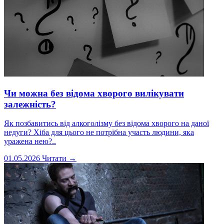
Чи можна без відома хворого вилікувати
залежність?
Як позбавитись від алкоголізму без відома хворого на даної
недуги? Хіба для цього не потрібна участь людини, яка
уражена нею?..
01.05.2026
Читати →