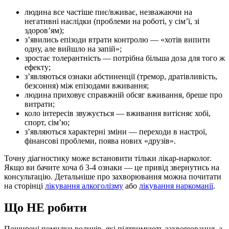
людина все частіше пиє/вживає, незважаючи на
негативні наслідки (проблеми на роботі, у сім’ї, зі
здоров’ям);
з’явились епізоди втрати контролю — «хотів випити
одну, але вийшло на запій»;
зростає толерантність — потрібна більша доза для того ж
ефекту;
з’являються ознаки абстиненції (тремор, дратівливість,
безсоння) між епізодами вживання;
людина приховує справжній обсяг вживання, бреше про
витрати;
коло інтересів звужується — вживання витісняє хобі,
спорт, сім’ю;
з’являються характерні зміни — переходи в настрої,
фінансові проблеми, поява нових «друзів».
Точну діагностику може встановити тільки лікар-нарколог.
Якщо ви бачите хоча б 3-4 ознаки — це привід звернутись на
консультацію. Детальніше про захворювання можна почитати
на сторінці
лікування алкоголізму
або
лікування наркоманії
.
Що НЕ робити
Поширені помилки родичів, які підтримують захворювання, а