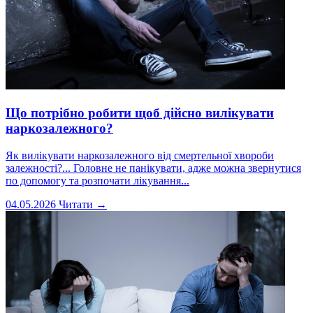
Що потрібно робити щоб дійсно вилікувати
наркозалежного?
Як вилікувати наркозалежного від смертельної хвороби
залежності?... Головне не панікувати, адже можна звернутися
по допомогу та розпочати лікування...
04.05.2026
Читати →