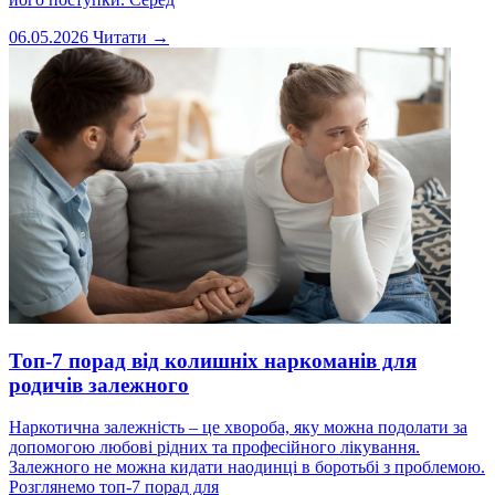
06.05.2026
Читати →
Топ-7 порад від колишніх наркоманів для
родичів залежного
Наркотична залежність – це хвороба, яку можна подолати за
допомогою любові рідних та професійного лікування.
Залежного не можна кидати наодинці в боротьбі з проблемою.
Розглянемо топ-7 порад для