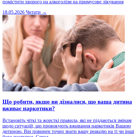
помістити хворого на алкоголізм на примусове лікування
18.05.2026
Читати →
Що робити, якщо ви дізналися, що ваша дитина
вживає наркотики?
Встановіть чіткі та жорсткі правила, які не піддаються змінам
щодо ситуацій, що провокують вживання наркотиків Вашою
дитиною. Він повинен точно знати вашу реакцію на ті чи інші
його поступки. Серед