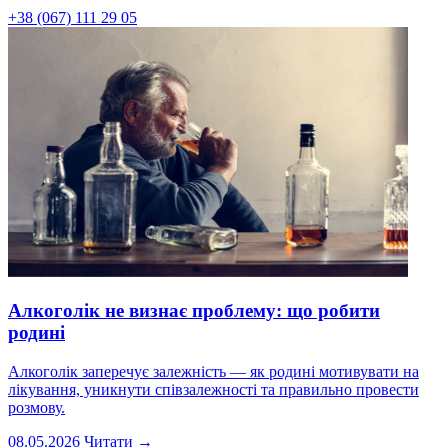
+38 (067) 111 29 05
Алкоголік не визнає проблему: що робити
родині
Алкоголік заперечує залежність — як родині мотивувати на
лікування, уникнути співзалежності та правильно провести
розмову.
08.05.2026
Читати →