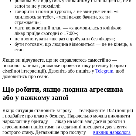
розмова має відбутись у спокійному стані пацієнта, не в
запої та не у похміллі;
говорити з позиції турботи, а не звинувачення: «я
хвилююсь за тебе», «мені важко бачити, як ти
страждаєш»;
мати конкретний план — «я домовилась з клінікою,
лікар приїде сьогодні о 17:00»;
не пропонувати «ще раз спробувати без лікаря»;
бути готовим, що людина відмовиться — це не кінець, а
етап.
Якщо ви відчуваєте, що не справляєтесь самостійно —
психолог клініки допоможе провести таку розмову (формат
сімейної інтервенції). Дзвоніть або пишіть у
Telegram
, щоб
домовитись про сеанс.
Що робити, якщо людина агресивна
або у важкому запої
Якщо ситуація становить загрозу — телефонуйте 102 (поліція)
і подбайте про власну безпеку. Паралельно можна викликати
наркологічну бригаду — лікар на місці має досвід роботи з
агресивними пацієнтами та седативні препарати для зняття
гострого стану. Детальніше про послугу —
виклик нарколога