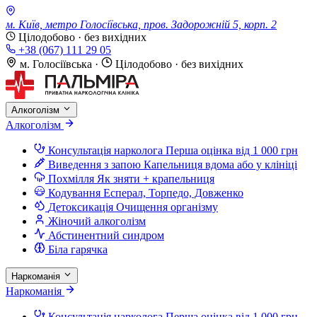
м. Київ, метро Голосіївська, пров. Задорожній 5, корп. 2
Цілодобово · без вихідних
+38 (067) 111 29 05
м. Голосіївська
·
Цілодобово · без вихідних
Алкоголізм
Алкоголізм
Консультація нарколога
Перша оцінка від 1 000 грн
Виведення з запою
Капельниця вдома або у клініці
Похмілля
Як зняти + крапельниця
Кодування
Есперал, Торпедо, Довженко
Детоксикація
Очищення організму
Жіночий алкоголізм
Абстинентний синдром
Біла гарячка
Наркоманія
Наркоманія
Консультація нарколога
Перша оцінка від 1 000 грн