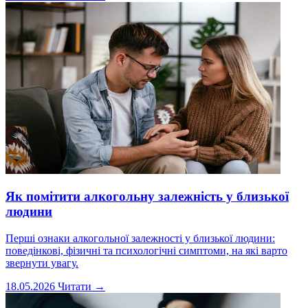
Як помітити алкогольну залежність у близької
людини
Перші ознаки алкогольної залежності у близької людини:
поведінкові, фізичні та психологічні симптоми, на які варто
звернути увагу.
18.05.2026
Читати →