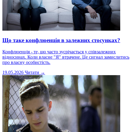
Що таке конфлюенція в залежних стосунках?
Конфлюенція - те, що часто зусрічається у співзалежних
відносинах. Коли власне "Я" втрачене. Це сигнал замислитись
про власну особистість.
19.05.2026
Читати →