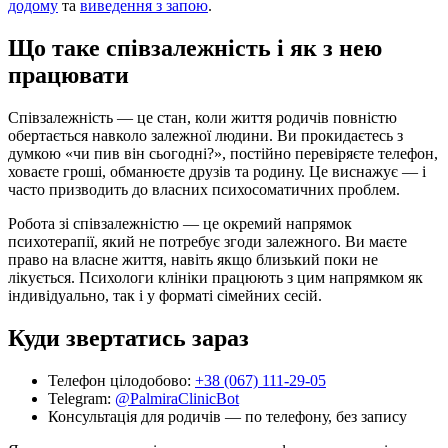
додому
та
виведення з запою
.
Що таке співзалежність і як з нею
працювати
Співзалежність — це стан, коли життя родичів повністю
обертається навколо залежної людини. Ви прокидаєтесь з
думкою «чи пив він сьогодні?», постійно перевіряєте телефон,
ховаєте гроші, обманюєте друзів та родину. Це виснажує — і
часто призводить до власних психосоматичних проблем.
Робота зі співзалежністю — це окремий напрямок
психотерапії, який не потребує згоди залежного. Ви маєте
право на власне життя, навіть якщо близький поки не
лікується. Психологи клініки працюють з цим напрямком як
індивідуально, так і у форматі сімейних сесій.
Куди звертатись зараз
Телефон цілодобово:
+38 (067) 111-29-05
Telegram:
@PalmiraClinicBot
Консультація для родичів — по телефону, без запису