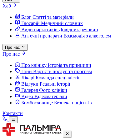
Хаб
Блог
Статті та матеріали
Глосарій
Медичний словник
Види наркотиків
Довідник речовин
Аптечні препарати
Взаємодія з алкоголем
Про нас
Про нас
Про клініку
Історія та принципи
Ціни
Вартість послуг та програм
Лікарі
Команда спеціалістів
Відгуки
Реальні історії
Галерея
Фото клініки
Відео
Відеоматеріали
Бомбосховище
Безпека пацієнтів
Контакти