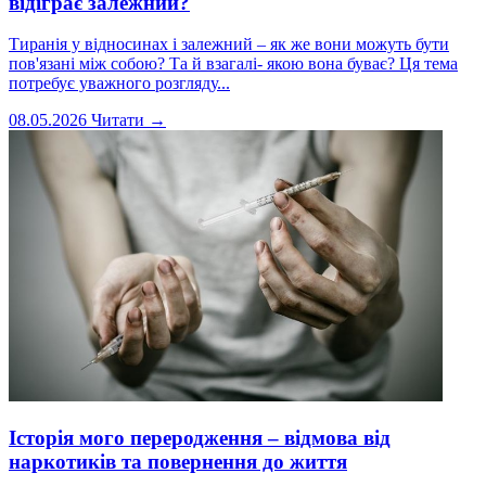
відіграє залежний?
Тиранія у відносинах і залежний – як же вони можуть бути
пов'язані між собою? Та й взагалі- якою вона буває? Ця тема
потребує уважного розгляду...
08.05.2026
Читати →
Історія мого переродження – відмова від
наркотиків та повернення до життя