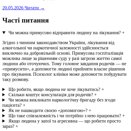
20.05.2026
Читати →
Часті питання
Чи можна примусово відправити людину на лікування?
+
Згідно з чинним законодавством України, лікування від
алкогольної чи наркотичної залежності здійснюється
виключно на добровільній основі. Примусова госпіталізація
можлива лише за рішенням суду у разі загрози життю самої
людини або оточуючих. Тому головне завдання родичів — не
«примусити», а допомогти людині прийняти власне рішення
про лікування. Психолог клініки може допомогти побудувати
таку розмову.
Що робити, якщо людина не хоче лікуватись?
+
Скільки коштує консультація для родичів?
+
Чи можна викликати наркологічну бригаду без згоди
пацієнта?
+
Як не нашкодити своєю «допомогою»?
+
Що таке співзалежність і чи потрібно з нею працювати?
+
Якщо людина у запої та агресивна — що робити просто
зараз?
+