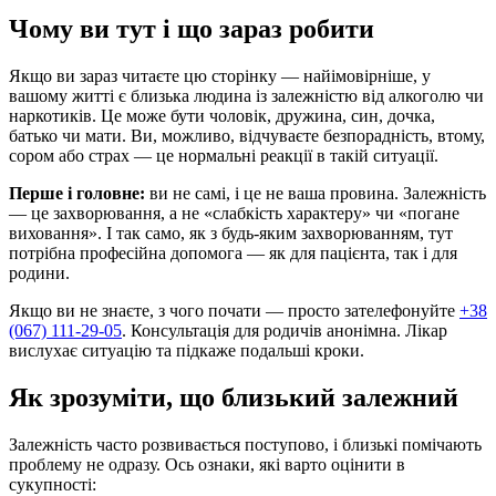
Чому ви тут і що зараз робити
Якщо ви зараз читаєте цю сторінку — найімовірніше, у
вашому житті є близька людина із залежністю від алкоголю чи
наркотиків. Це може бути чоловік, дружина, син, дочка,
батько чи мати. Ви, можливо, відчуваєте безпорадність, втому,
сором або страх — це нормальні реакції в такій ситуації.
Перше і головне:
ви не самі, і це не ваша провина. Залежність
— це захворювання, а не «слабкість характеру» чи «погане
виховання». І так само, як з будь-яким захворюванням, тут
потрібна професійна допомога — як для пацієнта, так і для
родини.
Якщо ви не знаєте, з чого почати — просто зателефонуйте
+38
(067) 111-29-05
. Консультація для родичів анонімна. Лікар
вислухає ситуацію та підкаже подальші кроки.
Як зрозуміти, що близький залежний
Залежність часто розвивається поступово, і близькі помічають
проблему не одразу. Ось ознаки, які варто оцінити в
сукупності: