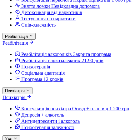
Зняття ломки
Невідкладна допомога
Детоксикація від наркотиків
Тестування на наркотики
Спів-залежність
Реабілітація
Реабілітація
Реабілітація алкоголіків
Закрита програма
Реабілітація наркозалежних
21-90 днів
Психотерапія
Соціальна адаптація
Програма 12 кроків
Психіатрія
Психіатрія
Консультація психіатра
Огляд + план від 1 200 грн
Депресія + алкоголь
Антидепресанти і алкоголь
Психотерапія залежності
Хаб