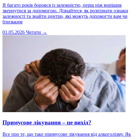
Я багато років боровся із залежністю, перш ніж вирішив
звернутися за допомогою. Дізнайтеся, як розпізнати ознаки
залежності та знайти центри, які можуть допомогти вам чи
близьким
01.05.2026
Читати →
Примусове лікування – це вихід?
Все про те, що таке примусове лікування від алкоголізму. Як