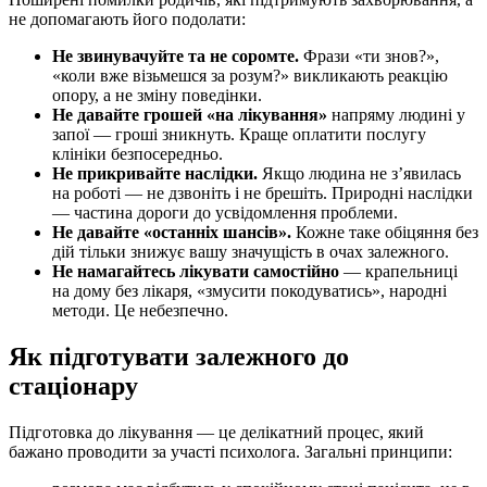
не допомагають його подолати:
Не звинувачуйте та не соромте.
Фрази «ти знов?»,
«коли вже візьмешся за розум?» викликають реакцію
опору, а не зміну поведінки.
Не давайте грошей «на лікування»
напряму людині у
запої — гроші зникнуть. Краще оплатити послугу
клініки безпосередньо.
Не прикривайте наслідки.
Якщо людина не з’явилась
на роботі — не дзвоніть і не брешіть. Природні наслідки
— частина дороги до усвідомлення проблеми.
Не давайте «останніх шансів».
Кожне таке обіцяння без
дій тільки знижує вашу значущість в очах залежного.
Не намагайтесь лікувати самостійно
— крапельниці
на дому без лікаря, «змусити покодуватись», народні
методи. Це небезпечно.
Як підготувати залежного до
стаціонару
Підготовка до лікування — це делікатний процес, який
бажано проводити за участі психолога. Загальні принципи: