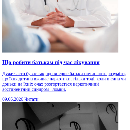
Що робити батькам під час лікування
Дуже часто буває так, що вперше батьки починають розуміти,
що їхня дитина вживає наркотики, тільки тоді, коли в сина чи
доньки на їхніх очах розгортається наркотичний
абстинентний синдром - ломки.
09.05.2026
Читати →