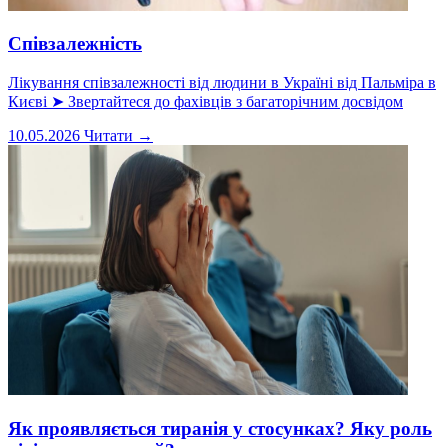
Співзалежність
Лікування співзалежності від людини в Україні від Пальміра в
Києві ➤ Звертайтеся до фахівців з багаторічним досвідом
10.05.2026
Читати →
Як проявляється тиранія у стосунках? Яку роль