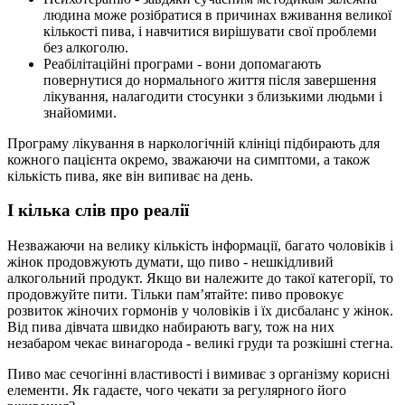
людина може розібратися в причинах вживання великої
кількості пива, і навчитися вирішувати свої проблеми
без алкоголю.
Реабілітаційні програми - вони допомагають
повернутися до нормального життя після завершення
лікування, налагодити стосунки з близькими людьми і
знайомими.
Програму лікування в наркологічній клініці підбирають для
кожного пацієнта окремо, зважаючи на симптоми, а також
кількість пива, яке він випиває на день.
І кілька слів про реалії
Незважаючи на велику кількість інформації, багато чоловіків і
жінок продовжують думати, що пиво - нешкідливий
алкогольний продукт. Якщо ви належите до такої категорії, то
продовжуйте пити. Тільки пам’ятайте: пиво провокує
розвиток жіночих гормонів у чоловіків і їх дисбаланс у жінок.
Від пива дівчата швидко набирають вагу, тож на них
незабаром чекає винагорода - великі груди та розкішні стегна.
Пиво має сечогінні властивості і вимиває з організму корисні
елементи. Як гадаєте, чого чекати за регулярного його