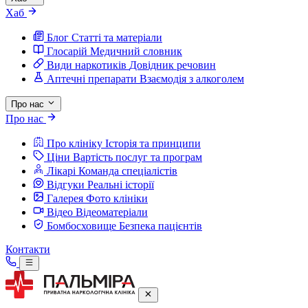
Хаб
Блог
Статті та матеріали
Глосарій
Медичний словник
Види наркотиків
Довідник речовин
Аптечні препарати
Взаємодія з алкоголем
Про нас
Про нас
Про клініку
Історія та принципи
Ціни
Вартість послуг та програм
Лікарі
Команда спеціалістів
Відгуки
Реальні історії
Галерея
Фото клініки
Відео
Відеоматеріали
Бомбосховище
Безпека пацієнтів
Контакти