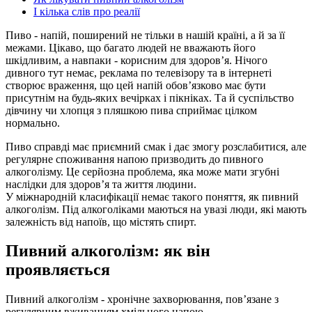
І кілька слів про реалії
Пиво - напій, поширений не тільки в нашій країні, а й за її
межами. Цікаво, що багато людей не вважають його
шкідливим, а навпаки - корисним для здоров’я. Нічого
дивного тут немає, реклама по телевізору та в інтернеті
створює враження, що цей напій обов’язково має бути
присутнім на будь-яких вечірках і пікніках. Та й суспільство
дівчину чи хлопця з пляшкою пива сприймає цілком
нормально.
Пиво справді має приємний смак і дає змогу розслабитися, але
регулярне споживання напою призводить до пивного
алкоголізму. Це серйозна проблема, яка може мати згубні
наслідки для здоров’я та життя людини.
У міжнародній класифікації немає такого поняття, як пивний
алкоголізм. Під алкоголіками маються на увазі люди, які мають
залежність від напоїв, що містять спирт.
Пивний алкоголізм: як він
проявляється
Пивний алкоголізм - хронічне захворювання, пов’язане з
регулярним вживанням хмільного напою.