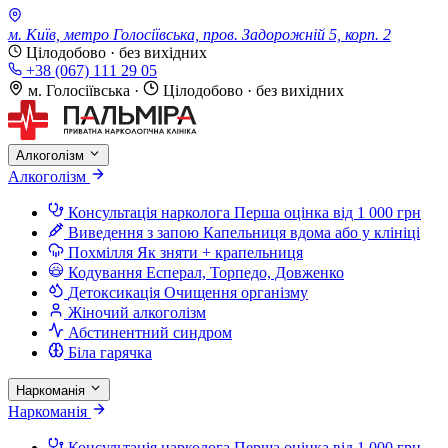
м. Київ, метро Голосіївська, пров. Задорожній 5, корп. 2
Цілодобово · без вихідних
+38 (067) 111 29 05
м. Голосіївська
·
Цілодобово · без вихідних
Алкоголізм
Алкоголізм
Консультація нарколога
Перша оцінка від 1 000 грн
Виведення з запою
Капельниця вдома або у клініці
Похмілля
Як зняти + крапельниця
Кодування
Есперал, Торпедо, Довженко
Детоксикація
Очищення організму
Жіночий алкоголізм
Абстинентний синдром
Біла гарячка
Наркоманія
Наркоманія
Консультація нарколога
Перша оцінка від 1 000 грн