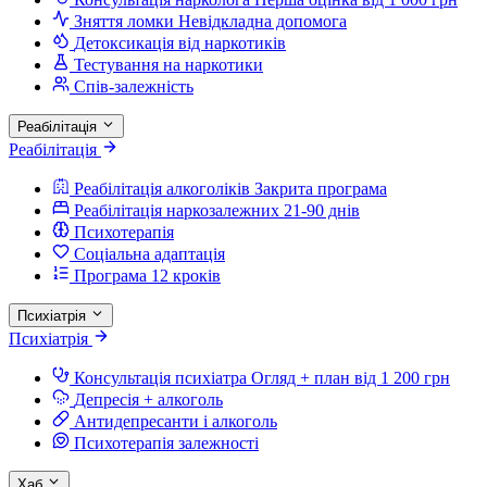
Зняття ломки
Невідкладна допомога
Детоксикація від наркотиків
Тестування на наркотики
Спів-залежність
Реабілітація
Реабілітація
Реабілітація алкоголіків
Закрита програма
Реабілітація наркозалежних
21-90 днів
Психотерапія
Соціальна адаптація
Програма 12 кроків
Психіатрія
Психіатрія
Консультація психіатра
Огляд + план від 1 200 грн
Депресія + алкоголь
Антидепресанти і алкоголь
Психотерапія залежності
Хаб