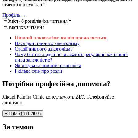
сімейні консультації.
Профіль →
Зміст
· 6 розділів
4хв читання
Зміст
4хв читання
Пивний алкоголізм: як він проявляється
Наслідки пивного алкоголізму
Стадії пивного алкоголізму
Чому багато людей не вважають регулярне вживання
пива залежністю?
Як лікувати пивний алкоголізм
І кілька слів про реалії
Потрібна професійна допомога?
Лікарі Palmira Clinic консультують 24/7. Телефонуйте
анонімно.
+38 (067) 111 29 05
За темою