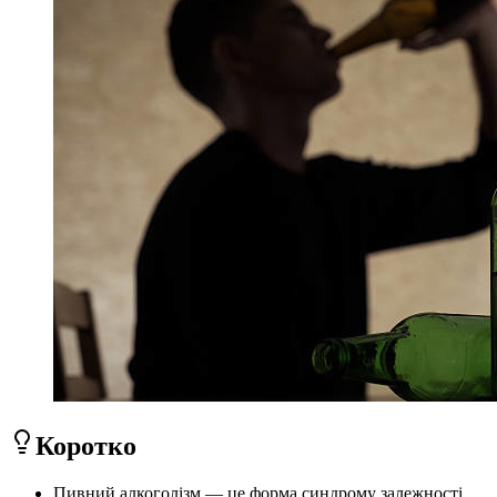
Коротко
Пивний алкоголізм — це форма синдрому залежності