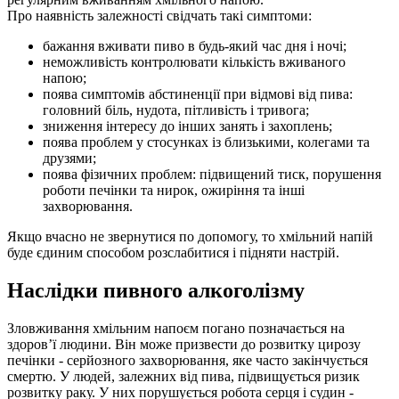
Про наявність залежності свідчать такі симптоми:
бажання вживати пиво в будь-який час дня і ночі;
неможливість контролювати кількість вживаного
напою;
поява симптомів абстиненції при відмові від пива:
головний біль, нудота, пітливість і тривога;
зниження інтересу до інших занять і захоплень;
поява проблем у стосунках із близькими, колегами та
друзями;
поява фізичних проблем: підвищений тиск, порушення
роботи печінки та нирок, ожиріння та інші
захворювання.
Якщо вчасно не звернутися по допомогу, то хмільний напій
буде єдиним способом розслабитися і підняти настрій.
Наслідки пивного алкоголізму
Зловживання хмільним напоєм погано позначається на
здоров’ї людини. Він може призвести до розвитку цирозу
печінки - серйозного захворювання, яке часто закінчується
смертю. У людей, залежних від пива, підвищується ризик
розвитку раку. У них порушується робота серця і судин -