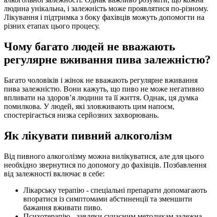
людина унікальна, і залежність може проявлятися по-різному.
Лікування і підтримка з боку фахівців можуть допомогти на
різних етапах цього процесу.
Чому багато людей не вважають
регулярне вживання пива залежністю?
Багато чоловіків і жінок не вважають регулярне вживання
пива залежністю. Вони кажуть, що пиво не може негативно
впливати на здоров’я людини та її життя. Однак, ця думка
помилкова. У людей, які зловживають цим напоєм,
спостерігається низка серйозних захворювань.
Як лікувати пивний алкоголізм
Від пивного алкоголізму можна вилікуватися, але для цього
необхідно звернутися по допомогу до фахівців. Позбавлення
від залежності включає в себе:
Лікарську терапію - спеціальні препарати допомагають
впоратися із симптомами абстиненції та зменшити
бажання вживати пиво.
Психотерапію - завдяки сучасним методикам залежна