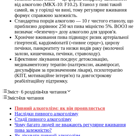
від алкоголю (МКХ-10: F10.2). Етанол у пиві такий
самий, як у горілці чи вині, тому регулярне вживання
формує справжню залежність.
Стандартна порція алкоголю — 10 г чистого етанолу, що
приблизно дорівнює 250 мл пива міцністю 5%. ВООЗ не
визначає «безпечну» дозу алкоголю для здоров'я.
Хронічне вживання пива підвищує ризик артеріальної
гіпертензії, кардіоміопатії («пивне серце»), цирозу
печінки, панкреатиту та низки видів раку (молочної
залози, кишечника, печінки, стравоходу).
Ефективне лікування поєднує детоксикацію,
медикаментозну терапію (налтрексон, акампросат,
дисульфірам за призначенням лікаря), психотерапію
(КПТ, мотиваційне інтерв'ю) та довгострокову
реабілітаційну підтримку.
Зміст
· 6 розділів
4хв читання
Зміст
4хв читання
Пивний алкоголізм: як він проявляється
Наслідки пивного алкоголізму
Стадії пивного алкоголізму
Чому багато людей не вважають регулярне вживання
пива залежністю?
Як лікувати пивний алкоголізм