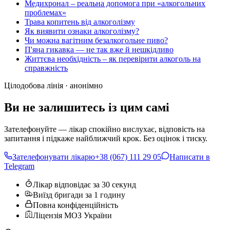
Медихронал – реальна допомога при «алкогольних
проблемах»
Трава копитень від алкоголізму
Як виявити ознаки алкоголізму?
Чи можна вагітним безалкогольне пиво?
П'яна гикавка — не так вже й нешкідливо
Життєва необхідність – як перевірити алкоголь на
справжність
Цілодобова лінія · анонімно
Ви не залишитесь із цим самі
Зателефонуйте — лікар спокійно вислухає, відповість на
запитання і підкаже найближчий крок. Без оцінок і тиску.
Зателефонувати лікарю
+38 (067) 111 29 05
Написати в
Telegram
Лікар відповідає за 30 секунд
Виїзд бригади за 1 годину
Повна конфіденційність
Ліцензія МОЗ України