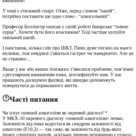
вживання?
У пиві є етиловий спирт. Отже, перед словом “напій”,
потрібно поставити ще одне слово - “алкогольний”.
Професор Боллінгер описав у своїй роботі баварське “пивне
серце”. Хочете бути його власником? Тоді частіше купуйте
хмільний напій.
І наостанок, кілька слів про ШКТ. Пиво дуже погано на нього
впливає, тож невдовзі з’явиться гастрит чи панкреатит. Але це
не страшно…
Якщо у вас або ваших близьких з’явилися проблеми, пов’язані
з регулярним вживанням пива, зателефонуйте нам. У нас
працюють досвідчені фахівці, які швидко допоможуть
повернутися до нормального життя.
Часті питання
Чи існує пивний алкоголізм як окремий діагноз?
У МКХ-10 окремого діагнозу «пивний алкоголізм» немає.
Залежність від пива кодується як синдром залежності від
алкоголю (F10.2) — так само, як залежність від будь-яких
інших спиртних напоїв, оскільки діючою речовиною є етанол.