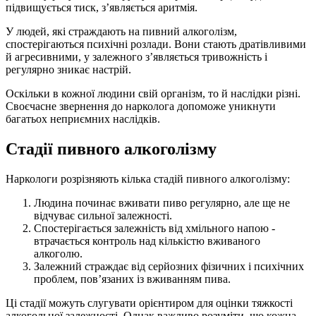
підвищується тиск, з’являється аритмія.
У людей, які страждають на пивний алкоголізм,
спостерігаються психічні розлади. Вони стають дратівливими
й агресивними, у залежного з’являється тривожність і
регулярно зникає настрій.
Оскільки в кожної людини свій організм, то й наслідки різні.
Своєчасне звернення до нарколога допоможе уникнути
багатьох неприємних наслідків.
Стадії пивного алкоголізму
Наркологи розрізняють кілька стадій пивного алкоголізму:
Людина починає вживати пиво регулярно, але ще не
відчуває сильної залежності.
Спостерігається залежність від хмільного напою -
втрачається контроль над кількістю вживаного
алкоголю.
Залежний страждає від серйозних фізичних і психічних
проблем, пов’язаних із вживанням пива.
Ці стадії можуть слугувати орієнтиром для оцінки тяжкості
алкогольної залежності. Однак важливо розуміти, що кожна