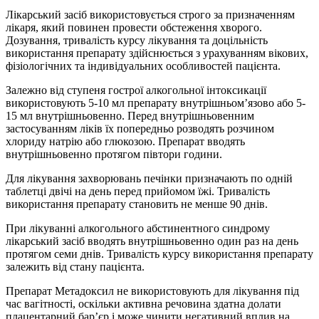
Лікарський засіб використовується строго за призначенням
лікаря, який повинен провести обстеження хворого.
Дозування, тривалість курсу лікування та доцільність
використання препарату здійснюється з урахуванням вікових,
фізіологічних та індивідуальних особливостей пацієнта.
Залежно від ступеня гострої алкогольної інтоксикації
використовують 5-10 мл препарату внутрішньом’язово або 5-
15 мл внутрішньовенно. Перед внутрішньовенним
застосуванням ліків їх попередньо розводять розчином
хлориду натрію або глюкозою. Препарат вводять
внутрішньовенно протягом півтори години.
Для лікування захворювань печінки призначають по одній
таблетці двічі на день перед прийомом їжі. Тривалість
використання препарату становить не менше 90 днів.
При лікуванні алкогольного абстинентного синдрому
лікарський засіб вводять внутрішньовенно один раз на день
протягом семи днів. Тривалість курсу використання препарату
залежить від стану пацієнта.
Препарат Метадоксил не використовують для лікування під
час вагітності, оскільки активна речовина здатна долати
плацентарний бар’єр і може чинити негативний вплив на