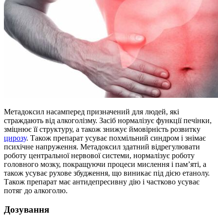
Метадоксил насамперед призначений для людей, які
страждають від алкоголізму. Засіб нормалізує функції печінки,
зміцнює її структуру, а також знижує ймовірність розвитку
цирозу
. Також препарат усуває похмільний синдром і знімає
психічне напруження. Метадоксил здатний відрегулювати
роботу центральної нервової системи, нормалізує роботу
головного мозку, покращуючи процеси мислення і пам’яті, а
також усуває рухове збудження, що виникає під дією етанолу.
Також препарат має антидепресивну дію і частково усуває
потяг до алкоголю.
Дозування