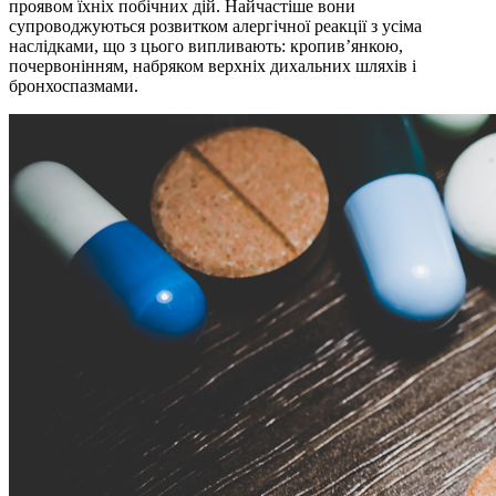
проявом їхніх побічних дій. Найчастіше вони
супроводжуються розвитком алергічної реакції з усіма
наслідками, що з цього випливають: кропив’янкою,
почервонінням, набряком верхніх дихальних шляхів і
бронхоспазмами.