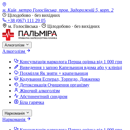
м. Київ, метро Голосіївська, пров. Задорожній 5, корп. 2
Цілодобово · без вихідних
+38 (067) 111 29 05
м. Голосіївська
·
Цілодобово · без вихідних
Алкоголізм
Алкоголізм
Консультація нарколога
Перша оцінка від 1 000 грн
Виведення з запою
Капельниця вдома або у клініці
Похмілля
Як зняти + крапельниця
Кодування
Есперал, Торпедо, Довженко
Детоксикація
Очищення організму
Жіночий алкоголізм
Абстинентний синдром
Біла гарячка
Наркоманія
Наркоманія
Консультація нарколога
Перша оцінка від 1 000 грн