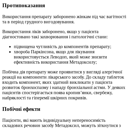
Протипоказання
Використання препарату заборонено жінкам під час вагітності
та в період грудного вигодовування.
Використання ліків заборонено, якщо у пацієнта
діагностовано такі захворювання і патологічні стани:
підвищена чутливість до компонентів препарату;
хвороба Паркінсона, якщо для лікування
використовується Леводоп, який може знизити
ефективність використання Метадоксилу;
Побічна дія препарату може проявитися у вигляді алергічної
реакції на компоненти лікарського засобу. До складу таблеток
входить компонент, яких здатний викликати у пацієнта
розвиток бронхоспазму і нападу бронхіальної астми. У деяких
пацієнтів спостерігається поява кропив’янки, свербежу,
набряклості та гіперемії шкірних покривів.
Побічні ефекти
Пацієнти, які мають індивідуальну непереносимість
складових речовин засобу Метадоксил, можуть зіткнутися з