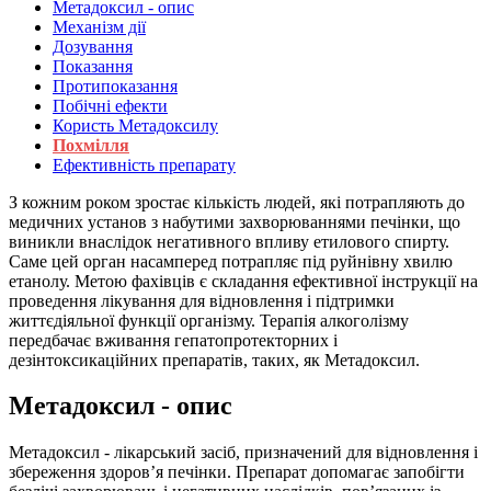
Метадоксил - опис
Механізм дії
Дозування
Показання
Протипоказання
Побічні ефекти
Користь Метадоксилу
Похмілля
Ефективність препарату
З кожним роком зростає кількість людей, які потрапляють до
медичних установ з набутими захворюваннями печінки, що
виникли внаслідок негативного впливу етилового спирту.
Саме цей орган насамперед потрапляє під руйнівну хвилю
етанолу. Метою фахівців є складання ефективної інструкції на
проведення лікування для відновлення і підтримки
життєдіяльної функції організму. Терапія алкоголізму
передбачає вживання гепатопротекторних і
дезінтоксикаційних препаратів, таких, як Метадоксил.
Метадоксил - опис
Метадоксил - лікарський засіб, призначений для відновлення і
збереження здоров’я печінки. Препарат допомагає запобігти