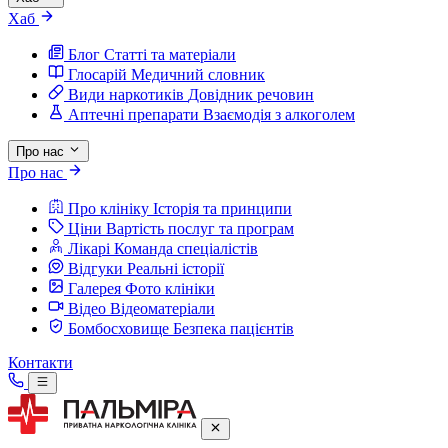
Хаб
Блог
Статті та матеріали
Глосарій
Медичний словник
Види наркотиків
Довідник речовин
Аптечні препарати
Взаємодія з алкоголем
Про нас
Про нас
Про клініку
Історія та принципи
Ціни
Вартість послуг та програм
Лікарі
Команда спеціалістів
Відгуки
Реальні історії
Галерея
Фото клініки
Відео
Відеоматеріали
Бомбосховище
Безпека пацієнтів
Контакти