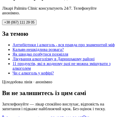
Лікарі Palmira Clinic консультують 24/7. Телефонуйте
анонімно.
+38 (067) 111 29 05
За темою
Антибіотики і алкоголь - вся правда про знаменитий міф
Кальян-нешкідлива розвага?
Як швидко позбутися похмілля
Лікування алкоголізму в Дарницькому районі
11 продуктів, які в жодному разі не можна змішувати з
алкоголем
Чи є алкоголь у кефірі?
Цілодобова лінія · анонімно
Ви не залишитесь із цим самі
Зателефонуйте — лікар спокійно вислухає, відповість на
запитання і підкаже найближчий крок. Без оцінок і тиску.