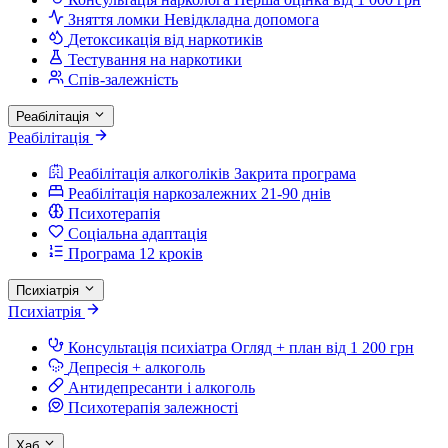
Зняття ломки
Невідкладна допомога
Детоксикація від наркотиків
Тестування на наркотики
Спів-залежність
Реабілітація
Реабілітація
Реабілітація алкоголіків
Закрита програма
Реабілітація наркозалежних
21-90 днів
Психотерапія
Соціальна адаптація
Програма 12 кроків
Психіатрія
Психіатрія
Консультація психіатра
Огляд + план від 1 200 грн
Депресія + алкоголь
Антидепресанти і алкоголь
Психотерапія залежності
Хаб