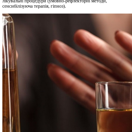
лікувальні процедури (умовно-рефлекторні методи,
сенсибілізуюча терапія, гіпноз).