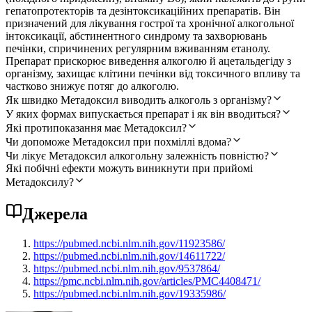
гепатопротекторів та дезінтоксикаційних препаратів. Він
призначений для лікування гострої та хронічної алкогольної
інтоксикації, абстинентного синдрому та захворювань
печінки, спричинених регулярним вживанням етанолу.
Препарат прискорює виведення алкоголю й ацетальдегіду з
організму, захищає клітини печінки від токсичного впливу та
частково знижує потяг до алкоголю.
Як швидко Метадоксил виводить алкоголь з організму?
У яких формах випускається препарат і як він вводиться?
Які протипоказання має Метадоксил?
Чи допоможе Метадоксил при похміллі вдома?
Чи лікує Метадоксил алкогольну залежність повністю?
Які побічні ефекти можуть виникнути при прийомі
Метадоксилу?
Джерела
https://pubmed.ncbi.nlm.nih.gov/11923586/
https://pubmed.ncbi.nlm.nih.gov/14611722/
https://pubmed.ncbi.nlm.nih.gov/9537864/
https://pmc.ncbi.nlm.nih.gov/articles/PMC4408471/
https://pubmed.ncbi.nlm.nih.gov/19335986/