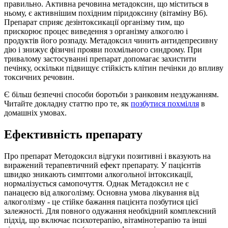
правильно. Активна речовина метадоксин, що міститься в
ньому, є активнішим похідним піридоксину (вітаміну B6).
Препарат сприяє дезінтоксикації організму тим, що
прискорює процес виведення з організму алкоголю і
продуктів його розпаду. Метадоксил чинить антидепресивну
дію і знижує фізичні прояви похмільного синдрому. При
тривалому застосуванні препарат допомагає захистити
печінку, оскільки підвищує стійкість клітин печінки до впливу
токсичних речовин.
Є більш безпечні способи боротьби з ранковим нездужанням.
Читайте докладну статтю про те, як
позбутися похмілля
в
домашніх умовах.
Ефективність препарату
Про препарат Методоксил відгуки позитивні і вказують на
виражений терапевтичний ефект препарату. У пацієнтів
швидко зникають симптоми алкогольної інтоксикації,
нормалізується самопочуття. Однак Метадоксил не є
панацеєю від алкоголізму. Основна умова лікування від
алкоголізму - це стійке бажання пацієнта позбутися цієї
залежності. Для повного одужання необхідний комплексний
підхід, що включає психотерапію, вітамінотерапію та інші