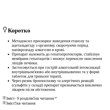
Коротко
Метадоксил прискорює виведення етанолу та
ацетальдегіду з організму, скорочуючи період
напіврозпаду алкоголю в крові.
Препарат належить до гепатопротекторів, стабілізує
мембрани гепатоцитів і знижує перекисне окислення
ліпідів печінки.
Застосовується при гострій алкогольній інтоксикації
внутрішньом'язово або внутрішньовенно та у формі
таблеток для тривалої терапії.
Через ризик бронхоспазму та алергічних реакцій
(сульфіти у складі) препарат призначається виключно
лікарем після обстеження.
Зміст
· 9 розділів
5хв читання
Зміст
5хв читання