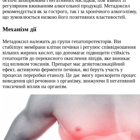
безлічі захворювань і негативних наслідків, пов’язаних із
регулярним вживанням алкогольної продукції. Метадоксил
рекомендується як за гострого, так і за хронічного алкоголізму,
що зумовлюється низкою його позитивних властивостей.
Механізм дії
Метадоксил належить до групи гепатопротекторів. Він
стабілізує мембрани клітин печінки і регулює співвідношення
вільних жирних кислот, що допомагає підвищити стійкість
гепатоцитів до перекисного окислення ліпідів, яке виникає
під впливом токсинів. Препарат має дезінтоксикаційний
ефект, активуючи ферменти печінки, які беруть участь у
процесах переробки етанолу. Це дає змогу прискорити процес
виведення цієї речовини з організму, знижуючи її негативний
токсичний вплив на організм.