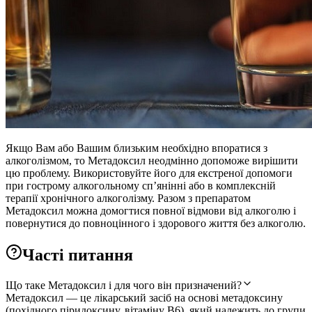
Якщо Вам або Вашим близьким необхідно впоратися з
алкоголізмом, то Метадоксил неодмінно допоможе вирішити
цю проблему. Використовуйте його для екстреної допомоги
при гострому алкогольному сп’янінні або в комплексній
терапії хронічного алкоголізму. Разом з препаратом
Метадоксил можна домогтися повної відмови від алкоголю і
повернутися до повноцінного і здорового життя без алкоголю.
Часті питання
Що таке Метадоксил і для чого він призначений?
Метадоксил — це лікарський засіб на основі метадоксину
(похідного піридоксину, вітаміну B6), який належить до групи