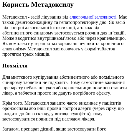
Користь Метадоксилу
Метадоксил - засіб лікування від
алкогольної залежності.
Має
також дезінтоксикаційну та гепатопротекторну дію. Як засіб
від гострої алкогольної інтоксикації, а також від
абстинентного синдрому застосовується розчин для ін’єкцій.
Може вводитися внутрішньом’язово або через крапельницю.
Як комплексну терапію захворювань печінки та хронічного
алкоголізму Метадоксил застосовують у формі таблеток
протягом трьох місяців.
Похмілля
Для миттєвого купірування абстинентного або похмільного
синдрому таблетки не підходять. Тому самостійне вживання
препарату небажане: укол або крапельницю повинен ставити
лікар, а таблетки просто не дадуть потрібного ефекту.
Крім того, Метадоксил занадто часто викликає у пацієнтів
бронхоспазм або інші прояви гострої алергії (через сірку, що
входить до його складу, у вигляді сульфітів), тому
застосовуватися повинен під наглядом лікаря.
Загалом, препарат дієвий, якщо застосовувати його