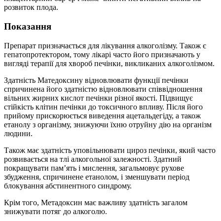
розвиток плода.
Показання
Препарат призначається для лікування алкоголізму. Також є
гепатопротектором, тому лікарі часто його призначають у
вигляді терапії для хвороб печінки, викликаних алкоголізмом.
Здатність Матедоксину відновлювати функції печінки
спричинена його здатністю відновлювати співвідношення
вільних жирних кислот печінки різної якості. Підвищує
стійкість клітин печінки до токсичного впливу. Після його
прийому прискорюється виведення ацетальдегіду, а також
етанолу з організму, знижуючи їхню отруйну дію на організм
людини.
Також має здатність уповільнювати цироз печінки, який часто
розвивається на тлі алкогольної залежності. Здатний
покращувати пам’ять і мислення, загальмовує рухове
збудження, спричинене етанолом, і зменшувати період
блокування абстинентного синдрому.
Крім того, Метадоксин має важливу здатність загалом
знижувати потяг до алкоголю.