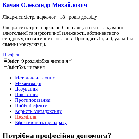
Качан Олександр Михайлович
Лікар-психіатр, нарколог
· 18+ років досвіду
Лікар-психіатр та нарколог. Спеціалізується на лікуванні
алкогольної та наркотичної залежності, абстинентного
синдрому, психотичних розладів. Проводить індивідуальні та
сімейні консультації.
Профіль →
Зміст
· 9 розділів
5хв читання
Зміст
5хв читання
Метадоксил - опис
Механізм дії
Дозування
Показання
Протипоказання
Побічні ефекти
Користь Метадоксилу
Похмілля
Ефективність препарату
Потрібна професійна допомога?