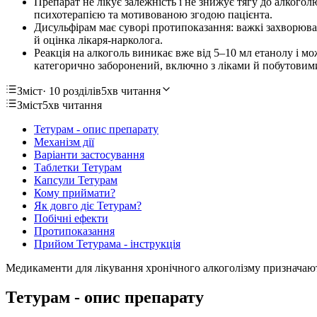
Препарат не лікує залежність і не знижує тягу до алкого
психотерапією та мотивованою згодою пацієнта.
Дисульфірам має суворі протипоказання: важкі захворюванн
й оцінка лікаря-нарколога.
Реакція на алкоголь виникає вже від 5–10 мл етанолу і мо
категорично заборонений, включно з ліками й побутовим
Зміст
· 10 розділів
5хв читання
Зміст
5хв читання
Тетурам - опис препарату
Механізм дії
Варіанти застосування
Таблетки Тетурам
Капсули Тетурам
Кому приймати?
Як довго діє Тетурам?
Побічні ефекти
Протипоказання
Прийом Тетурама - інструкція
Медикаменти для лікування хронічного алкоголізму призначають т
Тетурам - опис препарату