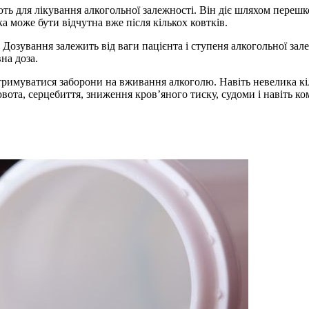
ють для лікування алкогольної залежності. Він діє шляхом перешк
 може бути відчутна вже після кількох ковтків.
 Дозування залежить від ваги пацієнта і ступеня алкогольної зал
на доза.
тримуватися заборони на вживання алкоголю. Навіть невелика кі
лювота, серцебиття, зниження кров’яного тиску, судоми і навіть