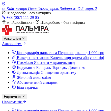
м. Київ, метро Голосіївська, пров. Задорожній 5, корп. 2
Цілодобово · без вихідних
+38 (067) 111 29 05
м. Голосіївська
·
Цілодобово · без вихідних
Алкоголізм
Алкоголізм
Консультація нарколога
Перша оцінка від 1 000 грн
Виведення з запою
Капельниця вдома або у клініці
Похмілля
Як зняти + крапельниця
Кодування
Есперал, Торпедо, Довженко
Детоксикація
Очищення організму
Жіночий алкоголізм
Абстинентний синдром
Біла гарячка
Наркоманія
Наркоманія
Консультація нарколога
Перша оцінка від 1 000 грн