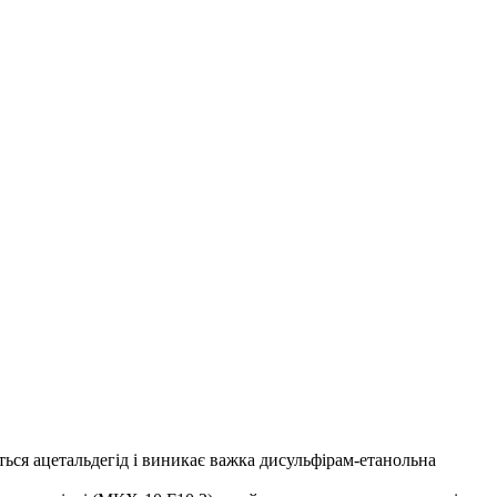
ься ацетальдегід і виникає важка дисульфірам-етанольна