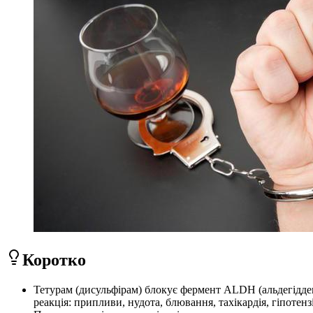
Коротко
Тетурам (дисульфірам) блокує фермент ALDH (альдегіддег
реакція: припливи, нудота, блювання, тахікардія, гіпотензі