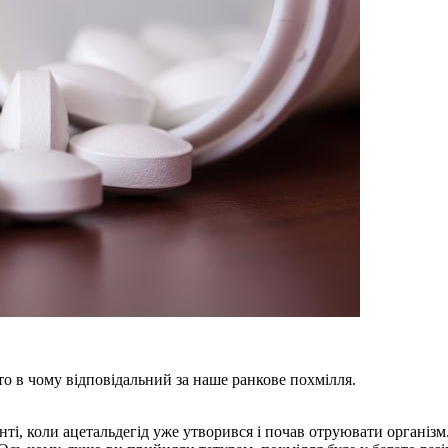
о в чому відповідальний за наше ранкове похмілля.
ті, коли ацетальдегід уже утворився і почав отруювати організ