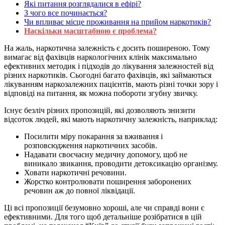
Які питання розглядалися в ефірі?
З чого все починається?
Чи впливає місце проживання на прийом наркотиків?
Наскільки масштабною є проблема?
На жаль, наркотична залежність є досить поширеною. Тому
вимагає від фахівців наркологічних клінік максимально
ефективних методик і підходів до лікування залежностей від
різних наркотиків. Сьогодні багато фахівців, які займаються
лікуванням наркозалежних пацієнтів, мають різні точки зору і
відповіді на питання, як можна побороти згубну звичку.
Існує безліч різних пропозицій, які дозволяють знизити
відсоток людей, які мають наркотичну залежність, наприклад:
Посилити міру покарання за вживання і
розповсюдження наркотичних засобів.
Надавати своєчасну медичну допомогу, щоб не
виникало звикання, проводити детоксикацію організму.
Ховати наркотичні речовини.
Жорстко контролювати поширення заборонених
речовин аж до повної ліквідації.
Ці всі пропозиції безумовно хороші, але чи справді вони є
ефективними. Для того щоб детальніше розібратися в цій