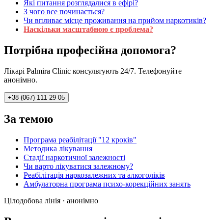
Які питання розглядалися в ефірі?
З чого все починається?
Чи впливає місце проживання на прийом наркотиків?
Наскільки масштабною є проблема?
Потрібна професійна допомога?
Лікарі Palmira Clinic консультують 24/7. Телефонуйте
анонімно.
+38 (067) 111 29 05
За темою
Програма реабілітації "12 кроків"
Методика лікування
Стадії наркотичної залежності
Чи варто лікуватися залежному?
Реабілітація наркозалежних та алкоголіків
Амбулаторна програма психо-корекційних занять
Цілодобова лінія · анонімно