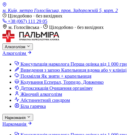
м. Київ, метро Голосіївська, пров. Задорожній 5, корп. 2
Цілодобово · без вихідних
+38 (067) 111 29 05
м. Голосіївська
·
Цілодобово · без вихідних
Алкоголізм
Алкоголізм
Консультація нарколога
Перша оцінка від 1 000 грн
Виведення з запою
Капельниця вдома або у клініці
Похмілля
Як зняти + крапельниця
Кодування
Есперал, Торпедо, Довженко
Детоксикація
Очищення організму
Жіночий алкоголізм
Абстинентний синдром
Біла гарячка
Наркоманія
Наркоманія
Консультація нарколога
Перша оцінка від 1 000 грн