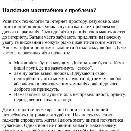
Наскільки масштабною є проблема?
Розвиток технологій та інтернет-простору, безумовно, має
позитивний вплив. Однак існує низка таких проблем як
дитяча наркоманія. Сьогодні діти з ранніх років мають доступ
до інтернету. Батьки часто забувають приділяти їм належну
увагу та виховання і можуть рідко цікавитися їхнім життям.
Але смартфони не можуть замінити батьківську любов. Дуже
часто в наркотиках діти шукають:
Можливість бути значущим. Дитина хоче бути в тій чи
іншій групі, де її вважатимуть “своєю”.
Заміну батьківської любові. Відчуваючи свою
непотрібність, діти можуть шукати підтримку і любов
абсолютно в невизначених компаніях, які ні до чого
доброго не приведуть.
Намагаються заглушити біль несправедливості, булінгу,
нерозділеного кохання тощо.
Діти та підлітки дуже вразливі і вони як ніхто інший
потребують підтримки та турботи. Наявність сучасних
ґаджетів спрощують життя і дають змогу дитині почуватися
сучасною. Однак вони не повинні займати максимальну
кількість часу, щоб дитина не шукала собі підозрілих друзів,