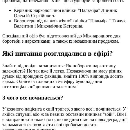
проблемі, на телеканал “Київ” до студії були запрошені гості:
Керівник наркологічної клініки “Пальміра” Линник
Олексій Сергійович.
Волонтери від наркологічної клініки “Пальміра” Ткачук
Валентин і Миколайчик Катерина.
Спеціальний ефір був підготовлений до Міжнародного дня
боротьби з наркотиками, а також їх незаконним продажем.
Які питання розглядалися в ефірі?
Знайти відповідь на запитання: Як побороти наркотичну
залежність? Не так вже й легко. Незважаючи на масу різних
думок від провідних фахівців, знайти 100% відповідь досить
важко. Однією з головних тем ефіру було надання
психосоціальної допомоги залежним.
З чого все починається?
У кожного пацієнта є свій тригер, з якого все і починається. У
якійсь ситуації або ж за певних обставин виникає “збій”. Він і
є відправною точкою того, що людина стає на шлях деградації
та намагається розв’язати свої проблеми досить
деструктивними методами.