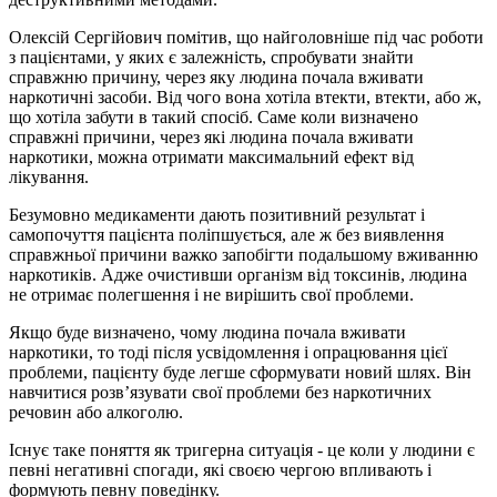
Олексій Сергійович помітив, що найголовніше під час роботи
з пацієнтами, у яких є залежність, спробувати знайти
справжню причину, через яку людина почала вживати
наркотичні засоби. Від чого вона хотіла втекти, втекти, або ж,
що хотіла забути в такий спосіб. Саме коли визначено
справжні причини, через які людина почала вживати
наркотики, можна отримати максимальний ефект від
лікування.
Безумовно медикаменти дають позитивний результат і
самопочуття пацієнта поліпшується, але ж без виявлення
справжньої причини важко запобігти подальшому вживанню
наркотиків. Адже очистивши організм від токсинів, людина
не отримає полегшення і не вирішить свої проблеми.
Якщо буде визначено, чому людина почала вживати
наркотики, то тоді після усвідомлення і опрацювання цієї
проблеми, пацієнту буде легше сформувати новий шлях. Він
навчитися розв’язувати свої проблеми без наркотичних
речовин або алкоголю.
Існує таке поняття як тригерна ситуація - це коли у людини є
певні негативні спогади, які своєю чергою впливають і
формують певну поведінку.