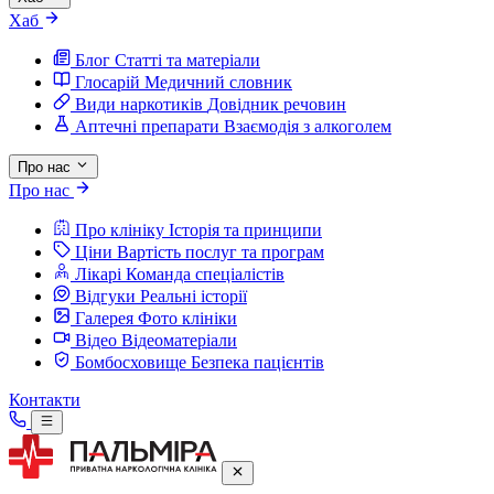
Хаб
Блог
Статті та матеріали
Глосарій
Медичний словник
Види наркотиків
Довідник речовин
Аптечні препарати
Взаємодія з алкоголем
Про нас
Про нас
Про клініку
Історія та принципи
Ціни
Вартість послуг та програм
Лікарі
Команда спеціалістів
Відгуки
Реальні історії
Галерея
Фото клініки
Відео
Відеоматеріали
Бомбосховище
Безпека пацієнтів
Контакти