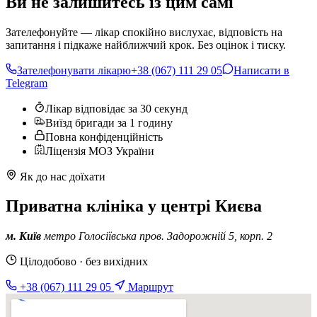
Ви не залишитесь із цим самі
Зателефонуйте — лікар спокійно вислухає, відповість на
запитання і підкаже найближчий крок. Без оцінок і тиску.
Зателефонувати лікарю
+38 (067) 111 29 05
Написати в
Telegram
Лікар відповідає за 30 секунд
Виїзд бригади за 1 годину
Повна конфіденційність
Ліцензія МОЗ України
Як до нас доїхати
Приватна клініка у центрі Києва
м. Київ
метро Голосіївська
пров. Задорожній 5, корп. 2
Цілодобово · без вихідних
+38 (067) 111 29 05
Маршрут