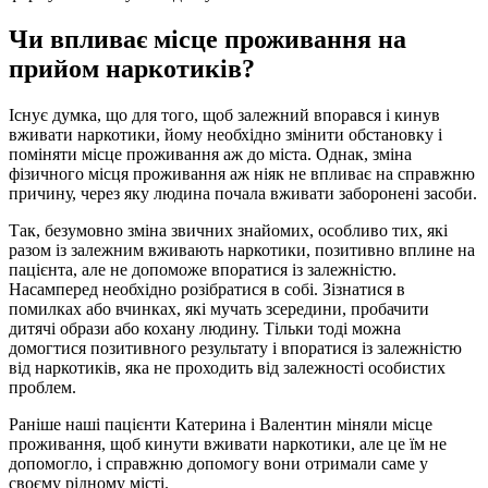
Чи впливає місце проживання на
прийом наркотиків?
Існує думка, що для того, щоб залежний впорався і кинув
вживати наркотики, йому необхідно змінити обстановку і
поміняти місце проживання аж до міста. Однак, зміна
фізичного місця проживання аж ніяк не впливає на справжню
причину, через яку людина почала вживати заборонені засоби.
Так, безумовно зміна звичних знайомих, особливо тих, які
разом із залежним вживають наркотики, позитивно вплине на
пацієнта, але не допоможе впоратися із залежністю.
Насамперед необхідно розібратися в собі. Зізнатися в
помилках або вчинках, які мучать зсередини, пробачити
дитячі образи або кохану людину. Тільки тоді можна
домогтися позитивного результату і впоратися із залежністю
від наркотиків, яка не проходить від залежності особистих
проблем.
Раніше наші пацієнти Катерина і Валентин міняли місце
проживання, щоб кинути вживати наркотики, але це їм не
допомогло, і справжню допомогу вони отримали саме у
своєму рідному місті.