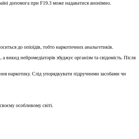
раїні допомога при F19.3 може надаватися анонімно.
оситься до опіоїдів, тобто наркотичних анальгетиків.
 викид нейромедіаторів збуджує організм та свідомість. Після
ня наркотику. Слід упорядкувати підручними засобами чи
воєму особливому світі.