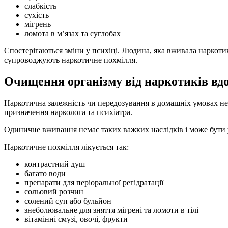
слабкість
сухість
мігрень
ломота в м’язах та суглобах
Спостерігаються зміни у психіці. Людина, яка вживала наркотик
супроводжують наркотичне похмілля.
Очищення організму від наркотиків вд
Наркотична залежність чи передозування в домашніх умовах не л
призначення нарколога та психіатра.
Одиничне вживання немає таких важких наслідків і може бути 
Наркотичне похмілля лікується так:
контрастний душ
багато води
препарати для періоральної регідратації
сольовий розчин
солений суп або бульйон
знеболювальне для зняття мігрені та ломоти в тілі
вітамінні смузі, овочі, фрукти