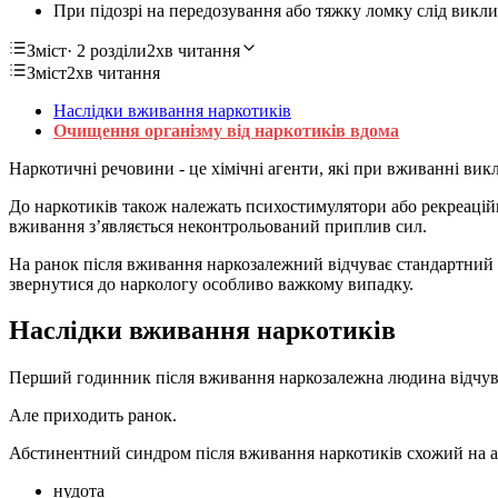
При підозрі на передозування або тяжку ломку слід викли
Зміст
· 2 розділи
2хв читання
Зміст
2хв читання
Наслідки вживання наркотиків
Очищення організму від наркотиків вдома
Наркотичні речовини - це хімічні агенти, які при вживанні вик
До наркотиків також належать психостимулятори або рекреаційн
вживання з’являється неконтрольований приплив сил.
На ранок після вживання наркозалежний відчуває стандартний
звернутися до наркологу особливо важкому випадку.
Наслідки вживання наркотиків
Перший годинник після вживання наркозалежна людина відчува
Але приходить ранок.
Абстинентний синдром після вживання наркотиків схожий на 
нудота