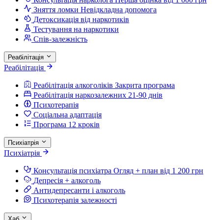
Зняття ломки
Невідкладна допомога
Детоксикація від наркотиків
Тестування на наркотики
Спів-залежність
Реабілітація
Реабілітація
Реабілітація алкоголіків
Закрита програма
Реабілітація наркозалежних
21-90 днів
Психотерапія
Соціальна адаптація
Програма 12 кроків
Психіатрія
Психіатрія
Консультація психіатра
Огляд + план від 1 200 грн
Депресія + алкоголь
Антидепресанти і алкоголь
Психотерапія залежності
Хаб