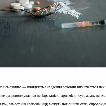
а неможлива — швидкість виведення речовин визначається печінк
оже супроводжуватися дегідратацією, аритмією, судомами, псих
илу», самостійні крапельниці) можуть погіршити стан, спровокув