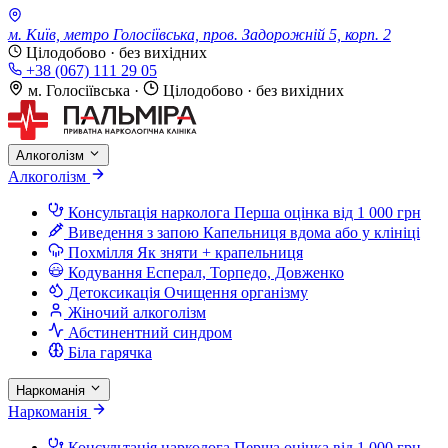
м. Київ, метро Голосіївська, пров. Задорожній 5, корп. 2
Цілодобово · без вихідних
+38 (067) 111 29 05
м. Голосіївська
·
Цілодобово · без вихідних
Алкоголізм
Алкоголізм
Консультація нарколога
Перша оцінка від 1 000 грн
Виведення з запою
Капельниця вдома або у клініці
Похмілля
Як зняти + крапельниця
Кодування
Есперал, Торпедо, Довженко
Детоксикація
Очищення організму
Жіночий алкоголізм
Абстинентний синдром
Біла гарячка
Наркоманія
Наркоманія
Консультація нарколога
Перша оцінка від 1 000 грн