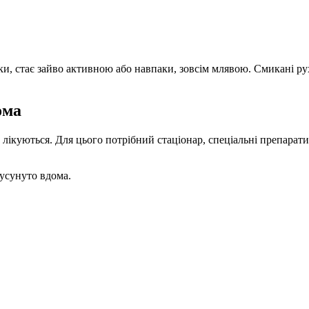
и, стає зайво активною або навпаки, зовсім млявою. Смикані рухи
ома
ікуються. Для цього потрібний стаціонар, спеціальні препарати 
усунуто вдома.