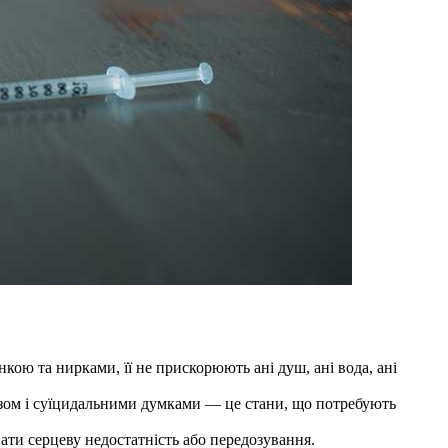
ою та нирками, її не прискорюють ані душ, ані вода, ані
озом і суїцидальними думками — це стани, що потребують
ати серцеву недостатність або передозування.