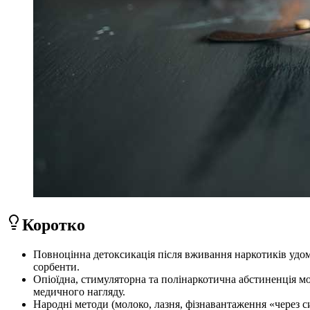
Коротко
Повноцінна детоксикація після вживання наркотиків удом
сорбенти.
Опіоїдна, стимуляторна та полінаркотична абстиненція м
медичного нагляду.
Народні методи (молоко, лазня, фізнавантаження «через с