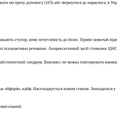
кати екстрену допомогу (103) або звернутися до нарколога; в Ук
ликають ступор, кому нечутливість до болю. Термін зазвичай відн
і психоактивні речовини. Анорексигенний засіб стимулює ЦНС, а
 абстинентний синдром. Важливо: не можна повторювати вживан
є ейфорію, кайф. Насолоджується новим станом. Знаходиться у с
алкогольний: