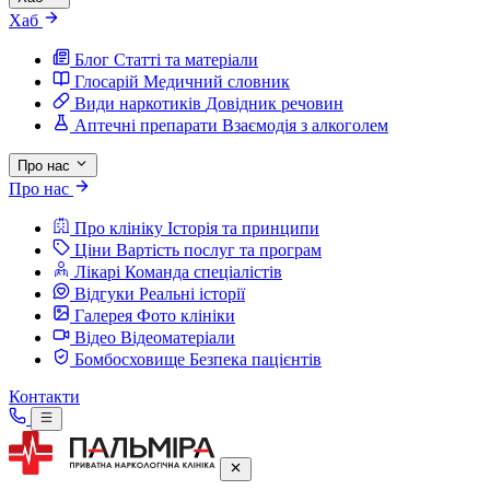
Хаб
Блог
Статті та матеріали
Глосарій
Медичний словник
Види наркотиків
Довідник речовин
Аптечні препарати
Взаємодія з алкоголем
Про нас
Про нас
Про клініку
Історія та принципи
Ціни
Вартість послуг та програм
Лікарі
Команда спеціалістів
Відгуки
Реальні історії
Галерея
Фото клініки
Відео
Відеоматеріали
Бомбосховище
Безпека пацієнтів
Контакти