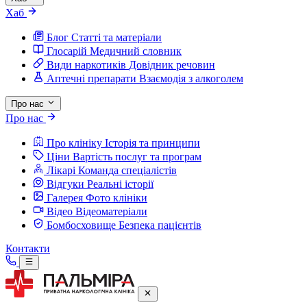
Хаб
Блог
Статті та матеріали
Глосарій
Медичний словник
Види наркотиків
Довідник речовин
Аптечні препарати
Взаємодія з алкоголем
Про нас
Про нас
Про клініку
Історія та принципи
Ціни
Вартість послуг та програм
Лікарі
Команда спеціалістів
Відгуки
Реальні історії
Галерея
Фото клініки
Відео
Відеоматеріали
Бомбосховище
Безпека пацієнтів
Контакти