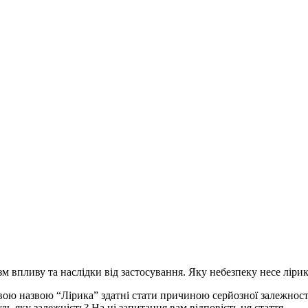
впливу та наслідки від застосування. Яку небезпеку несе лірика 
ивою назвою “Лірика” здатні стати причиною серйозної залежності
ь-яку залежність? На ці запитання вам відповість ця стаття.