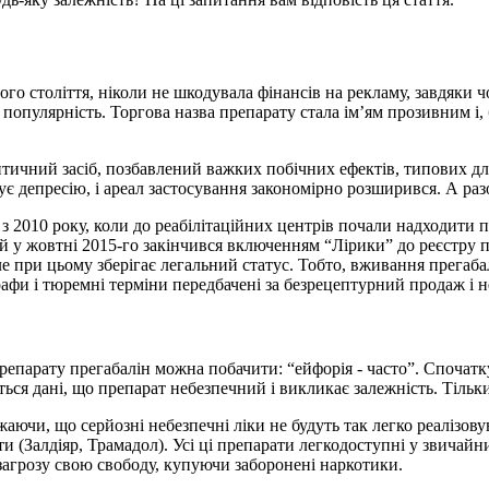
ого століття, ніколи не шкодувала фінансів на рекламу, завдяки чо
опулярність. Торгова назва препарату стала ім’ям прозивним і, ба
тичний засіб, позбавлений важких побічних ефектів, типових для
ує депресію, і ареал застосування закономірно розширився. А ра
з 2010 року, коли до реабілітаційних центрів почали надходити 
й у жовтні 2015-го закінчився включенням “Лірики” до реєстру п
але при цьому зберігає легальний статус. Тобто, вживання прегаба
фи і тюремні терміни передбачені за безрецептурний продаж і н
 препарату прегабалін можна побачити: “ейфорія - часто”. Спочат
ся дані, що препарат небезпечний і викликає залежність. Тільки
ючи, що серйозні небезпечні ліки не будуть так легко реалізову
ати (Залдіяр, Трамадол). Усі ці препарати легкодоступні у звича
 загрозу свою свободу, купуючи заборонені наркотики.