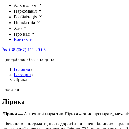
Алкоголізм
Наркоманія
Реабілітація
Психіатрія
Хаб
Про нас
Контакти
+38 (067) 111 29 05
Цілодобово · без вихідних
Головна
/
Глосарій
/
Лірика
Глосарій
Лірика
Лірика
— Аптечний наркотик Лірика – опис препарату, механізм 
Ніхто не міг подумати, що недорогі ліки з нешкідливою і крас
полягає небезпека зловживання “лірики”? І чи викликає вона буд