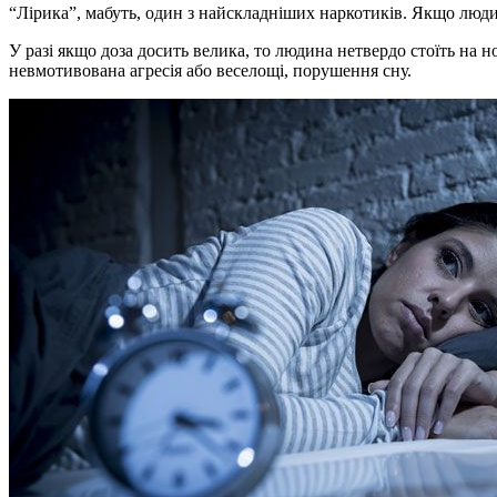
“Лірика”, мабуть, один з найскладніших наркотиків. Якщо людин
У разі якщо доза досить велика, то людина нетвердо стоїть на
невмотивована агресія або веселощі, порушення сну.