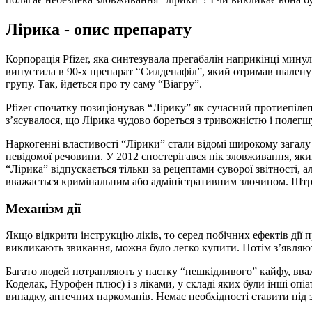
Лірика - опис препарату
Корпорація Pfizer, яка синтезувала прегабалін наприкінці минул
випустила в 90-х препарат “Силденафіл”, який отримав шалену п
групу. Так, йдеться про ту саму “Віагру”.
Pfizer спочатку позиціонував “Лірику” як сучасний протиепілеп
з’ясувалося, що Лірика чудово бореться з тривожністю і полегш
Наркогенні властивості “Лірики” стали відомі широкому загалу 
невідомої речовини. У 2012 спостерігався пік зловживання, яки
“Лірика” відпускається тільки за рецептами суворої звітності, 
вважається кримінальним або адміністративним злочином. Штра
Механізм дії
Якщо відкрити інструкцію ліків, то серед побічних ефектів дії
викликають звикання, можна було легко купити. Потім з’являють
Багато людей потрапляють у пастку “нешкідливого” кайфу, вважа
Коделак, Нурофен плюс) і з ліками, у складі яких були інші опі
випадку, аптечних наркоманів. Немає необхідності ставити під