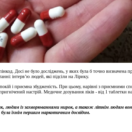
пінкод. Досі не було досліджень, у яких була б точно визначена п
нні: інтерв’ю людей, які підсіли на Лірику.
спокій і приємна збудженість. При цьому, нарівні з приємними спо
 і пригнічений настрій. Медичне дозування ліків - від 1 таблетки
, людям із захворюваннями нирок, а також літнім людям вона
е була їхнім першим наркотичним досвідом.