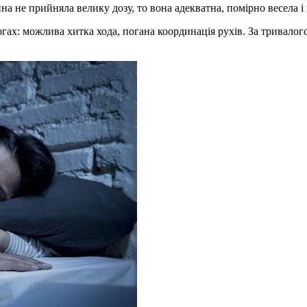
а не прийняла велику дозу, то вона адекватна, помірно весела і
 ногах: можлива хитка хода, погана координація рухів. За трива