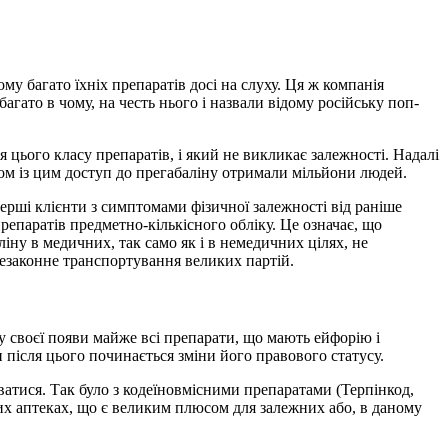
му багато їхніх препаратів досі на слуху. Ця ж компанія
гато в чому, на честь нього і назвали відому російську поп-
 цього класу препаратів, і який не викликає залежності. Надалі
зом із цим доступ до прегабаліну отримали мільйони людей.
перші клієнти з симптомами фізичної залежності від раніше
репаратів предметно-кількісного обліку. Це означає, що
ліну в медичних, так само як і в немедичних цілях, не
езаконне транспортування великих партій.
ку своєї появи майже всі препарати, що мають ейфорію і
 після цього починається зміни його правового статусу.
ватися. Так було з кодеїновмісними препаратами (Терпінкод,
йних аптеках, що є великим плюсом для залежних або, в даному