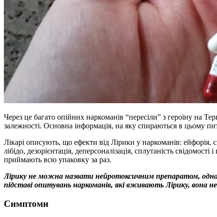
Через це багато опійних наркоманів “пересіли” з героїну на Тер
залежності. Основна інформація, на яку спираються в цьому пита
Лікарі описують, що ефекти від Лірики у наркоманів: ейфорія, 
лібідо, дезорієнтація, деперсоналізація, сплутаність свідомості
приймають всю упаковку за раз.
Лірику не можна назвати нейротоксичним препаратом, однак
підставі опитувань наркоманів, які вживають Лірику, вона н
Симптоми