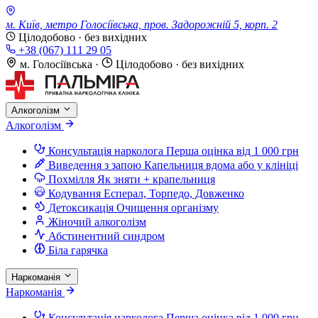
м. Київ, метро Голосіївська, пров. Задорожній 5, корп. 2
Цілодобово · без вихідних
+38 (067) 111 29 05
м. Голосіївська
·
Цілодобово · без вихідних
Алкоголізм
Алкоголізм
Консультація нарколога
Перша оцінка від 1 000 грн
Виведення з запою
Капельниця вдома або у клініці
Похмілля
Як зняти + крапельниця
Кодування
Есперал, Торпедо, Довженко
Детоксикація
Очищення організму
Жіночий алкоголізм
Абстинентний синдром
Біла гарячка
Наркоманія
Наркоманія
Консультація нарколога
Перша оцінка від 1 000 грн