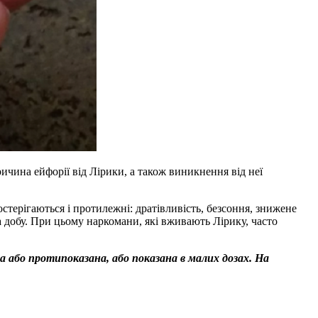
ричина ейфорії від Лірики, а також виникнення від неї
стерігаються і протилежні: дратівливість, безсоння, знижене
 на добу. При цьому наркомани, які вживають Лірику, часто
 або протипоказана, або показана в малих дозах. На