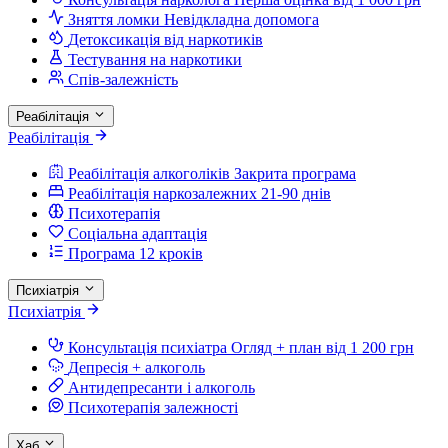
Зняття ломки
Невідкладна допомога
Детоксикація від наркотиків
Тестування на наркотики
Спів-залежність
Реабілітація
Реабілітація
Реабілітація алкоголіків
Закрита програма
Реабілітація наркозалежних
21-90 днів
Психотерапія
Соціальна адаптація
Програма 12 кроків
Психіатрія
Психіатрія
Консультація психіатра
Огляд + план від 1 200 грн
Депресія + алкоголь
Антидепресанти і алкоголь
Психотерапія залежності
Хаб