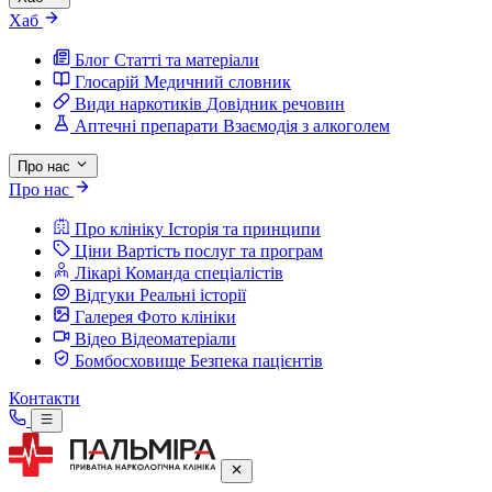
Хаб
Блог
Статті та матеріали
Глосарій
Медичний словник
Види наркотиків
Довідник речовин
Аптечні препарати
Взаємодія з алкоголем
Про нас
Про нас
Про клініку
Історія та принципи
Ціни
Вартість послуг та програм
Лікарі
Команда спеціалістів
Відгуки
Реальні історії
Галерея
Фото клініки
Відео
Відеоматеріали
Бомбосховище
Безпека пацієнтів
Контакти