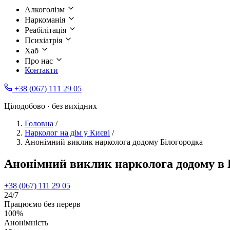
Алкоголізм
Наркоманія
Реабілітація
Психіатрія
Хаб
Про нас
Контакти
+38 (067) 111 29 05
Цілодобово · без вихідних
Головна
/
Нарколог на дім у Києві
/
Анонімний виклик нарколога додому Білогородка
Анонімний виклик нарколога додому в 
+38 (067) 111 29 05
24/7
Працюємо без перерв
100%
Анонімність