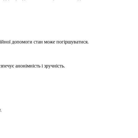
сійної допомоги стан може погіршуватися.
печує анонімність і зручність.
.