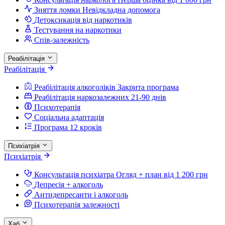
Зняття ломки
Невідкладна допомога
Детоксикація від наркотиків
Тестування на наркотики
Спів-залежність
Реабілітація
Реабілітація
Реабілітація алкоголіків
Закрита програма
Реабілітація наркозалежних
21-90 днів
Психотерапія
Соціальна адаптація
Програма 12 кроків
Психіатрія
Психіатрія
Консультація психіатра
Огляд + план від 1 200 грн
Депресія + алкоголь
Антидепресанти і алкоголь
Психотерапія залежності
Хаб