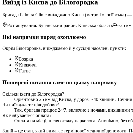
Виїзд із Києва до Білогородка
Бригада Palmira Clinic виїжджає з Києва (метро Голосіївська) 
Розташування: Бучанський район, Київська область
~25 км 
Які напрямки поряд охоплюємо
Окрім Білогородка, виїжджаємо й у сусідні населені пункти:
Боярка
Княжичі
Гатне
Поширені питання саме по цьому напрямку
Скільки їхати до Білогородка?
Орієнтовно 25 км від Києва, у дорозі ~40 хвилин. Точний 
Чи виїжджаєте цілодобово?
Так, бригада працює 24/7, включно з ночами, вихідними та
Як відбувається оплата?
Оплата на місці, після огляду нарколога. Анонімно, без об
Запій – це стан, який вимагає термінової медичної допомоги. П