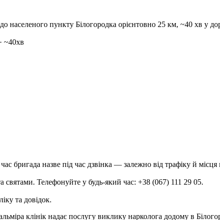
— до населеного пункту Білогородка орієнтовно 25 км, ~40 хв у до
· ~40хв
час бригада назве під час дзвінка — залежно від трафіку й місця
 святами. Телефонуйте у будь-який час: +38 (067) 111 29 05.
ліку та довідок.
альміра клінік надає послугу виклику нарколога додому в Білого