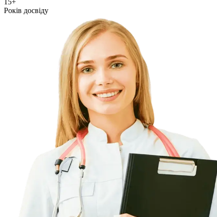
15+
Років досвіду