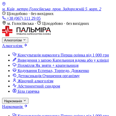
м. Київ, метро Голосіївська, пров. Задорожній 5, корп. 2
Цілодобово · без вихідних
+38 (067) 111 29 05
м. Голосіївська
·
Цілодобово · без вихідних
Алкоголізм
Алкоголізм
Консультація нарколога
Перша оцінка від 1 000 грн
Виведення з запою
Капельниця вдома або у клініці
Похмілля
Як зняти + крапельниця
Кодування
Есперал, Торпедо, Довженко
Детоксикація
Очищення організму
Жіночий алкоголізм
Абстинентний синдром
Біла гарячка
Наркоманія
Наркоманія
Консультація нарколога
Перша оцінка від 1 000 грн