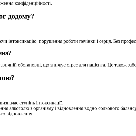
еження конфіденційності.
ог додому?
аючи інтоксикацію, порушення роботи печінки і серця. Без профе
ння?
вичній обстановці, що знижує стрес для пацієнта. Це також забез
апою?
визначає ступінь інтоксикації.
ння алкоголю з організму і відновлення водно-сольового балансу
ого відновлення.